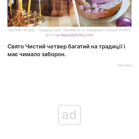
Чистий четвер - традиції дня, прикмети та заборони / колаж УНІАН,
фото
ua.depositphotos.com
Свято Чистий четвер багатий на традиції і
має чимало заборон.
Реклама
ad