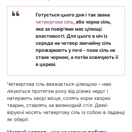
Готується цього дня і так звана
четвергова сіль
, або чорна сіль,
яка за повір'ями має цілющі
властивості. Для цього в ніч із
середи на четвер звичайну сіль
прожарюють у печі - поки сіль не
стане чорною, а потім освячують її
в церкві.
Четвергова сіль вважається цілющою – нею
лікуються протягом року від різних недуг і
натирають хворі місця, солять корм хворих
тварин, ставлять на великодній стіл. Деякі
віруючі носять четвергову сіль із собою в ладанці
як оберіг.