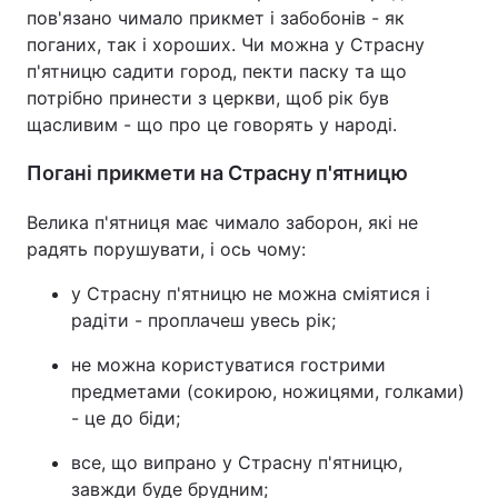
пов'язано чимало прикмет і забобонів - як
поганих, так і хороших. Чи можна у Страсну
п'ятницю садити город, пекти паску та що
потрібно принести з церкви, щоб рік був
щасливим - що про це говорять у народі.
Погані прикмети на Страсну п'ятницю
Велика п'ятниця має чимало заборон, які не
радять порушувати, і ось чому:
у Страсну п'ятницю не можна сміятися і
радіти - проплачеш увесь рік;
не можна користуватися гострими
предметами (сокирою, ножицями, голками)
- це до біди;
все, що випрано у Страсну п'ятницю,
завжди буде брудним;