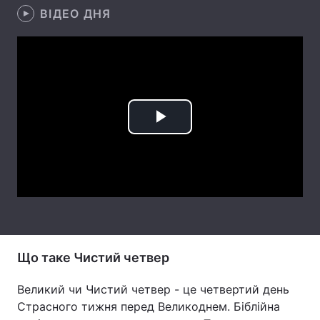
ВІДЕО ДНЯ
Лонгріди
Відео з Youtube
Статті
Інтерв'ю
Думки
Play
Архів
Вакансії
Video
Контакти
Послуги
Що таке Чистий четвер
Великий чи Чистий четвер - це четвертий день
Страсного тижня перед Великоднем. Біблійна