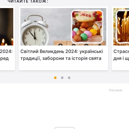
ЧИТАЙТЕ ТАКОЖ:
2024:
Світлий Великдень 2024: українські
Страсн
еред
традиції, заборони та історія свята
дня і 
Реклама