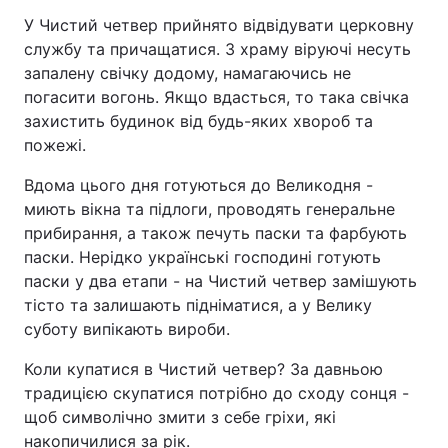
У Чистий четвер прийнято відвідувати церковну
службу та причащатися. З храму віруючі несуть
запалену свічку додому, намагаючись не
погасити вогонь. Якщо вдасться, то така свічка
захистить будинок від будь-яких хвороб та
пожежі.
Вдома цього дня готуються до Великодня -
миють вікна та підлоги, проводять генеральне
прибирання, а також печуть паски та фарбують
паски. Нерідко українські господині готують
паски у два етапи - на Чистий четвер замішують
тісто та залишають підніматися, а у Велику
суботу випікають вироби.
Коли купатися в Чистий четвер? За давньою
традицією скупатися потрібно до сходу сонця -
щоб символічно змити з себе гріхи, які
накопичилися за рік.