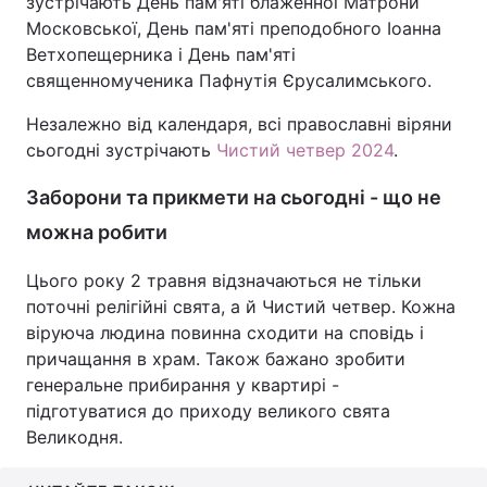
зустрічають День пам'яті блаженної Матрони
Московської, День пам'яті преподобного Іоанна
Ветхопещерника і День пам'яті
священномученика Пафнутія Єрусалимського.
Незалежно від календаря, всі православні віряни
сьогодні зустрічають
Чистий четвер 2024
.
Заборони та прикмети на сьогодні - що не
можна робити
Цього року 2 травня відзначаються не тільки
поточні релігійні свята, а й Чистий четвер. Кожна
віруюча людина повинна сходити на сповідь і
причащання в храм. Також бажано зробити
генеральне прибирання у квартирі -
підготуватися до приходу великого свята
Великодня.