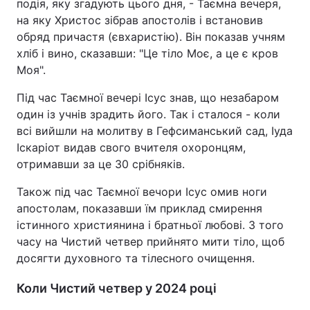
подія, яку згадують цього дня, - Таємна вечеря,
на яку Христос зібрав апостолів і встановив
Тема оформлення
обряд причастя (євхаристію). Він показав учням
хліб і вино, сказавши: "Це тіло Моє, а це є кров
Моя".
Під час Таємної вечері Ісус знав, що незабаром
один із учнів зрадить його. Так і сталося - коли
всі вийшли на молитву в Гефсиманський сад, Іуда
Іскаріот видав свого вчителя охоронцям,
отримавши за це 30 срібняків.
Також під час Таємної вечори Ісус омив ноги
апостолам, показавши їм приклад смирення
істинного християнина і братньої любові. З того
часу на Чистий четвер прийнято мити тіло, щоб
досягти духовного та тілесного очищення.
Коли Чистий четвер у 2024 році