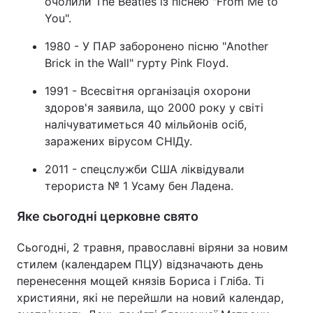
очолили The Beatles із піснею "From Me to
You".
1980 - У ПАР заборонено пісню "Another
Brick in the Wall" гурту Pink Floyd.
1991 - Всесвітня організація охорони
здоров'я заявила, що 2000 року у світі
налічуватиметься 40 мільйонів осіб,
заражених вірусом СНІДу.
2011 - спецслужби США ліквідували
терориста № 1 Усаму бен Ладена.
Яке сьогодні церковне свято
Сьогодні, 2 травня, православні віряни за новим
стилем (календарем ПЦУ) відзначають день
перенесення мощей князів Бориса і Гліба. Ті
християни, які не перейшли на новий календар,