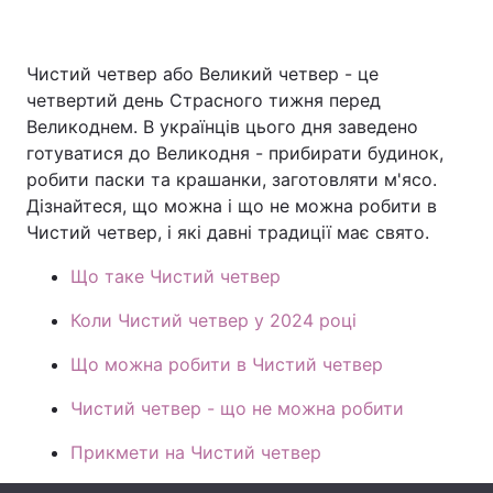
Чистий четвер або Великий четвер - це
Головна
Війна
четвертий день Страсного тижня перед
Великоднем. В українців цього дня заведено
Україна
Політика
готуватися до Великодня - прибирати будинок,
робити паски та крашанки, заготовляти м'ясо.
Економіка
Світ
Дізнайтеся, що можна і що не можна робити в
Чистий четвер, і які давні традиції має свято.
Спорт
Наука
Що таке Чистий четвер
Техно і зв'язок
Лайт
Коли Чистий четвер у 2024 році
Зброя
Інциденти
Що можна робити в Чистий четвер
Здоров'я
Туризм
Чистий четвер - що не можна робити
Цікавинки
Погода
Прикмети на Чистий четвер
Екологія
Регіони