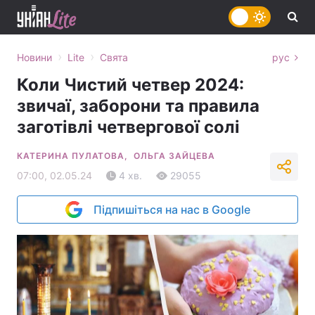
›
›
Новини
Lite
Свята
рус
Коли Чистий четвер 2024:
звичаї, заборони та правила
заготівлі четвергової солі
КАТЕРИНА ПУЛАТОВА,
ОЛЬГА ЗАЙЦЕВА
07:00, 02.05.24
4 хв.
29055
Підпишіться на нас в Google