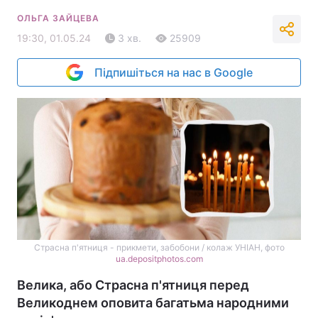
ОЛЬГА ЗАЙЦЕВА
19:30, 01.05.24
3 хв.
25909
Підпишіться на нас в Google
Страсна п'ятниця - прикмети, забобони / колаж УНІАН, фото
ua.depositphotos.com
Велика, або Страсна п'ятниця перед
Великоднем оповита багатьма народними