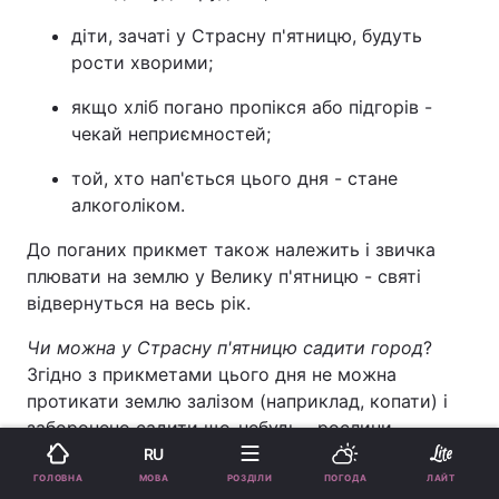
діти, зачаті у Страсну п'ятницю, будуть
рости хворими;
якщо хліб погано пропікся або підгорів -
чекай неприємностей;
той, хто нап'ється цього дня - стане
алкоголіком.
До поганих прикмет також належить і звичка
плювати на землю у Велику п'ятницю - святі
відвернуться на весь рік.
Чи можна у Страсну п'ятницю садити город
?
Згідно з прикметами цього дня не можна
протикати землю залізом (наприклад, копати) і
заборонено садити що-небудь - рослини
загинуть. Водночас у церкві немає прямої
RU
заборони на це, але справи не повинні
МОВА
ГОЛОВНА
РОЗДІЛИ
ПОГОДА
ЛАЙТ