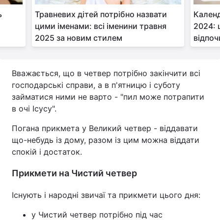
ь
Травневих дітей потрібно назвати
Календ
цими іменами: всі іменини травня
2024: 
2025 за новим стилем
відпо
Вважається, що в четвер потрібно закінчити всі
господарські справи, а в п'ятницю і суботу
займатися ними не варто - "пил може потрапити
в очі Ісусу".
Погана прикмета у Великий четвер - віддавати
що-небудь із дому, разом із цим можна віддати
спокій і достаток.
Прикмети на Чистий четвер
Існують і народні звичаї та прикмети цього дня:
у Чистий четвер потрібно під час