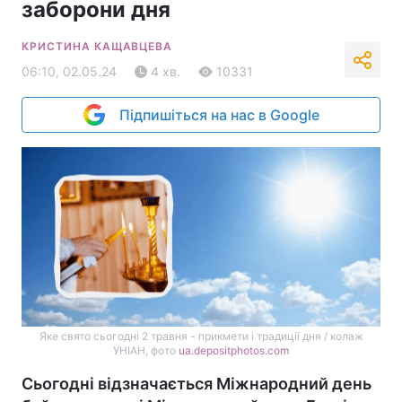
заборони дня
КРИСТИНА КАЩАВЦЕВА
06:10, 02.05.24
4 хв.
10331
Підпишіться на нас в Google
Яке свято сьогодні 2 травня - прикмети і традиції дня / колаж
УНІАН, фото
ua.depositphotos.com
Сьогодні відзначається Міжнародний день