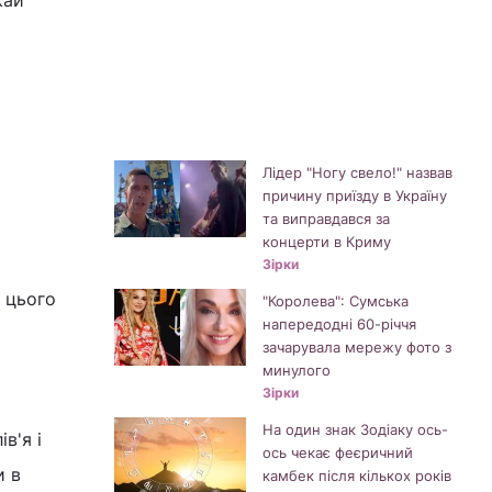
жай
Лідер "Ногу свело!" назвав
причину приїзду в Україну
та виправдався за
концерти в Криму
Зірки
й цього
"Королева": Сумська
напередодні 60-річчя
зачарувала мережу фото з
минулого
Зірки
На один знак Зодіаку ось-
в'я і
ось чекає феєричний
и в
камбек після кількох років