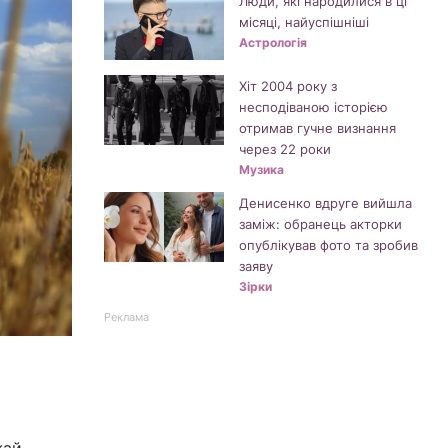
Люди, які народилися в ці
місяці, найуспішніші
Астрологія
Хіт 2004 року з
несподіваною історією
отримав гучне визнання
через 22 роки
Музика
Денисенко вдруге вийшла
заміж: обранець акторки
опублікував фото та зробив
заяву
Зірки
Реклама