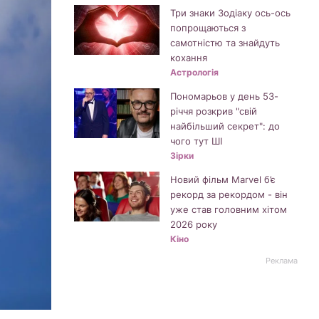
Три знаки Зодіаку ось-ось
попрощаються з
самотністю та знайдуть
кохання
Астрологія
Пономарьов у день 53-
річчя розкрив "свій
найбільший секрет": до
чого тут ШІ
Зірки
Новий фільм Marvel б’є
рекорд за рекордом - він
уже став головним хітом
2026 року
Кіно
Реклама