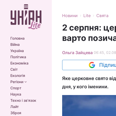
›
›
Новини
Lite
Свята
2 серпня: це
варто позича
Головна
Війна
Україна
Ольга Зайцева
06:45, 02.0
Політика
Економіка
Підпиш
Світ
Екологія
Яке церковне свято ві
Регіони
дня, у кого іменини.
Спорт
Наука
Техно і зв'язок
Лайт
Зброя