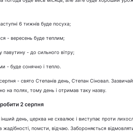
на погода буде весь місяць, але зате буде хороший уро
аступні 6 тижнів буде посуха;
ся - вересень буде теплим;
 павутину - до сильного вітру;
и - буде сонячно і тепло.
серпня - свято Степанів день, Степан Сіновал. Зазвича
но на полях, тому день і отримав таку назву.
робити 2 серпня
й інший день, церква не схвалює і виступає проти лихослі
та жадібності, помсти, відчаю. Забороняється відмовлят