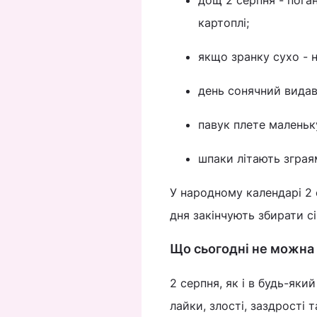
дощ 2 серпня - пога
картоплі;
якщо зранку сухо - н
день сонячний видав
павук плете маленьку
шпаки літають зграям
У народному календарі 2 
дня закінчують збирати сі
Що сьогодні не можна 
2 серпня, як і в будь-яки
лайки, злості, заздрості 