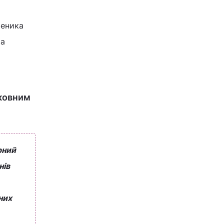
ченика
та
рковним
рний
нів
них