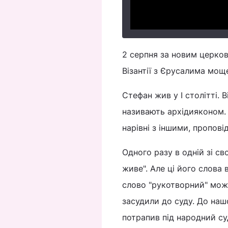
2 серпня за новим церков
Візантії з Єрусалима мощ
Стефан жив у I столітті. 
називають архідияконом. 
нарівні з іншими, пропові
Одного разу в одній зі св
живе". Але ці його слова
слово "рукотворний" мож
засудили до суду. До нашо
потрапив під народний су