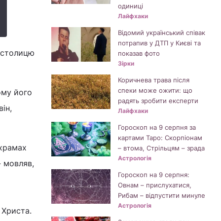
одиниці
Лайфхаки
Відомий український співак
потрапив у ДТП у Києві та
в столицю
показав фото
Зірки
Коричнева трава після
спеки може ожити: що
ому його
радять зробити експерти
ін,
Лайфхаки
Гороскоп на 9 серпня за
картами Таро: Скорпіонам
 храмах
– втома, Стрільцям – зрада
Астрологія
- мовляв,
Гороскоп на 9 серпня:
Овнам – прислухатися,
Рибам – відпустити минуле
Астрологія
 Христа.