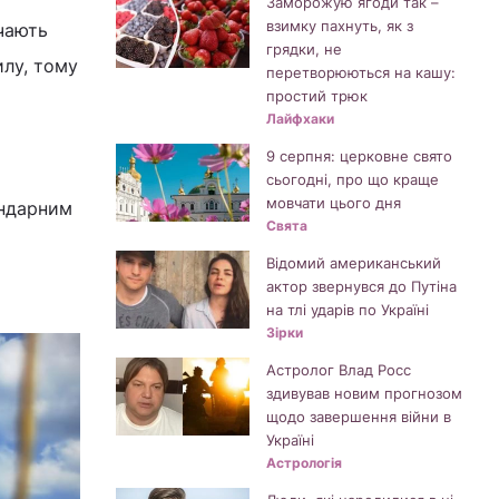
Заморожую ягоди так –
взимку пахнуть, як з
ачають
грядки, не
илу, тому
перетворюються на кашу:
простий трюк
Лайфхаки
9 серпня: церковне свято
сьогодні, про що краще
мовчати цього дня
ендарним
Свята
Відомий американський
актор звернувся до Путіна
на тлі ударів по Україні
Зірки
Астролог Влад Росс
здивував новим прогнозом
щодо завершення війни в
Україні
Астрологія