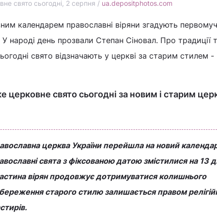
не свято сьогодні, 2 серпня /
ua.depositphotos.com
вним календарем православні віряни згадують первому
 У народі день прозвали Степан Сіновал. Про традиції 
сьогодні свято відзначають у церкві за старим стилем -
ке церковне свято сьогодні за новим і старим це
авославна церква України перейшла на новий календа
православні свята з фіксованою датою змістилися на 13 д
частина вірян продовжує дотримуватися колишнього
збереження старого стилю залишається правом релігій
стирів.