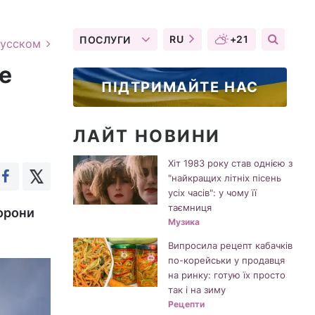
RU
+21
ПОСЛУГИ
русском
не
ПІДТРИМАЙТЕ НАС
ЛАЙТ НОВИНИ
Хіт 1983 року став однією з
"найкращих літніх пісень
усіх часів": у чому її
таємниця
борони
Музика
Випросила рецепт кабачків
по-корейськи у продавця
на ринку: готую їх просто
так і на зиму
Рецепти