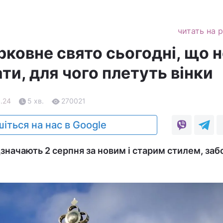
читать на 
рковне свято сьогодні, що 
ти, для чого плетуть вінки
8.24
5 хв.
270021
іться на нас в Google
дзначають 2 серпня за новим і старим стилем, за