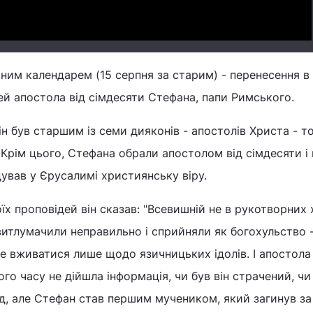
ним календарем (15 серпня за старим) - перенесення 
ей апостола від сімдесяти Стефана, папи Римського.
Він був старшим із семи дияконів - апостолів Христа - т
Крім цього, Стефана обрали апостолом від сімдесяти і в
дував у Єрусалимі християнську віру.
оїх проповідей він сказав: "Всевишній не в рукотворних
 витлумачили неправильно і сприйняли як богохульство 
е вживатися лише щодо язичницьких ідолів. І апостола
го часу не дійшла інформація, чи був він страчений, чи
д, але Стефан став першим мучеником, який загинув за