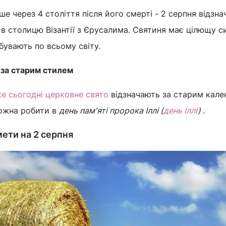
е через 4 століття після його смерті - 2 серпня відзн
 в столицю Візантії з Єрусалима. Святиня має цілющу с
увають по всьому світу.
 за старим стилем
ке сьогодні церковне свято
відзначають за старим кал
можна робити в
день пам'яті пророка Іллі (
день Іллі
)
.
ети на 2 серпня