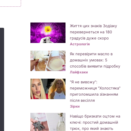
Життя цих знаків Зодіаку
перевернеться на 180
градусів дуже скоро
Астрологія
Як перевірити масло в
домашніх умовах: 5
способів виявити підробку
Лайфхаки
"Я не вивожу":
переможниця "Холостяка"
приголомшила зізнанням
після весілля
Зірки
Навіщо бризкати оцтом на
ключі: простий домашній
трюк, про який знають