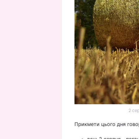
2 се
Прикмети цього дня говор