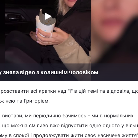
 зняла відео з колишнім чоловіком
зставити всі крапки над "і" в цій темі та відповіла, щ
іж нею та Григорієм.
с є вистави, ми періодично бачимось - ми в нормальних
, що можна сміливо вже відпустити одне одного у віль
му в спокої і продовжувати жити своє насичене життя",