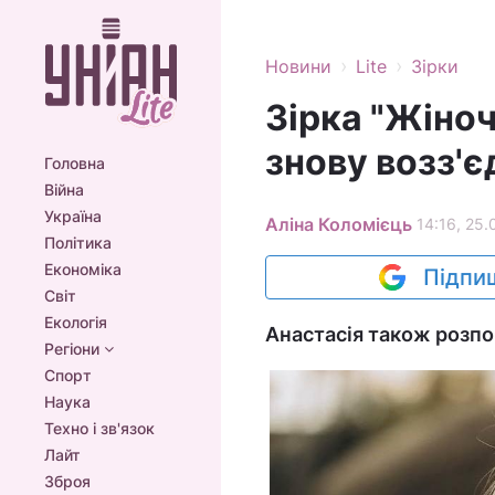
›
›
Новини
Lite
Зірки
Зірка "Жіноч
знову возз'є
Головна
Війна
Україна
Аліна Коломієць
14:16, 25.
Політика
Економіка
Підпиш
Світ
Екологія
Анастасія також розпов
Регіони
Спорт
Наука
Техно і зв'язок
Лайт
Зброя