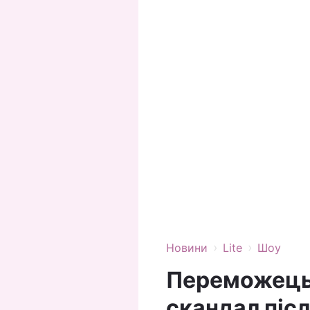
›
›
Новини
Lite
Шоу
Переможець 
скандал післ