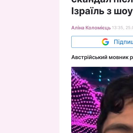
Ізраїль з шоу
Аліна Коломієць
13:35, 25.
Підпиш
Австрійський мовник р