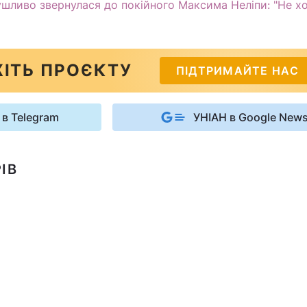
шливо звернулася до покійного Максима Неліпи: "Не хо
ІТЬ ПРОЄКТУ
ПІДТРИМАЙТЕ НАС
 в Telegram
УНІАН в Google New
ІВ