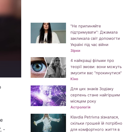
"Не припиняйте
підтримувати": Джамала
закликала світ допомогти
Україні під час війни
Зірки
4 найкращі фільми про
теорії змови: вони можуть
змусити вас "прокинутися"
Кіно
о
Для цих знаків Зодіаку
серпень стане найгіршим
місяцем року
Астрологія
Klavdia Petrivna зізналася,
не
скільки грошей їй потрібно
 -
для комфортного життя в