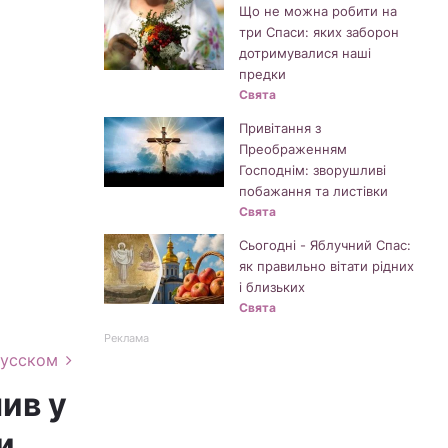
Що не можна робити на
три Спаси: яких заборон
дотримувалися наші
предки
Свята
Привітання з
Преображенням
Господнім: зворушливі
побажання та листівки
Свята
Сьогодні - Яблучний Спас:
як правильно вітати рідних
і близьких
Свята
Реклама
русском
ив у
и