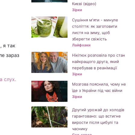
Києві (відео)
Зірки
Сушіння м'яти - минуле
століття: як заготовити
листя на зиму, щоб
зберегти свіжість
, я так
Лайфхаки
ле зараз
Нікітюк розповіла про стан
найкращого друга, який
перебував в реанімації
Зірки
а слух.
Мозгова пояснила, чому не
їде з України під час війни
Зірки
Другий урожай до холодів
гарантовано: що встигне
вирости після цибулі та
часнику
Сад-город