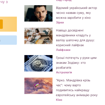
чу з
Відомий український актор
чесно назвав суму, яку
можна заробити у кіно
Зірки
Навіщо досвідчені
мандрівники кладуть у
s
валізу шапочку для душу:
корисний лайфхак
Лайфхаки
Гроші потечуть у руки цим
знакам Зодіаку: хто
розбагатіє
Астрологія
"Арко. Мандрівка крізь
час": чому варто
подивитись найкращу
європейську анімацію року
Кіно