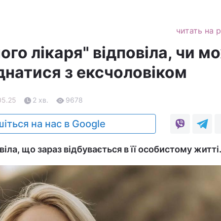
читать на 
ого лікаря" відповіла, чи м
днатися з ексчоловіком
05.25
2 хв.
9678
іться на нас в Google
іла, що зараз відбувається в її особистому житті