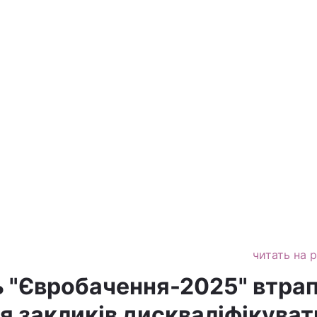
читать на 
"Євробачення-2025" втрап
я закликів дискваліфікуват