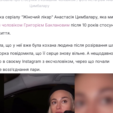
Цимбалару
рка серіалу "Жіночий лікар" Анастасія Цимбалару, яка м
м чоловіком Григорієм Баклановим
після 10 років стосун
життя.
ла, що у неї вже була кохана людина після розірвання ш
орка повідомила, що її серце знову вільне. А нещодавн
ео в своєму Instagram з ексчоловіком, через що почали
 возз'єднання пари.