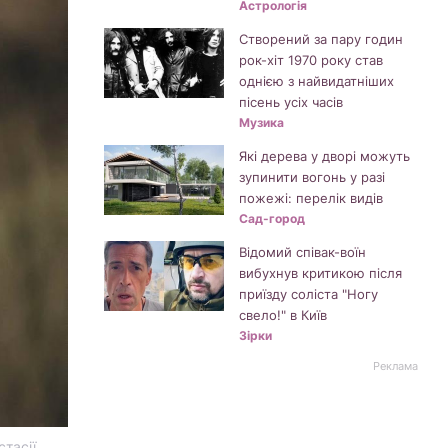
Астрологія
Створений за пару годин
рок-хіт 1970 року став
однією з найвидатніших
пісень усіх часів
Музика
Які дерева у дворі можуть
зупинити вогонь у разі
пожежі: перелік видів
Сад-город
Відомий співак-воїн
вибухнув критикою після
приїзду соліста "Ногу
свело!" в Київ
Зірки
Реклама
тасії