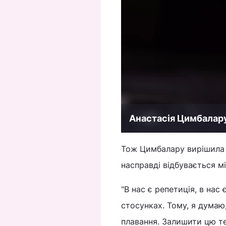
Анастасія Цимбалару
Тож Цимбалару вирішила ро
насправді відбувається м
"В нас є репетиція, в на
стосунках. Тому, я думаю
плавання. Залишити цю те