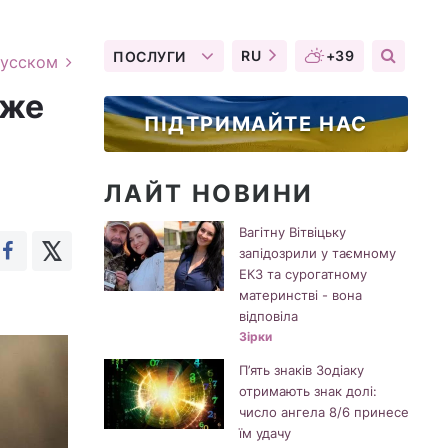
RU
+39
ПОСЛУГИ
русском
оже
ПІДТРИМАЙТЕ НАС
ЛАЙТ НОВИНИ
Вагітну Вітвіцьку
запідозрили у таємному
ЕКЗ та сурогатному
материнстві - вона
.
відповіла
Зірки
П’ять знаків Зодіаку
отримають знак долі:
число ангела 8/6 принесе
їм удачу