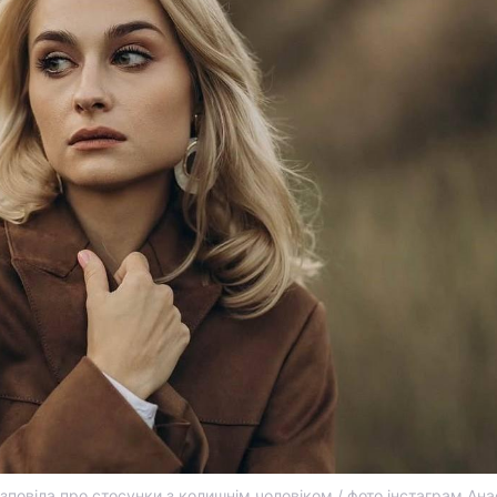
повіла про стосунки з колишнім чоловіком / фото інстаграм Анас