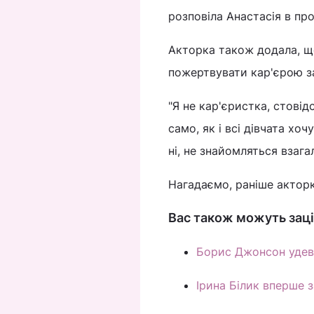
розповіла Анастасія в пр
Акторка також додала, що
пожертвувати кар'єрою 
"Я не кар'єристка, стовід
само, як і всі дівчата хо
ні, не знайомляться взагал
Нагадаємо, раніше актор
Вас також можуть заці
Борис Джонсон удев'
Ірина Білик вперше з