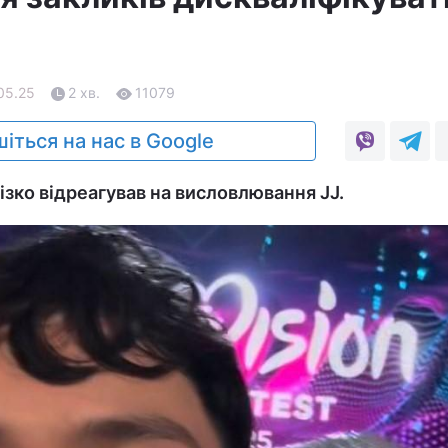
05.25
2 хв.
11079
іться на нас в Google
ізко відреагував на висловлювання JJ.