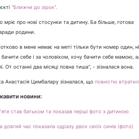
оєкті
"Ближче до зірок".
 мріє про нові стосунки та дитину. Ба більше, готова
заради родини.
сотково в мене немає на меті тільки бути номер один, ні
чу бачити себе і за чоловіком, хочу бачити себе мамою, а
і. От останні два місяці повна тиша", - зізналася вона.
ка Анастасія Цимбалару зізналася, що
повністю втратил
кавити новини:
яте став батьком та показав перші фото з дитиною
а довгий час показала одразу двох своїх синів (фото)