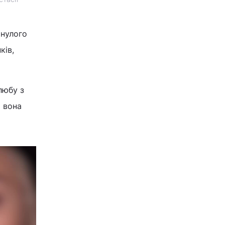
инулого
ків,
любу з
о вона