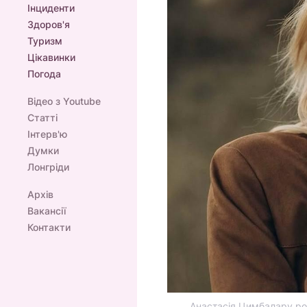
Інциденти
Здоров'я
Туризм
Цікавинки
Погода
Відео з Youtube
Статті
Інтерв'ю
Думки
Лонгріди
Архів
Вакансії
Контакти
Анастасія Цимбалару роз