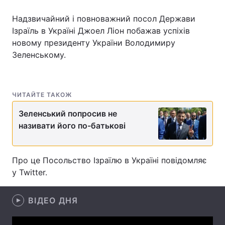
Надзвичайний і повноважний посол Держави
Ізраїль в Україні Джоел Ліон побажав успіхів
новому президенту України Володимиру
Головна
Війна
Зеленському.
Україна
Політика
Економіка
Світ
ЧИТАЙТЕ ТАКОЖ
Спорт
Наука
Зеленський попросив не
називати його по-батькові
Техно і зв'язок
Лайт
Зброя
Інциденти
Про це Посольство Ізраїлю в Україні повідомляє
у Twitter.
Здоров'я
Туризм
Цікавинки
Погода
ВІДЕО ДНЯ
Екологія
Регіони