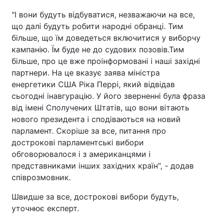
"І вони будуть відбуватися, незважаючи на все,
що далі будуть робити народні обранці. Тим
більше, що їм доведеться включитися у виборчу
кампанію. Їм буде не до судових позовів.Тим
більше, про це вже проінформовані і наші західні
партнери. На це вказує заява міністра
енергетики США Ріка Перрі, який відвідав
сьогодні інавгурацію. У його зверненні була фраза
від імені Сполучених Штатів, що вони вітають
нового президента і сподіваються на новий
парламент. Скоріше за все, питання про
дострокові парламентські вибори
обговорювалося і з американцями і
представниками інших західних країн", - додав
співрозмовник.
Швидше за все, дострокові вибори будуть,
уточнює експерт.