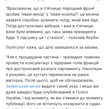
"Враховуючи, що в п'ятницю Народний фронт
зробив "квазі-вихід" з "квазі-коаліції", це можна
назвати спробою зупинити поїзд, який вже йде.
Поїзд дострокових виборів. І вже в п'ятницю
вони були впевнені, що така заява президента
буде. У підсумку це і сталося", - пояснив Якубін.
Політолог каже, що діло залишилося за малим.
"Але є процедурна частина – президент повинен
провести консультації з лідерами голів фракцій
про достроковий розпуск парламенту. Наскільки
я розумію, ця зустріч перенесена на ранок
вівторка. Після цього, щоб не обговорювали,
Зеленський може
видати такий указ. І якщо він
дуже швидко буде опублікований в Голосі
України, і від моменту, як він з'явився до моменту
публікації, його не встигнуть оскаржити в судах,