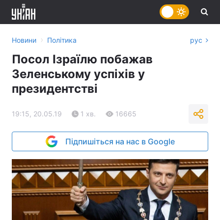
›
Новини
Політика
рус
Посол Ізраїлю побажав
Зеленському успіхів у
президентстві
19:15, 20.05.19
1 хв.
16665
Підпишіться на нас в Google