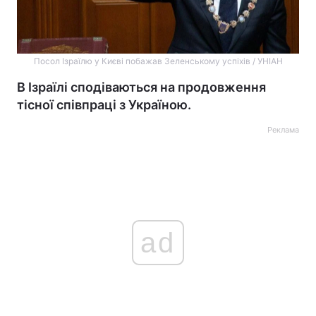
Посол Ізраїлю у Києві побажав Зеленському успіхів / УНІАН
В Ізраїлі сподіваються на продовження
тісної співпраці з Україною.
Реклама
ad