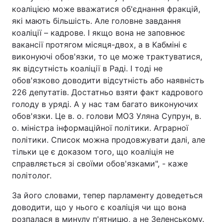
коаліцією може вважатися об'єднання фракцій,
які мають більшість. Але головне завдання
коаліції – кадрове. І якщо вона не заповнює
вакансії протягом місяця-двох, а в Кабміні є
виконуючі обов'язки, то це може трактуватися,
як відсутність коаліції в Раді. І тоді не
обов'язково доводити відсутність або наявність
226 депутатів. Достатньо взяти факт кадрового
голоду в уряді. А у нас там багато виконуючих
обов'язки. Це в. о. голови МОЗ Уляна Супрун, в.
о. міністра інформаційної політики. Аграрної
політики. Список можна продовжувати далі, але
тільки це є доказом того, що коаліція не
справляється зі своїми обов'язками", - каже
політолог.
За його словами, тепер парламенту доведеться
доводити, що у нього є коаліція чи що вона
розпалася в минулу п'ятницю, а не Зеленському.