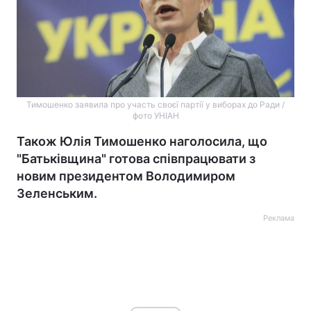
Тимошенко заявила про участь своєї партії у виборах до Ради /
фото УНІАН
Також Юлія Тимошенко наголосила, що
"Батьківщина" готова співпрацювати з
новим президентом Володимиром
Зеленським.
Реклама