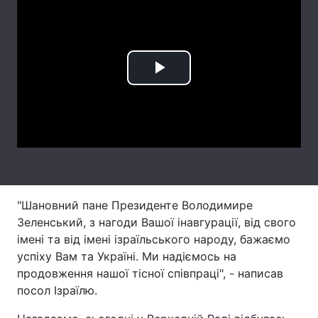
Лонгріди
Відео з Youtube
Статті
Play
Інтерв'ю
Думки
Video
Архів
Вакансії
Контакти
Послуги
"Шановний пане Президенте Володимире
Зеленський, з нагоди Вашої інавгурації, від свого
імені та від імені ізраїльського народу, бажаємо
успіху Вам та Україні. Ми надіємось на
продовження нашої тісної співпраці", - написав
посол Ізраїлю.