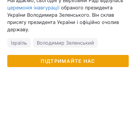
Нагадаємо, сьогодні у Верховній Раді відбулась
церемонія інавгурації
обраного президента
Тема оформлення
України Володимира Зеленського. Він склав
присягу президента України і офіційно очолив
державу.
Ізраїль
Володимир Зеленський
ПІДТРИМАЙТЕ НАС