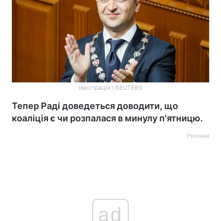
Ілюстрація \ REUTERS
Тепер Раді доведеться доводити, що
коаліція є чи розпалася в минулу п'ятницю.
Реклама
ad