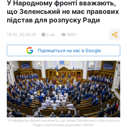
У Народному фронті вважають,
що Зеленський не має правових
підстав для розпуску Ради
18:10, 20.05.19
2 хв.
6991
Підпишіться на нас в Google
У Народному фронті вважають, що заява Зеленського про розпуск
Ради є політичним рішенням / УНІАН