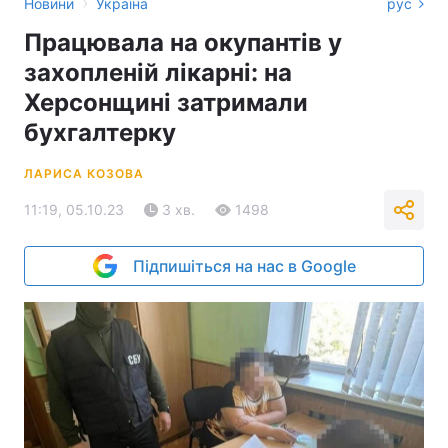
›
Новини
Україна
рус
Працювала на окупантів у
захопленій лікарні: на
Херсонщині затримали
бухгалтерку
ЛАРИСА КОЗОВА
11:19, 05.10.23
3 хв.
1498
Підпишіться на нас в Google