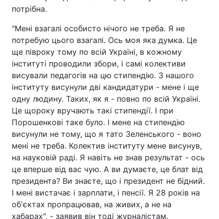
потрібна.
"Мені взагалі особисто нічого не треба. Я не
потребую цього взагалі. Ось моя яка думка. Це
ще півроку тому по всій Україні, в кожному
інституті проводили збори, і самі колективи
висували педагогів на цю стипендію. З нашого
інституту висунули дві кандидатури - мене і ще
одну людину. Таких, як я - повно по всій Україні.
Це щороку вручають такі стипендії. І при
Порошенкові таке було. І мене на стипендію
висунули не тому, що я тато Зеленського - воно
мені не треба. Колектив інституту мене висунув,
на науковій раді. Я навіть не знав результат - ось
це вперше від вас чую. А ви думаєте, це блат від
президента? Ви знаєте, що і президент не бідний.
І мені вистачає і зарплати, і пенсії. Я 28 років на
об'єктах пропрацював, на живих, а не на
хабарах", - заявив він тоді журналістам.