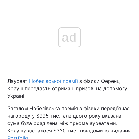
ad
Лауреат
Нобелівської премії
з фізики Ференц
Крауш передасть отримані призові на допомогу
Україні.
Загалом Нобелівська премія з фізики передбачає
нагороду у $995 тис., але цього року вказана
сума була розділена між трьома ауреатами.
Краушу дісталося $330 тис., повідомило видання
Portfolio.