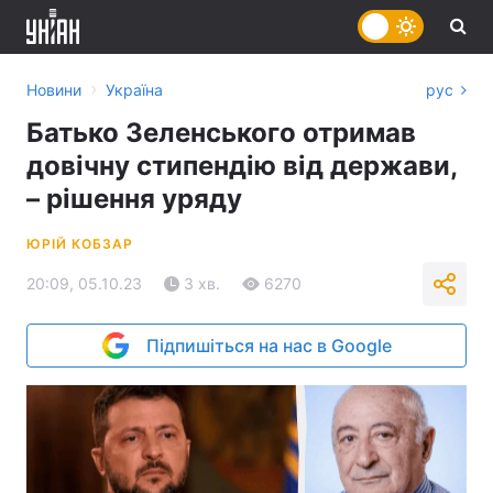
›
Новини
Україна
рус
Батько Зеленського отримав
довічну стипендію від держави,
– рішення уряду
ЮРІЙ КОБЗАР
20:09, 05.10.23
3 хв.
6270
Підпишіться на нас в Google