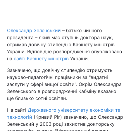
Головна
Війна
Олександр Зеленський
– батько чинного
президента – який має ступінь доктора наук,
Україна
Політика
отримав довічну стипендію Кабінету міністрів
Економіка
Світ
України. Відповідне розпорядження опубліковано
на
сайті Кабінету міністрів
України.
Спорт
Наука
Зазначено, що довічну стипендію отримують
Техно і зв'язок
Лайт
науково-педагогічні працівники за "видатні
заслуги у сфері вищої освіти". Окрім Олександра
Зброя
Інциденти
Зеленського в розпорядженні Кабміну вказано
ще близько сотні освітян.
Здоров'я
Туризм
На сайті
Державного університету економіки та
Цікавинки
Погода
технологій
(Кривий Ріг) зазначено, що Олександр
Зеленський у 2003 році захистив докторську
Екологія
Регіони