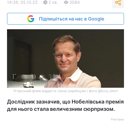
14:39, 05.10.23
2 хв.
2084
Підпишіться на нас в Google
Угорський фізик віддасть гроші українцям / фото @krus_stern
Дослідник зазначив, що Нобелівська премія
для нього стала величезним сюрпризом.
Реклама