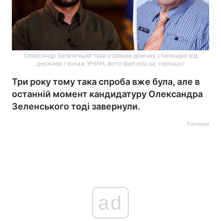
Олександр Зеленскьий таки отримав довічну стипендію від
держави / колаж УНІАН, фото duet.edu.ua, скріншот
Три року тому така спроба вже була, але в
останній момент кандидатуру Олександра
Зеленського тоді завернули.
Реклама
ad