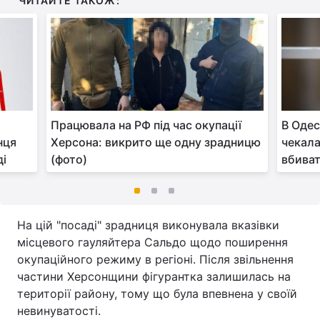
ЧИТАЙТЕ ТАКОЖ:
Працювала на РФ під час окупації
В Одес
нця
Херсона: викрито ще одну зрадницю
чекала
ді
(фото)
вбиват
На цій "посаді" зрадниця виконувала вказівки
місцевого гауляйтера Сальдо щодо поширення
окупаційного режиму в регіоні. Після звільнення
частини Херсонщини фігурантка залишилась на
території району, тому що була впевнена у своїй
невинуватості.