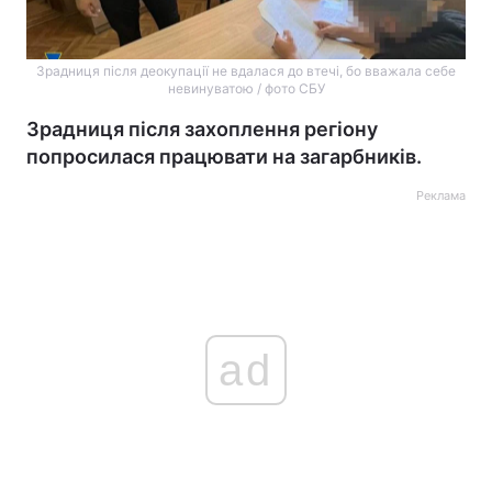
Зрадниця після деокупації не вдалася до втечі, бо вважала себе
невинуватою / фото СБУ
Зрадниця після захоплення регіону
попросилася працювати на загарбників.
Реклама
ad