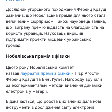
Дослідник угорського походження Ференц Крауш
зазначив, що Нобелівська премія для нього стала
величезним сюрпризом. Також науковець заявив,
що виграну премію віддасть на благодійність на
користь українців. Науковець вирішив
підтримати проекти місцевих українських
громад.
Нобелівська премія з фізики
Цього року Нобелівський комітет
назвав
лауреатів премії з фізики
- П'єр Агостіні,
Ференц Крауш та Енн Л'ульє. Нагороду вручили
за експериментальні методи вивчення динаміки
електронів у матерії.
Відзначається, що робота цих вчених дала нові
інструменти з дослідження світу електронів