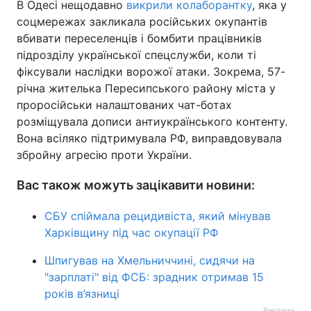
В Одесі нещодавно
викрили колаборантку
, яка у
соцмережах закликала російських окупантів
вбивати переселенців і бомбити працівників
підрозділу української спецслужби, коли ті
фіксували наслідки ворожої атаки. Зокрема, 57-
річна жителька Пересипського району міста у
проросійськи налаштованих чат-ботах
розміщувала дописи антиукраїнського контенту.
Вона всіляко підтримувала РФ, виправдовувала
збройну агресію проти України.
Вас також можуть зацікавити новини:
СБУ спіймала рецидивіста, який мінував
Харківщину під час окупації РФ
Шпигував на Хмельниччині, сидячи на
"зарплаті" від ФСБ: зрадник отримав 15
років в’язниці
Реклама