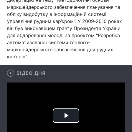
дисертацію на тему "Методологічні основи
маркшейдерського забезпечення планування та
Лонгріди
обліку видобутку в інформаційній системі
управління рудним кар’єром". У 2009-2010 роках
Відео з Youtube
Статті
він був виконавецем гранту Президента України
для обдарованої молоді за проектом "Розробка
Інтерв'ю
Думки
автоматизованої системи геолого-
маркшейдерського забезпечення для рудних
Архів
Вакансії
кар’єрів".
Контакти
ВІДЕО ДНЯ
Послуги
Play