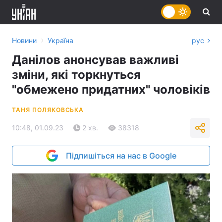
›
Новини
Україна
рус
Данілов анонсував важливі
зміни, які торкнуться
"обмежено придатних" чоловіків
ТАНЯ ПОЛЯКОВСЬКА
10:48, 01.09.23
2 хв.
38318
Підпишіться на нас в Google