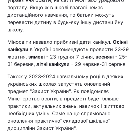
управління освіти, на сайті МОН або урядового
порталу. Якщо ж в школі взагалі немає
дистанційного навчання, то батьки можуть
перевести дитину в будь-яку іншу дистанційну
школу.
Міносвіти назвало приблизні дати канікул.
Осінні
канікули
в Україні рекомендують провести 23-29
жовтня,
зимові
- 23 грудня-7 січня,
весняні
- 25-
31 березня,
літні канікули
- 29 червня-31 серпня.
Також у 2023-2024 навчальному році в деяких
українських школах запустять оновлений
предмет "Захист України". Як повідомляє
Міністерство освіти, в предметі буде "більше
практики, актуальних знань, навичок і життєво
необхідних умінь. Саме на це спрямоване
оновлення практичної складової шкільної
дисципліни Захист України".