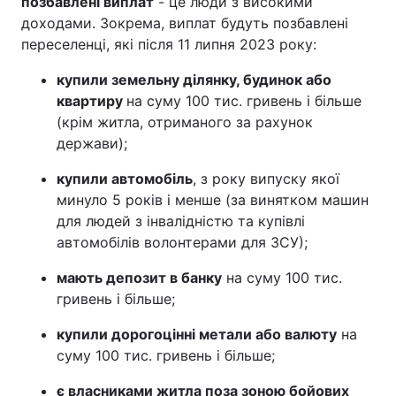
позбавлені виплат
- це люди з високими
доходами. Зокрема, виплат будуть позбавлені
переселенці, які після 11 липня 2023 року:
купили земельну ділянку, будинок або
квартиру
на суму 100 тис. гривень і більше
(крім житла, отриманого за рахунок
держави);
купили автомобіль
, з року випуску якої
минуло 5 років і менше (за винятком машин
для людей з інвалідністю та купівлі
автомобілів волонтерами для ЗСУ);
мають депозит в банку
на суму 100 тис.
гривень і більше;
купили дорогоцінні метали або валюту
на
суму 100 тис. гривень і більше;
є власниками житла поза зоною бойових