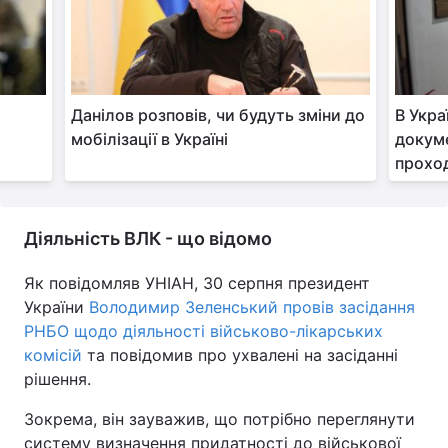
Данілов розповів, чи будуть зміни до
В Укра
мобілізації в Україні
докуме
прохо
Діяльність ВЛК - що відомо
Як повідомляв УНІАН, 30 серпня президент
України
Володимир Зеленський провів засідання
РНБО щодо діяльності військово-лікарських
комісій
та повідомив про ухвалені на засіданні
рішення.
Зокрема, він зауважив, що потрібно переглянути
систему визначення придатності до військової