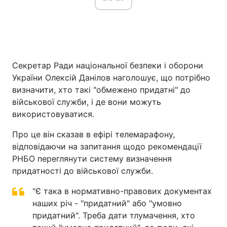
Головна
Війна
Секретар Ради національної безпеки і оборони
Україна
Політика
України Олексій Данілов наголошує, що потрібно
Економіка
Світ
визначити, хто такі "обмежено придатні" до
військової служби, і де вони можуть
Спорт
Наука
використовуватися.
Техно і зв'язок
Лайт
Про це він сказав в ефірі телемарафону,
відповідаючи на запитання щодо рекомендації
Зброя
Інциденти
РНБО переглянути систему визначення
придатності до військової служби.
Здоров'я
Туризм
"Є така в нормативно-правових документах
Цікавинки
Погода
наших річ - "придатний" або "умовно
придатний". Треба дати тлумачення, хто
Екологія
Регіони