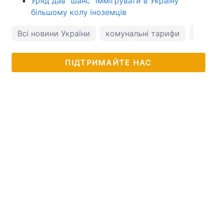
Уряд дав "шанс" іммігрувати в Україну
більшому колу іноземців
Всі новини України
комунальні тарифи
тариф
ПІДТРИМАЙТЕ НАС