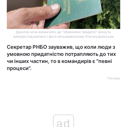
Данілов хоче визначити, де "обмежено придатні" можуть
використовуватися / фото міськвиконкому Южноукраїнська
Секретар РНБО зауважив, що коли люди з
умовною придатністю потрапляють до тих
чи інших частин, то в командирів є "певні
процеси".
Реклама
ad