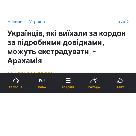
›
Новини
Україна
рус
Українців, які виїхали за кордон
за підробними довідками,
можуть екстрадувати, -
Арахамія
КАТЕРИНА ЧЕРНОВОЛ
RU
23:51, 31.08.23
3 хв.
24256
МОВА
ГОЛОВНА
РОЗДІЛИ
ПОГОДА
ЛАЙТ
Підпишіться на нас в Google