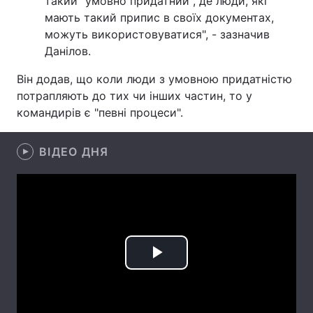
такий "умовно придатний", де люди, які
мають такий припис в своїх документах,
Лонгріди
можуть використовуватися", - зазначив
Данілов.
Відео з Youtube
Статті
Він додав, що коли люди з умовною придатністю
потрапляють до тих чи інших частин, то у
Інтерв'ю
Думки
командирів є "певні процеси".
Архів
Вакансії
ВІДЕО ДНЯ
Контакти
Послуги
Play
Video