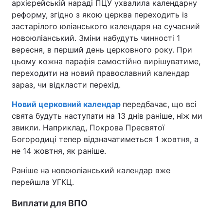
архієрейській нараді ПЦУ ухвалила календарну
реформу, згідно з якою церква переходить із
застарілого юліанського календаря на сучасний
новоюліанський. Зміни набудуть чинності 1
вересня, в перший день церковного року. При
цьому кожна парафія самостійно вирішуватиме,
переходити на новий православний календар
зараз, чи відкласти перехід.
Новий церковний календар
передбачає, що всі
свята будуть наступати на 13 днів раніше, ніж ми
звикли. Наприклад, Покрова Пресвятої
Богородиці тепер відзначатиметься 1 жовтня, а
не 14 жовтня, як раніше.
Раніше на новоюліанський календар вже
перейшла УГКЦ.
Виплати для ВПО