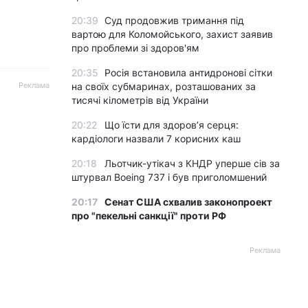
20:39
Суд продовжив тримання під
вартою для Коломойського, захист заявив
про проблеми зі здоров'ям
20:35
Росія встановила антидронові сітки
Реклама
на своїх субмаринах, розташованих за
тисячі кілометрів від України
20:22
Що їсти для здоров’я серця:
кардіологи назвали 7 корисних каш
20:18
Льотчик-утікач з КНДР уперше сів за
штурвал Boeing 737 і був приголомшений
20:17
Сенат США схвалив законопроект
про "пекельні санкції" проти РФ
Реклама