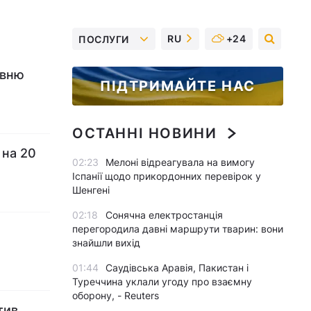
RU
+24
ПОСЛУГИ
ивню
ПІДТРИМАЙТЕ НАС
ОСТАННІ НОВИНИ
 на 20
02:23
Мелоні відреагувала на вимогу
Іспанії щодо прикордонних перевірок у
Шенгені
02:18
Сонячна електростанція
перегородила давні маршрути тварин: вони
знайшли вихід
01:44
Саудівська Аравія, Пакистан і
Туреччина уклали угоду про взаємну
оборону, - Reuters
тив