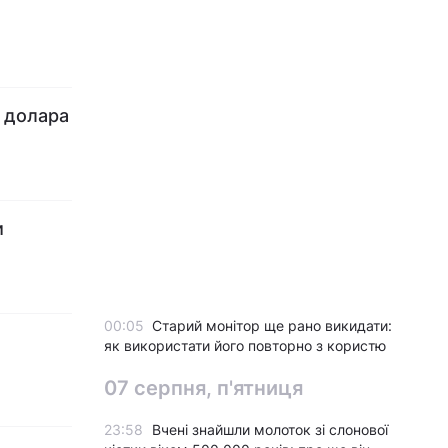
о долара
и
00:05
Старий монітор ще рано викидати:
як використати його повторно з користю
07 серпня, п'ятниця
23:58
Вчені знайшли молоток зі слонової