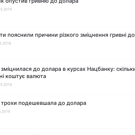
к опустив гривню до долара
05.2019
ти пояснили причини різкого зміцнення гривні д
05.2019
 зміцнилася до долара в курсах Нацбанку: скільк
ні коштує валюта
05.2019
 трохи подешевшала до долара
5.2019