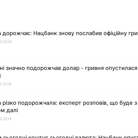
 дорожчає: Нацбанк знову послабив офіційну гр
05.2019
їні значно подорожчав долар - гривня опустилася
к
05.2019
 різко подорожчала: експерт розповів, що буде з
м далі
05.2019
и сьогодні коштує сьогодні валюта: Нацбанк опус