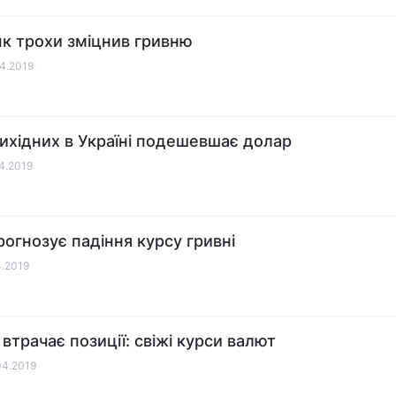
к трохи зміцнив гривню
04.2019
вихідних в Україні подешевшає долар
04.2019
огнозує падіння курсу гривні
4.2019
 втрачає позиції: свіжі курси валют
04.2019