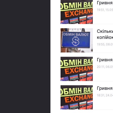
Гривня
19:51, 15.0
Скільк
копійо
19:55, 08.
Гривня
20:11, 06.
Гривня
18:31, 24.