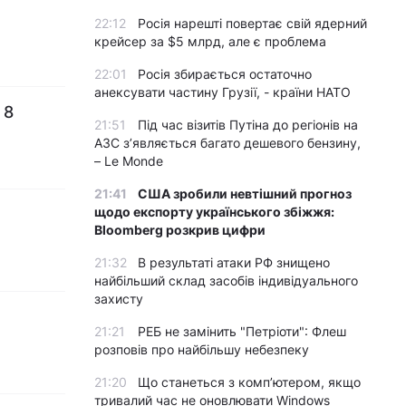
22:12
Росія нарешті повертає свій ядерний
крейсер за $5 млрд, але є проблема
22:01
Росія збирається остаточно
анексувати частину Грузії, - країни НАТО
 8
21:51
Під час візитів Путіна до регіонів на
АЗС з’являється багато дешевого бензину,
– Le Monde
21:41
США зробили невтішний прогноз
щодо експорту українського збіжжя:
Bloomberg розкрив цифри
21:32
В результаті атаки РФ знищено
найбільший склад засобів індивідуального
захисту
21:21
РЕБ не замінить "Петріоти": Флеш
розповів про найбільшу небезпеку
21:20
Що станеться з комп’ютером, якщо
тривалий час не оновлювати Windows