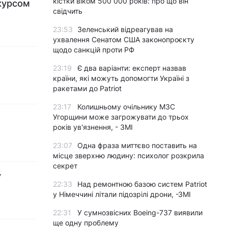
кістки віком 500 000 років: про що він
 курсом
свідчить
23:53
Зеленський відреагував на
ухвалення Сенатом США законопроєкту
щодо санкцій проти РФ
23:19
Є два варіанти: експерт назвав
країни, які можуть допомогти Україні з
ракетами до Patriot
23:17
Колишньому очільнику МЗС
Угорщини може загрожувати до трьох
років ув'язнення, - ЗМІ
23:07
Одна фраза миттєво поставить на
місце зверхню людину: психолог розкрила
секрет
у
22:33
Над ремонтною базою систем Patriot
у Німеччині літали підозрілі дрони, -ЗМІ
22:31
У сумнозвісних Boeing-737 виявили
ще одну проблему