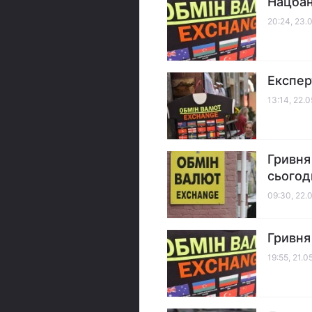
Нацбан
20:24, 23.
Експер
13:14, 22.
Гривня
сьогод
09:30, 22.
Гривня
19:55, 21.0