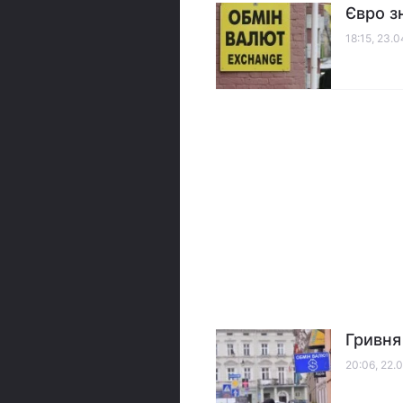
Євро з
18:15, 23.
Гривня
20:06, 22.