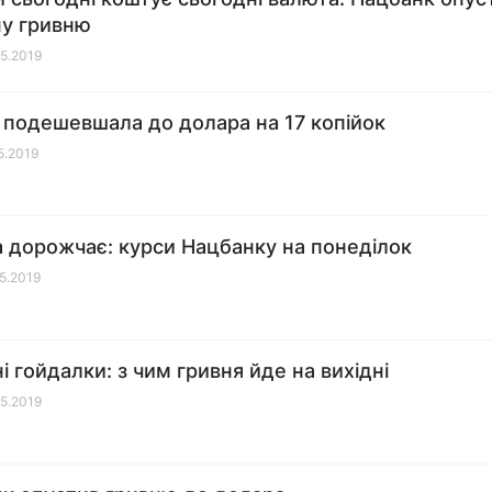
ну гривню
05.2019
 подешевшала до долара на 17 копійок
05.2019
 дорожчає: курси Нацбанку на понеділок
05.2019
і гойдалки: з чим гривня йде на вихідні
05.2019