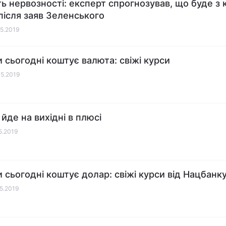
ь нервозності: експерт спрогнозував, що буде з
 після заяв Зеленського
05.2019
и сьогодні коштує валюта: свіжі курси
05.2019
йде на вихідні в плюсі
05.2019
и сьогодні коштує долар: свіжі курси від Нацбанк
05.2019