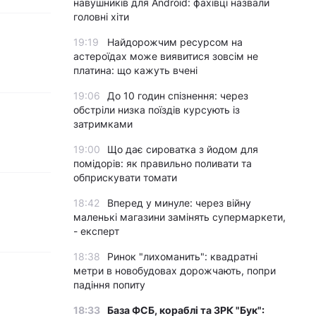
навушників для Android: фахівці назвали
головні хіти
19:19
Найдорожчим ресурсом на
астероїдах може виявитися зовсім не
платина: що кажуть вчені
19:06
До 10 годин спізнення: через
обстріли низка поїздів курсують із
затримками
19:00
Що дає сироватка з йодом для
помідорів: як правильно поливати та
обприскувати томати
18:42
Вперед у минуле: через війну
маленькі магазини замінять супермаркети,
- експерт
18:38
Ринок "лихоманить": квадратні
метри в новобудовах дорожчають, попри
падіння попиту
18:33
База ФСБ, кораблі та ЗРК "Бук":