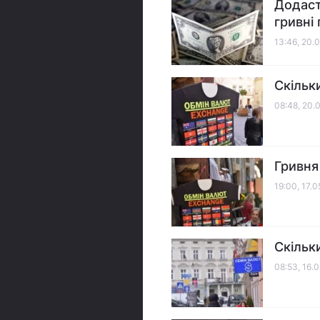
Додаст
гривні
13:46, 20.
Скільк
08:48, 20.
Гривня 
19:00, 17.
Скільк
08:53, 16.