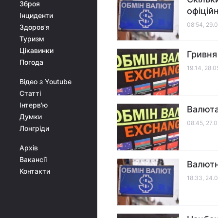
Зброя
офіцій
Інциденти
08:54, 29.
Здоров'я
Туризм
Цікавинки
Гривня
Погода
19:14, 28.
Відео з Youtube
Статті
Інтерв'ю
Валюта
Думки
08:45, 27.
Лонгріди
Архів
Вакансії
Валютн
Контакти
18:33, 24.