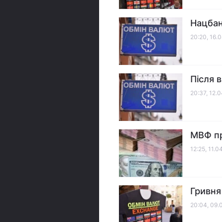
Нацбан
20:20, 16.
Після 
20:37, 12.
МВФ пр
12:25, 11.0
Гривня
20:04, 09.