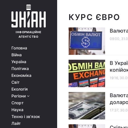
КУРС ЄВРО
Валюта
ІНФОРМАЦІЙНЕ
АГЕНТСТВО
09:00, 31.
Головна
Війна
Україна
В Укра
Політика
копійо
Економіка
19:16, 30.
Світ
Екологія
Валюта
Регіони
доларо
Спорт
Наука
17:37, 30.
Техно і зв'язок
Лайт
Скільк