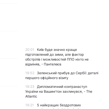
20:01
Київ буде значно краще
підготовлений до зими, але фактор
обстрілів і можливостей ППО ніхто не
відміняв, - Пантелеєв
19:52
Зеленський прибув до Сербії: деталі
першого офіційного візиту
19:23
Дипломатичний контранаступ
України на Вашингтон захлинувся, - The
Atlantic
19:21
5 найкращих бездротових