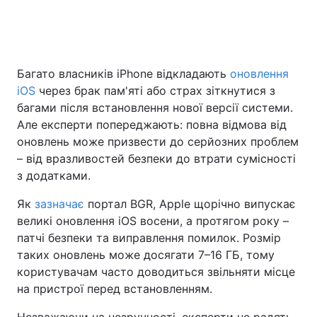
Головна
Війна
Багато власників iPhone відкладають
оновлення
iOS
через брак пам'яті або страх зіткнутися з
Україна
Політика
багами після встановлення нової версії системи.
Економіка
Світ
Але експерти попереджають: повна відмова від
оновлень може призвести до серйозних проблем
Спорт
Наука
– від вразливостей безпеки до втрати сумісності
з додатками.
Техно і зв'язок
Лайт
Як
зазначає
портал BGR, Apple щорічно випускає
Зброя
Інциденти
великі оновлення iOS восени, а протягом року –
патчі безпеки та виправлення помилок. Розмір
Здоров'я
Туризм
таких оновлень може досягати 7–16 ГБ, тому
користувачам часто доводиться звільняти місце
Цікавинки
Погода
на пристрої перед встановленням.
Екологія
Регіони