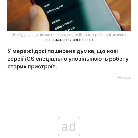
Що буде, якщо ніколи не оновлювати iPhone: приховані ризики /
фото
ua.depositphotos.com
У мережі досі поширена думка, що нові
версії iOS спеціально уповільнюють роботу
старих пристроїв.
Реклама
ad