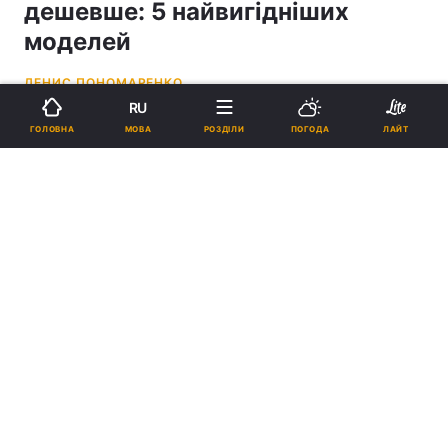
дешевше: 5 найвигідніших
моделей
ДЕНИС ПОНОМАРЕНКО
RU
02:30, 08.05.26
3 хв.
16749
МОВА
ГОЛОВНА
РОЗДІЛИ
ПОГОДА
ЛАЙТ
Підпишіться на нас в Google
Старі Android-планшети, які варто купити у 2026 році: топ вигідних
моделей / фото PC Mag