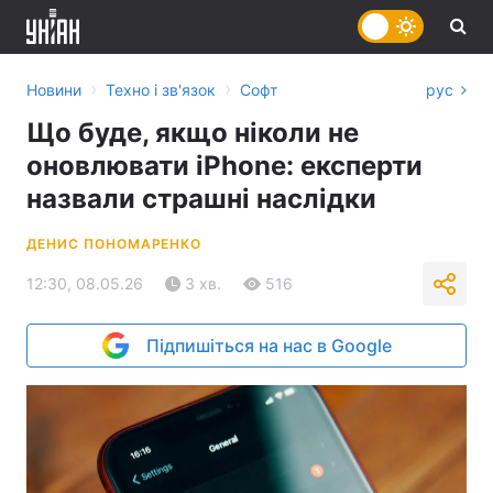
›
›
Новини
Техно і зв'язок
Софт
рус
Що буде, якщо ніколи не
оновлювати iPhone: експерти
назвали страшні наслідки
ДЕНИС ПОНОМАРЕНКО
12:30, 08.05.26
3 хв.
516
Підпишіться на нас в Google