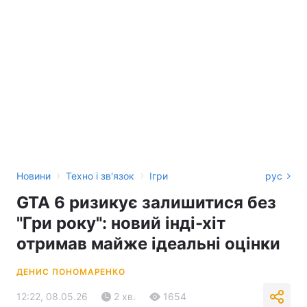
›
›
Новини
Техно і зв'язок
Ігри
рус
GTA 6 ризикує залишитися без
"Гри року": новий інді-хіт
отримав майже ідеальні оцінки
ДЕНИС ПОНОМАРЕНКО
12:22, 08.05.26
2 хв.
1654