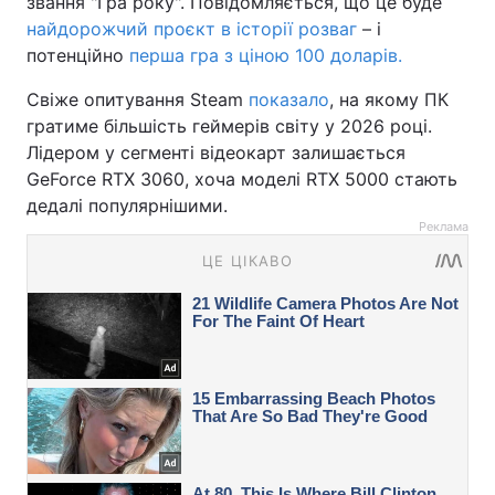
звання "Гра року". Повідомляється, що це буде
найдорожчий проєкт в історії розваг
– і
потенційно
перша гра з ціною 100 доларів.
Свіже опитування Steam
показало
, на якому ПК
гратиме більшість геймерів світу у 2026 році.
Лідером у сегменті відеокарт залишається
GeForce RTX 3060, хоча моделі RTX 5000 стають
дедалі популярнішими.
Реклама