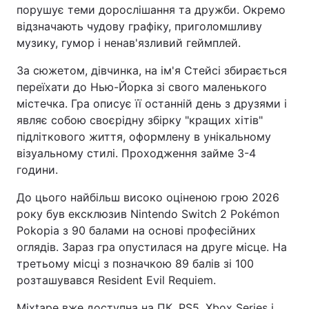
порушує теми дорослішання та дружби. Окремо
відзначають чудову графіку, приголомшливу
музику, гумор і ненав'язливий геймплей.
За сюжетом, дівчинка, на ім'я Стейсі збирається
переїхати до Нью-Йорка зі свого маленького
містечка. Гра описує її останній день з друзями і
являє собою своєрідну збірку "кращих хітів"
підліткового життя, оформлену в унікальному
візуальному стилі. Проходження займе 3-4
години.
До цього найбільш високо оціненою грою 2026
року був ексклюзив Nintendo Switch 2 Pokémon
Pokopia з 90 балами на основі професійних
оглядів. Зараз гра опустилася на друге місце. На
третьому місці з позначкою 89 балів зі 100
розташувався Resident Evil Requiem.
Mixtape вже доступна на ПК, PS5, Xbox Series і