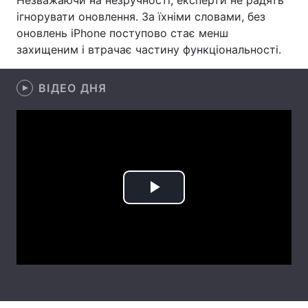
Незважаючи на незручності, експерти не радять
ігнорувати оновлення. За їхніми словами, без
Лонгріди
оновлень iPhone поступово стає менш
захищеним і втрачає частину функціональності.
Відео з Youtube
Статті
ВІДЕО ДНЯ
Інтерв'ю
Думки
Архів
Вакансії
Контакти
Послуги
Play
Video