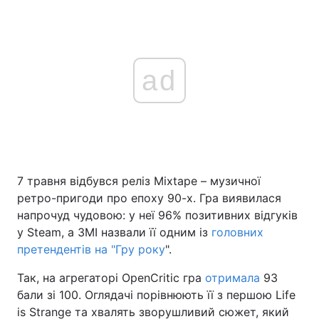
ad
7 травня відбувся реліз Mixtape – музичної
ретро-пригоди про епоху 90-х. Гра виявилася
напрочуд чудовою: у неї 96% позитивних відгуків
у Steam, а ЗМІ назвали її одним із
головних
претендентів на "Гру року
".
Так, на агрегаторі OpenCritic гра
отримала
93
бали зі 100. Оглядачі порівнюють її з першою Life
is Strange та хвалять зворушливий сюжет, який