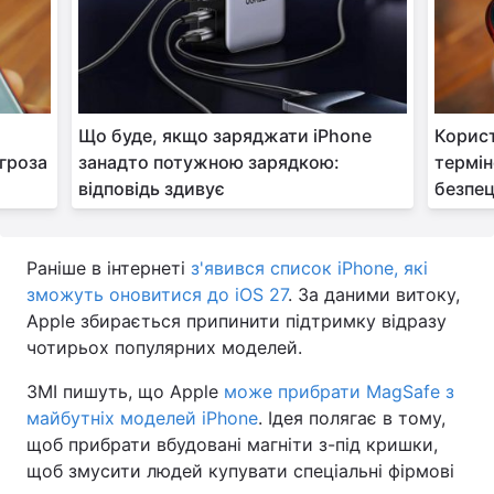
Що буде, якщо заряджати iPhone
Корист
агроза
занадто потужною зарядкою:
термін
відповідь здивує
безпец
Раніше в інтернеті
з'явився список iPhone, які
зможуть оновитися до iOS 27
. За даними витоку,
Apple збирається припинити підтримку відразу
чотирьох популярних моделей.
ЗМІ пишуть, що Apple
може прибрати MagSafe з
майбутніх моделей iPhone
. Ідея полягає в тому,
щоб прибрати вбудовані магніти з-під кришки,
щоб змусити людей купувати спеціальні фірмові