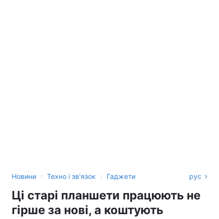
›
›
Новини
Техно і зв'язок
Гаджети
рус
Ці старі планшети працюють не
гірше за нові, а коштують