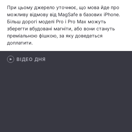
При цьому джерело уточнює, що мова йде про
Лонгріди
можливу відмову від MagSafe в базових iPhone.
Більш дорогі моделі Pro і Pro Max можуть
Відео з Youtube
Статті
зберегти вбудовані магніти, або вони стануть
преміальною фішкою, за яку доведеться
Інтерв'ю
Думки
доплатити.
Архів
Вакансії
ВІДЕО ДНЯ
Контакти
Послуги