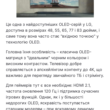
Це одна з найдоступніших OLED-серій у LG,
доступна в розмірах 48, 55, 65, 77 і 83 дюйми, і
саме тому вона часто стає "вхідною точкою" у
технологію OLED.
Головна їхня особливість – класична OLED-
матриця з "ідеальним" чорним кольором і
високим контрастом. Телевізор добре
справляється з апскейлінгом контенту до 4K, що
важливо для перегляду звичайного ТБ і стрімінгу.
Для геймерів тут є все необхідне: HDMI 2.1,
частота оновлення 120 Гц і підтримка сучасних
ігрових функцій. Однак, як і у більшості
недорогих OLED, яскравість поступається
старшим моделям – при яскравому денному