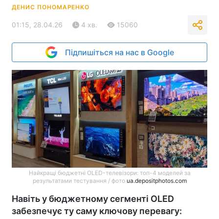
ДЕНИС ПОНОМАРЕНКО
01:15, 28.04.26
4 хв.
15060
Підпишіться на нас в Google
Найкращі бюджетні OLED-телевізори: топ-4 моделей за
результатами тестування / фото
ua.depositphotos.com
Навіть у бюджетному сегменті OLED
забезпечує ту саму ключову перевагу: