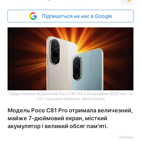
Підпишіться на нас в Google
Представлено бюджетний Poco C81 Pro з батарейкою 6000 мАг та
120-герцовим екраном / фото Xiaomi
Модель Poco C81 Pro отримала величезний,
майже 7-дюймовий екран, місткий
акумулятор і великий обсяг пам'яті.
Реклама