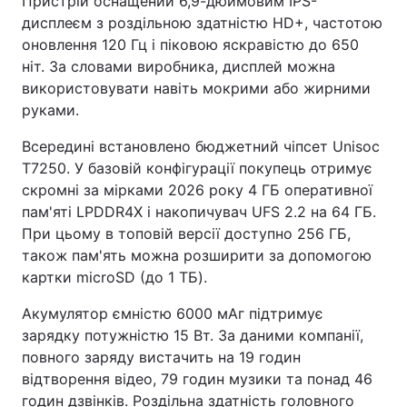
Пристрій оснащений 6,9-дюймовим IPS-
дисплеєм з роздільною здатністю HD+, частотою
оновлення 120 Гц і піковою яскравістю до 650
ніт. За словами виробника, дисплей можна
використовувати навіть мокрими або жирними
руками.
Всередині встановлено бюджетний чіпсет Unisoc
T7250. У базовій конфігурації покупець отримує
скромні за мірками 2026 року 4 ГБ оперативної
пам'яті LPDDR4X і накопичувач UFS 2.2 на 64 ГБ.
При цьому в топовій версії доступно 256 ГБ,
також пам'ять можна розширити за допомогою
картки microSD (до 1 ТБ).
Акумулятор ємністю 6000 мАг підтримує
зарядку потужністю 15 Вт. За даними компанії,
повного заряду вистачить на 19 годин
відтворення відео, 79 годин музики та понад 46
годин дзвінків. Роздільна здатність головного