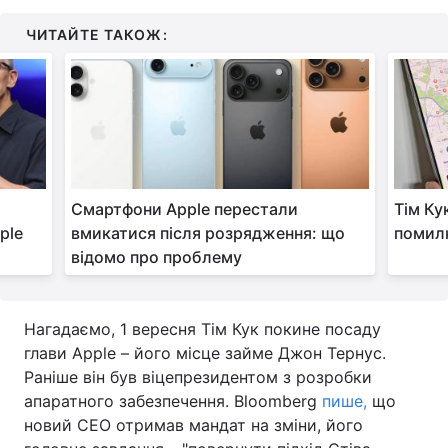
ЧИТАЙТЕ ТАКОЖ:
Смартфони Apple перестали
Тім Ку
ple
вмикатися після розрядження: що
помилк
відомо про проблему
Нагадаємо, 1 вересня Тім Кук покине посаду
глави Apple – його місце займе Джон Тернус.
Раніше він був віцепрезидентом з розробки
апаратного забезпечення. Bloomberg
пише,
що
новий CEO отримав мандат на зміни, його