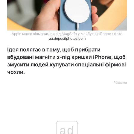
Apple може відмовитися від MagSafe у майбутніх iPhone / фото
ua.depositphotos.com
Ідея полягає в тому, щоб прибрати
вбудовані магніти з-під кришки iPhone, щоб
змусити людей купувати спеціальні фірмові
чохли.
Реклама
ad