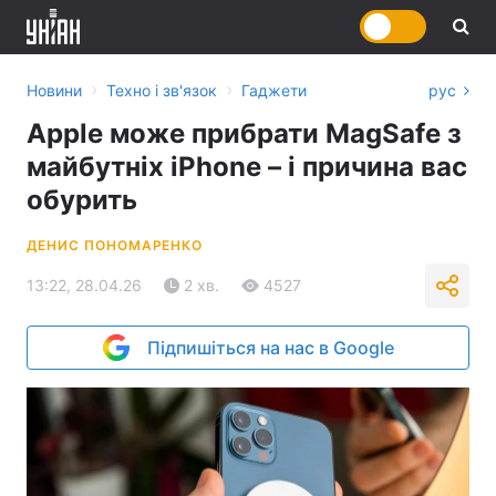
›
›
Новини
Техно і зв'язок
Гаджети
рус
Apple може прибрати MagSafe з
майбутніх iPhone – і причина вас
обурить
ДЕНИС ПОНОМАРЕНКО
13:22, 28.04.26
2 хв.
4527
Підпишіться на нас в Google