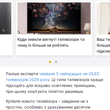
Куди зникли вигнуті телевізори та
Ваш те
чому їх більше не роблять
більше
підклю
Раніше експерти
назвали 5 найкращих не-OLED
телевізорів 2026 року
. Ці типи телевізорів краще
підходять для яскраво освітлених приміщень,
при цьому коштують помітно дешевше.
Купівля нового телевізора – завдання не з
простих, особливо з урахуванням десятків