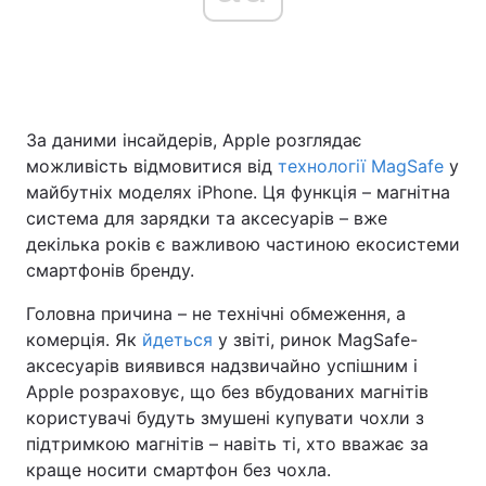
Головна
Війна
За даними інсайдерів, Apple розглядає
Україна
Політика
можливість відмовитися від
технології MagSafe
у
Економіка
Світ
майбутніх моделях iPhone. Ця функція – магнітна
система для зарядки та аксесуарів – вже
Спорт
Наука
декілька років є важливою частиною екосистеми
смартфонів бренду.
Техно і зв'язок
Лайт
Головна причина – не технічні обмеження, а
Зброя
Інциденти
комерція. Як
йдеться
у звіті, ринок MagSafe-
аксесуарів виявився надзвичайно успішним і
Здоров'я
Туризм
Apple розраховує, що без вбудованих магнітів
користувачі будуть змушені купувати чохли з
Цікавинки
Погода
підтримкою магнітів – навіть ті, хто вважає за
краще носити смартфон без чохла.
Екологія
Регіони