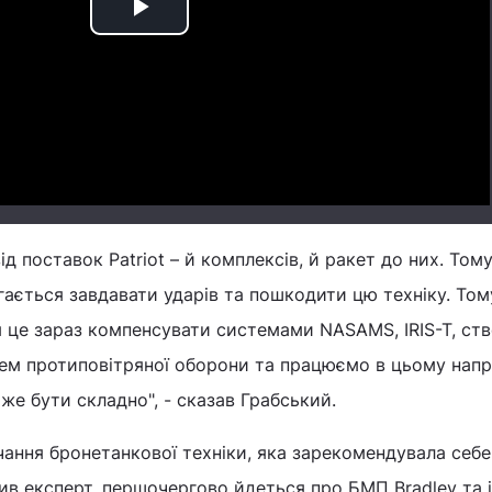
Play
Video
 поставок Patriot – й комплексів, й ракет до них. Тому
ається завдавати ударів та пошкодити цю техніку. Том
я це зараз компенсувати системами NASAMS, IRIS-T, ст
ем протиповітряної оборони та працюємо в цьому напр
же бути складно", - сказав Грабський.
ання бронетанкової техніки, яка зарекомендувала себе
ив експерт, першочергово йдеться про БМП Bradley та 