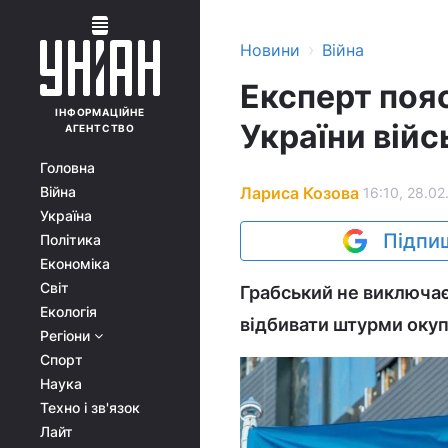
›
Новини
Війна
Експерт поя
ІНФОРМАЦІЙНЕ
України вій
АГЕНТСТВО
Головна
Лариса Козова
Війна
16:10, 28.02
Україна
Підпиш
Політика
Економіка
Світ
Грабський не виключає
Екологія
відбивати штурми окуп
Регіони
Спорт
Наука
Техно і зв'язок
Лайт