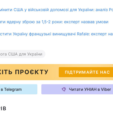
інити США у військовій допомозі для України: аналіз Pol
ти ядерну зброю за 1,5-2 роки: експерт назвав умови
тити Україну французькі винищувачі Rafale: експерт на
ога США для України
ІТЬ ПРОЄКТУ
ПІДТРИМАЙТЕ НАС
 в Telegram
Читати УНІАН в Viber
ІВ