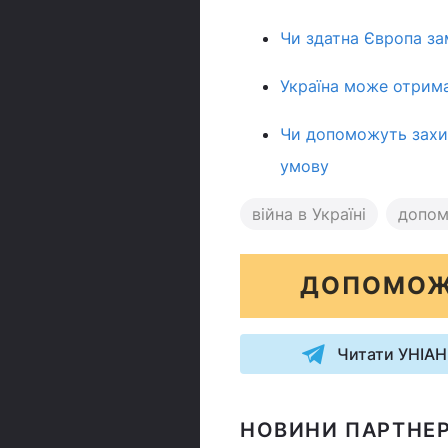
Чи здатна Європа зам
Україна може отрима
Чи допоможуть захис
умову
війна в Україні
допом
ДОПОМОЖ
Читати УНІАН
НОВИНИ ПАРТНЕР