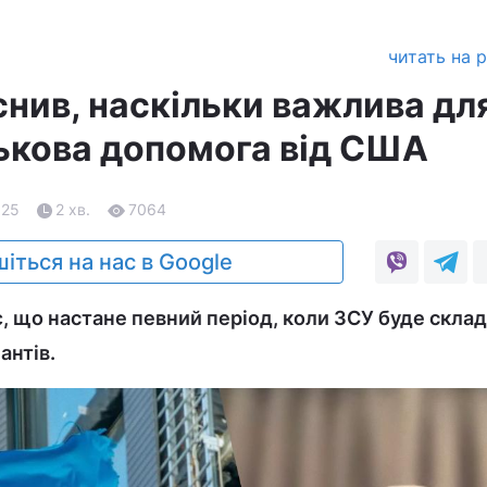
читать на 
снив, наскільки важлива дл
ськова допомога від США
.25
2 хв.
7064
іться на нас в Google
, що настане певний період, коли ЗСУ буде скла
антів.