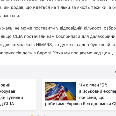
 Він додав, що йдеться не тільки за якість техніки, а б
тачається.
а жаль, не може поставити у відповідній кількості озбр
о, якщо США постачали нам боєприпаси для далекобійни
и для комплексів HIMARS, то дуже складно буде знайти
боєприпасів десь в Європі. Хоча ми працюємо над цим", 
ковий
Чи є план "Б":
нозував
військовий експе
дки зупинки
пояснив, що
від США
робитиме Україна без допомоги 