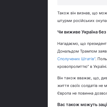
Також він визнав, що мож
штурми російських окупан
Чи виживе Україна бе
Нагадаємо, що президент
Дональдом Трампом заяв
Сполучених Штатів"
. Пол
кровопролиттю" в Україні
Він також вважає, що, ди
життя своїх солдатів не м
Європа не повинна дозвол
Вас також можуть заці