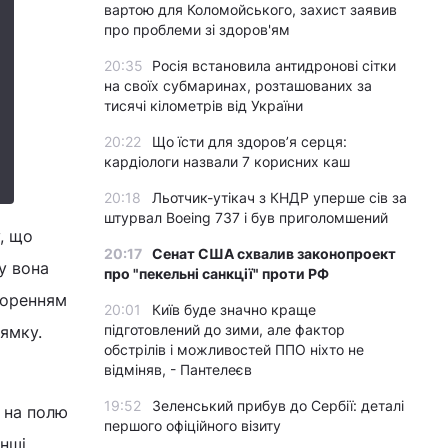
вартою для Коломойського, захист заявив
про проблеми зі здоров'ям
20:35
Росія встановила антидронові сітки
на своїх субмаринах, розташованих за
тисячі кілометрів від України
20:22
Що їсти для здоров’я серця:
кардіологи назвали 7 корисних каш
20:18
Льотчик-утікач з КНДР уперше сів за
штурвал Boeing 737 і був приголомшений
, що
20:17
Сенат США схвалив законопроект
у вона
про "пекельні санкції" проти РФ
воренням
20:01
Київ буде значно краще
підготовлений до зими, але фактор
ямку.
обстрілів і можливостей ППО ніхто не
відміняв, - Пантелеєв
19:52
Зеленський прибув до Сербії: деталі
 на полю
першого офіційного візиту
інші