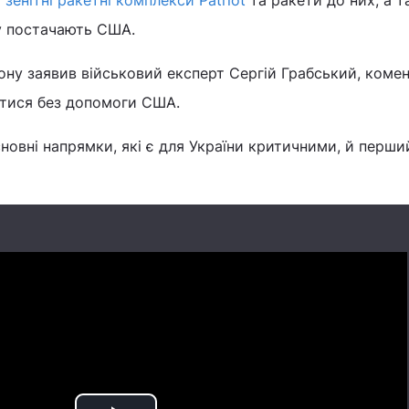
і
зенітні ракетні комплекси Patriot
та ракети до них, а 
ку постачають США.
ону заявив військовий експерт Сергій Грабський, коме
стися без допомоги США.
новні напрямки, які є для України критичними, й перши