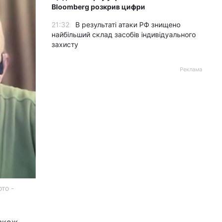
Bloomberg розкрив цифри
21:32
В результаті атаки РФ знищено
найбільший склад засобів індивідуального
захисту
Реклама
то -