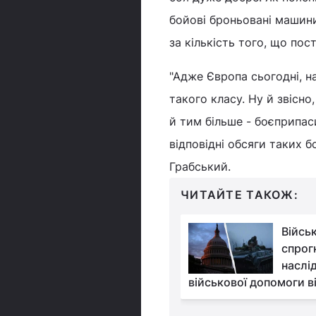
бойові броньовані машини.
за кількість того, що пос
"Адже Європа сьогодні, н
такого класу. Ну й звісн
й тим більше - боєприпас
відповідні обсяги таких 
Грабський.
ЧИТАЙТЕ ТАКОЖ:
Без допомоги США
Війсь
Україна
спрог
протримається у війні
наслі
 Le Monde
військової допомоги 