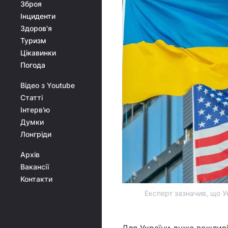
Зброя
Інциденти
Здоров'я
Туризм
Цікавинки
Погода
Відео з Youtube
Статті
Інтерв'ю
Думки
Лонгріди
Архів
Вакансії
Контакти
Експерт зазначив, що Ук