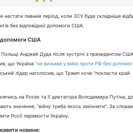
е настати певний період, коли ЗСУ буде складніше відб
тів без відповідної допомоги США.
з допомоги США
 Польщі Анджей Дуда після зустрічі з президентом СШ
ив, що Україна
"не виживе у війні проти РФ без допомо
ьський лідер наголосив, що Трамп хоче "покласти край
.
влячись на Росію та її диктатора Володимира Путіна, д
ають значення, "війну треба якось закінчити". За слова
ити Росії перемогти Україну.
кавити новини: