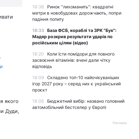
18:38
Ринок "лихоманить": квадратні
метри в новобудовах дорожчають, попри
ивати
падіння попиту
18:33
База ФСБ, кораблі та ЗРК "Бук":
Мадяр розкрив результати ударів по
російським цілям (відео)
18:20
Коли їсти помідори для повного
А
засвоєння вітамінів: вчені дали чітку
ги
відповідь
18:09
Складено топ-10 найочікуваніших
ігор 2027 року – серед них є український
проєкт
ля якого
18:06
Бюджетний вибір: названо головний
автомобільний бестселер у Європі
ми Дуди,
Реклама