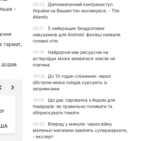
19:23
Дипломатичний контранаступ
ільше -
України на Вашингтон захлинувся, - The
Atlantic
19:21
5 найкращих бездротових
оєння
навушників для Android: фахівці назвали
головні хіти
х гармат,
19:19
Найдорожчим ресурсом на
астероїдах може виявитися зовсім не
- додав
платина
19:06
До 10 годин спізнення: через
обстріли низка поїздів курсують із
затримками
19:00
Що дає сироватка з йодом для
Без допомоги США
помідорів: як правильно поливати та
рт
Україна
обприскувати томати
протримається у війні
18:42
Вперед у минуле: через війну
США
пів року, - Le Monde
в
маленькі магазини замінять супермаркети,
- експерт