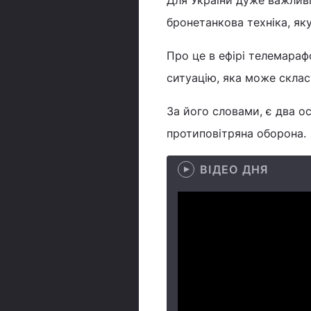
Для України дуже важлив
бронетанкова техніка, я
Про це в ефірі телемараф
ситуацію, яка може скла
За його словами, є два ос
протиповітряна оборона.
ВІДЕО ДНЯ