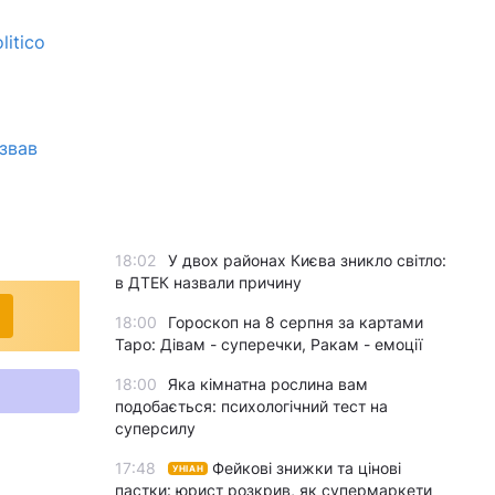
itico
звав
18:02
У двох районах Києва зникло світло:
в ДТЕК назвали причину
18:00
Гороскоп на 8 серпня за картами
Таро: Дівам - суперечки, Ракам - емоції
18:00
Яка кімнатна рослина вам
подобається: психологічний тест на
суперсилу
17:48
Фейкові знижки та цінові
УНІАН
пастки: юрист розкрив, як супермаркети