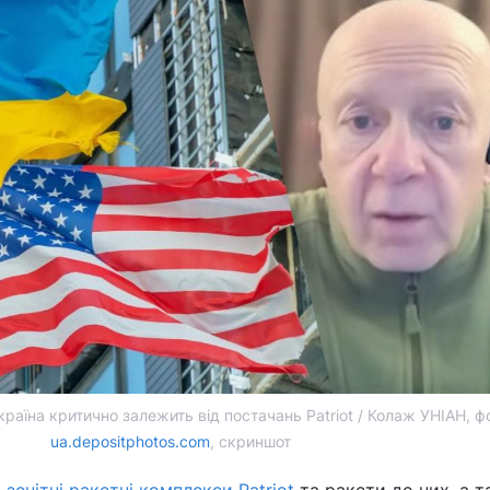
раїна критично залежить від постачань Patriot / Колаж УНІАН, фо
ua.depositphotos.com
, скриншот