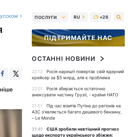
русском
RU
+26
ПОСЛУГИ
я
ПІДТРИМАЙТЕ НАС
ОСТАННІ НОВИНИ
22:12
Росія нарешті повертає свій ядерний
крейсер за $5 млрд, але є проблема
22:01
Росія збирається остаточно
дніше
анексувати частину Грузії, - країни НАТО
21:51
Під час візитів Путіна до регіонів на
АЗС з’являється багато дешевого бензину,
– Le Monde
21:41
США зробили невтішний прогноз
щодо експорту українського збіжжя: