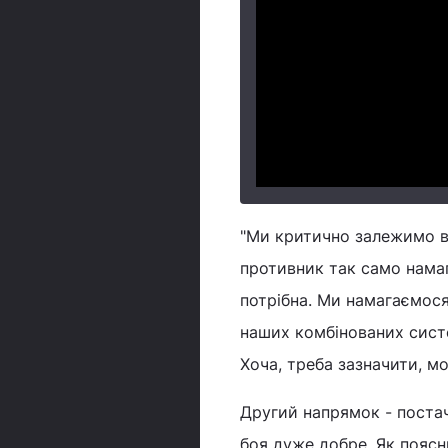
"Ми критично залежимо від
противник так само намаг
потрібна. Ми намагаємос
наших комбінованих сист
Хоча, треба зазначити, мо
Другий напрямок - постач
боя дуже добре. Як поясн