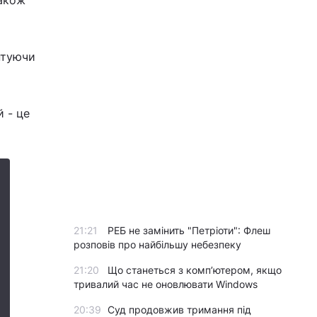
також
нтуючи
й - це
21:21
РЕБ не замінить "Петріоти": Флеш
розповів про найбільшу небезпеку
21:20
Що станеться з комп’ютером, якщо
тривалий час не оновлювати Windows
20:39
Суд продовжив тримання під