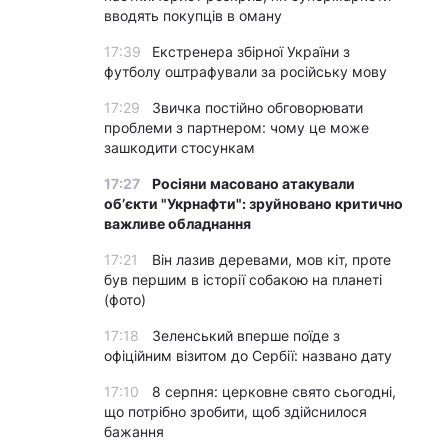
вводять покупців в оману
17:39
Екстренера збірної України з
футболу оштрафували за російську мову
17:29
Звичка постійно обговорювати
проблеми з партнером: чому це може
зашкодити стосункам
17:27
Росіяни масовано атакували
обʼєкти "Укрнафти": зруйновано критично
важливе обладнання
17:21
Він лазив деревами, мов кіт, проте
був першим в історії собакою на планеті
(фото)
17:18
Зеленський вперше поїде з
офіційним візитом до Сербії: названо дату
17:10
8 серпня: церковне свято сьогодні,
що потрібно зробити, щоб здійснилося
бажання