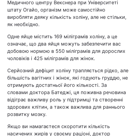
Медичного центру Векснера при Університеті
штату Огайо, організм може самостійно
виробляти деяку кількість холіну, але не стільки,
як необхідно.
Одне яйце містить 169 міліграмів холіну, а це
означає, що два яйця можуть забезпечити вас
добовою нормою в 550 міліграмів для дорослих
чоловіків і 425 міліграмів для жінок.
Серйозний дефіцит холіну трапляється рідко, але
більшість вагітних і жінок, які годують груддю, не
отримують достатньої його кількості. За
словами доктора Батеджі, ця поживна речовина
відіграє важливу роль у підтримці та створенні
здорових клітин, а також важлива для раннього
розвитку мозку.
Якщо ви намагаєтеся скоротити кількість
насичених жирів у своєму раціоні, доктор