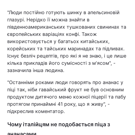
"Люди постійно готують шинку в апельсиновій
глазурі. Нерідко її можна знайти в
південноамериканських тушкованих свининах та
європейських варіаціях конфі. Також
використовується у багатьох китайських,
корейських та тайських маринадах та підливах.
Існує безліч рецептів, про які я не знаю, і це лише
кілька прикладів його сумісності з м'ясом", -
зазначила інша людина.
"Останніми роками люди говорять про ананас у
піці так, ніби гавайський фрукт не був основним
продуктом дитячого меню кожної піцерії та пабу
протягом принаймні 41 року, що я живу", -
підкреслив коментатор.
Чому італійцям не подобається піца з
ананасами