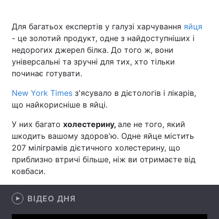
Для багатьох експертів у галузі харчування
яйця
- це золотий продукт, одне з найдоступніших і
Головна
Війна
недорогих джерел білка. До того ж, вони
універсальні та зручні для тих, хто тільки
Україна
Політика
починає готувати.
Економіка
Світ
New York Times
з'ясувало в дієтологів і лікарів,
що найкорисніше в яйці.
Спорт
Наука
У них багато
холестерину,
але не того, який
Техно і зв'язок
Лайт
шкодить вашому здоров'ю. Одне яйце містить
207 міліграмів дієтичного холестерину, що
Зброя
Інциденти
приблизно втричі більше, ніж ви отримаєте від
ковбаси.
Здоров'я
Туризм
Цікавинки
Погода
ВІДЕО ДНЯ
Екологія
Регіони