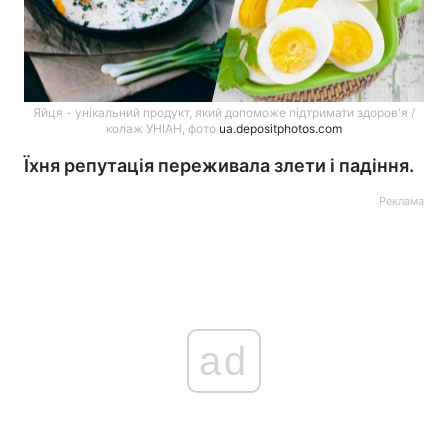
Яйця - унікальний продукт, який допоможе підтримати здоров'я /
колаж УНІАН, фото
ua.depositphotos.com
Їхня репутація переживала злети і падіння.
Реклама
ad