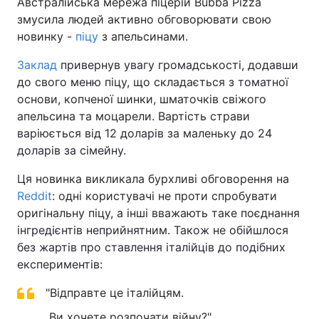
Австралійська мережа піцерій Bubba Pizza
змусила людей активно обговорювати свою
новинку -
піцу
з апельсинами.
Заклад
привернув увагу громадськості, додавши
до свого меню піцу, що складається з томатної
основи, копченої шинки, шматочків свіжого
апельсина та моцарели. Вартість страви
варіюється від 12 доларів за маленьку до 24
доларів за сімейну.
Ця новинка викликала бурхливі обговорення на
Reddit
: одні користувачі не проти спробувати
оригінальну піцу, а інші вважають таке поєднання
інгредієнтів неприйнятним. Також не обійшлося
без жартів про ставлення італійців до подібних
експериментів:
"Відправте це італійцям.
Ви хочете розпочати війну?"