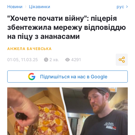
›
Новини
Цікавинки
рус
"Хочете почати війну": піцерія
збентежила мережу відповіддю
на піцу з ананасами
АНЖЕЛА БАЧЕВСЬКА
01:05, 11.03.25
2 хв.
4291
Підпишіться на нас в Google