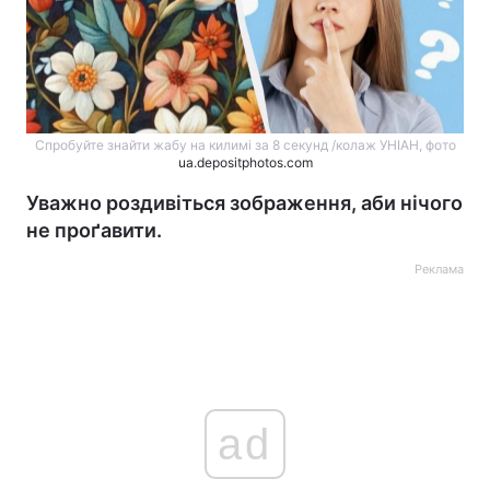
Спробуйте знайти жабу на килимі за 8 секунд /колаж УНІАН, фото
ua.depositphotos.com
Уважно роздивіться зображення, аби нічого
не проґавити.
Реклама
ad