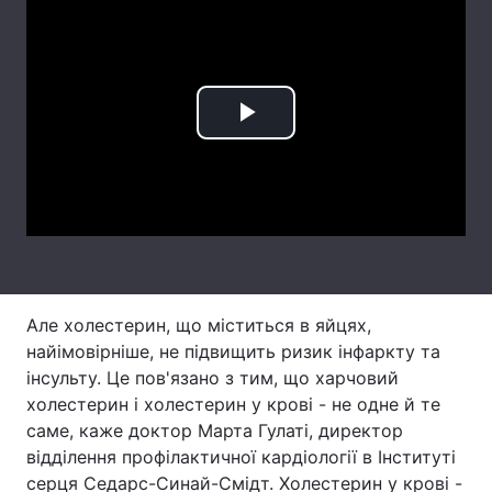
Лонгріди
Відео з Youtube
Статті
Play
Інтерв'ю
Думки
Video
Архів
Вакансії
Контакти
Послуги
Але холестерин, що міститься в яйцях,
найімовірніше, не підвищить ризик інфаркту та
інсульту. Це пов'язано з тим, що харчовий
холестерин і холестерин у крові - не одне й те
саме, каже доктор Марта Гулаті, директор
відділення профілактичної кардіології в Інституті
серця Седарс-Синай-Смідт. Холестерин у крові -