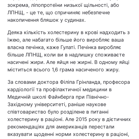
зокрема, ліпопротеїни низької щільності, або
Тема оформлення
ЛПНЩ, - це те, що спричиняє небезпечне
накопичення бляшок у судинах.
Деяка кількість холестерину в крові надходить з
їжею, але набагато більше його виробляє ваша
власна печінка, каже Гулаті. Печінка виробляє
більше ЛПНЩ, коли ви в надлишку споживаєте
насичені жири. Але яйця не жирні. В одному яйці
міститься всього 1,6 грама насиченого жиру.
За словами доктора Філіпа Грінланда, професора
кардіології та профілактичної медицини в
Медичній школі Файнберга при Північно-
Західному університеті, раніше наукове
співтовариство було розділене в питанні
холестерину в раціоні. Але 2015 року в дієтичних
рекомендаціях для американців перестали
вказувати щоденні норми холестерину в раціоні,