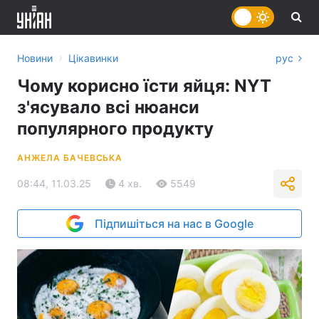
›
Новини
Цікавинки
рус
Чому корисно їсти яйця: NYT
з'ясувало всі нюанси
популярного продукту
АНЖЕЛА БАЧЕВСЬКА
08:44, 11.03.25
4 хв.
5549
Підпишіться на нас в Google