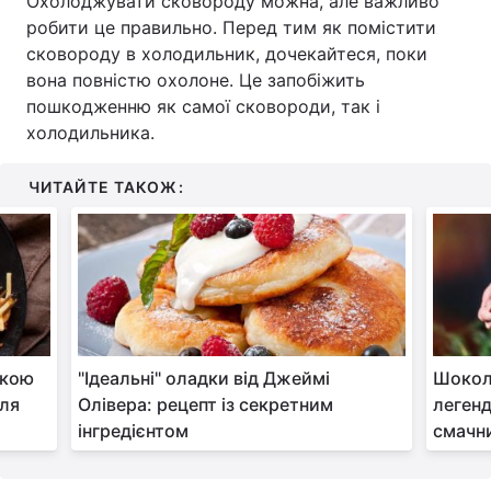
Охолоджувати сковороду можна, але важливо
робити це правильно. Перед тим як помістити
сковороду в холодильник, дочекайтеся, поки
вона повністю охолоне. Це запобіжить
пошкодженню як самої сковороди, так і
холодильника.
ЧИТАЙТЕ ТАКОЖ:
ркою
"Ідеальні" оладки від Джеймі
Шокол
для
Олівера: рецепт із секретним
легенд
інгредієнтом
смачн