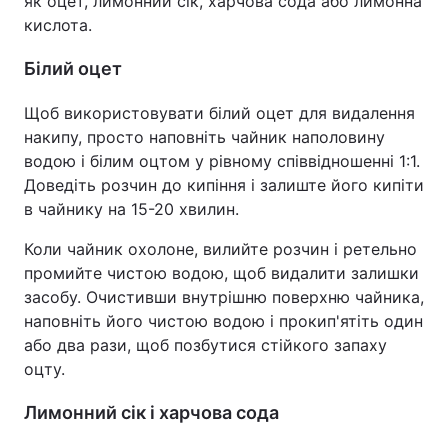
як оцет, лимонний сік, харчова сода або лимонна
кислота.
Білий оцет
Щоб використовувати білий оцет для видалення
накипу, просто наповніть чайник наполовину
водою і білим оцтом у рівному співвідношенні 1:1.
Доведіть розчин до кипіння і залиште його кипіти
в чайнику на 15-20 хвилин.
Коли чайник охолоне, вилийте розчин і ретельно
промийте чистою водою, щоб видалити залишки
засобу. Очистивши внутрішню поверхню чайника,
наповніть його чистою водою і прокип'ятіть один
або два рази, щоб позбутися стійкого запаху
оцту.
Лимонний сік і харчова сода