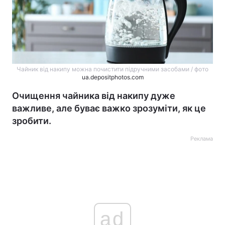
Чайник від накипу можна почистити підручними засобами / фото
ua.depositphotos.com
Очищення чайника від накипу дуже
важливе, але буває важко зрозуміти, як це
зробити.
Реклама
ad