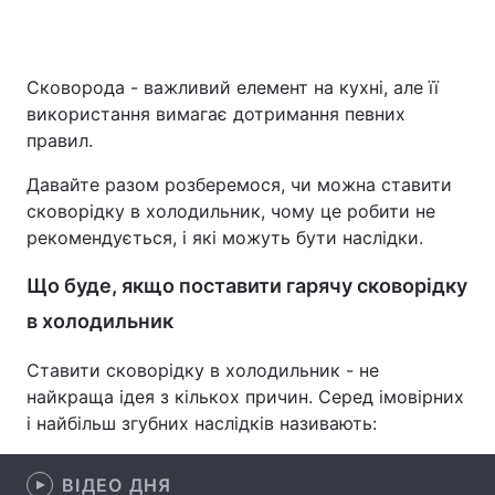
Сковорода - важливий елемент на кухні, але її
Головна
Війна
використання вимагає дотримання певних
правил.
Україна
Політика
Давайте разом розберемося, чи можна ставити
Економіка
Світ
сковорідку в холодильник, чому це робити не
рекомендується, і які можуть бути наслідки.
Спорт
Наука
Що буде, якщо поставити гарячу сковорідку
Техно і зв'язок
Лайт
в холодильник
Зброя
Інциденти
Ставити сковорідку в холодильник - не
Здоров'я
Туризм
найкраща ідея з кількох причин. Серед імовірних
і найбільш згубних наслідків називають:
Цікавинки
Погода
Екологія
ВІДЕО ДНЯ
Регіони