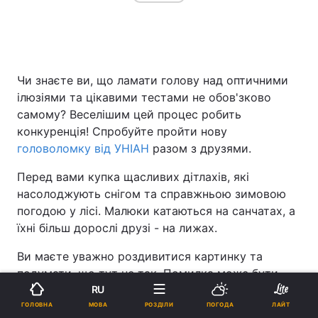
Чи знаєте ви, що ламати голову над оптичними
ілюзіями та цікавими тестами не обов'зково
самому? Веселішим цей процес робить
конкуренція! Спробуйте пройти нову
головоломку від УНІАН
разом з друзями.
Перед вами купка щасливих дітлахів, які
насолоджують снігом та справжньою зимовою
погодою у лісі. Малюки катаються на санчатах, а
їхні більш дорослі друзі - на лижах.
Ви маєте уважно роздивитися картинку та
подумати, що тут не так. Помилка може бути
захована будь-де - від самого лісу до одягу
RU
малюків.
МОВА
ГОЛОВНА
РОЗДІЛИ
ПОГОДА
ЛАЙТ