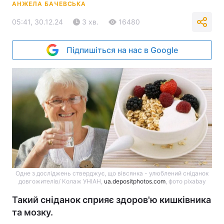
АНЖЕЛА БАЧЕВСЬКА
05:41, 30.12.24
3 хв.
16480
Підпишіться на нас в Google
Одне з досліджень стверджує, що вівсянка - улюблений сніданок
довгожителів/ Колаж УНІАН,
ua.depositphotos.com
, фото pixabay
Такий сніданок сприяє здоров'ю кишківника
та мозку.