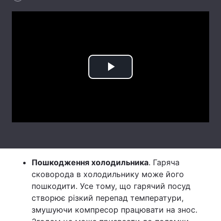
Лонгріди
Відео з Youtube
Статті
Інтерв'ю
Думки
Play
Архів
Вакансії
Video
Контакти
Послуги
Пошкодження холодильника
. Гаряча
сковорода в холодильнику може його
пошкодити. Усе тому, що гарячий посуд
створює різкий перепад температури,
змушуючи компресор працювати на знос.