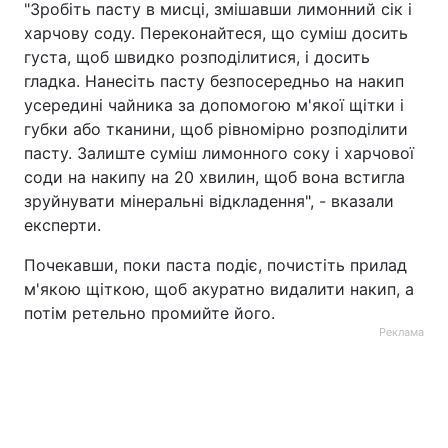
"Зробіть пасту в мисці, змішавши лимонний сік і
харчову соду. Переконайтеся, що суміш досить
густа, щоб швидко розподілитися, і досить
гладка. Нанесіть пасту безпосередньо на накип
усередині чайника за допомогою м'якої щітки і
губки або тканини, щоб рівномірно розподілити
пасту. Залиште суміш лимонного соку і харчової
соди на накипу на 20 хвилин, щоб вона встигла
зруйнувати мінеральні відкладення", - вказали
експерти.
Почекавши, поки паста подіє, почистіть прилад
м'якою щіткою, щоб акуратно видалити накип, а
потім ретельно промийте його.
Реклама