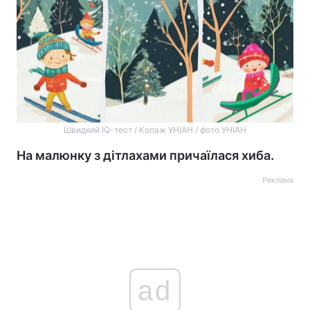
Швидкий IQ-тест / Колаж УНІАН / фото УНІАН
На малюнку з дітлахами причаїлася хиба.
Реклама
ad