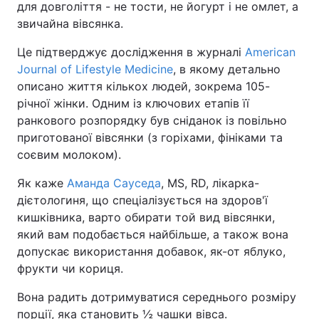
для довголіття - не тости, не йогурт і не омлет, а
звичайна вівсянка.
Це підтверджує дослідження в журналі
American
Journal of Lifestyle Medicine
, в якому детально
описано життя кількох людей, зокрема 105-
річної жінки. Одним із ключових етапів її
ранкового розпорядку був сніданок із повільно
приготованої вівсянки (з горіхами, фініками та
соєвим молоком).
Як каже
Аманда Сауседа
, MS, RD, лікарка-
дієтологиня, що спеціалізується на здоров'ї
кишківника, варто обирати той вид вівсянки,
який вам подобається найбільше, а також вона
допускає використання добавок, як-от яблуко,
фрукти чи кориця.
Вона радить дотримуватися середнього розміру
порції, яка становить ½ чашки вівса.