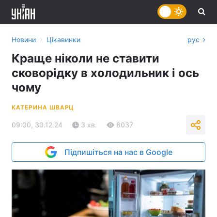
›
Новини
Цікавинки
рус
Краще ніколи не ставити
сковорідку в холодильник і ось
чому
КАТЕРИНА ШВАРЦ
09:00, 30.12.24
3 хв.
8037
Підпишіться на нас в Google