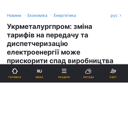
›
›
Новини
Економіка
Енергетика
рус
Укрметалургпром: зміна
тарифів на передачу та
диспетчеризацію
електроенергії може
прискорити спад виробництва
RU
ІВАН БОЙКО
МОВА
ГОЛОВНА
РОЗДІЛИ
ПОГОДА
ЛАЙТ
15:11, 17.06.26
2 хв.
8468
Підпишіться на нас в Google