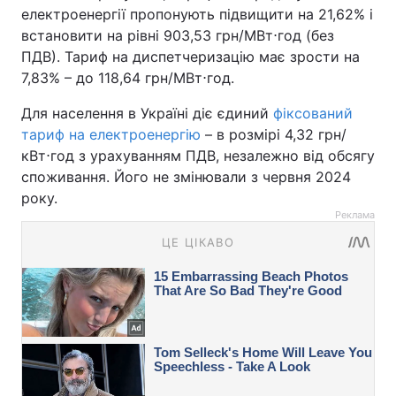
електроенергії пропонують підвищити на 21,62% і
встановити на рівні 903,53 грн/МВт⋅год (без
ПДВ). Тариф на диспетчеризацію має зрости на
7,83% – до 118,64 грн/МВт⋅год.
Для населення в Україні діє єдиний
фіксований
тариф на електроенергію
– в розмірі 4,32 грн/
кВт⋅год з урахуванням ПДВ, незалежно від обсягу
споживання. Його не змінювали з червня 2024
року.
Реклама