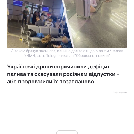
Літакам бракує пального, вони не долітають до Москви / колаж
УНІАН, фото Telegram-канал "Обережно, новини"
Українські дрони спричинили дефіцит
палива та скасували росіянам відпустки –
або продовжили їх позапланово.
Реклама