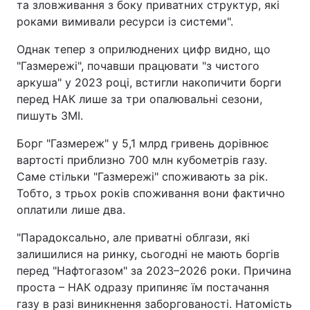
та зловживання з боку приватних структур, які
роками вимивали ресурси із системи".
Тема оформлення
Однак тепер з оприлюднених цифр видно, що
"Газмережі", почавши працювати "з чистого
аркуша" у 2023 році, встигли накопичити борги
перед НАК лише за три опалювальні сезони,
пишуть ЗМІ.
Борг "Газмереж" у 5,1 млрд гривень дорівнює
вартості приблизно 700 млн кубометрів газу.
Саме стільки "Газмережі" споживають за рік.
Тобто, з трьох років споживання вони фактично
оплатили лише два.
"Парадоксально, але приватні облгази, які
залишилися на ринку, сьогодні не мають боргів
перед "Нафтогазом" за 2023–2026 роки. Причина
проста – НАК одразу припиняє їм постачання
газу в разі виникнення заборгованості. Натомість