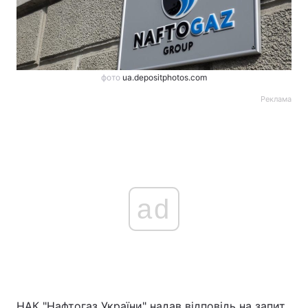
фото
ua.depositphotos.com
Реклама
ad
НАК "Нафтогаз України" надав відповідь на запит