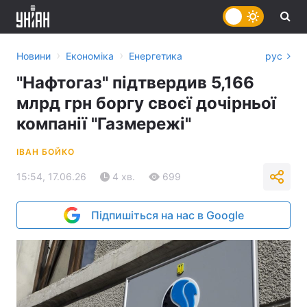
›
›
Новини
Економіка
Енергетика
рус
"Нафтогаз" підтвердив 5,166
млрд грн боргу своєї дочірньої
компанії "Газмережі"
ІВАН БОЙКО
15:54, 17.06.26
4 хв.
699
Підпишіться на нас в Google