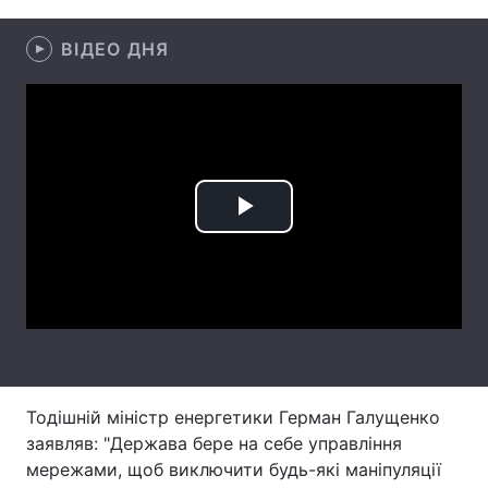
Лонгріди
ВІДЕО ДНЯ
Відео з Youtube
Статті
Інтерв'ю
Думки
Архів
Вакансії
Play
Контакти
Video
Послуги
Тодішній міністр енергетики Герман Галущенко
заявляв: "Держава бере на себе управління
мережами, щоб виключити будь-які маніпуляції