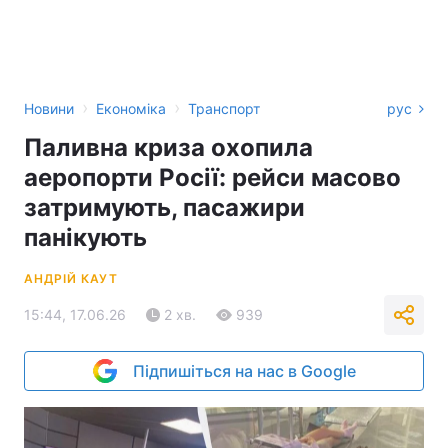
›
›
Новини
Економіка
Транспорт
рус
Паливна криза охопила
аеропорти Росії: рейси масово
затримують, пасажири
панікують
АНДРІЙ КАУТ
15:44, 17.06.26
2 хв.
939
Підпишіться на нас в Google