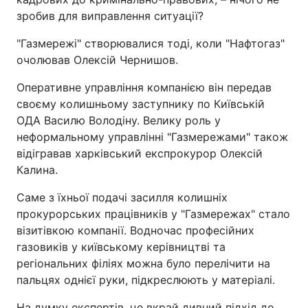
зробив для виправлення ситуації?
"Газмережі" створювалися тоді, коли "Нафтогаз"
очолював Олексій Чернишов.
Оперативне управління компанією він передав
своєму колишньому заступнику по Київській
ОДА Василю Володіну. Велику роль у
неформальному управлінні "Газмережами" також
відігравав харківський експрокурор Олексій
Калина.
Саме з їхньої подачі засилля колишніх
прокурорських працівників у "Газмережах" стало
візитівкою компанії. Водночас професійних
газовиків у київському керівництві та
регіональних філіях можна було перелічити на
пальцях однієї руки, підкреслюють у матеріалі.
На думку експертів, це вкрай дивний підхід до