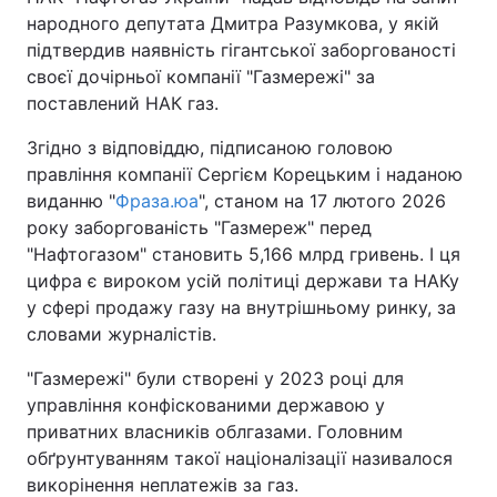
народного депутата Дмитра Разумкова, у якій
підтвердив наявність гігантської заборгованості
своєї дочірньої компанії "Газмережі" за
Головна
Війна
поставлений НАК газ.
Україна
Політика
Згідно з відповіддю, підписаною головою
правління компанії Сергієм Корецьким і наданою
Економіка
Світ
виданню "
Фраза.юа
", станом на 17 лютого 2026
року заборгованість "Газмереж" перед
Спорт
Наука
"Нафтогазом" становить 5,166 млрд гривень. І ця
цифра є вироком усій політиці держави та НАКу
Техно і зв'язок
Лайт
у сфері продажу газу на внутрішньому ринку, за
словами журналістів.
Зброя
Інциденти
"Газмережі" були створені у 2023 році для
Здоров'я
Туризм
управління конфіскованими державою у
приватних власників облгазами. Головним
Цікавинки
Погода
обґрунтуванням такої націоналізації називалося
викорінення неплатежів за газ.
Екологія
Регіони