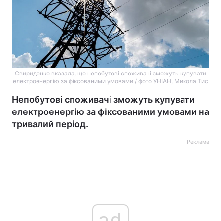
Свириденко вказала, що непобутові споживачі зможуть купувати
електроенергію за фіксованими умовами / фото УНІАН, Микола Тис
Непобутові споживачі зможуть купувати
електроенергію за фіксованими умовами на
тривалий період.
Реклама
ad