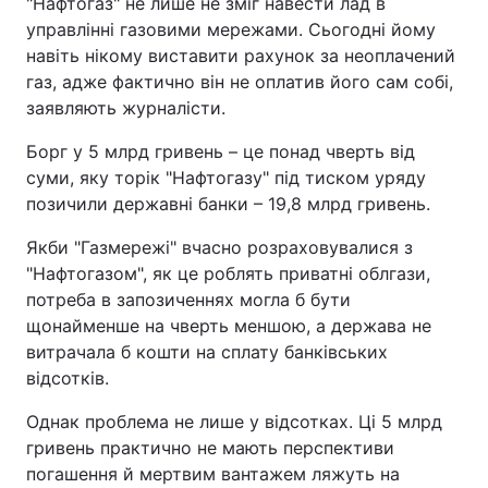
"Нафтогаз" не лише не зміг навести лад в
управлінні газовими мережами. Сьогодні йому
навіть нікому виставити рахунок за неоплачений
газ, адже фактично він не оплатив його сам собі,
заявляють журналісти.
Борг у 5 млрд гривень – це понад чверть від
суми, яку торік "Нафтогазу" під тиском уряду
позичили державні банки – 19,8 млрд гривень.
Якби "Газмережі" вчасно розраховувалися з
"Нафтогазом", як це роблять приватні облгази,
потреба в запозиченнях могла б бути
щонайменше на чверть меншою, а держава не
витрачала б кошти на сплату банківських
відсотків.
Однак проблема не лише у відсотках. Ці 5 млрд
гривень практично не мають перспективи
погашення й мертвим вантажем ляжуть на