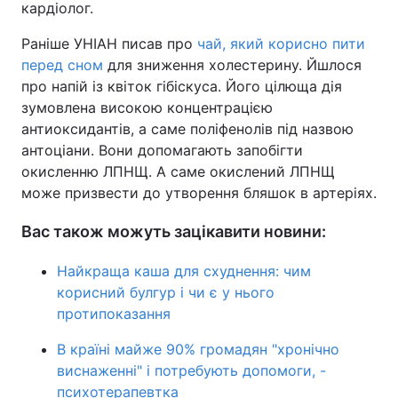
кардіолог.
Раніше УНІАН писав про
чай, який корисно пити
перед сном
для зниження холестерину. Йшлося
про напій із квіток гібіскуса. Його цілюща дія
зумовлена високою концентрацією
антиоксидантів, а саме поліфенолів під назвою
антоціани. Вони допомагають запобігти
окисленню ЛПНЩ. А саме окислений ЛПНЩ
може призвести до утворення бляшок в артеріях.
Вас також можуть зацікавити новини:
Найкраща каша для схуднення: чим
корисний булгур і чи є у нього
протипоказання
В країні майже 90% громадян "хронічно
виснаженні" і потребують допомоги, -
психотерапевтка