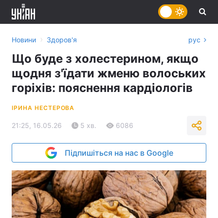
›
Новини
Здоров'я
рус
Що буде з холестерином, якщо
щодня з'їдати жменю волоських
горіхів: пояснення кардіологів
ІРИНА НЕСТЕРОВА
21:25, 16.05.26
5 хв.
6086
Підпишіться на нас в Google