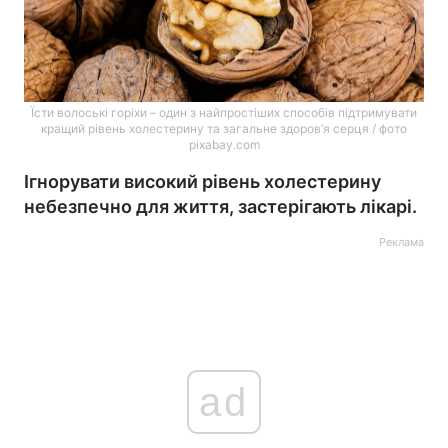
Їсти волоські горіхи – один з найпростіших способів підтримувати
кращий рівень холестерину та загальне здоров’я серця / фото
pixabay.com
Ігнорувати високий рівень холестерину
небезпечно для життя, застерігають лікарі.
Реклама
ad