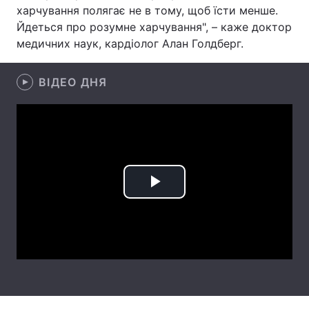
харчування полягає не в тому, щоб їсти менше.
Лонгріди
Йдеться про розумне харчування", – каже доктор
медичних наук, кардіолог Алан Голдберг.
Відео з Youtube
Статті
ВІДЕО ДНЯ
Інтерв'ю
Думки
Архів
Вакансії
Контакти
Послуги
Play
Video