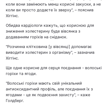
коли вони замінюють менш корисні закуски, а не
коли ви просто додаєте їх зверху", – пояснив
Хіггінс.
Обидва кардіологи кажуть, що корисною для
зниження холестерину буде вівсянка з
додаванням горіхів на сніданок.
"Розчинна клітковина [у вівсянці] допомагає
виводити холестерин з організму", – зазначив
Хіггінс.
Ще одне корисне для серця поєднання - волоські
горіхи та ягоди.
"Волоські горіхи мають свій унікальний
антиоксидантний профіль, але поєднання їх з
ягодами - це як подвоєння захисту", – каже
Голдберг.