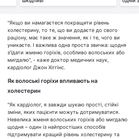
шкідливі
одній 
"Якщо ви намагаєтеся покращити рівень
холестерину, то те, що ви додаєте до свого
раціону, має таке ж значення, як і те, чого ви
уникаєте. І важлива одна проста звичка: щодня
з’їдати жменю горіхів, особливо волоських або
мигдалю", - каже доктор медичних наук,
кардіолог Джон Хіггінс.
Як волоські горіхи впливають на
холестерин
"Як кардіолог, я завжди шукаю прості, стійкі
зміни, яких пацієнти можуть дотримуватися.
Невелика жменя волоських горіхів або мигдалю
щодня – один із найпростіших способів
підтримувати кращий рівень холестерину та