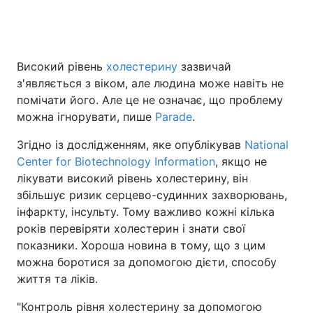
Головна
Війна
Високий рівень
холестерину
зазвичай
з'являється з віком, але людина може навіть не
Україна
Політика
помічати його. Але це не означає, що проблему
можна ігнорувати, пише
Parade
.
Економіка
Світ
Згідно із дослідженням, яке опублікував
National
Спорт
Наука
Center for Biotechnology Information
, якщо не
лікувати високий рівень холестерину, він
Техно і зв'язок
Лайт
збільшує ризик серцево-судинних захворювань,
інфаркту, інсульту. Тому важливо кожні кілька
Зброя
Інциденти
років перевіряти холестерин і знати свої
показники. Хороша новина в тому, що з цим
Здоров'я
Туризм
можна боротися за допомогою дієти, способу
Цікавинки
Погода
життя та ліків.
"Контроль рівня холестерину за допомогою
Екологія
Регіони