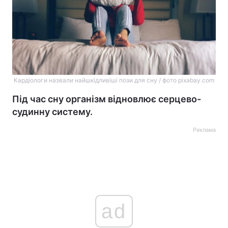
Кардіологи назвали найшкідливіші пози для сну / фото pixabay.com
Під час сну організм відновлює серцево-
судинну систему.
Реклама
ad