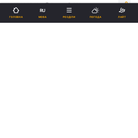
14:07, 16.05.26
3 хв.
559
RU
МОВА
ГОЛОВНА
РОЗДІЛИ
ПОГОДА
ЛАЙТ
Підпишіться на нас в Google
Ебола вбила десятки людей в Конго / Фото: REUTERS
ВООЗ попереджає про небезпечний спалах
рідкісного штаму Еболи в Конго: десятки
загиблих і ризик неконтрольованого
поширення у важкодоступному регіоні.