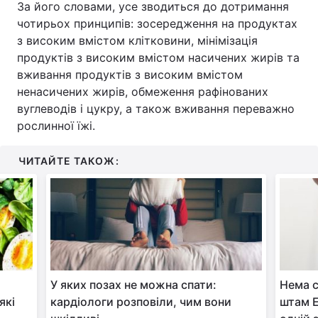
За його словами, усе зводиться до дотримання
чотирьох принципів: зосередження на продуктах
Тема оформлення
з високим вмістом клітковини, мінімізація
продуктів з високим вмістом насичених жирів та
вживання продуктів з високим вмістом
ненасичених жирів, обмеження рафінованих
вуглеводів і цукру, а також вживання переважно
рослинної їжі.
ЧИТАЙТЕ ТАКОЖ:
У яких позах не можна спати:
Нема с
які
кардіологи розповіли, чим вони
штам Е