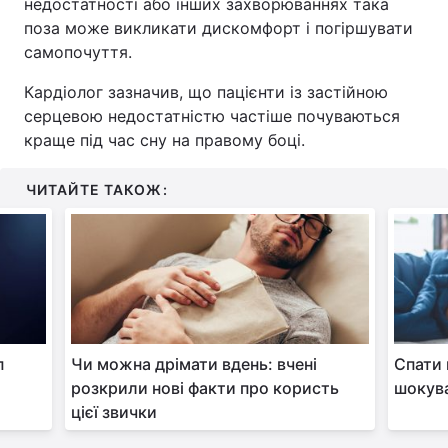
недостатності або інших захворюваннях така
поза може викликати дискомфорт і погіршувати
самопочуття.
Кардіолог зазначив, що пацієнти із застійною
серцевою недостатністю частіше почуваються
краще під час сну на правому боці.
ЧИТАЙТЕ ТАКОЖ:
п
Чи можна дрімати вдень: вчені
Спати 
розкрили нові факти про користь
шокув
цієї звички