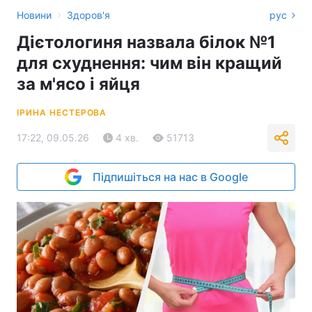
›
Новини
Здоров'я
рус
Дієтологиня назвала білок №1
для схуднення: чим він кращий
за м'ясо і яйця
ІРИНА НЕСТЕРОВА
17:22, 09.05.26
4 хв.
51713
Підпишіться на нас в Google