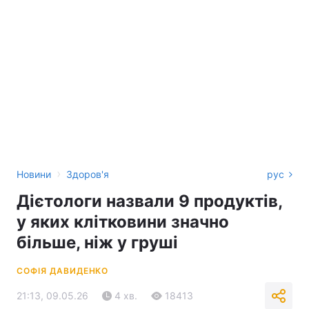
›
Новини
Здоров'я
рус
Дієтологи назвали 9 продуктів,
у яких клітковини значно
більше, ніж у груші
СОФІЯ ДАВИДЕНКО
21:13, 09.05.26
4 хв.
18413