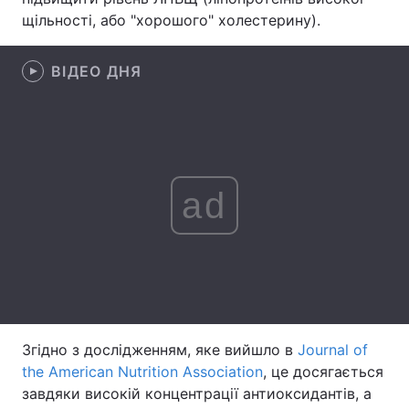
щільності, або "хорошого" холестерину).
Лонгріди
ВІДЕО ДНЯ
Відео з Youtube
Статті
Інтерв'ю
Думки
Архів
Вакансії
ad
Контакти
Послуги
Згідно з дослідженням, яке вийшло в
Journal of
the American Nutrition Association
, це досягається
завдяки високій концентрації антиоксидантів, а