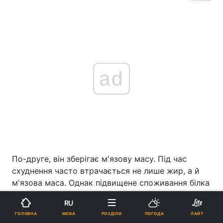
ad
По-друге, він зберігає м'язову масу. Під час
схуднення часто втрачається не лише жир, а й
м'язова маса. Однак підвищене споживання білка
може допомогти мінімізувати втрату м'язів, каже
RU
авторка. Крім того, більша м'язова маса означає
МОВА
ГОЛОВНА
РОЗДІЛИ
ПОГОДА
ЛАЙТ
більші витрати енергії навіть у стані спокою, що