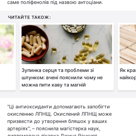
саме поліфенолів під назвою антоціани.
Тема оформлення
ЧИТАЙТЕ ТАКОЖ:
Зупинка серця та проблеми зі
Як кра
шлунком: вчені пояснили чому не
найкор
можна пити каву та магній
"Ці антиоксиданти допомагають запобігти
окисленню ЛПНЩ. Окислений ЛПНЩ може
призвести до утворення бляшок у ваших
артеріях", – пояснила магістерка наук,
дипломована лікарка Джина Ранкурт.