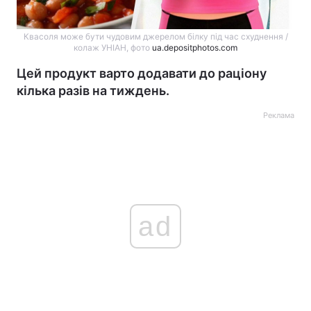
Квасоля може бути чудовим джерелом білку під час схуднення /
колаж УНІАН, фото
ua.depositphotos.com
Цей продукт варто додавати до раціону
кілька разів на тиждень.
Реклама
ad