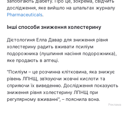
запобігають діабету. Про це, зокрема, свідчить
дослідження, яке вийшло на шпальтах журналу
Pharmaceuticals
.
Інші способи зниження холестерину
Дієтологиня Елла Давар для зниження рівня
холестерину радить вживати псиліум
подорожника (лушпиння насіння подорожника),
яке продають в аптеці.
"Псиліум – це розчинна клітковина, яка знижує
рівень ЛПНЩ, зв’язуючи жовчні кислоти та
сприяючи їх виведенню. Дослідження показують
зниження рівня холестерину ЛПНЩ при
регулярному вживанні", – пояснила вона.
Реклама