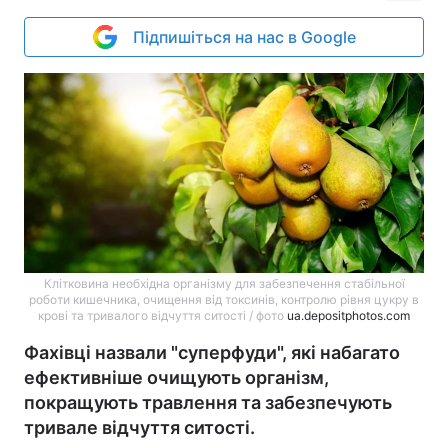
Підпишіться на нас в Google
Клітковина необхідна організму для забезпечення стабільної
роботи кишечника, очищення від токсинів, контролю рівня цукру в
крові та тривалого відчуття ситості / фото
ua.depositphotos.com
Фахівці назвали "суперфуди", які набагато
ефективніше очищують організм,
покращують травлення та забезпечують
тривале відчуття ситості.