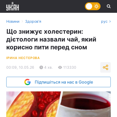
›
Новини
Здоров'я
рус
Що знижує холестерин:
дієтологи назвали чай, який
корисно пити перед сном
ІРИНА НЕСТЕРОВА
00:09, 10.05.26
4 хв.
113330
Підпишіться на нас в Google