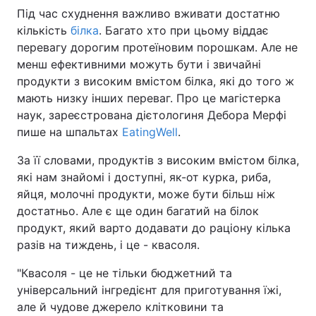
Під час схуднення важливо вживати достатню
кількість
білка
. Багато хто при цьому віддає
перевагу дорогим протеїновим порошкам. Але не
менш ефективними можуть бути і звичайні
продукти з високим вмістом білка, які до того ж
мають низку інших переваг. Про це магістерка
наук, зареєстрована дієтологиня Дебора Мерфі
пише на шпальтах
EatingWell
.
За її словами, продуктів з високим вмістом білка,
які нам знайомі і доступні, як-от курка, риба,
яйця, молочні продукти, може бути більш ніж
достатньо. Але є ще один багатий на білок
продукт, який варто додавати до раціону кілька
разів на тиждень, і це - квасоля.
"Квасоля - це не тільки бюджетний та
універсальний інгредієнт для приготування їжі,
але й чудове джерело клітковини та