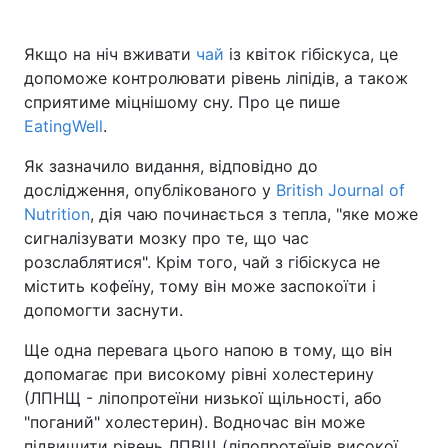
Якщо на ніч вживати
чай
із квіток гібіскуса, це
допоможе контролювати рівень ліпідів, а також
Головна
Війна
сприятиме міцнішому сну. Про це пише
EatingWell
.
Україна
Політика
Як зазначило видання, відповідно до
Економіка
Світ
дослідження, опублікованого у
British Journal of
Nutrition
, дія чаю починається з тепла, "яке може
Спорт
Наука
сигналізувати мозку про те, що час
розслаблятися". Крім того, чай з гібіскуса не
Техно і зв'язок
Лайт
містить кофеїну, тому він може заспокоїти і
Зброя
Інциденти
допомогти заснути.
Ще одна перевага цього напою в тому, що він
Здоров'я
Туризм
допомагає при високому рівні холестерину
Цікавинки
Погода
(ЛПНЩ - ліпопротеїни низької щільності, або
"поганий" холестерин). Водночас він може
Екологія
Регіони
підвищити рівень ЛПВЩ (ліпопротеїнів високої