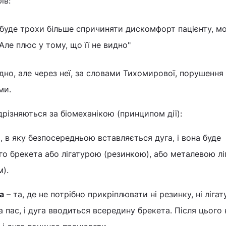
ів:
 буде трохи більше спричиняти дискомфорт пацієнту, м
ле плюс у тому, що її не видно"
но, але через неї, за словами Тихомирової, порушення
ми.
різняються за біомеханікою (принципом дії):
а, в яку безпосередньою вставляється дуга, і вона буде
го брекета або лігатурою (резинкою), або металевою л
м).
а
– та, де не потрібно прикріплювати ні резинку, ні лігату
а пас, і дуга вводиться всередину брекета. Після цього