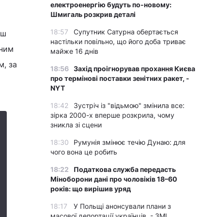
електроенергію будуть по-новому:
Шмигаль розкрив деталі
18:57
Супутник Сатурна обертається
ьш
настільки повільно, що його доба триває
 ним
майже 16 днів
м, за
18:56
Захід проігнорував прохання Києва
про термінові поставки зенітних ракет, -
NYT
18:42
Зустріч із "відьмою" змінила все:
зірка 2000-х вперше розкрила, чому
зникла зі сцени
18:30
Румунія змінює течію Дунаю: для
чого вона це робить
18:22
Податкова служба передасть
Міноборони дані про чоловіків 18–60
років: що вирішив уряд
18:17
У Польщі анонсували плани з
масової депортації українців, - ЗМІ