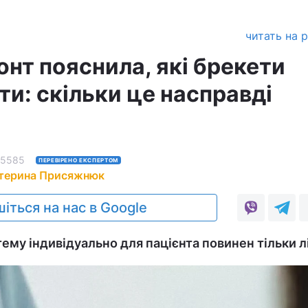
читать на 
нт пояснила, які брекети
и: скільки це насправді
5585
ПЕРЕВІРЕНО ЕКСПЕРТОМ
терина Присяжнюк
іться на нас в Google
ему індивідуально для пацієнта повинен тільки л