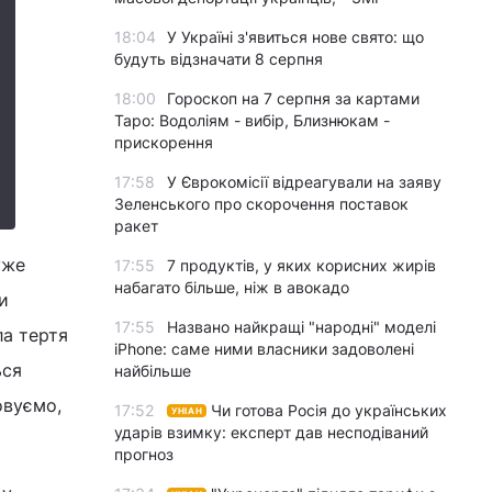
18:04
У Україні з'явиться нове свято: що
будуть відзначати 8 серпня
18:00
Гороскоп на 7 серпня за картами
Таро: Водоліям - вибір, Близнюкам -
прискорення
17:58
У Єврокомісії відреагували на заяву
Зеленського про скорочення поставок
ракет
уже
17:55
7 продуктів, у яких корисних жирів
набагато більше, ніж в авокадо
и
17:55
Названо найкращі "народні" моделі
ла тертя
iPhone: саме ними власники задоволені
ься
найбільше
овуємо,
17:52
Чи готова Росія до українських
УНІАН
ударів взимку: експерт дав несподіваний
прогноз