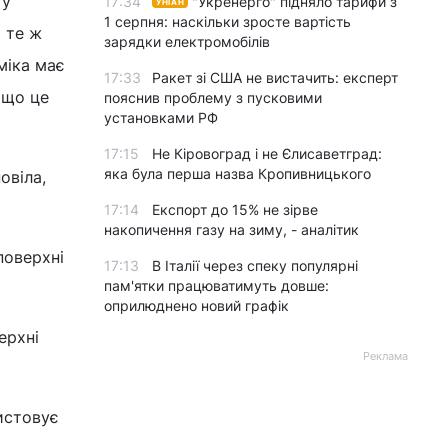
 у
17:34
"Укренерго" підняло тарифи з
УНІАН
1 серпня: наскільки зросте вартість
 те ж
зарядки електромобілів
міка має
17:33
Ракет зі США не вистачить: експерт
 що це
пояснив проблему з пусковими
установками РФ
17:15
Не Кіровоград і не Єлисаветград:
яка була перша назва Кропивницького
овіла,
17:14
Експорт до 15% не зірве
накопичення газу на зиму, - аналітик
поверхні
17:13
В Італії через спеку популярні
пам'ятки працюватимуть довше:
оприлюднено новий графік
ерхні
Реклама
истовує