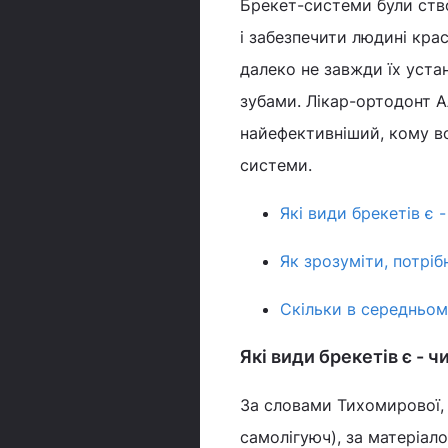
Брекет-системи були ство
і забезпечити людині крас
далеко не завжди їх уста
зубами. Лікар-ортодонт А
найефективніший, кому вон
системи.
Які види брекетів є 
Як зрозуміти, потрібн
Скільки в середньом
Які види брекетів є - 
За словами Тихомирової, 
самолігуюч), за матеріало