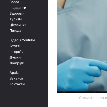
Зброя
Інциденти
Здоров'я
Туризм
Цікавинки
Погода
Відео з Youtube
Статті
Інтерв'ю
Думки
Лонгріди
Архів
Вакансії
Контакти
Ортодонт поясни