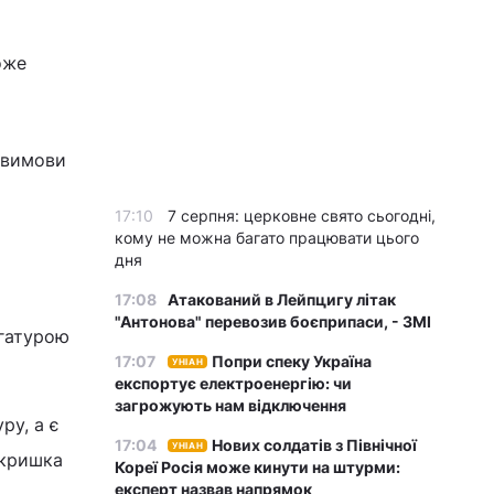
оже
 вимови
17:10
7 серпня: церковне свято сьогодні,
кому не можна багато працювати цього
дня
17:08
Атакований в Лейпцигу літак
"Антонова" перевозив боєприпаси, - ЗМІ
ігатурою
17:07
Попри спеку Україна
УНІАН
експортує електроенергію: чи
загрожують нам відключення
ру, а є
17:04
Нових солдатів з Північної
УНІАН
 кришка
Кореї Росія може кинути на штурми:
експерт назвав напрямок