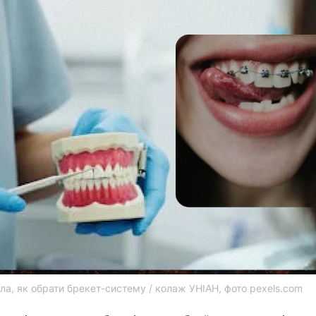
ла, як обрати брекет-систему / колаж УНІАН, фото pexels.com