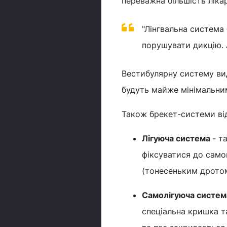
переважна більшість лікар
"Лінгвальна система
порушувати дикцію. А
Вестибулярну систему вид
будуть майже мінімальни
Також брекет-системи від
Лігуюча система
- т
фіксуватися до само
(тонесеньким дрото
Самолігуюча систем
спеціальна кришка т