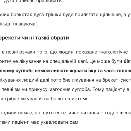
 і дуга починає працювати.
ючих брекетах дуга трішки буде прилягати щільніше, а у
ільш "плаваюча".
брекети чи ні та які обрати
є певні ознаки того, що людині показане гнатологічне
онтичне лікування на спеціальній капі. Це може бути
біл
му суглобі, неможливість жувати їжу та часті головн
ікування людині далі потрібне лікування на брекет-сист
певні зміни прикусу, загоєння суглоба. Тому пацієнту в
отрібне лікування на брекет-системі.
юдини немає, а є суто естетичне питання – тоді рішен
теми пацієнт має ухвалювати сам.