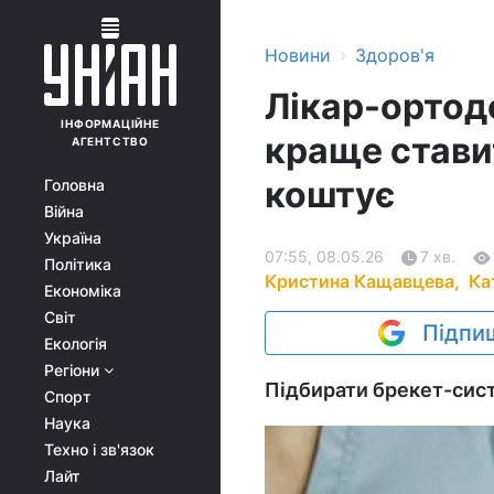
›
Новини
Здоров'я
Лікар-ортодо
ІНФОРМАЦІЙНЕ
краще ставит
АГЕНТСТВО
коштує
Головна
Війна
Україна
07:55, 08.05.26
7 хв.
Політика
Кристина Кащавцева,
Ка
Економіка
Світ
Підпиш
Екологія
Регіони
Підбирати брекет-сист
Спорт
Наука
Техно і зв'язок
Лайт