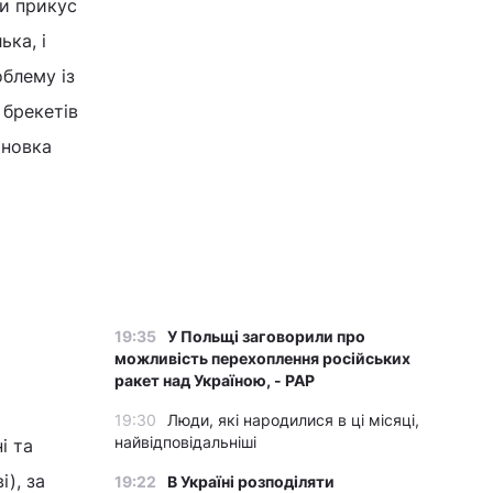
ти прикус
ька, і
облему із
 брекетів
ановка
19:35
У Польщі заговорили про
можливість перехоплення російських
ракет над Україною, - PAP
19:30
Люди, які народилися в ці місяці,
найвідповідальніші
і та
і), за
19:22
В Україні розподіляти