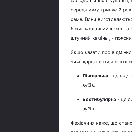
Ортодонтичне лікування, 
середньому триває 2 роки
саме. Вони виготовляються
більш молочний колір та 
штучний камінь", - поясн
Якщо казати про відмінно
чим відрізняється лінгвал
Лінгвальна
- це внут
зубів.
Вестибулярна
- це 
зубів.
Фахівчиня каже, що стано