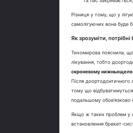
та пас закривається,
Різниця у тому, що у лігу
самолігуючих вона буде б
Як зрозуміти, потрібні 
Тихомирова пояснила, що 
лікування, тобто доортод
скроневому нижньощелепно
Після доортодонтичного л
тому що відбуватимуться 
подальшому обов’язково п
Якщо ж таких проблем у л
встановлення брекет-сис