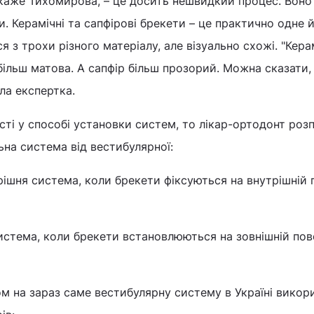
каже Тихомирова, – це досить нешвидкий процес. Воно
. Керамічні та сапфірові брекети – це практично одне й
 з трохи різного матеріалу, але візуально схожі. "Кера
більш матова. А сапфір більш прозорий. Можна сказати,
ила експертка.
сті у способі установки систем, то лікар-ортодонт розп
ьна система від вестибулярної:
рішня система, коли брекети фіксуються на внутрішній 
система, коли брекети встановлюються на зовнішній пов
м на зараз саме вестибулярну систему в Україні викор