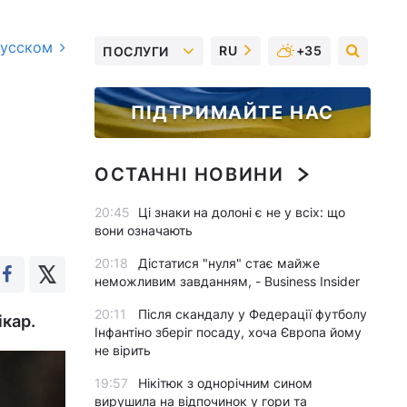
русском
RU
+35
ПОСЛУГИ
ПІДТРИМАЙТЕ НАС
ОСТАННІ НОВИНИ
20:45
Ці знаки на долоні є не у всіх: що
вони означають
20:18
Дістатися "нуля" стає майже
неможливим завданням, - Business Insider
20:11
Після скандалу у Федерації футболу
ікар.
Інфантіно зберіг посаду, хоча Європа йому
не вірить
19:57
Нікітюк з однорічним сином
вирушила на відпочинок у гори та