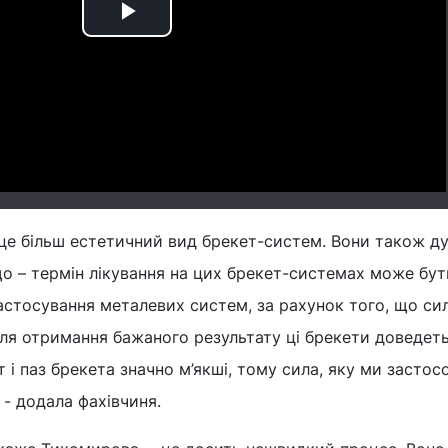
Play
Video
- це більш естетичний вид брекет-систем. Вони також д
о – термін лікування на цих брекет-системах може бут
застосування металевих систем, за рахунок того, що си
для отримання бажаного результату ці брекети доведет
 і паз брекета значно м’якші, тому сила, яку ми застос
 - додала фахівчиня.