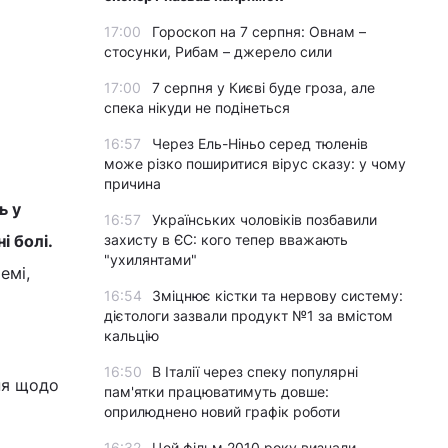
17:00
Гороскоп на 7 серпня: Овнам –
стосунки, Рибам – джерело сили
17:00
7 серпня у Києві буде гроза, але
спека нікуди не подінеться
16:57
Через Ель-Ніньо серед тюленів
може різко поширитися вірус сказу: у чому
причина
ь у
16:57
Українських чоловіків позбавили
і болі.
захисту в ЄС: кого тепер вважають
"ухилянтами"
емі,
16:54
Зміцнює кістки та нервову систему:
дієтологи зазвали продукт №1 за вмістом
кальцію
16:50
В Італії через спеку популярні
ня щодо
пам'ятки працюватимуть довше:
оприлюднено новий графік роботи
16:32
Цей фільм 2010 року визнали