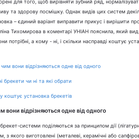
рені для того, щоб вирівняти зубний ряд, нормалізува
иву та здорову посмішку. Однак видів цих систем декіл
новка – єдиний варіант виправити прикус і вирішити пр
ліна Тихомирова в коментарі УНІАН пояснила, який вид
и потрібні, а кому - ні, і скільки насправді коштує уст
- чим вони відрізняються одне від одного
і брекети чи ні та які обрати
у коштує установка брекетів
чим вони відрізняються одне від одного
брекет-системи поділяються за принципом дії (лігатурн
м, з якого виготовлені (металеві, керамічні або сапфіров