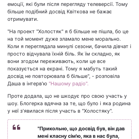
емоції, які були після перегляду телеверсії. Тому
більше подібний досвід Квіткова не бажає
отримувати.
"На проект "Холостяк" я б більше не пішла, бо це
на той момент дуже зламало мене морально.
Коли я переглядала минулі сезони, бачила дівчат і
просто відчувала їхній біль. Як їм складно, як
вони згодом переживають, коли це все
показується на екрані. Тому я мабуть такий
досвід не повторювала б більше", - розповіла
Даша в інтерв'ю
"Нашому радіо".
Проте додала, що не шкодує про свою участь у
шоу. Блогерка вдячна за те, що було і яка родина
у неї з'явилася після участь в "Холостяку".
"Прикольно, що досвід був, він дав
мені класну сім'ю, яка в нас була,