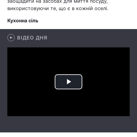
заощадити на засобах для миття посуду,
використовуючи те, що є в кожній оселі.
Лонгріди
Кухонна сіль
Відео з Youtube
Статті
ВІДЕО ДНЯ
Інтерв'ю
Думки
Архів
Вакансії
Контакти
Послуги
Play
Video