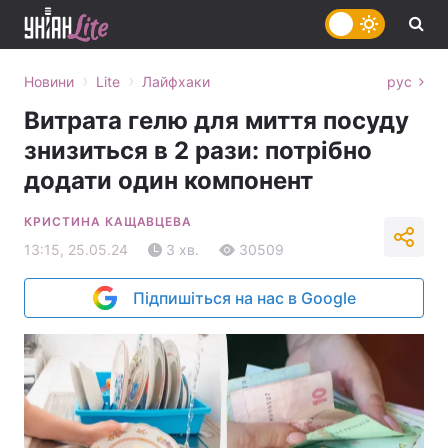
›
›
Новини
Lite
Лайфхаки
рус
Витрата гелю для миття посуду
знизиться в 2 рази: потрібно
додати один компонент
КРИСТИНА КАЩАВЦЕВА
13:15, 25.05.24
3 хв.
30509
Підпишіться на нас в Google