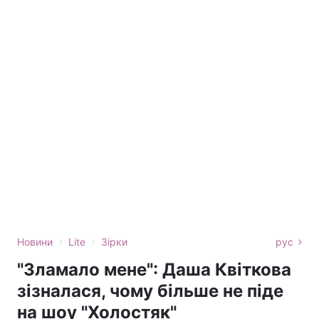
›
›
Новини
Lite
Зірки
рус
"Зламало мене": Даша Квіткова
зізналася, чому більше не піде
на шоу "Холостяк"