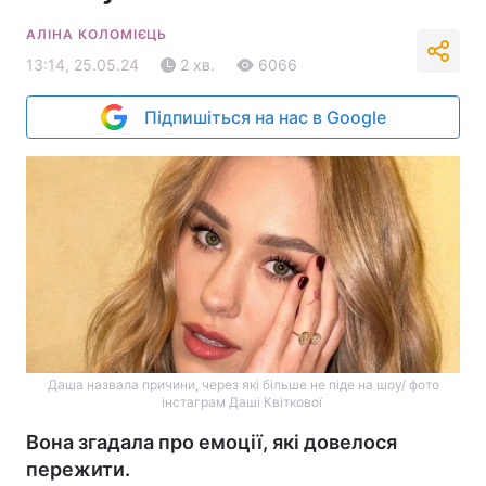
АЛІНА КОЛОМІЄЦЬ
13:14, 25.05.24
2 хв.
6066
Підпишіться на нас в Google
Даша назвала причини, через які більше не піде на шоу/ фото
інстаграм Даші Квіткової
Вона згадала про емоції, які довелося
пережити.