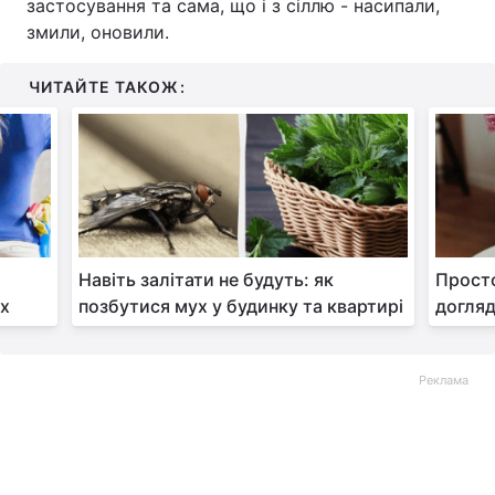
застосування та сама, що і з сіллю - насипали,
змили, оновили.
ЧИТАЙТЕ ТАКОЖ:
Навіть залітати не будуть: як
Просто
ах
позбутися мух у будинку та квартирі
догляд
Реклама