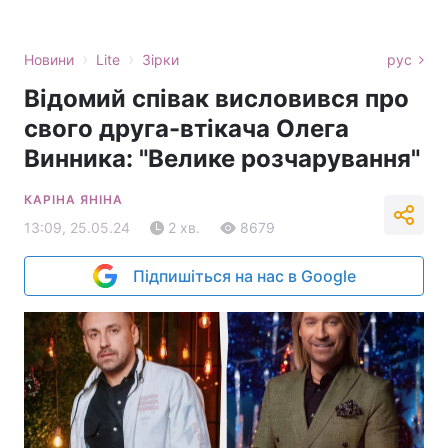
›
›
Новини
Lite
Зірки
рус
Відомий співак висловився про
свого друга-втікача Олега
Винника: "Велике розчарування"
КАРІНА ЯНІНА
13:09, 25.05.24
2 хв.
8679
Підпишіться на нас в Google