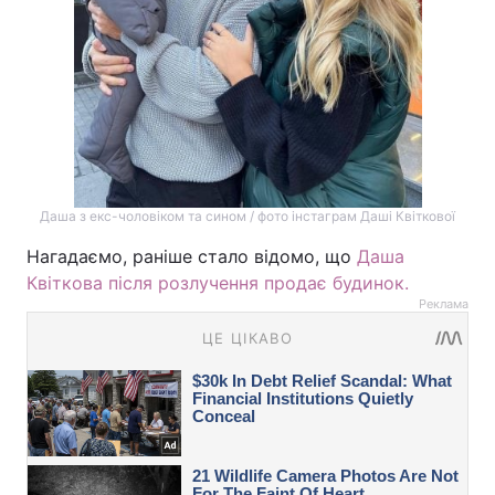
Даша з екс-чоловіком та сином / фото інстаграм Даші Квіткової
Нагадаємо, раніше стало відомо, що
Даша
Квіткова після розлучення продає будинок.
Реклама