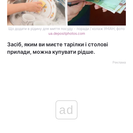
Що додати в рідину для миття посуду - поради / колаж УНІАН, фото
ua.depositphotos.com
Засіб, яким ви миєте тарілки і столові
прилади, можна купувати рідше.
Реклама
ad