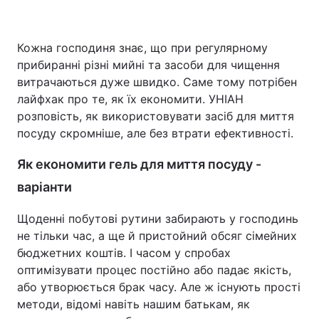
Кожна господиня знає, що при регулярному
Головна
Війна
прибиранні різні мийні та засоби для чищення
витрачаються дуже швидко. Саме тому потрібен
Україна
Політика
лайфхак про те, як їх економити. УНІАН
розповість, як використовувати засіб для миття
Економіка
Світ
посуду скромніше, але без втрати ефективності.
Спорт
Наука
Як економити гель для миття посуду -
варіанти
Техно і зв'язок
Лайт
Щоденні побутові рутини забирають у господинь
Зброя
Інциденти
не тільки час, а ще й пристойний обсяг сімейних
Здоров'я
Туризм
бюджетних коштів. І часом у спробах
оптимізувати процес постійно або падає якість,
Цікавинки
Погода
або утворюється брак часу. Але ж існують прості
методи, відомі навіть нашим батькам, як
Екологія
Регіони