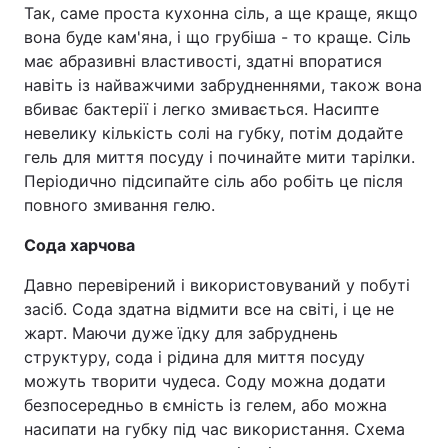
Так, саме проста кухонна сіль, а ще краще, якщо
Тема оформлення
вона буде кам'яна, і що грубіша - то краще. Сіль
має абразивні властивості, здатні впоратися
навіть із найважчими забрудненнями, також вона
вбиває бактерії і легко змивається. Насипте
невелику кількість солі на губку, потім додайте
гель для миття посуду і починайте мити тарілки.
Періодично підсипайте сіль або робіть це після
повного змивання гелю.
Сода харчова
Давно перевірений і використовуваний у побуті
засіб. Сода здатна відмити все на світі, і це не
жарт. Маючи дуже їдку для забруднень
структуру, сода і рідина для миття посуду
можуть творити чудеса. Соду можна додати
безпосередньо в ємність із гелем, або можна
насипати на губку під час використання. Схема