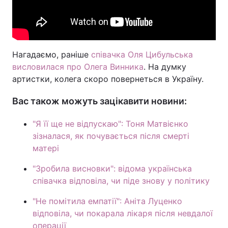
Нагадаємо, раніше
співачка Оля Цибульська
висловилася про Олега Винника
. На думку
артистки, колега скоро повернеться в Україну.
Вас також можуть зацікавити новини:
"Я її ще не відпускаю": Тоня Матвієнко
зізналася, як почувається після смерті
матері
"Зробила висновки": відома українська
співачка відповіла, чи піде знову у політику
"Не помітила емпатії": Аніта Луценко
відповіла, чи покарала лікаря після невдалої
операції