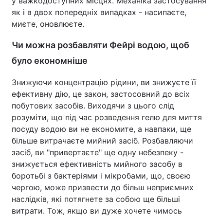
у важкодоступних місцях. Механіка застосування
як і в двох попередніх випадках - насипаєте,
миєте, оновлюєте.
Чи можна розбавляти Фейрі водою, щоб
було економніше
Знижуючи концентрацію рідини, ви знижуєте її
ефективну дію, це закон, застосовний до всіх
побутових засобів. Виходячи з цього слід
розуміти, що під час розведення гелю для миття
посуду водою ви не економите, а навпаки, ще
більше витрачаєте мийний засіб. Розбавляючи
засіб, ви "привертаєте" ще одну небезпеку -
знижується ефективність мийного засобу в
боротьбі з бактеріями і мікробами, що, своєю
чергою, може призвести до більш неприємних
наслідків, які потягнете за собою ще більші
витрати. Тож, якщо ви дуже хочете чимось