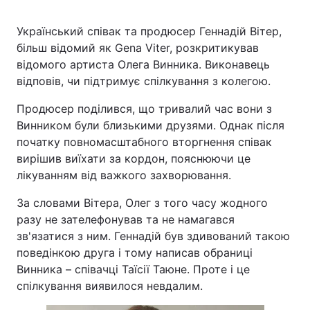
Український співак та продюсер Геннадій Вітер,
більш відомий як Gena Viter, розкритикував
відомого артиста Олега Винника. Виконавець
відповів, чи підтримує спілкування з колегою.
Продюсер поділився, що тривалий час вони з
Винником були близькими друзями. Однак після
початку повномасштабного вторгнення співак
вирішив виїхати за кордон, пояснюючи це
лікуванням від важкого захворювання.
За словами Вітера, Олег з того часу жодного
разу не зателефонував та не намагався
зв'язатися з ним. Геннадій був здивований такою
поведінкою друга і тому написав обраниці
Винника – співачці Таїсії Таюне. Проте і це
спілкування виявилося невдалим.