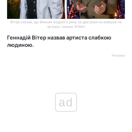
Вітер сказав, що Винник жодного разу за два роки не вийшов на
зв'язок / колаж УНІАН
Геннадій Вітер назвав артиста слабкою
людиною.
Реклама
ad