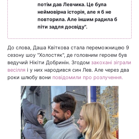
потім дав Левчика. Це була
неймовірна історія, але я б не
повторила. Але іншим радила б
піти задля досвіду".
До слова, Даша Квіткова стала переможницею 9
сезону шоу "Холостяк", де головним героем був
ведучий Нікіти Добринін. Згодом
закохані зіграли
весілля
і у них народився син Лев. Але через два
роки шлюбу вони
повідомили про розлучення.