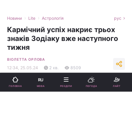
›
›
Новини
Lite
Астрологія
рус
Кармічний успіх накриє трьох
знаків Зодіаку вже наступного
тижня
ВІОЛЕТТА ОРЛОВА
12:34, 25.05.24
2 хв.
8509
RU
Підпишіться на нас в Google
МОВА
ГОЛОВНА
РОЗДІЛИ
ПОГОДА
ЛАЙТ