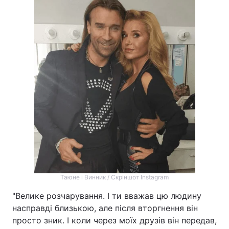
Таюне і Винник / Скріншот Instagram
"Велике розчарування. І ти вважав цю людину
насправді близькою, але після вторгнення він
просто зник. І коли через моїх друзів він передав,