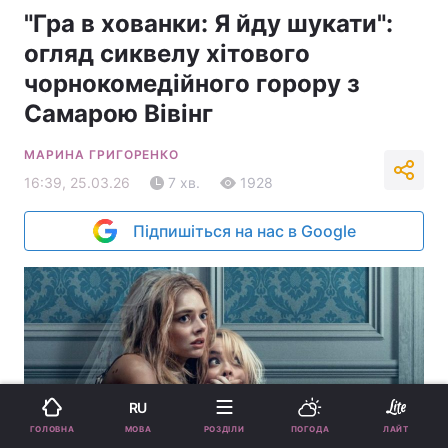
"Гра в хованки: Я йду шукати":
огляд сиквелу хітового
чорнокомедійного горору з
Самарою Вівінг
МАРИНА ГРИГОРЕНКО
16:39, 25.03.26
7 хв.
1928
Підпишіться на нас в Google
RU
МОВА
ГОЛОВНА
РОЗДІЛИ
ПОГОДА
ЛАЙТ