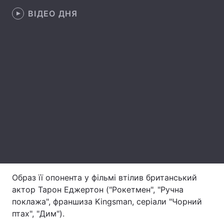
ВІДЕО ДНЯ
Лонгріди
Відео з Youtube
Статті
Інтерв'ю
Думки
Архів
Вакансії
Контакти
Послуги
Образ її опонента у фільмі втілив британський
актор Тарон Еджертон ("Рокетмен", "Ручна
поклажа", франшиза Kingsman, серіали "Чорний
птах", "Дим").