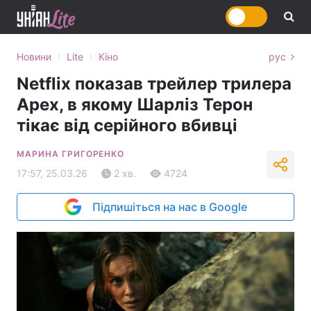
›
›
Новини
Lite
Кіно
рус
Netflix показав трейлер трилера
Apex, в якому Шарліз Терон
тікає від серійного вбивці
МАРИНА ГРИГОРЕНКО
17:57, 25.03.26
2 хв.
4724
Підпишіться на нас в Google