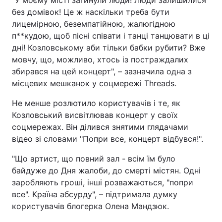
"У моєму місті загинули люди! Люди залишилися
без домівок! Це ж наскільки треба бути
лицемірною, беземпатійною, жалюгідною
п**кудою, щоб пісні співати і танці танцювати в ці
дні! Козловському аби тільки бабки рубити? Вже
мовчу, що, можливо, хтось із постраждалих
збирався на цей концерт", – зазначила одна з
місцевих мешканок у соцмережі Threads.
Не менше розлютило користувачів і те, як
Козловський висвітлював концерт у своїх
соцмережах. Він ділився знятими глядачами
відео зі словами "Попри все, концерт відбувся!".
"Що артист, що повний зал - всім їм було
байдуже до Дня жалоби, до смерті містян. Одні
заробляють гроші, інші розважаються, "попри
все". Країна абсурду", – підтримала думку
користувачів блогерка Олена Мандзюк.