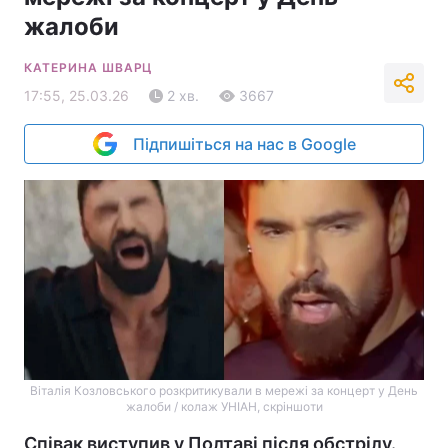
жалоби
КАТЕРИНА ШВАРЦ
17:55, 25.03.26
2 хв.
3667
Підпишіться на нас в Google
Віталія Козловського розкритикували в мережі за концерт у День
жалоби / колаж УНІАН, скріншоти
Співак виступив у Полтаві після обстрілу.