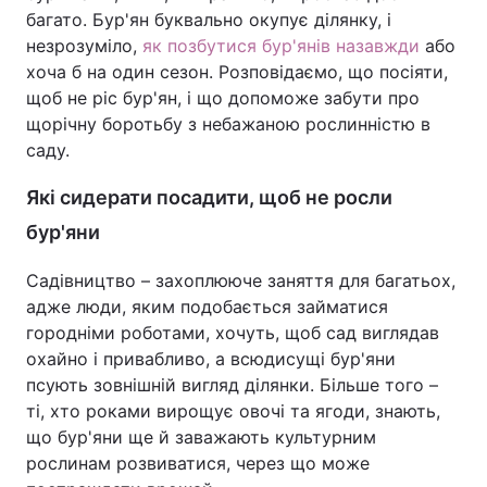
багато. Бур'ян буквально окупує ділянку, і
незрозуміло,
як позбутися бур'янів назавжди
або
хоча б на один сезон. Розповідаємо, що посіяти,
щоб не ріс бур'ян, і що допоможе забути про
щорічну боротьбу з небажаною рослинністю в
саду.
Які сидерати посадити, щоб не росли
бур'яни
Садівництво – захоплююче заняття для багатьох,
адже люди, яким подобається займатися
городніми роботами, хочуть, щоб сад виглядав
охайно і привабливо, а всюдисущі бур'яни
псують зовнішній вигляд ділянки. Більше того –
ті, хто роками вирощує овочі та ягоди, знають,
що бур'яни ще й заважають культурним
рослинам розвиватися, через що може