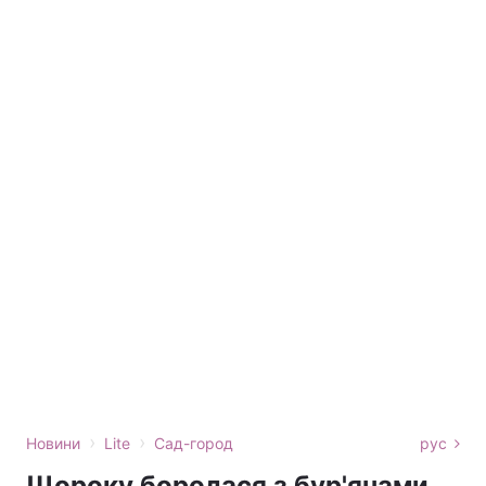
›
›
Новини
Lite
Сад-город
рус
Щороку боролася з бур'янами,