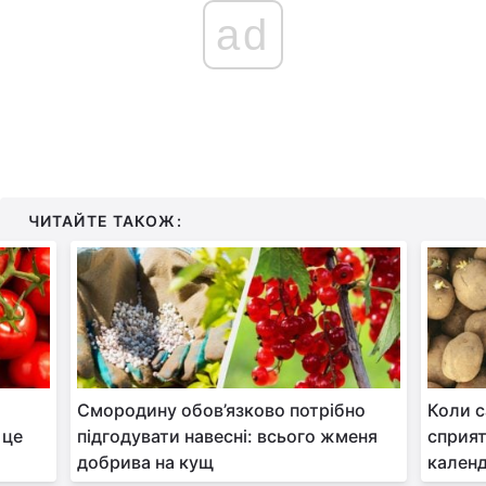
ad
ЧИТАЙТЕ ТАКОЖ:
Смородину обов’язково потрібно
Коли с
 це
підгодувати навесні: всього жменя
сприят
добрива на кущ
кален