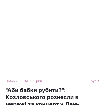
›
›
Новини
Lite
Зірки
рус
"Аби бабки рубити?":
Козловського рознесли в
мережі за концерт у День