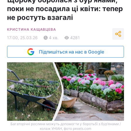
поки не посадила ці квіти: тепер
не ростуть взагалі
КРИСТИНА КАЩАВЦЕВА
17:00, 25.03.26
4 хв.
4281
Підпишіться на нас в Google
Багаторічні рослини можуть допомогти у боротьбі з бур’янами /
колаж УНІАН, фото pexels.com