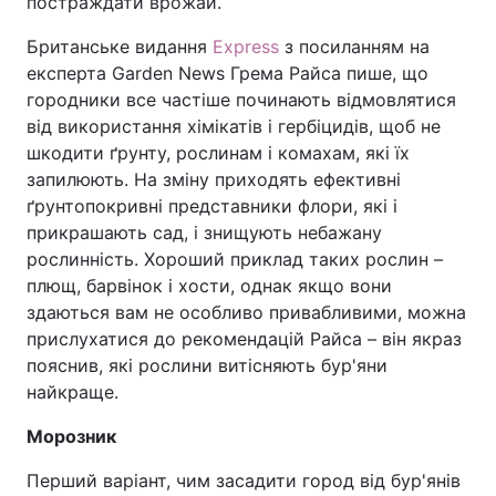
постраждати врожай.
Британське видання
Express
з посиланням на
експерта Garden News Грема Райса пише, що
городники все частіше починають відмовлятися
від використання хімікатів і гербіцидів, щоб не
шкодити ґрунту, рослинам і комахам, які їх
запилюють. На зміну приходять ефективні
ґрунтопокривні представники флори, які і
прикрашають сад, і знищують небажану
рослинність. Хороший приклад таких рослин –
плющ, барвінок і хости, однак якщо вони
здаються вам не особливо привабливими, можна
прислухатися до рекомендацій Райса – він якраз
пояснив, які рослини витісняють бур'яни
найкраще.
Морозник
Перший варіант, чим засадити город від бур'янів