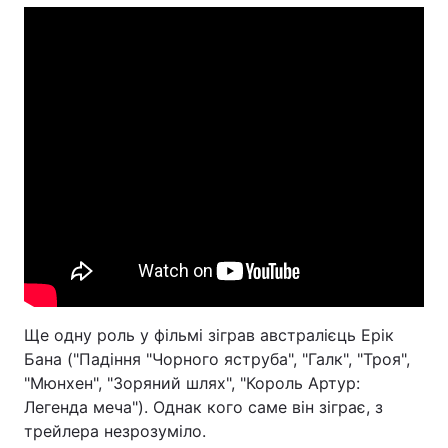
Тема оформлення
Ще одну роль у фільмі зіграв австралієць Ерік
Бана ("Падіння "Чорного яструба", "Галк", "Троя",
"Мюнхен", "Зоряний шлях", "Король Артур:
Легенда меча"). Однак кого саме він зіграє, з
трейлера незрозуміло.