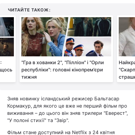
ЧИТАЙТЕ ТАКОЖ:
:
"Гра в хованки 2", "Пілліон" і "Орли
Найкра
 щось
республіки": головні кінопрем'єри
"Скарп
тижня
страшн
Зняв новинку ісландський режисер Бальтасар
Кормакур, для якого це вже не перший фільм про
виживання – до цього він зняв трилери "Еверест",
"У полоні стихії" та "Звір".
Фільм стане доступний на Netflix з 24 квітня