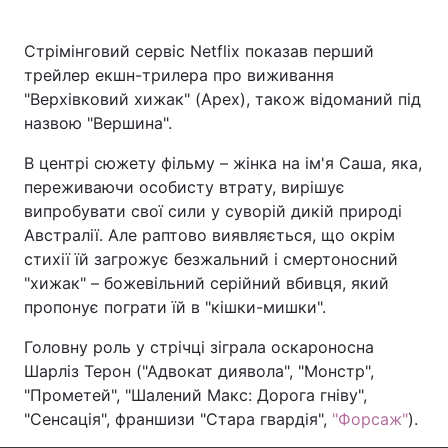
Стрімінговий сервіс Netflix показав перший
трейлер екшн-трилера про виживання
Головна
Війна
"Верхівковий хижак" (Apex), також відоманий під
назвою "Вершина".
Україна
Політика
В центрі сюжету фільму – жінка на ім'я Саша, яка,
Економіка
Світ
переживаючи особисту втрату, вирішує
випробувати свої сили у суворій дикій природі
Спорт
Наука
Австралії. Але раптово виявляється, що окрім
стихії їй загрожує безжальний і смертоносний
Техно і зв'язок
Лайт
"хижак" – божевільний серійний вбивця, який
пропонує пограти їй в "кішки-мишки".
Зброя
Інциденти
Головну роль у стрічці зіграла оскароносна
Здоров'я
Туризм
Шарліз Терон ("Адвокат диявола", "Монстр",
"Прометей", "Шалений Макс: Дорога гніву",
Цікавинки
Погода
"Сенсація", франшизи "Стара гвардія",
"Форсаж"
).
Екологія
Регіони