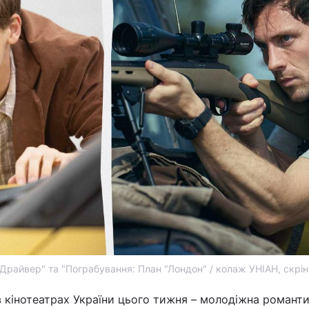
 Драйвер" та "Пограбування: План "Лондон" / колаж УНІАН, скрі
 кінотеатрах України цього тижня – молодіжна романт