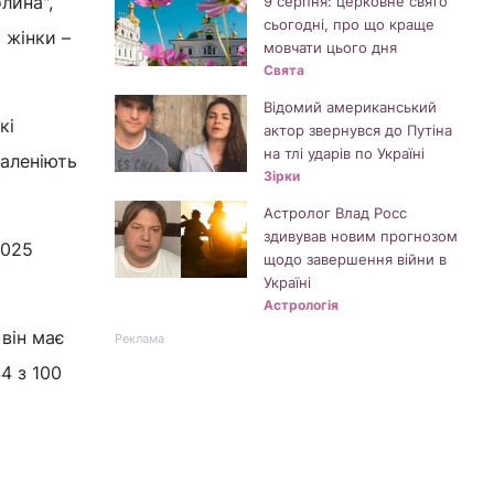
лина",
9 серпня: церковне свято
сьогодні, про що краще
і жінки –
мовчати цього дня
Свята
Відомий американський
кі
актор звернувся до Путіна
на тлі ударів по Україні
шаленіють
Зірки
Астролог Влад Росс
здивував новим прогнозом
2025
щодо завершення війни в
Україні
Астрологія
 він має
Реклама
4 з 100