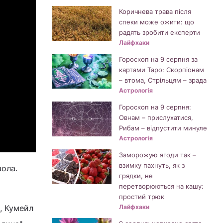
Коричнева трава після
спеки може ожити: що
радять зробити експерти
Лайфхаки
Гороскоп на 9 серпня за
картами Таро: Скорпіонам
– втома, Стрільцям – зрада
Астрологія
Гороскоп на 9 серпня:
Овнам – прислухатися,
Рибам – відпустити минуле
Астрологія
Заморожую ягоди так –
взимку пахнуть, як з
вола.
грядки, не
перетворюються на кашу:
простий трюк
), Кумейл
Лайфхаки