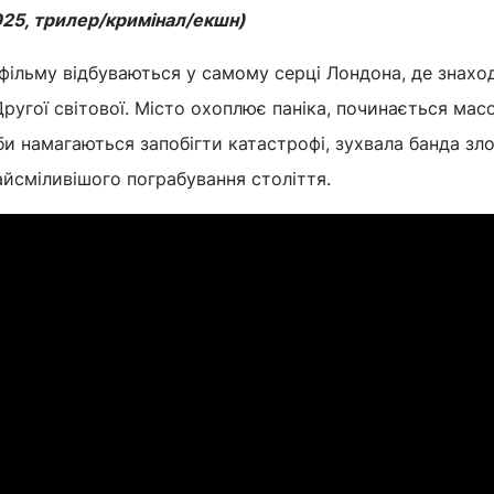
025, трилер/кримінал/екшн)
фільму відбуваються у самому серці Лондона, де знахо
Другої світової. Місто охоплює паніка, починається мас
би намагаються запобігти катастрофі, зухвала банда зл
йсміливішого пограбування століття.