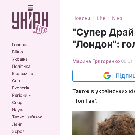
›
›
Новини
Lite
Кіно
"Супер Драй
"Лондон": го
Головна
Війна
Україна
Марина Григоренко
08:31,
Політика
Економіка
Підпиш
Світ
Екологія
Також в українських к
Регіони
"Топ Ган".
Спорт
Наука
Техно і зв'язок
Лайт
Зброя