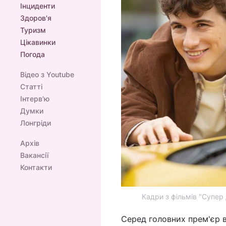
Інциденти
Здоров'я
Туризм
Цікавинки
Погода
Відео з Youtube
Статті
Інтерв'ю
Думки
Лонгріди
Архів
Вакансії
Контакти
Кадри з фільмів "Супер
Серед головних прем'єр в