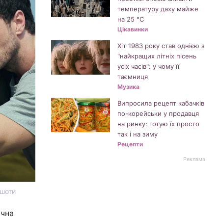
температуру даху майже
на 25 °C
Цікавинки
Хіт 1983 року став однією з
"найкращих літніх пісень
усіх часів": у чому її
таємниця
Музика
Випросила рецепт кабачків
по-корейськи у продавця
на ринку: готую їх просто
так і на зиму
Рецепти
Реклама
ншоти
ична