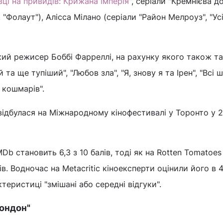
ці на привидів: Крижана імперія"
, серіали "Кремнієва до
, "Фолаут"), Алісса Мілано (серіали "Район Мелроуз", "Ус
ий режисер Боббі Фарреллі, на рахунку якого також та
й та ще тупіший", "Любов зла", "Я, знову я та Ірен", "Всі 
х кошмарів".
відбулася на Міжнародному кінофестивалі у Торонто у 
MDb становить 6,3 з 10 балів, тоді як на Rotten Tomatoes
в. Водночас на Metacritic кіноексперти оцінили його в 4
ктеристиці "змішані або середні відгуки".
Лондон"