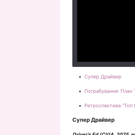
Супер Драйвер
Пограбування: План 
Ретроспектива "Топ 
Супер Драйвер
Driver's Ed (США, 2025, 