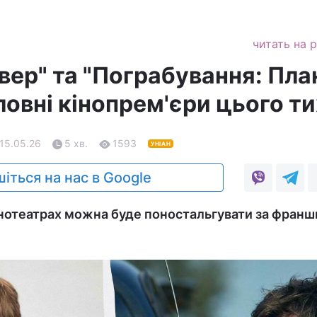
читать на 
вер" та "Пограбування: Пла
ловні кінопрем'єри цього т
 15.05.26
5 хв.
1593
УНІАН
іться на нас в Google
інотеатрах можна буде поностальгувати за фран