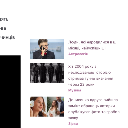
дять
ова
очинців
Люди, які народилися в ці
місяці, найуспішніші
Астрологія
Хіт 2004 року з
несподіваною історією
отримав гучне визнання
через 22 роки
Музика
Денисенко вдруге вийшла
заміж: обранець акторки
опублікував фото та зробив
заяву
Зірки