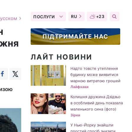
RU
+23
ПОСЛУГИ
русском
н
ПІДТРИМАЙТЕ НАС
ижня
ЛАЙТ НОВИНИ
Надто товсте утеплення
будинку може виявитися
марною витратою грошей
Лайфхаки
шизою
Колишня дружина Дзідзьо
в особливий день показала
маленького сина (фото)
Зірки
У Нью-Йорку знайшли
простий спосіб знизити