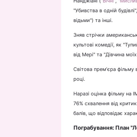
Нанджіані (
"Вічні"
,
"Мислив
"Убивства в одній будівлі"
відьми") та інші.
Зняв стрічки американськ
культові комедії, як "Тупи
від Мері" та "Дівчина мої
Світова прем'єра фільму 
році.
Наразі оцінка фільму на I
76% схвалення від критикі
балів, що відповідає хара
Пограбування: План "