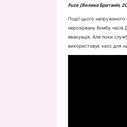
Fuze (Велика Британія, 2
Події цього напруженого 
нерозірвану бомбу часів 
евакуація. Але поки служ
використовує хаос для на