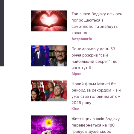
Три знаки Зодіаку ось-ось
попрощаються з
самотністю та знайдуть
кохання
Астрологія
Пономарьов у день 53-
річчя розкрив "свій
найбільший секрет": до
чого тут ШІ
Зірки
Новий фільм Marvel б’є
рекорд за рекордом - він
уже став головним хітом
2026 року
Кіно
Життя цих знаків Зодіаку
перевернеться на 180
градусів дуже скоро