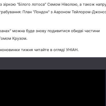
з зіркою "Білого лотоса" Семом Ніволою, а також нап
грабування: План "Лондон" з Аароном Тейлором-Джонсо
кранах" можна буде знову подивитися обидві частини
 Томом Крузом.
іноновинки тижня читайте в огляді УНІАН.