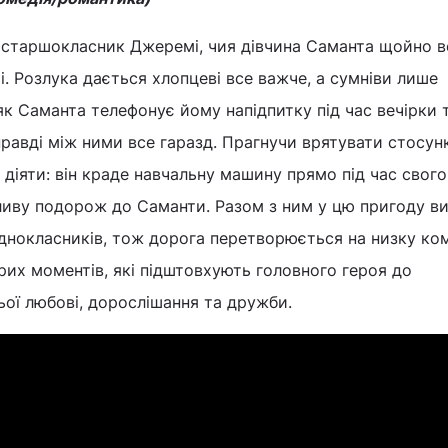
– старшокласник Джеремі, чия дівчина Саманта щойно 
і. Розлука дається хлопцеві все важче, а сумніви лише
як Саманта телефонує йому напідпитку під час вечірки 
равді між ними все гаразд. Прагнучи врятувати стосун
діяти: він краде навчальну машину прямо під час свого
іливу подорож до Саманти. Разом з ним у цю пригоду 
днокласників, тож дорога перетворюється на низку ко
рих моментів, які підштовхують головного героя до
ої любові, дорослішання та дружби.