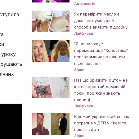
Астрологія
вступила
Як перевірити масло в
домашніх умовах: 5
способів виявити підробку
та
Лайфхаки
ки,
"Я не вивожу":
переможниця "Холостяка"
 уроку
приголомшила зізнанням
вирушають
після весілля
Зірки
мічних
Навіщо бризкати оцтом на
ключі: простий домашній
трюк, про який знають
одиниці
Лайфхаки
Відомий український співак
потрапив у ДТП у Києві та
показав фото
Зірки