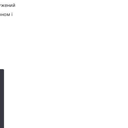
ружений
ном і