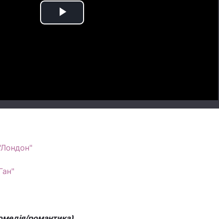
Play
Video
"Лондон"
Ган"
комедія/романтика)