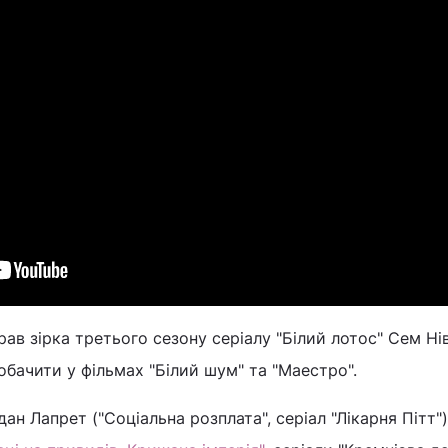
грав зірка третього сезону серіалу "Білий лотос" Сем Ні
бачити у фільмах "Білий шум" та "Маестро".
дан Лапрет ("Соціальна розплата", серіал "Лікарня Пітт"