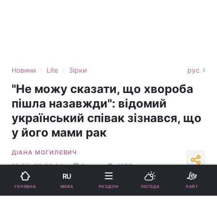
›
›
Новини
Lite
Зірки
рус
"Не можу сказати, що хвороба
пішла назавжди": відомий
український співак зізнався, що
у його мами рак
ДІАНА МОГИЛЄВИЧ
10:58, 23.03.24
1 хв.
4262
RU
МОВА
ГОЛОВНА
РОЗДІЛИ
ПОГОДА
ЛАЙТ
Підпишіться на нас в Google