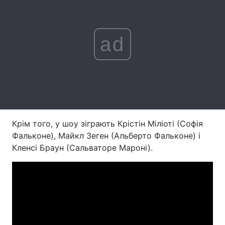
Лонгріди
ad
Відео з Youtube
Статті
Інтерв'ю
Думки
Архів
Вакансії
Контакти
Крім того, у шоу зіграють Крістін Міліоті (Софія
Фальконе), Майкл Зеген (Альберто Фальконе) і
Послуги
Кленсі Браун (Сальваторе Мароні).