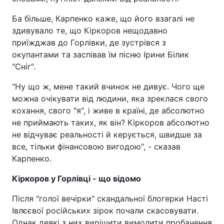
Ба більше, Карпенко каже, що його взагалі не
здивувало те, що Кіркоров нещодавно
приїжджав до Горлівки, де зустрівся з
окупантами та заспівав їм пісню Ірини Білик
"Сніг".
"Ну що ж, мене такий вчинок не дивує. Чого ще
можна очікувати від людини, яка зреклася свого
кохання, свого "я", і живе в країні, де абсолютно
не приймають таких, як він? Кіркоров абсолютно
не відчуває реальності й керується, швидше за
все, тільки фінансовою вигодою", - сказав
Карпенко.
Кіркоров у Горлівці - що відомо
Після "голої вечірки" скандальної блогерки Насті
Івлєєвої російських зірок почали скасовувати.
Однак деякі з них вирішити вимолити пробачення