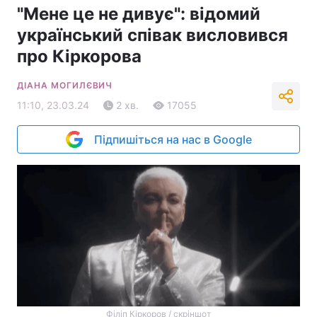
"Мене це не дивує": відомий
український співак висловився
про Кіркорова
ДІАНА МОГИЛЄВИЧ
11:10, 23.03.24
2 хв.
17055
Підпишіться на нас в Google
Філіп Кіркоров / скріншот