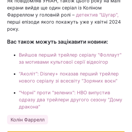
Як повідомляв УНІАН, також цього року на малі
екрани вийде ще один серіал із Коліном
Фарреллом у головній ролі –
детектив "Шугар",
перші епізоди якого покажуть уже у квітні 2024
року.
Вас також можуть зацікавити новини:
Вийшов перший трейлер серіалу "Фоллаут"
за мотивами культової серії відеоігор
"Аколіт": Disney+ показав перший трейлер
нового серіалу зі всесвіту "Зоряних воєн"
"Чорні" проти "зелених": HBO випустив
одразу два трейлери другого сезону "Дому
дракона"
Колін Фаррелл