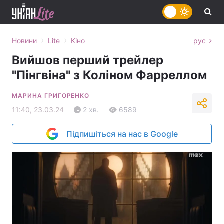
›
›
Новини
Lite
Кіно
рус
Вийшов перший трейлер
"Пінгвіна" з Коліном Фарреллом
МАРИНА ГРИГОРЕНКО
11:40, 23.03.24
2 хв.
6589
Підпишіться на нас в Google