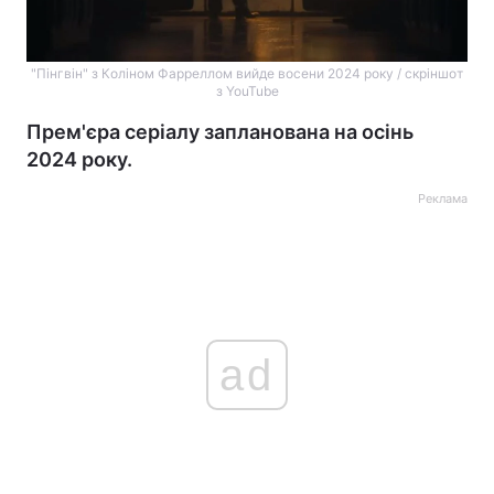
"Пінгвін" з Коліном Фарреллом вийде восени 2024 року / скріншот
з YouTube
Прем'єра серіалу запланована на осінь
2024 року.
Реклама
ad