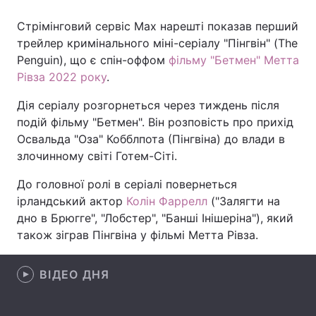
Стрімінговий сервіс Max нарешті показав перший
трейлер кримінального міні-серіалу "Пінгвін" (The
Penguin), що є спін-оффом
фільму "Бетмен" Метта
Головна
Війна
Рівза 2022 року
.
Україна
Політика
Дія серіалу розгорнеться через тиждень після
подій фільму "Бетмен". Він розповість про прихід
Економіка
Світ
Освальда "Оза" Кобблпота (Пінгвіна) до влади в
Спорт
Наука
злочинному світі Готем-Сіті.
До головної ролі в серіалі повернеться
Техно і зв'язок
Лайт
ірландський актор
Колін Фаррелл
("Залягти на
Зброя
Інциденти
дно в Брюгге", "Лобстер", "Банші Інішеріна"), який
також зіграв Пінгвіна у фільмі Метта Рівза.
Здоров'я
Туризм
ВІДЕО ДНЯ
Цікавинки
Погода
Екологія
Регіони