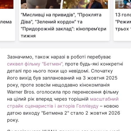
"Мисливці на привидів", "Проклята
13 гол
блема
Діва", "Зелений кордон" та
"Режим
"Придорожній заклад": кінопрем'єри
трьох т
тижня
Зазначимо, також наразі в роботі перебуває
сиквел фільму "Бетмен",
проте будь-які конкретні
деталі про нього поки що невідомі. Спочатку
його вихід був запланований на 3 жовтня 2025
року, проте зовсім нещодавно кінокомпанія
Warner Bros. оголосила про перенесення фільму
на цілий рік вперед через торішній
масштабний
страйк сценаристів і акторів Голлівуду
– новою
датою виходу "Бетмена 2" стало 2 жовтня 2026
року.