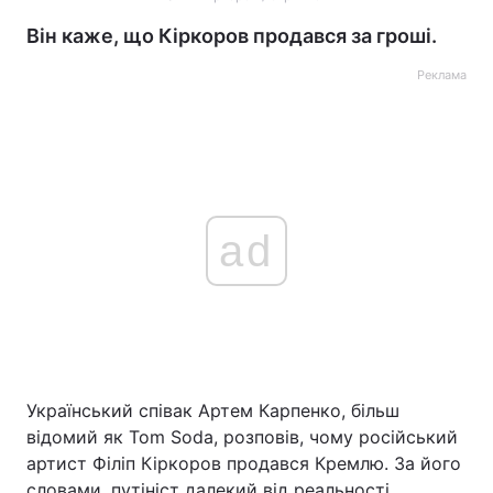
Він каже, що Кіркоров продався за гроші.
Реклама
ad
Український співак Артем Карпенко, більш
відомий як Tom Soda, розповів, чому російський
артист Філіп Кіркоров продався Кремлю. За його
словами, путініст далекий від реальності.