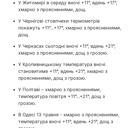
У Житомирі в середу вночі +11°, вдень +17°,
хмарно з проясненнями, дощ.
Тема оформлення
У Чернігові стовпчики термометрів
покажуть +11°...+17°, хмарно з проясненнями,
дощ.
У Черкасах сьогодні вночі +11°, вдень +21°,
хмарно з проясненнями, дощ з грозою.
У Кропивницькому температура вночі
становитиме +11°, вдень +21°, хмарно з
проясненнями, дощ з грозою.
У Полтаві – хмарно з проясненнями,
температура повітря +11°...+21°, дощ з
грозою.
В Одесі 13 травня - хмарно з проясненнями,
температура вночі +11°, вдень +21°, дощ з