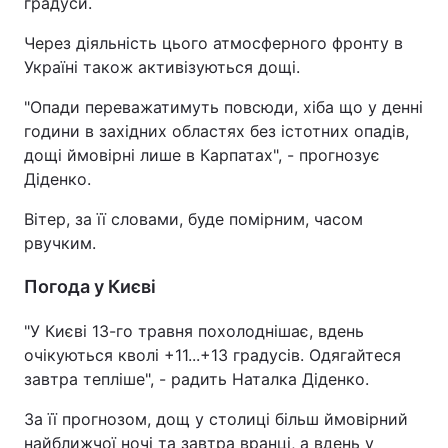
градуси.
Через діяльність цього атмосферного фронту в
Україні також активізуються дощі.
"Опади переважатимуть повсюди, хіба що у денні
години в західних областях без істотних опадів,
дощі ймовірні лише в Карпатах", - прогнозує
Діденко.
Вітер, за її словами, буде помірним, часом
рвучким.
Погода у Києві
"У Києві 13-го травня похолоднішає, вдень
очікуються кволі +11...+13 градусів. Одягайтеся
завтра тепліше", - радить Наталка Діденко.
За її прогнозом, дощ у столиці більш ймовірний
найближчої ночі та завтра вранці, а вдень у