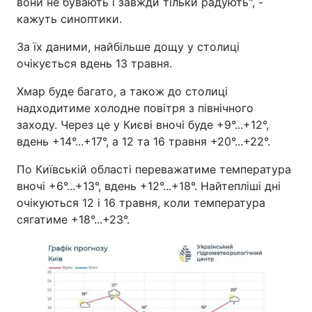
вони не бувають і завжди тільки радують", -
кажуть синоптики.
За їх даними, найбільше дощу у столиці
очікується вдень 13 травня.
Хмар буде багато, а також до столиці
надходитиме холодне повітря з північного
заходу. Через це у Києві вночі буде +9°...+12°,
вдень +14°...+17°, а 12 та 16 травня +20°...+22°.
По Київській області переважатиме температура
вночі +6°...+13°, вдень +12°...+18°. Найтепліші дні
очікуються 12 і 16 травня, коли температура
сягатиме +18°...+23°.