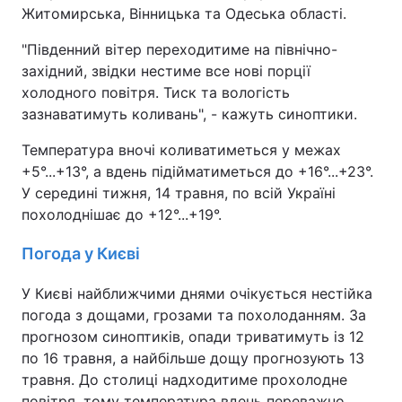
Житомирська, Вінницька та Одеська області.
"Південний вітер переходитиме на північно-
західний, звідки нестиме все нові порції
холодного повітря. Тиск та вологість
зазнаватимуть коливань", - кажуть синоптики.
Температура вночі коливатиметься у межах
+5°...+13°, а вдень підійматиметься до +16°...+23°.
У середині тижня, 14 травня, по всій Україні
похолоднішає до +12°...+19°.
Погода у Києві
У Києві найближчими днями очікується нестійка
погода з дощами, грозами та похолоданням. За
прогнозом синоптиків, опади триватимуть із 12
по 16 травня, а найбільше дощу прогнозують 13
травня. До столиці надходитиме прохолодне
повітря, тому температура вдень переважно