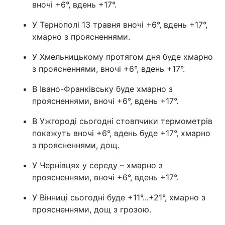
вночі +6°, вдень +17°.
Лонгріди
У Тернополі 13 травня вночі +6°, вдень +17°,
хмарно з проясненнями.
Відео з Youtube
Статті
У Хмельницькому протягом дня буде хмарно
з проясненнями, вночі +6°, вдень +17°.
Інтерв'ю
Думки
В Івано-Франківську буде хмарно з
Архів
Вакансії
проясненнями, вночі +6°, вдень +17°.
Контакти
В Ужгороді сьогодні стовпчики термометрів
покажуть вночі +6°, вдень буде +17°, хмарно
Послуги
з проясненнями, дощ.
У Чернівцях у середу – хмарно з
проясненнями, вночі +6°, вдень +17°.
У Вінниці сьогодні буде +11°...+21°, хмарно з
проясненнями, дощ з грозою.