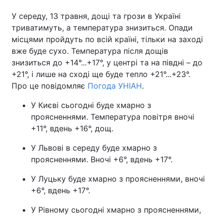
У середу, 13 травня, дощі та грози в Україні
триватимуть, а температура знизиться. Опади
місцями пройдуть по всій країні, тільки на заході
Головна
Війна
вже буде сухо. Температура після дощів
знизиться до +14°...+17°, у центрі та на півдні – до
Україна
Політика
+21°, і лише на сході ще буде тепло +21°...+23°.
Економіка
Світ
Про це повідомляє
Погода УНІАН
.
У Києві сьогодні буде хмарно з
Спорт
Наука
проясненнями. Температура повітря вночі
Техно і зв'язок
Лайт
+11°, вдень +16°, дощ.
У Львові в середу буде хмарно з
Зброя
Інциденти
проясненнями. Вночі +6°, вдень +17°.
Здоров'я
Туризм
У Луцьку буде хмарно з проясненнями, вночі
+6°, вдень +17°.
Цікавинки
Погода
У Рівному сьогодні хмарно з проясненнями,
Екологія
Регіони