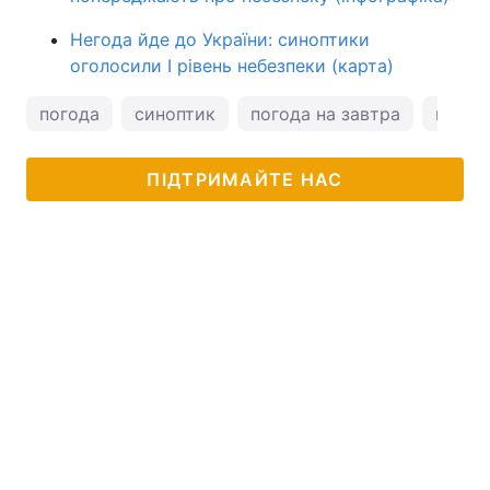
Негода йде до України: синоптики
оголосили І рівень небезпеки (карта)
погода
синоптик
погода на завтра
натал
ПІДТРИМАЙТЕ НАС