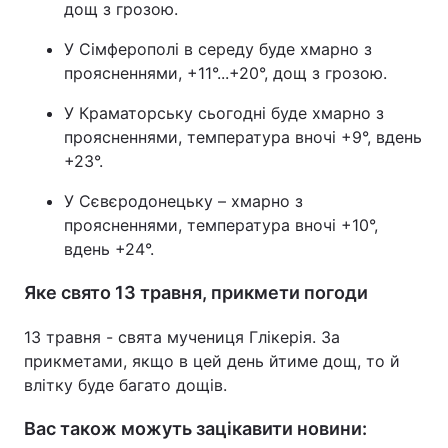
дощ з грозою.
У Сімферополі в середу буде хмарно з
проясненнями, +11°...+20°, дощ з грозою.
У Краматорську сьогодні буде хмарно з
проясненнями, температура вночі +9°, вдень
+23°.
У Сєвєродонецьку – хмарно з
проясненнями, температура вночі +10°,
вдень +24°.
Яке свято 13 травня, прикмети погоди
13 травня - свята мучениця Глікерія. За
прикметами, якщо в цей день йтиме дощ, то й
влітку буде багато дощів.
Вас також можуть зацікавити новини: