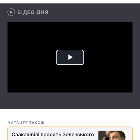
Лонгріди
ВІДЕО ДНЯ
Відео з Youtube
Статті
Інтерв'ю
Думки
Архів
Вакансії
Play
Контакти
Video
Послуги
ЧИТАЙТЕ ТАКОЖ
Саакашвілі просить Зеленського