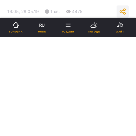
16:05, 28.05.19
1 хв.
4475
RU
Підпишіться на нас в Google
МОВА
ГОЛОВНА
РОЗДІЛИ
ПОГОДА
ЛАЙТ
В КВУ назвали популярні подарунки виборцям \ Фото УНІАН
КВУ вказує на недоброчесність подібної
діяльності і закликає потенційних
кандидатів відмовитися від фінансового