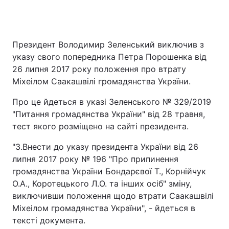
Президент Володимир Зеленський виключив з
Головна
Війна
указу свого попередника Петра Порошенка від
Україна
Політика
26 липня 2017 року положення про втрату
Міхеілом Саакашвілі громадянства України.
Економіка
Світ
Про це йдеться в указі Зеленського № 329/2019
Спорт
Наука
"Питання громадянства України" від 28 травня,
тест якого розміщено на сайті президента.
Техно і зв'язок
Лайт
"3.Внести до указу президента України від 26
Зброя
Інциденти
липня 2017 року № 196 "Про припинення
громадянства України Бондарєвої Т., Корнійчук
Здоров'я
Туризм
О.А., Коротецького Л.О. та інших осіб" зміну,
виключивши положення щодо втрати Саакашвілі
Цікавинки
Погода
Міхеілом громадянства України", - йдеться в
тексті документа.
Екологія
Регіони