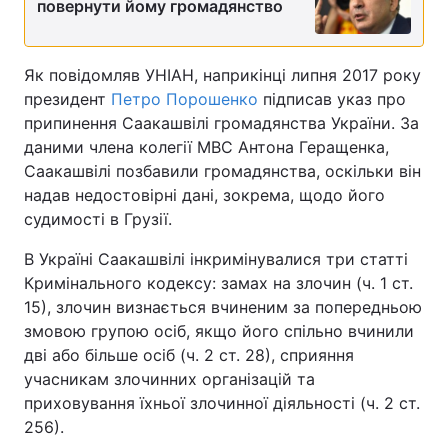
повернути йому громадянство
Тема оформлення
Як повідомляв УНІАН, наприкінці липня 2017 року
президент
Петро Порошенко
підписав указ про
припинення Саакашвілі громадянства України. За
даними члена колегії МВС Антона Геращенка,
Саакашвілі позбавили громадянства, оскільки він
надав недостовірні дані, зокрема, щодо його
судимості в Грузії.
В Україні Саакашвілі інкримінувалися три статті
Кримінального кодексу: замах на злочин (ч. 1 ст.
15), злочин визнається вчиненим за попередньою
змовою групою осіб, якщо його спільно вчинили
дві або більше осіб (ч. 2 ст. 28), сприяння
учасникам злочинних організацій та
приховування їхньої злочинної діяльності (ч. 2 ст.
256).