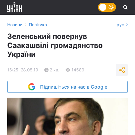
›
Новини
Політика
рус
Зеленський повернув
Саакашвілі громадянство
України
16:25, 28.05.19
2 хв.
14589
Підпишіться на нас в Google