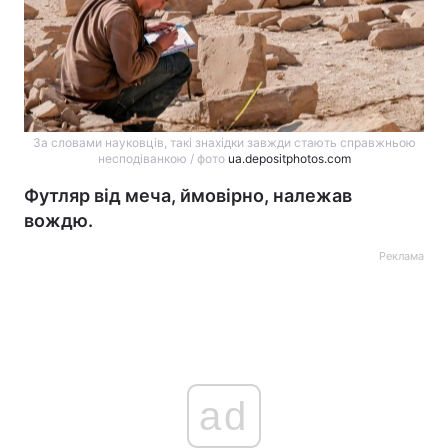
За словами науковців, такі знахідки завжди стають справжньою
несподіванкою / фото
ua.depositphotos.com
Футляр від меча, ймовірно, належав
вождю.
Реклама
ad