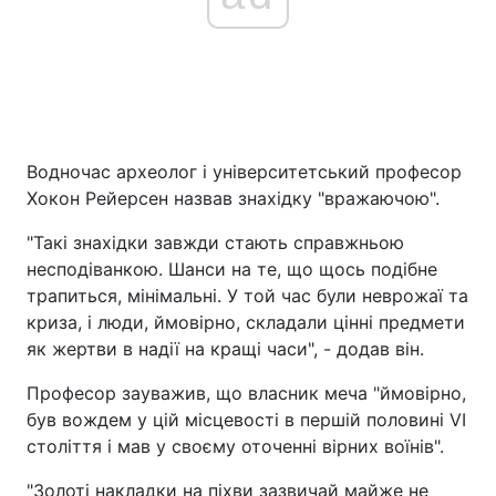
Водночас археолог і університетський професор
Хокон Рейерсен назвав знахідку "вражаючою".
"Такі знахідки завжди стають справжньою
несподіванкою. Шанси на те, що щось подібне
трапиться, мінімальні. У той час були неврожаї та
криза, і люди, ймовірно, складали цінні предмети
як жертви в надії на кращі часи", - додав він.
Професор зауважив, що власник меча "ймовірно,
був вождем у цій місцевості в першій половині VI
століття і мав у своєму оточенні вірних воїнів".
"Золоті накладки на піхви зазвичай майже не