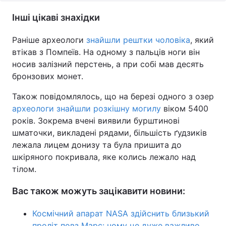
Інші цікаві знахідки
Раніше археологи
знайшли рештки чоловіка
, який
втікав з Помпеїв. На одному з пальців ноги він
носив залізний перстень, а при собі мав десять
бронзових монет.
Також повідомлялось, що на березі одного з озер
археологи знайшли розкішну могилу
віком 5400
років. Зокрема вчені виявили бурштинові
шматочки, викладені рядами, більшість ґудзиків
лежала лицем донизу та була пришита до
шкіряного покривала, яке колись лежало над
тілом.
Вас також можуть зацікавити новини:
Космічний апарат NASA здійснить близький
проліт повз Марс: чому це дуже важливо