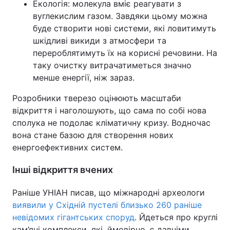
Екологія: молекула вміє реагувати з
вуглекислим газом. Завдяки цьому можна
буде створити нові системи, які ловитимуть
шкідливі викиди з атмосфери та
перероблятимуть їх на корисні речовини. На
таку очистку витрачатиметься значно
менше енергії, ніж зараз.
Розробники тверезо оцінюють масштаби
відкриття і наголошують, що сама по собі нова
сполука не подолає кліматичну кризу. Водночас
вона стане базою для створення нових
енергоефективних систем.
Інші відкриття вчених
Раніше УНІАН писав, що міжнародні археологи
виявили у Східній пустелі близько 260 раніше
невідомих гігантських споруд
. Йдеться про круглі
кам’яні комплекси, які, ймовірно, є давніми