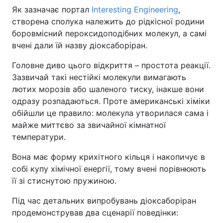
Як зазначає портал
Interesting Engineering
,
створена сполука належить до рідкісної родини
боровмісний пероксидоподібних молекул, а самі
вчені дали їй назву діоксаборіран.
Головне диво цього відкриття – простота реакції.
Зазвичай такі нестійкі молекули вимагають
лютих морозів або шаленого тиску, інакше вони
одразу розпадаються. Проте американські хіміки
обійшли це правило: молекула утворилася сама і
майже миттєво за звичайної кімнатної
температури.
Вона має форму крихітного кільця і накопичує в
собі купу хімічної енергії, тому вчені порівнюють
її зі стиснутою пружиною.
Під час детальних випробувань діоксаборіран
продемонстрував два сценарії поведінки: