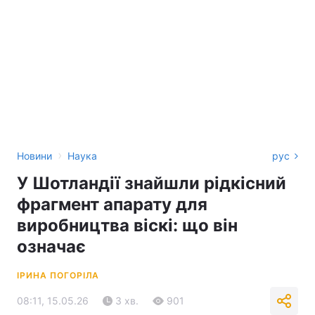
›
Новини
Наука
рус
У Шотландії знайшли рідкісний
фрагмент апарату для
виробництва віскі: що він
означає
ІРИНА ПОГОРІЛА
08:11, 15.05.26
3 хв.
901