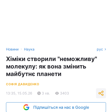
›
Новини
Наука
рус
Хіміки створили "неможливу"
молекулу: як вона змінить
майбутнє планети
СОФІЯ ДАВИДЕНКО
13:35, 15.05.26
3 хв.
3403
Підпишіться на нас в Google