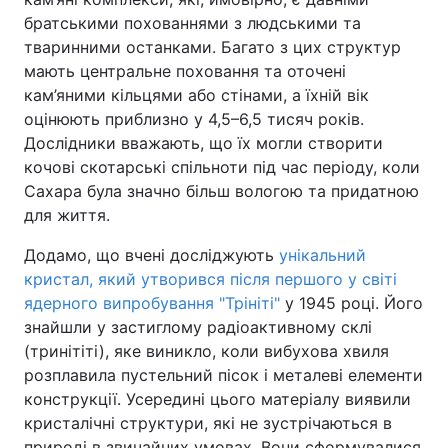
братськими похованнями з людськими та
тваринними останками. Багато з цих структур
мають центральне поховання та оточені
кам’яними кільцями або стінами, а їхній вік
оцінюють приблизно у 4,5–6,5 тисяч років.
Дослідники вважають, що їх могли створити
кочові скотарські спільноти під час періоду, коли
Сахара була значно більш вологою та придатною
для життя.
Додамо, що вчені досліджують
унікальний
кристал, який утворився після першого у світі
ядерного випробування "Трініті"
у 1945 році. Його
знайшли у застиглому радіоактивному склі
(тринітіті), яке виникло, коли вибухова хвиля
розплавила пустельний пісок і металеві елементи
конструкції. Усередині цього матеріалу виявили
кристалічні структури, які не зустрічаються в
природі в звичайних умовах. Вони сформувалися