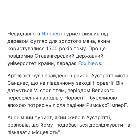
Головна
Війна
Нещодавно в
Норвегії
турист виявив під
Україна
Політика
деревом футляр для золотого меча, яким
користувалися 1500 років тому. Про це
Економіка
Світ
повідомив Ставангерський державний
університет країни, передає
Fox News
.
Спорт
Наука
Артефакт було знайдено в районі Аустратт міста
Техно і зв'язок
Лайт
Санднес, що на південному заході Норвегії. Він
датується VI століттям, періодом Великого
Зброя
Інциденти
переселення народів у Норвегії - бурхливою
епохою потрясінь після падіння Римської імперії.
Здоров'я
Туризм
Анонімний турист, який живе в Аустратті,
Цікавинки
Погода
розповів, що йому "подобається досліджувати та
пізнавати місцевість".
Екологія
Регіони