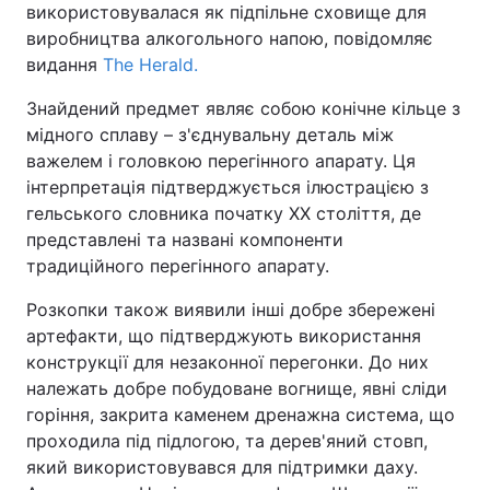
використовувалася як підпільне сховище для
виробництва алкогольного напою, повідомляє
видання
The Herald.
Знайдений предмет являє собою конічне кільце з
мідного сплаву – з'єднувальну деталь між
важелем і головкою перегінного апарату. Ця
інтерпретація підтверджується ілюстрацією з
гельського словника початку XX століття, де
представлені та названі компоненти
традиційного перегінного апарату.
Розкопки також виявили інші добре збережені
артефакти, що підтверджують використання
конструкції для незаконної перегонки. До них
належать добре побудоване вогнище, явні сліди
горіння, закрита каменем дренажна система, що
проходила під підлогою, та дерев'яний стовп,
який використовувався для підтримки даху.