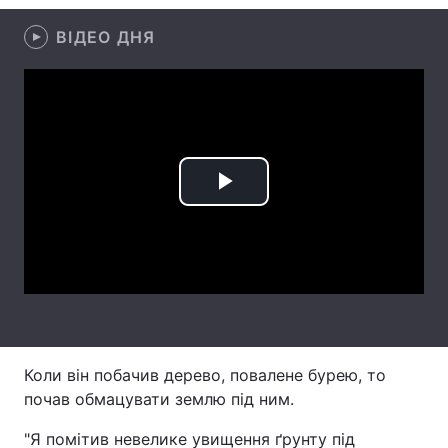
Лонгріди
ВІДЕО ДНЯ
Відео з Youtube
Статті
Інтерв'ю
Думки
Архів
Вакансії
Play
Контакти
Video
Послуги
Коли він побачив дерево, повалене бурею, то
почав обмацувати землю під ним.
"Я помітив невелике увищення ґрунту під