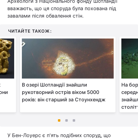
Археологи з Національного фонду Шотландії
вважають, що ця споруда була похована під
завалами після обвалення стін.
ЧИТАЙТЕ ТАКОЖ:
к
В озері Шотландії знайшли
На бор
вони
рукотворний острів віком 5000
середн
років: він старший за Стоунхендж
знайшл
століт
У Бен-Лоуерс є п'ять подібних споруд, що