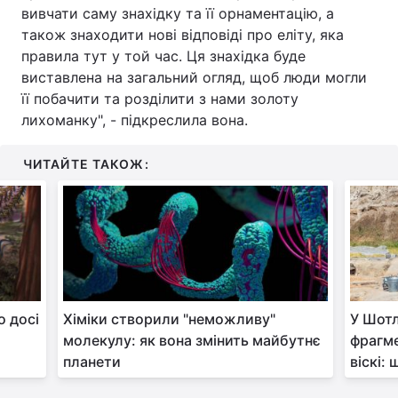
вивчати саму знахідку та її орнаментацію, а
також знаходити нові відповіді про еліту, яка
правила тут у той час. Ця знахідка буде
виставлена на загальний огляд, щоб люди могли
її побачити та розділити з нами золоту
лихоманку", - підкреслила вона.
ЧИТАЙТЕ ТАКОЖ:
о досі
Хіміки створили "неможливу"
У Шотл
молекулу: як вона змінить майбутнє
фрагме
планети
віскі: 