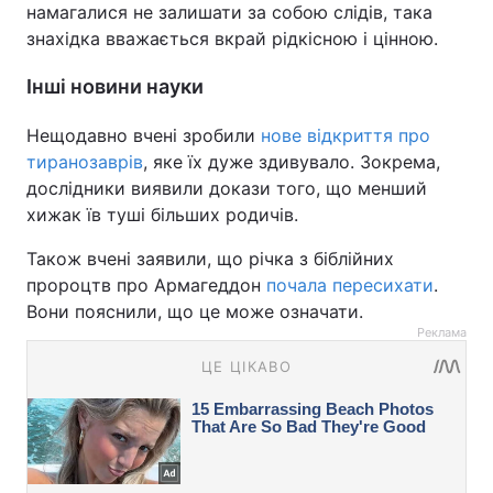
намагалися не залишати за собою слідів, така
знахідка вважається вкрай рідкісною і цінною.
Інші новини науки
Нещодавно вчені зробили
нове відкриття про
тиранозаврів
, яке їх дуже здивувало. Зокрема,
дослідники виявили докази того, що менший
хижак їв туші більших родичів.
Також вчені заявили, що річка з біблійних
пророцтв про Армагеддон
почала пересихати
.
Вони пояснили, що це може означати.
Реклама