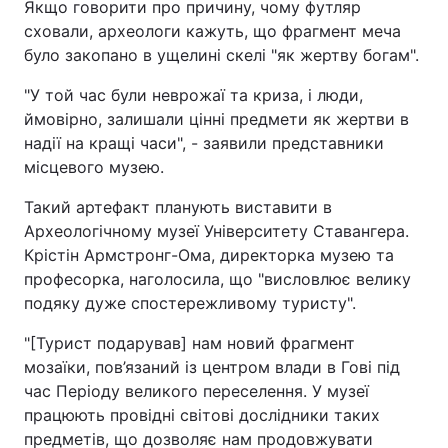
Якщо говорити про причину, чому футляр
сховали, археологи кажуть, що фрагмент меча
було закопано в ущелині скелі "як жертву богам".
"У той час були неврожаї та криза, і люди,
ймовірно, залишали цінні предмети як жертви в
надії на кращі часи", - заявили представники
місцевого музею.
Такий артефакт планують виставити в
Археологічному музеї Університету Ставангера.
Крістін Армстронг-Ома, директорка музею та
професорка, наголосила, що "висловлює велику
подяку дуже спостережливому туристу".
"[Турист подарував] нам новий фрагмент
мозаїки, пов’язаний із центром влади в Гові під
час Періоду великого переселення. У музеї
працюють провідні світові дослідники таких
предметів, що дозволяє нам продовжувати