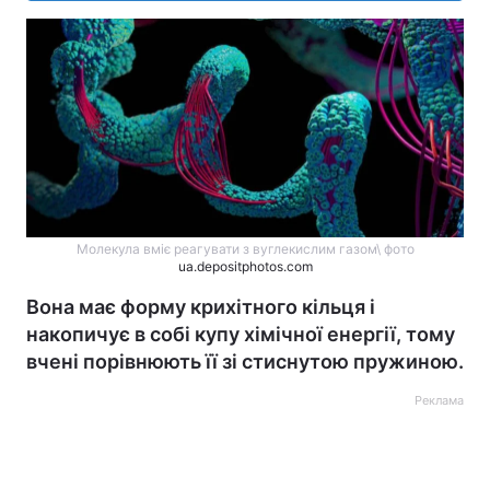
Молекула вміє реагувати з вуглекислим газом\ фото
ua.depositphotos.com
Вона має форму крихітного кільця і
накопичує в собі купу хімічної енергії, тому
вчені порівнюють її зі стиснутою пружиною.
Реклама