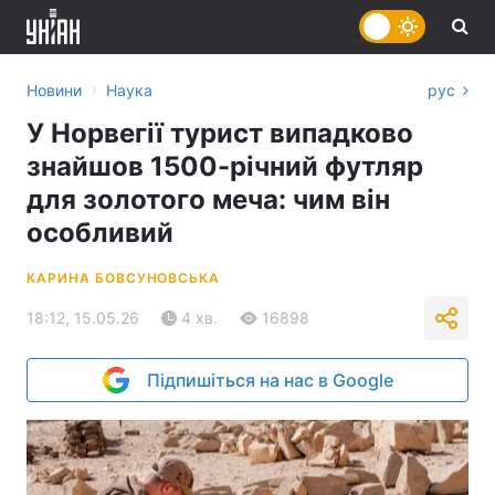
›
Новини
Наука
рус
У Норвегії турист випадково
знайшов 1500-річний футляр
для золотого меча: чим він
особливий
КАРИНА БОВСУНОВСЬКА
18:12, 15.05.26
4 хв.
16898
Підпишіться на нас в Google