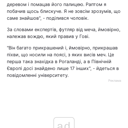
деревом і помацав його палицею. Раптом я
Тема оформлення
побачив щось блискуче. Я не зовсім зрозумів, що
саме знайшов", - поділився чоловік.
За словами експертів, футляр від меча, ймовірно,
належав вождю, який правив у Гові.
"Він багато прикрашений і, ймовірно, прикрашав
піхви, що носили на поясі, з яких висів меч. Це
перша така знахідка в Рогаланді, а в Північній
Європі досі знайдено лише 17 інших", - йдеться в
повідомленні університету.
Реклама
ad