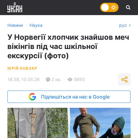
›
Новини
Наука
рус
У Норвегії хлопчик знайшов меч
вікінгів під час шкільної
екскурсії (фото)
ЮРІЙ КОБЗАР
18:38, 10.05.26
2 хв.
3893
Підпишіться на нас в Google