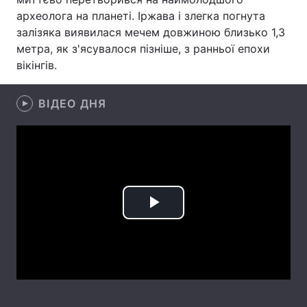
археолога на планеті. Іржава і злегка погнута
Лонгріди
залізяка виявилася мечем довжиною близько 1,3
метра, як з'ясувалося пізніше, з ранньої епохи
вікінгів.
Відео з Youtube
Статті
Інтерв'ю
Думки
ВІДЕО ДНЯ
Архів
Вакансії
Контакти
Послуги
Play
Video