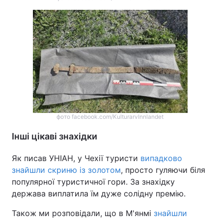
фото facebook.com/KulturarvInnlandet
Інші цікаві знахідки
Як писав УНІАН, у Чехії туристи
випадково
знайшли скриню із золотом
, просто гуляючи біля
популярної туристичної гори. За знахідку
держава виплатила їм дуже солідну премію.
Також ми розповідали, що в М'янмі
знайшли