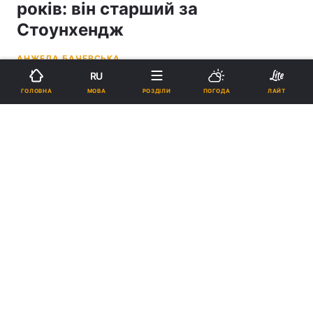
років: він старший за
Стоунхендж
АНЖЕЛА БАЧЕВСЬКА
RU
12:31, 10.05.26
3 хв.
4576
МОВА
ГОЛОВНА
РОЗДІЛИ
ПОГОДА
ЛАЙТ
Підпишіться на нас в Google
Археологи також виявили на цьому місці сотні фрагментів
неолітичної кераміки / фото Університету Саутгемптона