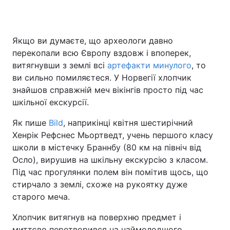
Якщо ви думаєте, що археологи давно
Головна
Війна
перекопали всю Європу вздовж і впоперек,
витягнувши з землі всі
артефакти минулого
, то
Україна
Політика
ви сильно помиляєтеся. У Норвегії хлопчик
знайшов справжній меч вікінгів просто під час
Економіка
Світ
шкільної екскурсії.
Спорт
Наука
Як пише
Bild
, наприкінці квітня шестирічний
Хенрік Рефснес Мьортведт, учень першого класу
Техно і зв'язок
Лайт
школи в містечку Браннбу (80 км на північ від
Зброя
Інциденти
Осло), вирушив на шкільну екскурсію з класом.
Під час прогулянки полем він помітив щось, що
Здоров'я
Туризм
стирчало з землі, схоже на рукоятку дуже
старого меча.
Цікавинки
Погода
Хлопчик витягнув на поверхню предмет і
Екологія
Регіони
миттєво перетворився на наймолодшого