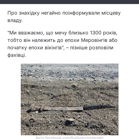
Тема оформлення
Про знахідку негайно поінформували місцеву
владу.
"Ми вважаємо, що мечу близько 1300 років,
тобто він належить до епохи Меровінгів або
початку епохи вікінгів", – пізніше розповіли
фахівці.
фото facebook.com/KulturarvInnlandet