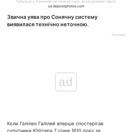
Ситуація у Сонячній системі не така, як ми думали / фото
ua.depositphotos.com
Звична уява про Сонячну систему
виявилася технічно неточною.
Реклама
ad
Коли Галілео Галілей вперше спостерігав
супутники Юпітера 7 січня 1610 року за