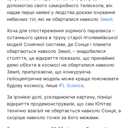
допомогою свого саморобного телескопа, він
надав перші наявні у людства докази існування
небесних тіл, які не оберталися навколо
Землі
.
Хоча для спостереження зоряного паралакса –
останнього цвяха в труну старої птолемеївської
моделі Сонячної системи, де Сонце і планети
обертаються навколо Землі, – знадобилися
століття, це відкриття показало, що принаймні
деякі об’єкти в космосі не оберталися навколо
Землі, припускаючи, що конкуруюча
геліоцентрична модель може краще пояснювати
будову космосу, пише
IFL Science
.
За іронією долі, ускладнюючи картину, пізніші
відкриття продемонстрували, що сам Юпітер
технічно взагалі не обертається навколо Сонця, а
скоріше навколо точки за його межами.