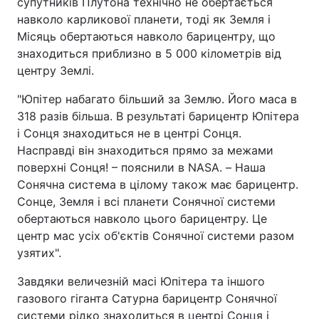
супутників Плутона технічно не обертається
навколо карликової планети, тоді як Земля і
Місяць обертаються навколо барицентру, що
знаходиться приблизно в 5 000 кілометрів від
центру Землі.
"Юпітер набагато більший за Землю. Його маса в
318 разів більша. В результаті барицентр Юпітера
і Сонця знаходиться не в центрі Сонця.
Насправді він знаходиться прямо за межами
поверхні Сонця! – пояснили в NASA. – Наша
Сонячна система в цілому також має барицентр.
Сонце, Земля і всі планети Сонячної системи
обертаються навколо цього барицентру. Це
центр мас усіх об'єктів Сонячної системи разом
узятих".
Завдяки величезній масі Юпітера та іншого
газового гіганта Сатурна барицентр Сонячної
системи рідко знаходиться в центрі Сонця і