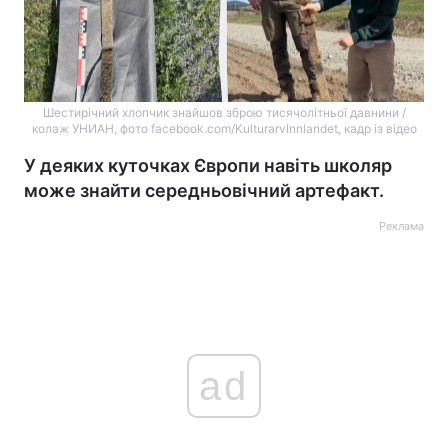
Шестирічний хлопчик знайшов зброю тисячолітньої давнини /
колаж УНИАН, фото facebook.com/KulturarvInnlandet, кадр із відео
У деяких куточках Європи навіть школяр
може знайти середньовічний артефакт.
Реклама
ad