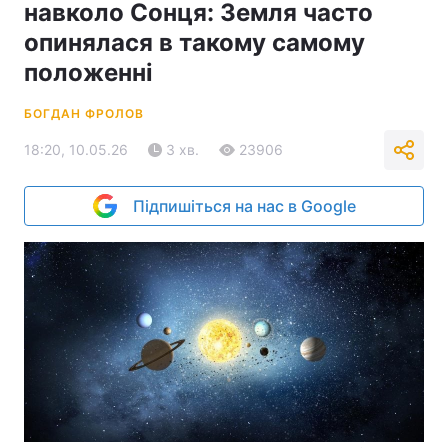
навколо Сонця: Земля часто
опинялася в такому самому
положенні
БОГДАН ФРОЛОВ
18:20, 10.05.26
3 хв.
23906
Підпишіться на нас в Google