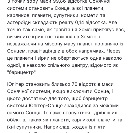
З точки зору маси 99,86 відсотка Сонячної
системи становить Сонце, а всі планети,
карликові планети, супутники, комети та
астероїди складають решту 0,14 відсотка. Але
точно так само, як гравітація Землі притягує вас,
ви чините крихітне тяжіння на Землю, і,
незважаючи на мізерну масу планет порівняно із
Сонцем, гравітація діє в обох напрямках. Через
це планети і зірки не обертаються одна навколо
одної, а навколо спільного центру, відомого як
"барицентр".
Юпітер становить близько 70 відсотків маси
Сонячної системи, якщо виключити Сонце, і
цього достатньо для того, щоб барицентр
системи Юпітер-Сонце знаходився за межами
самого Сонця. Те саме стосується і дрібніших
об’єктів, таких як планети, карликові планети та
їхні супутники. Наприклад, жоден із п'яти