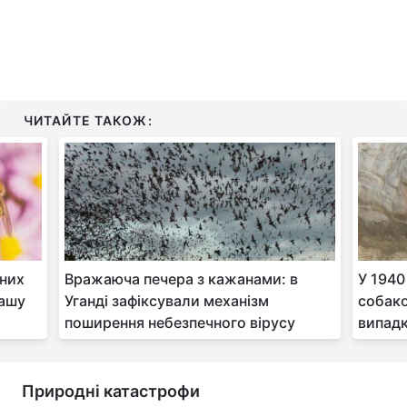
ЧИТАЙТЕ ТАКОЖ:
чних
Вражаюча печера з кажанами: в
У 1940
нашу
Уганді зафіксували механізм
собако
поширення небезпечного вірусу
випадк
Природні катастрофи