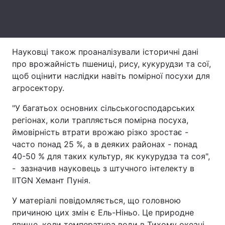
Тема оформлення
Науковці також проаналізували історичні дані
про врожайність пшениці, рису, кукурудзи та сої,
щоб оцінити наслідки навіть помірної посухи для
агросектору.
"У багатьох основних сільськогосподарських
регіонах, коли трапляється помірна посуха,
ймовірність втрати врожаю різко зростає -
часто понад 25 %, а в деяких районах - понад
40-50 % для таких культур, як кукурудза та соя",
- зазначив науковець з штучного інтелекту в
IITGN Хемант Пунія.
У матеріалі повідомляється, що головною
причиною цих змін є Ель-Ніньо. Це природне
явище, коли температура води в Тихому океані