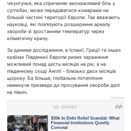
чікунгунья, яка спричиняє виснажливий біль у
суглобах, може передаватися комарами на
більшій частині території Європи. Так вважають
науковці, які пов’язують розширення ареалу
хвороби зі зростанням температур через
кліматичну кризу.
За даними дослідження, в Іспанії, Греції та інших
країнах Південної Європи ризик зараження
можливий понад шість місяців на рік, а на
південному сході Англії - близько двох місяців
щороку. Ба більше, глобальне потепління
неминуче призведе до просування хвороби далі
на північ.
Реклама