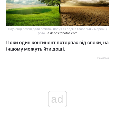
Науковці розглядали початок посух як події в глобальній мережі /
фото
ua.depositphotos.com
Поки один континент потерпає від спеки, на
іншому можуть йти дощі.
Реклама
ad