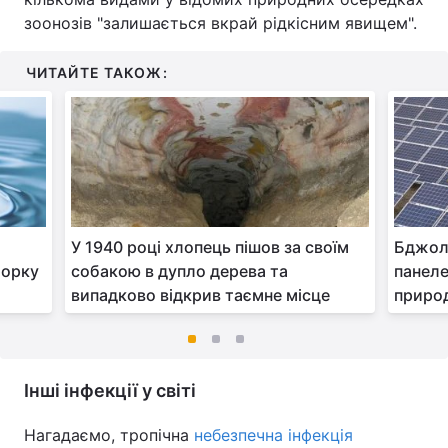
зоонозів "залишається вкрай рідкісним явищем".
ЧИТАЙТЕ ТАКОЖ:
У 1940 році хлопець пішов за своїм
Бджол
Йорку
собакою в дупло дерева та
панеле
випадково відкрив таємне місце
природ
Інші інфекції у світі
Нагадаємо, тропічна
небезпечна інфекція