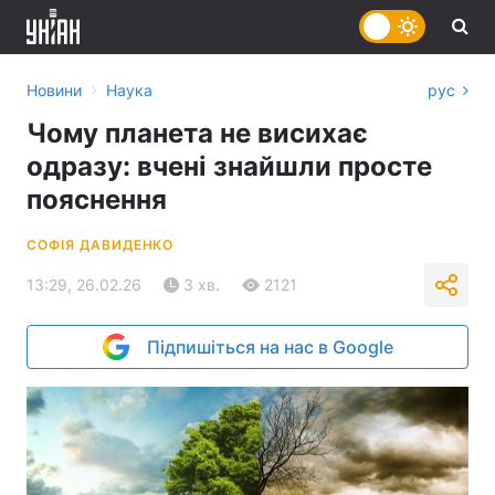
›
Новини
Наука
рус
Чому планета не висихає
одразу: вчені знайшли просте
пояснення
СОФІЯ ДАВИДЕНКО
13:29, 26.02.26
3 хв.
2121
Підпишіться на нас в Google