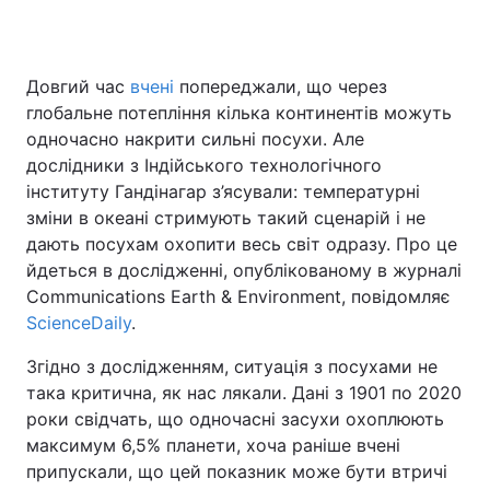
Довгий час
вчені
попереджали, що через
Головна
Війна
глобальне потепління кілька континентів можуть
одночасно накрити сильні посухи. Але
Україна
Політика
дослідники з Індійського технологічного
інституту Гандінагар з’ясували: температурні
Економіка
Світ
зміни в океані стримують такий сценарій і не
Спорт
Наука
дають посухам охопити весь світ одразу. Про це
йдеться в дослідженні, опублікованому в журналі
Техно і зв'язок
Лайт
Communications Earth & Environment, повідомляє
ScienceDaily
.
Зброя
Інциденти
Згідно з дослідженням, ситуація з посухами не
Здоров'я
Туризм
така критична, як нас лякали. Дані з 1901 по 2020
роки свідчать, що одночасні засухи охоплюють
Цікавинки
Погода
максимум 6,5% планети, хоча раніше вчені
припускали, що цей показник може бути втричі
Екологія
Регіони