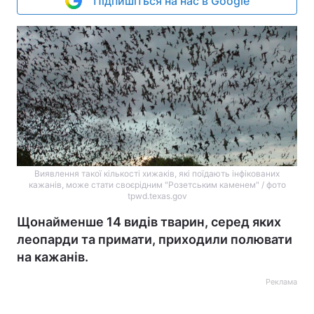
Підпишіться на нас в Google
Виявлення такої кількості хижаків, які поїдають інфікованих
кажанів, може стати своєрідним "Розетським каменем" / фото
tpwd.texas.gov
Щонайменше 14 видів тварин, серед яких
леопарди та примати, приходили полювати
на кажанів.
Реклама