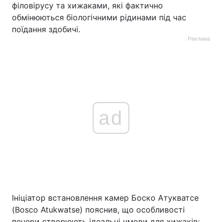
філовірусу та хижаками, які фактично
обмінюються біологічними рідинами під час
поїдання здобичі.
Реклама
ad
Ініціатор встановлення камер Боско Атукватсе
(Bosco Atukwatse) пояснив, що особливості
печери створюють ідеальні умови для хижаків: