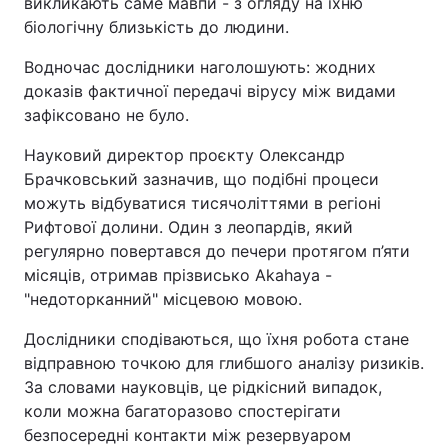
викликають саме мавпи - з огляду на їхню
біологічну близькість до людини.
Водночас дослідники наголошують: жодних
доказів фактичної передачі вірусу між видами
зафіксовано не було.
Науковий директор проєкту Олександр
Брачковський зазначив, що подібні процеси
можуть відбуватися тисячоліттями в регіоні
Рифтової долини. Один з леопардів, який
регулярно повертався до печери протягом п’яти
місяців, отримав прізвисько Akahaya -
"недоторканний" місцевою мовою.
Дослідники сподіваються, що їхня робота стане
відправною точкою для глибшого аналізу ризиків.
За словами науковців, це рідкісний випадок,
коли можна багаторазово спостерігати
безпосередні контакти між резервуаром