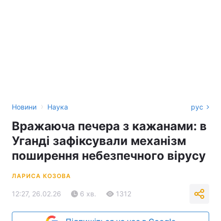
›
Новини
Наука
рус
Вражаюча печера з кажанами: в
Уганді зафіксували механізм
поширення небезпечного вірусу
ЛАРИСА КОЗОВА
12:27, 26.02.26
6 хв.
1312