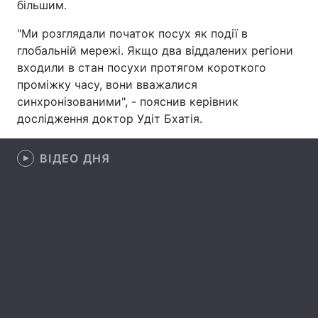
більшим.
Лонгріди
"Ми розглядали початок посух як події в
глобальній мережі. Якщо два віддалених регіони
входили в стан посухи протягом короткого
Відео з Youtube
Статті
проміжку часу, вони вважалися
Інтерв'ю
Думки
синхронізованими", - пояснив керівник
дослідження доктор Удіт Бхатія.
Архів
Вакансії
ВІДЕО ДНЯ
Контакти
Послуги