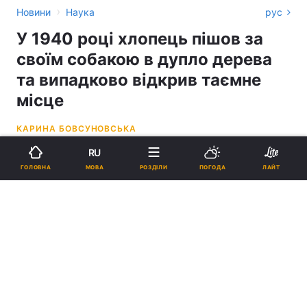
›
Новини
Наука
рус
У 1940 році хлопець пішов за
своїм собакою в дупло дерева
та випадково відкрив таємне
місце
КАРИНА БОВСУНОВСЬКА
RU
10:01, 26.02.26
5 хв.
201023
МОВА
ГОЛОВНА
РОЗДІЛИ
ПОГОДА
ЛАЙТ
Підпишіться на нас в Google