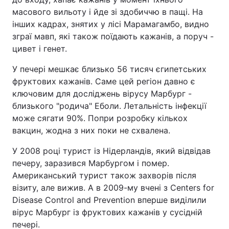
масового вильоту і йде зі здобиччю в пащі. На
інших кадрах, знятих у лісі Марамагамбо, видно
зграї мавп, які також поїдають кажанів, а поруч -
цивет і генет.
У печері мешкає близько 56 тисяч єгипетських
фруктових кажанів. Саме цей регіон давно є
ключовим для досліджень вірусу Марбург -
близького "родича" Еболи. Летальність інфекції
може сягати 90%. Попри розробку кількох
вакцин, жодна з них поки не схвалена.
У 2008 році турист із Нідерландів, який відвідав
печеру, заразився Марбургом і помер.
Американський турист також захворів після
візиту, але вижив. А в 2009-му вчені з Centers for
Disease Control and Prevention вперше виділили
вірус Марбург із фруктових кажанів у сусідній
печері.