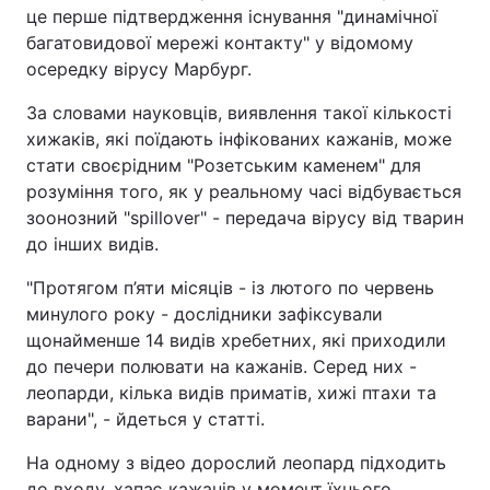
це перше підтвердження існування "динамічної
багатовидової мережі контакту" у відомому
осередку вірусу Марбург.
За словами науковців, виявлення такої кількості
хижаків, які поїдають інфікованих кажанів, може
стати своєрідним "Розетським каменем" для
розуміння того, як у реальному часі відбувається
зоонозний "spillover" - передача вірусу від тварин
до інших видів.
"Протягом п’яти місяців - із лютого по червень
минулого року - дослідники зафіксували
щонайменше 14 видів хребетних, які приходили
до печери полювати на кажанів. Серед них -
леопарди, кілька видів приматів, хижі птахи та
варани", - йдеться у статті.
На одному з відео дорослий леопард підходить
до входу, хапає кажанів у момент їхнього