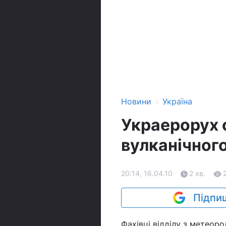
›
Новини
Україна
Украерорух 
вулканічного
20:14, 16.04.10
2 хв.
Підпиш
Фахівці відділу з метеор