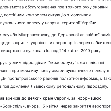
ідприємства обслуговування повітряного руху України
ід постійним контролем ситуацію з можливим
лканічного попелу у напрямі території України.
-служба Мінтрансзв’язку, до Державної авіаційної адмін
 щодо закриття українських аеропортів через наближе
 виверження вулкана в Ісландії 14 квітня 2010 року.
руктурним підрозділам "Украероруху" вже надіслані
ення про можливу появу хмари вулканічного попелу в п
і Дніпропетровського районів польотної інформації. Та
е повідомлення Львівському регіональному підрозділу.
віарейсів до деяких країн Європи, за інформацією
Бориспіль», вчора, 15 квітня, через закриття аеропорт