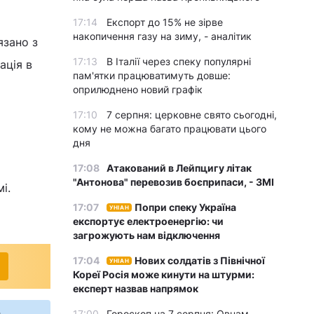
17:14
Експорт до 15% не зірве
накопичення газу на зиму, - аналітик
язано з
17:13
В Італії через спеку популярні
ація в
пам'ятки працюватимуть довше:
оприлюднено новий графік
17:10
7 серпня: церковне свято сьогодні,
кому не можна багато працювати цього
дня
17:08
Атакований в Лейпцигу літак
"Антонова" перевозив боєприпаси, - ЗМІ
і.
17:07
Попри спеку Україна
УНІАН
експортує електроенергію: чи
загрожують нам відключення
17:04
Нових солдатів з Північної
УНІАН
Кореї Росія може кинути на штурми:
експерт назвав напрямок
17:00
Гороскоп на 7 серпня: Овнам –