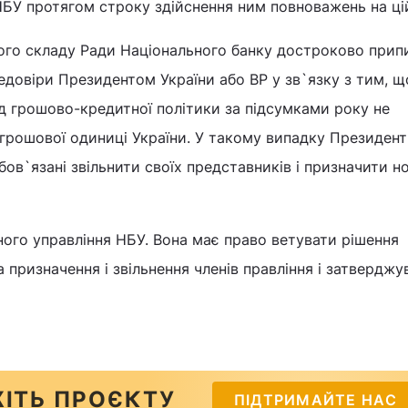
БУ протягом строку здійснення ним повноважень на цій
го складу Ради Національного банку достроково прип
едовіри Президентом України або ВР у зв`язку з тим, щ
д грошово-кредитної політики за підсумками року не
 грошової одиниці України. У такому випадку Президент 
бов`язані звільнити своїх представників і призначити н
ного управління НБУ. Вона має право ветувати рішення
а призначення і звільнення членів правління і затверджу
ІТЬ ПРОЄКТУ
ПІДТРИМАЙТЕ НАС