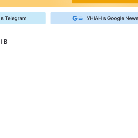
 в Telegram
УНІАН в Google New
ІВ