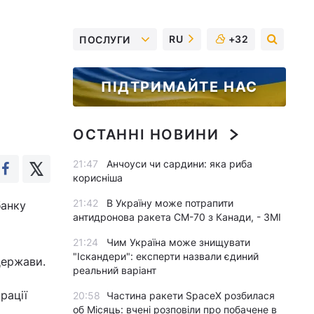
RU
+32
ПОСЛУГИ
ПІДТРИМАЙТЕ НАС
ОСТАННІ НОВИНИ
21:47
Анчоуси чи сардини: яка риба
корисніша
21:42
В Україну може потрапити
банку
антидронова ракета CM-70 з Канади, - ЗМІ
21:24
Чим Україна може знищувати
"Іскандери": експерти назвали єдиний
держави.
реальний варіант
рації
20:58
Частина ракети SpaceX розбилася
об Місяць: вчені розповіли про побачене в