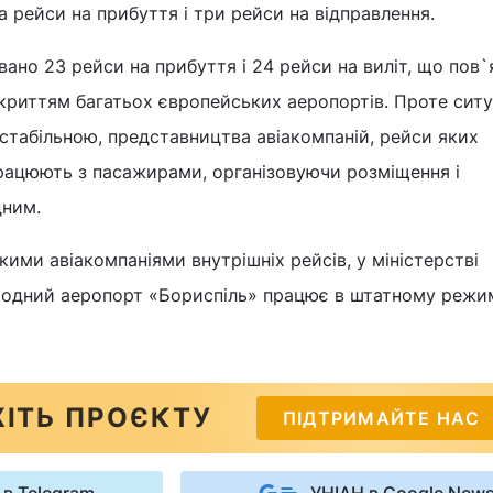
а рейси на прибуття і три рейси на відправлення.
овано 23 рейси на прибуття і 24 рейси на виліт, що пов`
криттям багатьох європейських аеропортів. Проте ситу
стабільною, представництва авіакомпаній, рейси яких
рацюють з пасажирами, організовуючи розміщення і
дним.
ими авіакомпаніями внутрішніх рейсів, у міністерстві
одний аеропорт «Бориспіль» працює в штатному режим
ІТЬ ПРОЄКТУ
ПІДТРИМАЙТЕ НАС