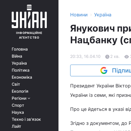
›
Новини
Україна
Янукович пр
ІНФОРМАЦІЙНЕ
Нацбанку (с
АГЕНТСТВО
Головна
Війна
20:33, 16.04.10
2 хв.
Україна
Підпиш
Політика
Економіка
Світ
Президент України Віктор
Екологія
України із семи, які при
Регіони
Спорт
Про це йдеться в указі в
Наука
Техно і зв'язок
Згідно з документом, до 
Лайт