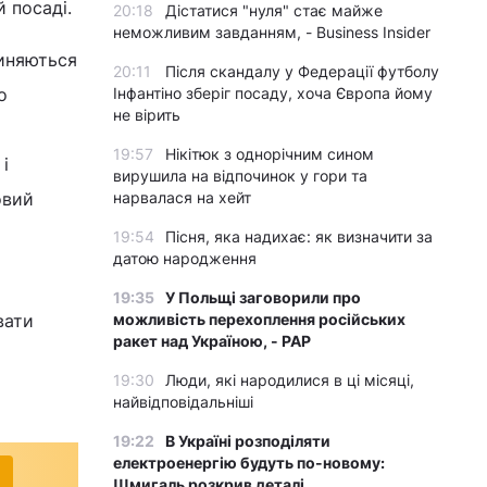
 посаді.
20:18
Дістатися "нуля" стає майже
неможливим завданням, - Business Insider
иняються
20:11
Після скандалу у Федерації футболу
о
Інфантіно зберіг посаду, хоча Європа йому
не вірить
19:57
Нікітюк з однорічним сином
і
вирушила на відпочинок у гори та
овий
нарвалася на хейт
19:54
Пісня, яка надихає: як визначити за
датою народження
19:35
У Польщі заговорили про
вати
можливість перехоплення російських
ракет над Україною, - PAP
19:30
Люди, які народилися в ці місяці,
найвідповідальніші
19:22
В Україні розподіляти
електроенергію будуть по-новому:
Шмигаль розкрив деталі