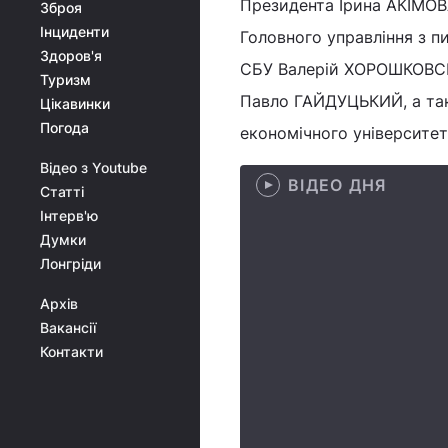
Президента Ірина АКІМОВА
Зброя
Інциденти
Головного управління з 
Здоров'я
СБУ Валерій ХОРОШКОВСЬ
Туризм
Павло ГАЙДУЦЬКИЙ, а так
Цікавинки
Погода
економічного університе
Відео з Youtube
ВІДЕО ДНЯ
Статті
Інтерв'ю
Думки
Лонгріди
Архів
Вакансії
Контакти