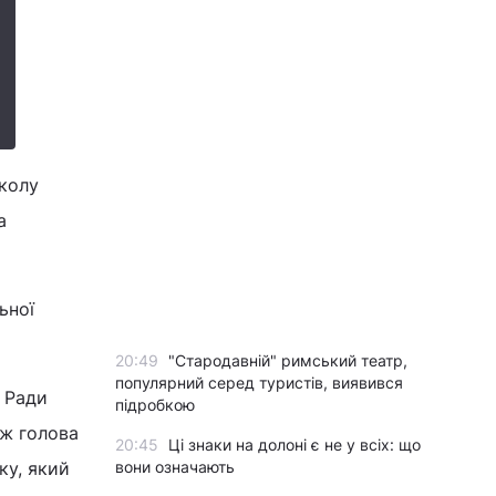
колу
а
ьної
20:49
"Стародавній" римський театр,
популярний серед туристів, виявився
у Ради
підробкою
ож голова
20:45
Ці знаки на долоні є не у всіх: що
ку, який
вони означають