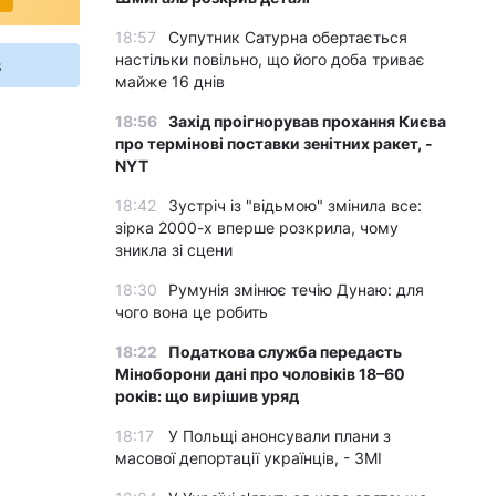
18:57
Супутник Сатурна обертається
настільки повільно, що його доба триває
s
майже 16 днів
18:56
Захід проігнорував прохання Києва
про термінові поставки зенітних ракет, -
NYT
18:42
Зустріч із "відьмою" змінила все:
зірка 2000-х вперше розкрила, чому
зникла зі сцени
18:30
Румунія змінює течію Дунаю: для
чого вона це робить
18:22
Податкова служба передасть
Міноборони дані про чоловіків 18–60
років: що вирішив уряд
18:17
У Польщі анонсували плани з
масової депортації українців, - ЗМІ