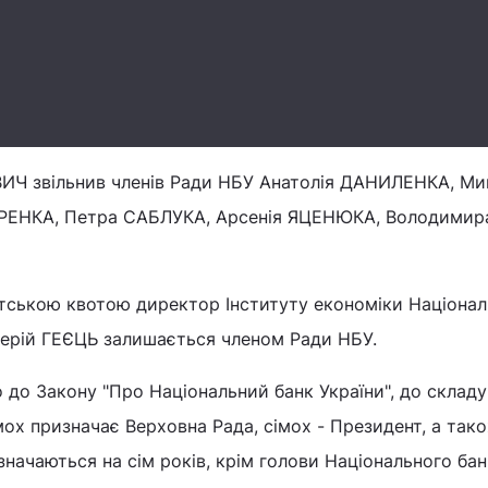
ИЧ звільнив членів Ради НБУ Анатолія ДАНИЛЕНКА, Ми
РЕНКА, Петра САБЛУКА, Арсенія ЯЦЕНЮКА, Володимир
тською квотою директор Інституту економіки Націонал
лерій ГЕЄЦЬ залишається членом Ради НБУ.
о до Закону "Про Національний банк України", до склад
імох призначає Верховна Рада, сімох - Президент, а так
начаються на сім років, крім голови Національного бан