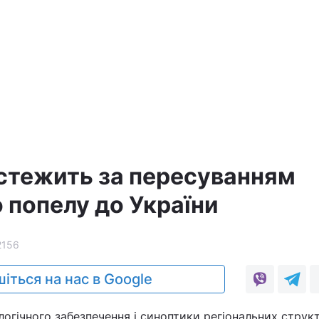
стежить за пересуванням
 попелу до України
2156
іться на нас в Google
ологічного забезпечення і синоптики регіональних струк