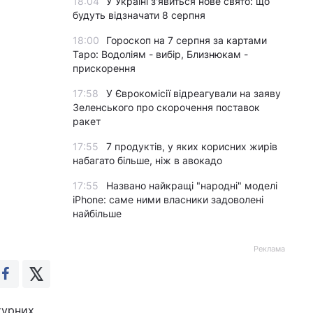
18:04
У Україні з'явиться нове свято: що
будуть відзначати 8 серпня
18:00
Гороскоп на 7 серпня за картами
Таро: Водоліям - вибір, Близнюкам -
прискорення
17:58
У Єврокомісії відреагували на заяву
Зеленського про скорочення поставок
ракет
17:55
7 продуктів, у яких корисних жирів
набагато більше, ніж в авокадо
17:55
Названо найкращі "народні" моделі
iPhone: саме ними власники задоволені
найбільше
Реклама
турних