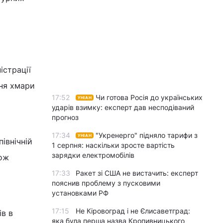
істрації
ння хмари
17:52
Чи готова Росія до українських
УНІАН
ударів взимку: експерт дав несподіваний
прогноз
17:34
"Укренерго" підняло тарифи з
УНІАН
івнічній
1 серпня: наскільки зросте вартість
зарядки електромобілів
кож
17:33
Ракет зі США не вистачить: експерт
пояснив проблему з пусковими
установками РФ
17:15
Не Кіровоград і не Єлисаветград:
ів в
яка була перша назва Кропивницького