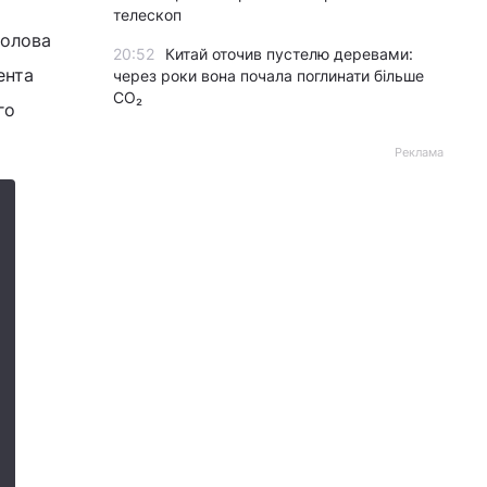
телескоп
голова
20:52
Китай оточив пустелю деревами:
ента
через роки вона почала поглинати більше
CO₂
го
Реклама