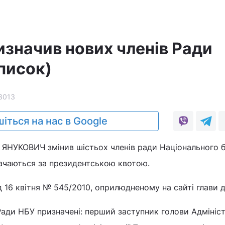
изначив нових членів Ради
писок)
3013
іться на нас в Google
 ЯНУКОВИЧ змінив шістьох членів ради Національного 
значаються за президентською квотою.
ід 16 квітня № 545/2010, оприлюдненому на сайті глави 
Ради НБУ призначені: перший заступник голови Адмініст