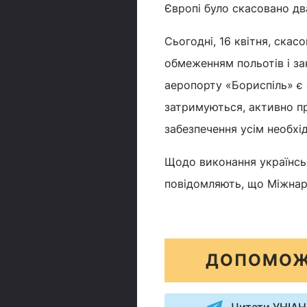
Європі було скасовано дв
Сьогодні, 16 квітня, скас
обмеженням польотів і за
аеропорту «Бориспіль» є 
затримуються, активно п
забезпечення усім необхі
Щодо виконання українськ
повідомляють, що Міжнар
ДОПОМОЖ