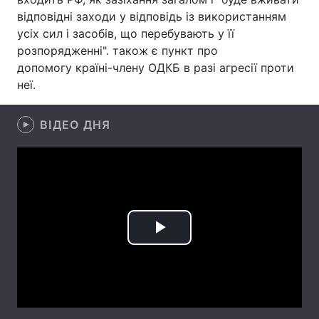
відповідні заходи у відповідь із використанням
Лонгріди
усіх сил і засобів, що перебувають у її
розпорядженні". також є пункт про
допомогу країні-члену ОДКБ в разі агресії проти
Відео з Youtube
Статті
неї.
Інтерв'ю
Думки
ВІДЕО ДНЯ
Архів
Вакансії
Контакти
Послуги
Play
Video