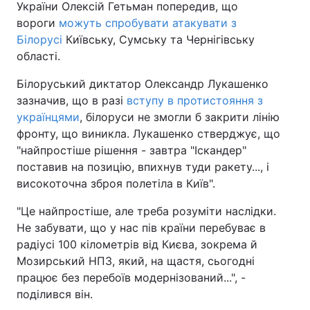
України Олексій Гетьман попередив, що
вороги
можуть спробувати атакувати з
Білорусі
Київську, Сумську та Чернігівську
області.
Білоруський диктатор Олександр Лукашенко
зазначив, що в разі
вступу в протистояння з
українцями
, білоруси не змогли б закрити лінію
фронту, що виникла. Лукашенко стверджує, що
"найпростіше рішення - завтра "Іскандер"
поставив на позицію, впихнув туди ракету..., і
високоточна зброя полетіла в Київ".
"Це найпростіше, але треба розуміти наслідки.
Не забувати, що у нас пів країни перебуває в
радіусі 100 кілометрів від Києва, зокрема й
Мозирський НПЗ, який, на щастя, сьогодні
працює без перебоїв модернізований...", -
поділився він.