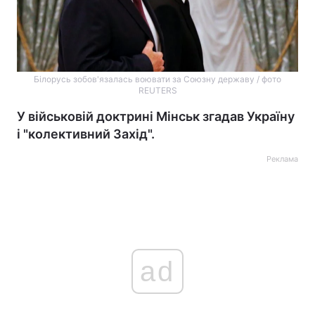
Білорусь зобов'язалась воювати за Союзну державу / фото
REUTERS
У військовій доктрині Мінськ згадав Україну
і "колективний Захід".
Реклама
ad