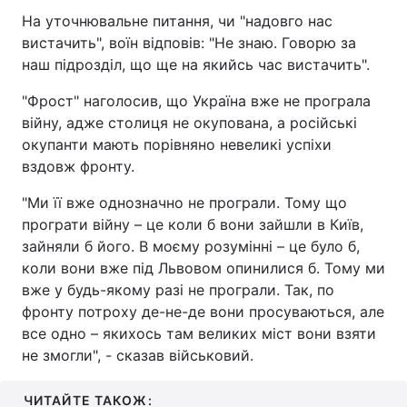
На уточнювальне питання, чи "надовго нас
вистачить", воїн відповів: "Не знаю. Говорю за
наш підрозділ, що ще на якийсь час вистачить".
"Фрост" наголосив, що Україна вже не програла
війну, адже столиця не окупована, а російські
окупанти мають порівняно невеликі успіхи
вздовж фронту.
"Ми її вже однозначно не програли. Тому що
програти війну – це коли б вони зайшли в Київ,
зайняли б його. В моєму розумінні – це було б,
коли вони вже під Львовом опинилися б. Тому ми
вже у будь-якому разі не програли. Так, по
фронту потроху де-не-де вони просуваються, але
все одно – якихось там великих міст вони взяти
не змогли", - сказав військовий.
ЧИТАЙТЕ ТАКОЖ: