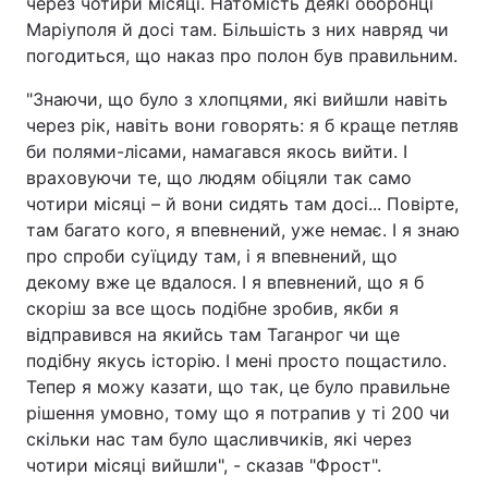
через чотири місяці. Натомість деякі оборонці
Маріуполя й досі там. Більшість з них навряд чи
погодиться, що наказ про полон був правильним.
"Знаючи, що було з хлопцями, які вийшли навіть
через рік, навіть вони говорять: я б краще петляв
би полями-лісами, намагався якось вийти. І
враховуючи те, що людям обіцяли так само
чотири місяці – й вони сидять там досі... Повірте,
там багато кого, я впевнений, уже немає. І я знаю
про спроби суїциду там, і я впевнений, що
декому вже це вдалося. І я впевнений, що я б
скоріш за все щось подібне зробив, якби я
відправився на якийсь там Таганрог чи ще
подібну якусь історію. І мені просто пощастило.
Тепер я можу казати, що так, це було правильне
рішення умовно, тому що я потрапив у ті 200 чи
скільки нас там було щасливчиків, які через
чотири місяці вийшли", - сказав "Фрост".