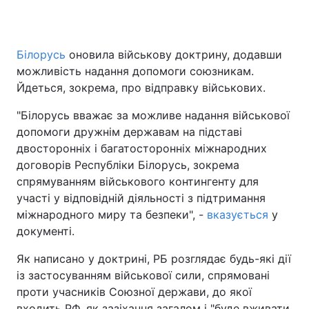
Білорусь
оновила військову доктрину, додавши
Головна
Війна
можливість надання допомоги союзникам.
Йдеться, зокрема, про відправку військових.
Україна
Політика
"Білорусь вважає за можливе надання військової
Економіка
Світ
допомоги дружнім державам на підставі
двосторонніх і багатосторонніх міжнародних
Спорт
Наука
договорів Республіки Білорусь, зокрема
спрямуванням військового контингенту для
Техно і зв'язок
Лайт
участі у відповідній діяльності з підтримання
Зброя
Інциденти
міжнародного миру та безпеки", -
вказується
у
документі.
Здоров'я
Туризм
Як написано у доктрині, РБ розглядає будь-які дії
Цікавинки
Погода
із застосуванням військової сили, спрямовані
проти учасників Союзної держави, до якої
Екологія
Регіони
входить РФ, як зазіхання загалом і "буде вживати