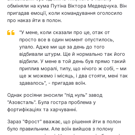
обміняли на кума Путіна Віктора Медведчука. Він
пригадав емоції, коли командування оголосило
про наказ йти в полон.
"У мене, коли сказали про це, отак от
просто все в один момент опустилось,
упало. Адже ми ще за день до того
відбивали штурм. Ще й нормально так його
відбили. У мене в той день був прямо такий
приплив моралі, типу, що нічого ж собі, – ми
ще ж можемо і місяць, і два стояти, мені так
здавалось", - пригадав воїн.
Однак росіяни зносили "під нуль" завод
"Азовсталь". Була гостра проблема у
фортифікаціях та харчуванні.
Зараз "Фрост" вважає, що рішення йти в полон
було правильним. Але воїн вийшов з полону