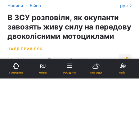
›
Новини
Війна
рус
В ЗСУ розповіли, як окупанти
завозять живу силу на передову
двоколісними мотоциклами
НАДЯ ПРИШЛЯК
09:46, 26.04.24
2 хв.
24959
RU
МОВА
ГОЛОВНА
РОЗДІЛИ
ПОГОДА
ЛАЙТ
Підпишіться на нас в Google