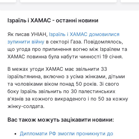
Ізраїль і ХАМАС - останні новини
Як писав УНІАН,
Ізраїль і ХАМАС домовилися
зупинити війну
в секторі Газа. Повідомлялось,
що угода про припинення вогню між Ізраїлем та
ХАМАС повинна була набути чинності 19 січня.
В межах угоди ХАМАС має звільнити 33
ізраїльтянина, включно з усіма жінками, дітьми
та чоловіками віком понад 50 років. Зі свого
боку Ізраїль звільнить по 30 палестинських
в'язнів за кожного викраденого і по 50 за кожну
жінку-солдата.
Вас також можуть зацікавити новини:
Дипломати РФ змогли проникнути до