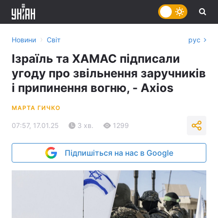
›
Новини
Світ
рус
Ізраїль та ХАМАС підписали
угоду про звільнення заручників
і припинення вогню, - Axios
МАРТА ГИЧКО
07:57, 17.01.25
3 хв.
1299
Підпишіться на нас в Google