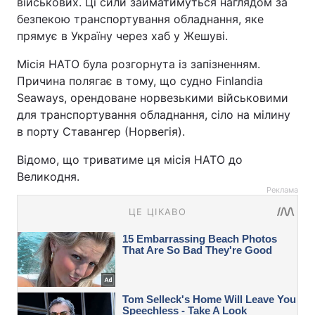
військових. Ці сили займатимуться наглядом за
безпекою транспортування обладнання, яке
прямує в Україну через хаб у Жешуві.
Місія НАТО була розгорнута із запізненням.
Причина полягає в тому, що судно Finlandia
Seaways, орендоване норвезькими військовими
для транспортування обладнання, сіло на мілину
в порту Ставангер (Норвегія).
Відомо, що триватиме ця місія НАТО до
Великодня.
Реклама