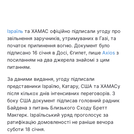
Головна
Війна
Ізраїль
та ХАМАС офіційно підписали угоду про
звільнення заручників, утримуваних в Газі, та
Україна
Політика
початок припинення вогню. Документ було
Економіка
Світ
підписано 16 січня в Досі, Єгипет, пише
Axios
з
посиланням на два джерела знайомі з цим
Спорт
Наука
питанням.
Техно і зв'язок
Лайт
За даними видання, угоду підписали
представники Ізраїлю, Катару, США та ХАМАСу
Зброя
Інциденти
після кількох днів інтенсивних переговорів. З
боку США документ підписав головний радник
Здоров'я
Туризм
Байдена з питань Близького Сходу Бретт
Макгерк. Ізраїльський уряд проголосує за
Цікавинки
Погода
ратифікацію домовленості не раніше вечора
суботи 18 січня.
Екологія
Регіони