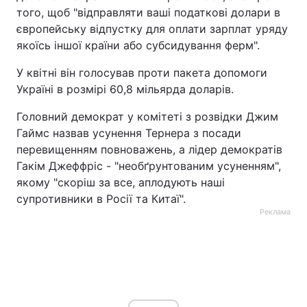
того, щоб "відправляти ваші податкові долари в
європейську відпустку для оплати зарплат уряду
якоїсь іншої країни або субсидування ферм".
У квітні він голосував проти пакета допомоги
Україні в розмірі 60,8 мільярда доларів.
Головний демократ у комітеті з розвідки Джим
Гаймс назвав усунення Тернера з посади
перевищенням повноважень, а лідер демократів
Гакім Джеффріс - "необґрунтованим усуненням",
якому "скоріш за все, аплодують наші
супротивники в Росії та Китаї".
Реклама