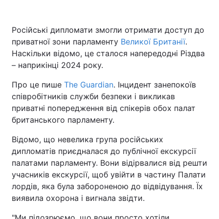
Російські дипломати змогли отримати доступ до
приватної зони парламенту
Великої Британії
.
Наскільки відомо, це сталося напередодні Різдва
– наприкінці 2024 року.
Про це пише
The Guardian
. Інцидент занепокоїв
співробітників служби безпеки і викликав
приватні попередження від спікерів обох палат
британського парламенту.
Відомо, що невелика група російських
дипломатів приєдналася до публічної екскурсії
палатами парламенту. Вони відірвалися від решти
учасників екскурсії, щоб увійти в частину Палати
лордів, яка була забороненою до відвідування. Їх
виявила охорона і вигнала звідти.
"Ми підозрюємо, що вони просто хотіли