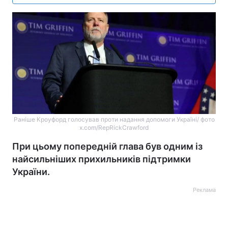
Раніше Кроуфорд голосував проти надання допомоги Україні/ фото
x.com/RepRickCrawford
При цьому попередній глава був одним із
найсильніших прихильників підтримки
України.
Реклама