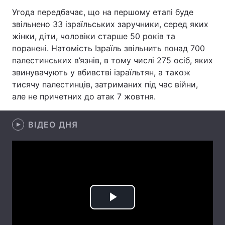
Угода передбачає, що на першому етапі буде
Лонгріди
звільнено 33 ізраїльських заручники, серед яких
жінки, діти, чоловіки старше 50 років та
Відео з Youtube
Статті
поранені. Натомість Ізраїль звільнить понад 700
палестинських в’язнів, в тому числі 275 осіб, яких
Інтерв'ю
Думки
звинувачують у вбивстві ізраїльтян, а також
тисячу палестинців, затриманих під час війни,
Архів
Вакансії
але не причетних до атак 7 жовтня.
Контакти
ВІДЕО ДНЯ
Послуги
Play