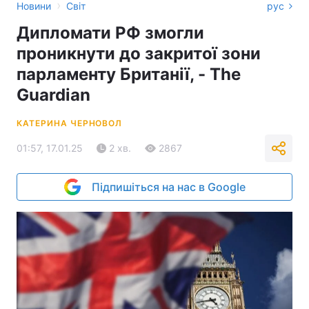
›
Новини
Світ
рус
Дипломати РФ змогли
проникнути до закритої зони
парламенту Британії, - The
Guardian
КАТЕРИНА ЧЕРНОВОЛ
01:57, 17.01.25
2 хв.
2867
Підпишіться на нас в Google