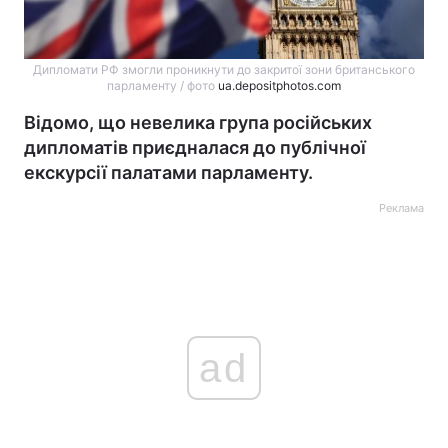
Дипломати РФ змогли проникнути до закритої зони британського
парламенту / фото
ua.depositphotos.com
Відомо, що невелика група російських
дипломатів приєдналася до публічної
екскурсії палатами парламенту.
Реклама
ad