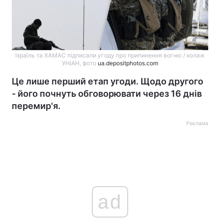
Ізраїль та ХАМАС підписали угоду про припинення вогню / колаж
УНІАН, фото
ua.depositphotos.com
Це лише перший етап угоди. Щодо другого
- його почнуть обговорювати через 16 днів
перемир'я.
Реклама
ad