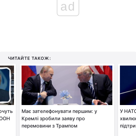
ad
ЧИТАЙТЕ ТАКОЖ:
хочуть
Має зателефонувати першим: у
У НАТО
 ООН
Кремлі зробили заяву про
хвилю
перемовини з Трампом
підтри