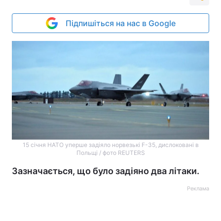
Підпишіться на нас в Google
15 січня НАТО уперше задіяло норвезькі F-35, дислоковані в
Польщі / фото REUTERS
Зазначається, що було задіяно два літаки.
Реклама