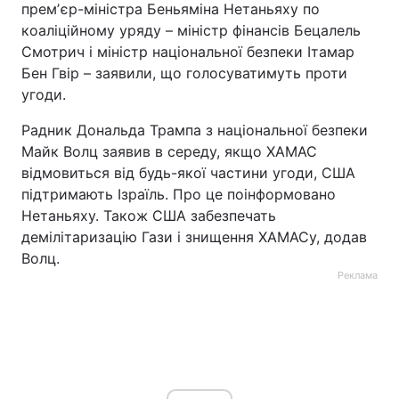
премʼєр-міністра Беньяміна Нетаньяху по
коаліційному уряду – міністр фінансів Бецалель
Смотрич і міністр національної безпеки Ітамар
Бен Гвір – заявили, що голосуватимуть проти
угоди.
Радник Дональда Трампа з національної безпеки
Майк Волц заявив в середу, якщо ХАМАС
відмовиться від будь-якої частини угоди, США
підтримають Ізраїль. Про це поінформовано
Нетаньяху. Також США забезпечать
демілітаризацію Гази і знищення ХАМАСу, додав
Волц.
Реклама