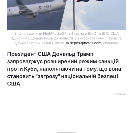
Згідно з даними FlightRadar24, з 4 лютого ВМС та ВПС США
здійснили щонайменше 25 польотів з використанням літаків та
дронів / Колаж: УНІАН, фото:
ua.depositphotos.com
, скріншот
Президент США Дональд Трамп
запроваджує розширений режим санкцій
проти Куби, наполягаючи на тому, що вона
становить "загрозу" національній безпеці
США.
Реклама