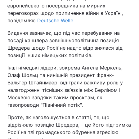
європейського посередника на мирних
переговорах щодо припинення війни в Україні,
повідомляє
Deutsche Welle
.
Видання зазначає, що під час перебування на
посаді канцлера зовнішньополітична позиція
Шредера щодо Росії не надто відрізнялася від
позиції інших німецьких політиків.
Інші німецькі лідери, зокрема Ангела Меркель,
Олаф Шольц та нинішній президент Франк-
Вальтер Штайнмаєр, відіграли важливу роль у
налагодженні тісніших зв’язків між Берліном і
Москвою завдяки таким проєктам, як
газопроводи "Північний потік".
Проте, як наголошується в статті, те, що
відрізняло позицію Шредера, – це його підтримка
Росії на тлі громадського обурення агресією