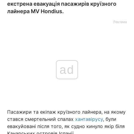
екстрена евакуація пасажирів круїзного
лайнера MV Hondius.
Реклама
ad
Пасажири та екіпаж круїзного лайнера, на якому
стався смертельний спалах
хантавірусу
, були
евакуйовані після того, як судно кинуло якір біля
Канарських островів Іспанії.