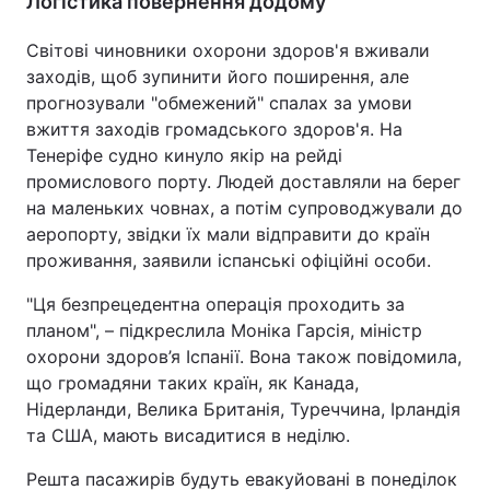
Логістика повернення додому
Світові чиновники охорони здоров'я вживали
заходів, щоб зупинити його поширення, але
прогнозували "обмежений" спалах за умови
вжиття заходів громадського здоров'я. На
Тенеріфе судно кинуло якір на рейді
промислового порту. Людей доставляли на берег
на маленьких човнах, а потім супроводжували до
аеропорту, звідки їх мали відправити до країн
проживання, заявили іспанські офіційні особи.
"Ця безпрецедентна операція проходить за
планом", – підкреслила Моніка Гарсія, міністр
охорони здоров’я Іспанії. Вона також повідомила,
що громадяни таких країн, як Канада,
Нідерланди, Велика Британія, Туреччина, Ірландія
та США, мають висадитися в неділю.
Решта пасажирів будуть евакуйовані в понеділок