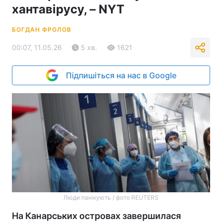
хантавірусу, – NYT
БОГДАН ФРОЛОВ
00:07, 11.05.26
5 хв.
1621
Підпишіться на нас в Google
Люди панікують / фото REUTERS
На Канарських островах завершилася