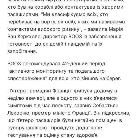
хто був на кораблі або контактував із хворими
пасажирами. "Ми класифікуємо всіх, хто
перебував на борту, як осіб, яких ми називаємо
контактами високого ризику", – заявила Марія
Ван Керкхове, директор ВООЗ із забезпечення
готовності до епідемій і пандемій та їх
запобігання.
ВООЗ рекомендувала 42-денний період
"активного моніторингу та подальшого
спостереження" для всіх, хто зійшов на берег.
П’ятеро громадян Франції прибули додому в
неділю ввечері, але в одного з них з’явилися
симптоми під час польоту, заявив Себастьян
Лекорню, прем’єр-міністр Франції. Він підкреслив,
що п’ятеро пасажирів були негайно поміщені в
сувору ізоляцію і пройдуть додаткове
тестування та оцінку стану здоров’я.