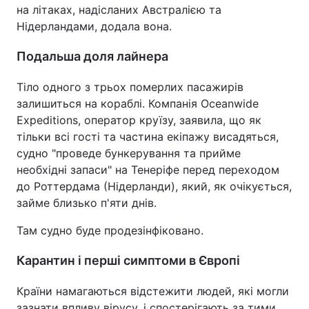
на літаках, надісланих Австралією та
Нідерландами, додала вона.
Подальша доля лайнера
Тіло одного з трьох померлих пасажирів
залишиться на кораблі. Компанія Oceanwide
Expeditions, оператор круїзу, заявила, що як
тільки всі гості та частина екіпажу висадяться,
судно "проведе бункерування та прийме
необхідні запаси" на Тенеріфе перед переходом
до Роттердама (Нідерланди), який, як очікується,
займе близько п'яти днів.
Там судно буде продезінфіковано.
Карантин і перші симптоми в Європі
Країни намагаються відстежити людей, які могли
зазнати впливу вірусу, і спостерігають за тими,