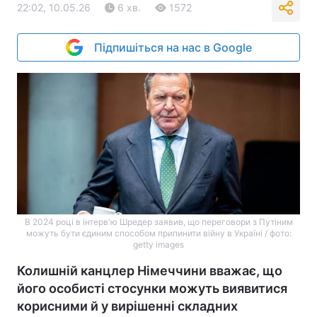
22:02, 10.05.26
6 хв.
1572
Підпишіться на нас в Google
В 2024 році в інтерв'ю Шредер заявив, що переговори з Путіним
можуть бути єдиним способом припинити війну в Україні / фото:
getty images
Колишній канцлер Німеччини вважає, що
його особисті стосунки можуть виявитися
корисними й у вирішенні складних