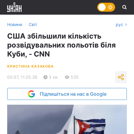
›
Новини
Світ
рус
США збільшили кількість
розвідувальних польотів біля
Куби, - CNN
КРИСТИНА КАЗАКОВА
00:57, 11.05.26
3 хв.
535
Підпишіться на нас в Google