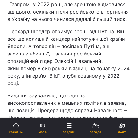
"Газпром" у 2022 році, але зрештою відмовився
від цього, оскільки після російського вторгнення
в Україну на нього чинився дедалі більший тиск.
"Герхард Шредер отримує гроші від Путіна. Він
все ще колишній канцлер найпотужнішої країни
Європи. А тепер він – посіпака Путіна, він
захищає вбивць", – заявив російський
опозиційний лідер Олексій Навальний,
який помер у сибірській в’язниці на початку 2024
року, в інтерв’ю "Bild", опублікованому у 2022
році.
Видання зауважило, що один із
високопоставлених німецьких політиків заявив,
що позиція Шредера щодо справи Навального –
Шредер сказав, що немає переконливих фактів,
які б доводили, що Навального отруїли –
RU
"викликає сором у багатьох німців".
МОВА
ГОЛОВНА
РОЗДІЛИ
ПОГОДА
ЛАЙТ