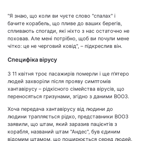
"Я знаю, що коли ви чуєте слово "спалах" і
бачите корабель, що пливе до ваших берегів,
спливають спогади, які ніхто з нас остаточно не
поховав. Але мені потрібно, щоб ви почули мене
чітко: це не черговий ковід", – підкреслив він.
Специфіка вірусу
З 11 квітня троє пасажирів померли і ще п’ятеро
людей захворіли після прояву симптомів
хантавірусу – рідкісного сімейства вірусів, що
переносяться гризунами, згідно з даними ВООЗ.
Хоча передача хантавірусу від людини до
людини трапляється рідко, представники ВООЗ
заявили, що штам, який заразив пацієнтів з
корабля, названий штам "Андес", був єдиним
відомим штамом, що поширюється серед людей.