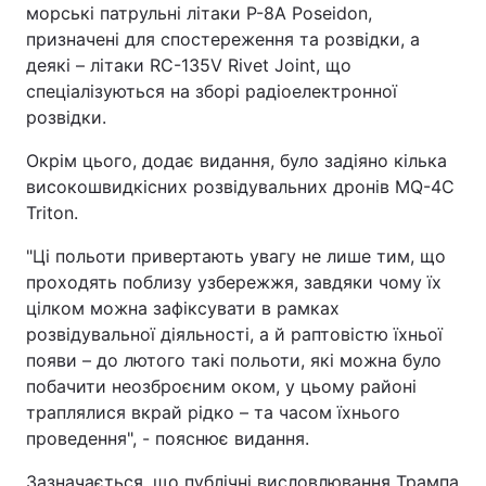
морські патрульні літаки P-8A Poseidon,
Тема оформлення
призначені для спостереження та розвідки, а
деякі – літаки RC-135V Rivet Joint, що
спеціалізуються на зборі радіоелектронної
розвідки.
Окрім цього, додає видання, було задіяно кілька
високошвидкісних розвідувальних дронів MQ-4C
Triton.
"Ці польоти привертають увагу не лише тим, що
проходять поблизу узбережжя, завдяки чому їх
цілком можна зафіксувати в рамках
розвідувальної діяльності, а й раптовістю їхньої
появи – до лютого такі польоти, які можна було
побачити неозброєним оком, у цьому районі
траплялися вкрай рідко – та часом їхнього
проведення", - пояснює видання.
Зазначається, що публічні висловлювання Трампа