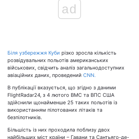
ad
Головна
Війна
Україна
Політика
Біля узбережжя Куби
різко зросла кількість
Економіка
Світ
розвідувальних польотів американських
військових, свідчить аналіз загальнодоступних
Спорт
Наука
авіаційних даних, проведений
CNN.
Техно і зв'язок
Лайт
В публікації вказується, що згідно з даними
FlightRadar24, з 4 лютого ВМС та ВПС США
Зброя
Інциденти
здійснили щонайменше 25 таких польотів із
Здоров'я
Туризм
використанням пілотованих літаків та
безпілотників.
Цікавинки
Погода
Більшість із них проходила поблизу двох
Екологія
Регіони
найбільших міст країни – Гавани та Сантьяго-де-