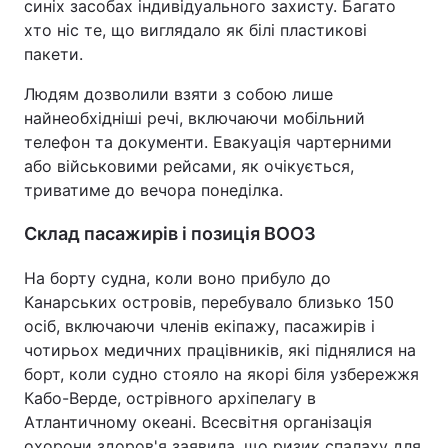
синіх засобах індивідуального захисту. Багато
хто ніс те, що виглядало як білі пластикові
пакети.
Людям дозволили взяти з собою лише
найнеобхідніші речі, включаючи мобільний
телефон та документи. Евакуація чартерними
або військовими рейсами, як очікується,
триватиме до вечора понеділка.
Склад пасажирів і позиція ВООЗ
На борту судна, коли воно прибуло до
Канарських островів, перебувало близько 150
осіб, включаючи членів екіпажу, пасажирів і
чотирьох медичних працівників, які піднялися на
борт, коли судно стояло на якорі біля узбережжя
Кабо-Верде, острівного архіпелагу в
Атлантичному океані. Всесвітня організація
охорони здоров'я заявила, що ризик спалаху для