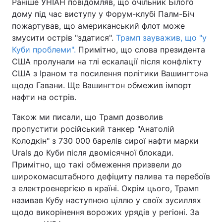
Раніше УНІАН повідомляв, що очільник Білого
дому під час виступу у Форум-клубі Палм-Біч
пожартував, що американський флот може
змусити острів "здатися".
Трамп зауважив, що "у
Куби проблеми".
Примітно, що слова президента
США пролунали на тлі ескалації після конфлікту
США з Іраном та посилення політики Вашингтона
щодо Гавани. Ще Вашингтон обмежив імпорт
нафти на острів.
Також ми писали, що Трамп дозволив
пропустити російський танкер "Анатолій
Колодкін" з 730 000 барелів сирої нафти марки
Urals до Куби після двомісячної блокади.
Примітно, що такі обмеження призвели до
широкомасштабного дефіциту палива та перебоїв
з електроенергією в країні. Окрім цього, Трамп
називав Кубу наступною ціллю у своїх зусиллях
щодо викорінення ворожих урядів у регіоні. За