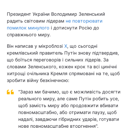
Президент України Володимир Зеленський
радить світовим лідерам
не повторювати
Головна
Війна
помилок минулого
і дотиснути Росію до
справжнього миру.
Україна
Політика
Він написав у мікроблозі
X
, що сьогодні
Економіка
Світ
кремлівський правитель Путін знову підтвердив,
що боїться переговорів і сильних лідерів. За
Спорт
Наука
словами Зеленського, кожен крок та всі цинічні
хитрощі очільника Кремля спрямовані на те, щоб
Техно і зв'язок
Лайт
зробити війну безкінечною:
Зброя
Інциденти
"Зараз ми бачимо, що є можливість досягти
реального миру, але саме Путін робить усе,
Здоров'я
Туризм
щоб замість миру або продовжити вбивати
повномасштабно, або отримати паузу, щоб
Цікавинки
Погода
надалі, завдаючи гібридних ударів, готувати
Екологія
Регіони
нове повномасштабне вторгнення".