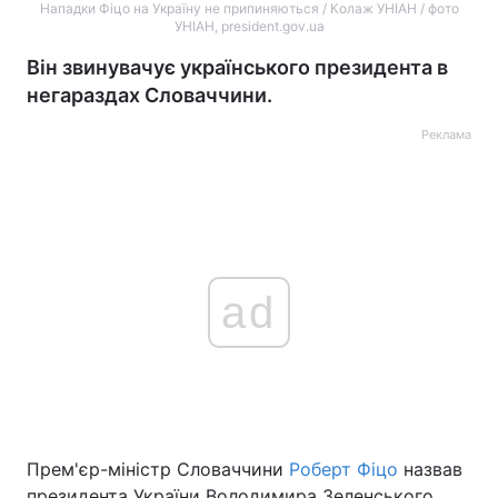
Нападки Фіцо на Україну не припиняються / Колаж УНІАН / фото
УНІАН, president.gov.ua
Він звинувачує українського президента в
негараздах Словаччини.
Реклама
ad
Прем'єр-міністр Словаччини
Роберт Фіцо
назвав
президента України Володимира Зеленського