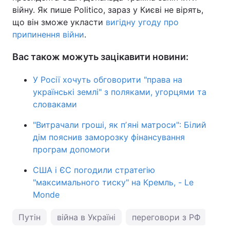
війну. Як пише Politico, зараз у Києві не вірять,
що він зможе укласти
вигідну угоду про
припинення війни
.
Вас також можуть зацікавити новини:
У Росії хочуть обговорити "права на
українські землі" з поляками, угорцями та
словаками
"Витрачали гроші, як пʼяні матроси": Білий
дім пояснив заморозку фінансування
програм допомоги
США і ЄС погодили стратегію
"максимального тиску" на Кремль, - Le
Monde
Путін
війна в Україні
переговори з РФ
Во