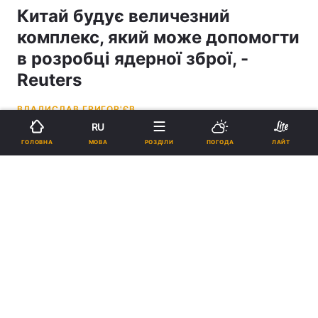
Китай будує величезний
комплекс, який може допомогти
в розробці ядерної зброї, -
Reuters
ВЛАДИСЛАВ ГРИГОР'ЄВ
RU
22:06, 28.01.25
4 хв.
1262
МОВА
ГОЛОВНА
РОЗДІЛИ
ПОГОДА
ЛАЙТ
Підпишіться на нас в Google