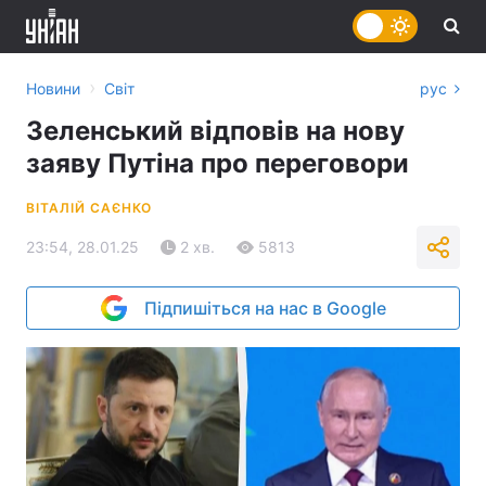
›
Новини
Світ
рус
Зеленський відповів на нову
заяву Путіна про переговори
ВІТАЛІЙ САЄНКО
23:54, 28.01.25
2 хв.
5813
Підпишіться на нас в Google