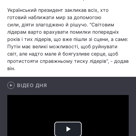
Український президент закликав всіх, хто
Лонгріди
готовий наближати мир за допомогою
сили, діяти злагоджено й рішучо. "Світовим
Відео з Youtube
Статті
лідерам варто врахувати помилки попередніх
років і тих лідерів, що вже пішли зі сцени, а саме:
Інтерв'ю
Думки
Путін має великі можливості, щоб руйнувати
світ, але надто мале й боягузливе серце, щоб
Архів
Вакансії
протистояти справжньому тиску лідерів", - додав
він.
Контакти
Послуги
ВІДЕО ДНЯ