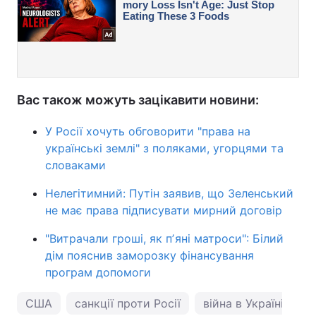
Вас також можуть зацікавити новини:
У Росії хочуть обговорити "права на
українські землі" з поляками, угорцями та
словаками
Нелегітимний: Путін заявив, що Зеленський
не має права підписувати мирний договір
"Витрачали гроші, як пʼяні матроси": Білий
дім пояснив заморозку фінансування
програм допомоги
США
санкції проти Росії
війна в Україні
Є