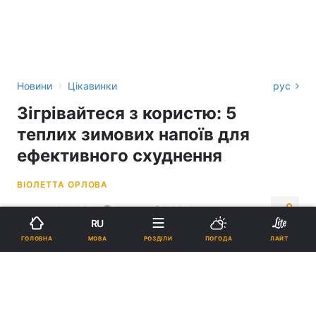
›
Новини
Цікавинки
рус
Зігрівайтеся з користю: 5
теплих зимових напоїв для
ефективного схуднення
ВІОЛЕТТА ОРЛОВА
03:42, 28.11.23
2 хв.
18716
RU
МОВА
ГОЛОВНА
РОЗДІЛИ
ПОГОДА
ЛАЙТ
Підпишіться на нас в Google