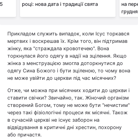
25
році: нова дата і традиції свята
на пер
грудня
Прикладом служить випадок, коли Ісус торкався
мертвих і воскрешав їх. Крім того, він підтримав
жінку, яка "страждала кровотечею". Вона
торкнулася його одягу в надії на зцілення. Якщо
жінка з менструацією змогла доторкнутися до
одягу Сина Божого і бути зціленою, то чому вона
не може увійти до церкви під час місячних?
Отже, чи можна при місячних ходити до церкви і
ставити свічки? Звичайно, так. Жіночий організм
створений Богом, тому не може бути "нечистим"
через такі фізіологічні процеси як місячні. Також
в сучасній церкві не існує заборон на
відвідування в критичні дні хрестин, похорону
або причастя.