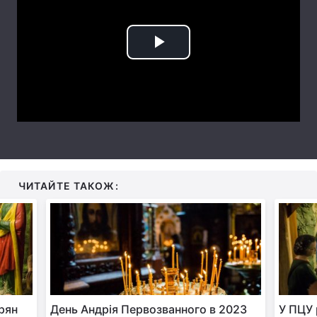
Тема оформлення
Play
Video
ЧИТАЙТЕ ТАКОЖ:
ірян
День Андрія Первозванного в 2023
У ПЦУ 