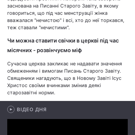
заснована на Писанні Старого Завіту, в якому
Лонгріди
говориться, що під час менструації жінка
вважалася "нечистою" і всі, хто до неї торкався,
теж ставали "нечистими".
Відео з Youtube
Статті
Чи можна ставити свічки в церкві під час
Інтерв'ю
Думки
місячних - розвінчуємо міф
Архів
Вакансії
Сучасна церква закликає не надавати значення
Контакти
обмеженням і вимогам Писань Старого Завіту.
Священики нагадують, що в Новому Завіті Ісус
Послуги
Христос своїми вчинками змінив деякі
старозавітні норми.
ВІДЕО ДНЯ