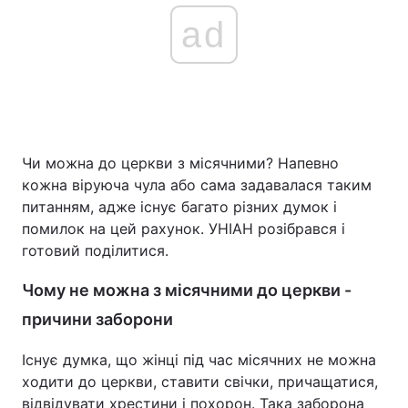
ad
Головна
Війна
Україна
Політика
Економіка
Світ
Чи можна до церкви з місячними? Напевно
кожна віруюча чула або сама задавалася таким
Спорт
Наука
питанням, адже існує багато різних думок і
помилок на цей рахунок. УНІАН розібрався і
Техно і зв'язок
Лайт
готовий поділитися.
Зброя
Інциденти
Чому не можна з місячними до церкви -
причини заборони
Здоров'я
Туризм
Існує думка, що жінці під час місячних не можна
Цікавинки
Погода
ходити до церкви, ставити свічки, причащатися,
Екологія
Регіони
відвідувати хрестини і похорон. Така заборона