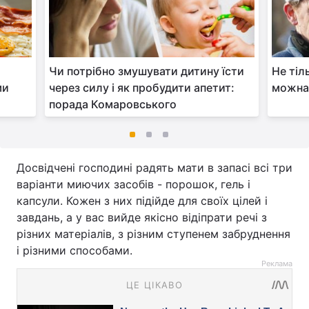
Чи потрібно змушувати дитину їсти
Не тіл
ми
через силу і як пробудити апетит:
можна 
порада Комаровського
Досвідчені господині радять мати в запасі всі три
варіанти миючих засобів - порошок, гель і
капсули. Кожен з них підійде для своїх цілей і
завдань, а у вас вийде якісно відіпрати речі з
різних матеріалів, з різним ступенем забруднення
і різними способами.
Реклама