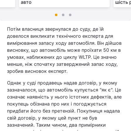
авто
шість 
Потім власниця звернулася до суду, де їй
довелося викликати технічного експерта для
вимірювання запасу ходу автомобіля. Він дійшов
висновку, що автомобіль може проїхати 50 км в
умовах, наближених до циклу WLTP. Це значно
менше, ніж спочатку затверджений запас ходу,
зробив висновок експерт.
Однак у суді продавець надав договір, у якому
зазначалося, що автомобіль купується "як є". Це
означає наявність у нього істотних дефектів, але
покупець обізнана про них і погоджується
придбати його без претензій. Покупниця надала
свій договір, у якому цей пункт не був
зазначений. Таким чином, два примірники