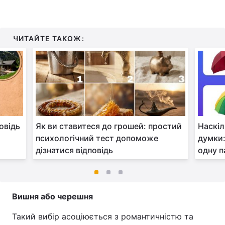
ЧИТАЙТЕ ТАКОЖ:
овідь
Як ви ставитеся до грошей: простий
Наскіл
а
психологічний тест допоможе
думки
дізнатися відповідь
одну 
Вишня або черешня
Такий вибір асоціюється з романтичністю та