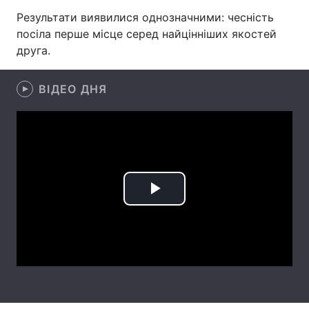
Результати виявилися однозначними: чесність
Лонгріди
посіла перше місце серед найцінніших якостей
друга.
Відео з Youtube
Статті
ВІДЕО ДНЯ
Інтерв'ю
Думки
Архів
Вакансії
Контакти
Послуги
Play
Video