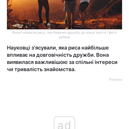
Вчені назвали рису, яка береже дружбу до кінця життя / фото
pxhere
Науковці з'ясували, яка риса найбільше
впливає на довговічність дружби. Вона
виявилася важливішою за спільні інтереси
чи тривалість знайомства.
Реклама
ad