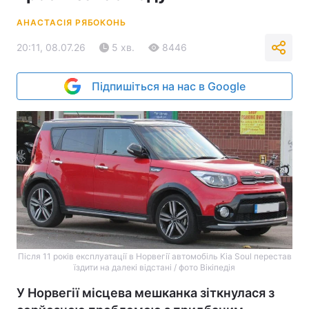
АНАСТАСІЯ РЯБОКОНЬ
20:11, 08.07.26
5 хв.
8446
Підпишіться на нас в Google
Після 11 років експлуатації в Норвегії автомобіль Kia Soul перестав
їздити на далекі відстані / фото Вікіпедія
У Норвегії місцева мешканка зіткнулася з