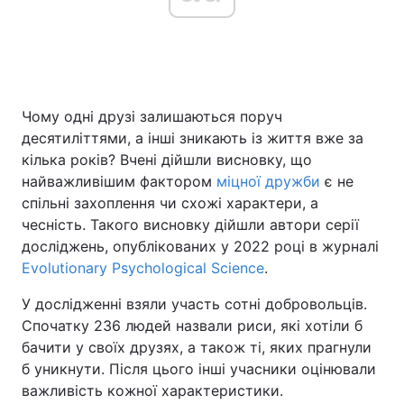
Головна
Війна
Чому одні друзі залишаються поруч
Україна
Політика
десятиліттями, а інші зникають із життя вже за
Економіка
Світ
кілька років? Вчені дійшли висновку, що
найважливішим фактором
міцної дружби
є не
Спорт
Наука
спільні захоплення чи схожі характери, а
чесність. Такого висновку дійшли автори серії
Техно і зв'язок
Лайт
досліджень, опублікованих у 2022 році в журналі
Evolutionary Psychological Science
.
Зброя
Інциденти
У дослідженні взяли участь сотні добровольців.
Здоров'я
Туризм
Спочатку 236 людей назвали риси, які хотіли б
бачити у своїх друзях, а також ті, яких прагнули
Цікавинки
Погода
б уникнути. Після цього інші учасники оцінювали
важливість кожної характеристики.
Екологія
Регіони