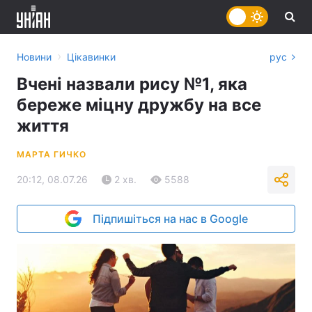
›
Новини
Цікавинки
рус
Вчені назвали рису №1, яка
береже міцну дружбу на все
життя
МАРТА ГИЧКО
20:12, 08.07.26
2 хв.
5588
Підпишіться на нас в Google