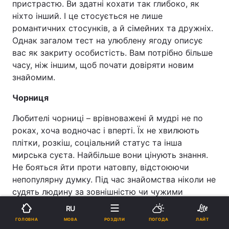
пристрастю. Ви здатні кохати так глибоко, як
ніхто інший. І це стосується не лише
романтичних стосунків, а й сімейних та дружніх.
Однак загалом тест на улюблену ягоду описує
вас як закриту особистість. Вам потрібно більше
часу, ніж іншим, щоб почати довіряти новим
знайомим.
Чорниця
Любителі чорниці – врівноважені й мудрі не по
роках, хоча водночас і вперті. Їх не хвилюють
плітки, розкіш, соціальний статус та інша
мирська суєта. Найбільше вони цінують знання.
Не бояться йти проти натовпу, відстоюючи
непопулярну думку. Під час знайомства ніколи не
судять людину за зовнішністю чи чужими
оцінками, а самі формують свою думку.
RU
Реклама
МОВА
ГОЛОВНА
РОЗДІЛИ
ПОГОДА
ЛАЙТ