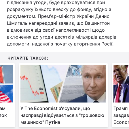
підписання угоди, буде враховуватися при
розрахунку їхнього внеску до фонду, згідно з
документом. Прем'єр-міністр України Денис
Шмигаль напередодні заявив, що Вашингтон
відмовився від своєї наполегливості щодо
включення до угоди десятків мільярдів доларів
допомоги, наданої з початку вторгнення Росії.
ЧИТАЙТЕ ТАКОЖ:
бам
У The Economist з'ясували, що
Трамп
лок
насправді відбувається з "грошовою
завдав
машиною" Путіна
Econo