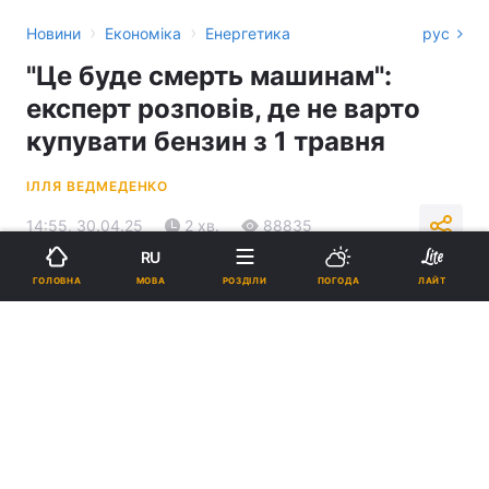
›
›
Новини
Економіка
Енергетика
рус
"‎Це буде смерть машинам"‎:
експерт розповів, де не варто
купувати бензин з 1 травня
ІЛЛЯ ВЕДМЕДЕНКО
14:55, 30.04.25
2 хв.
88835
RU
МОВА
ГОЛОВНА
РОЗДІЛИ
ПОГОДА
ЛАЙТ
Підпишіться на нас в Google