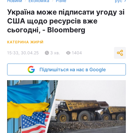
›
›
Новини
Економіка
Різне
рус
Україна може підписати угоду зі
США щодо ресурсів вже
сьогодні, - Bloomberg
КАТЕРИНА ЖИРІЙ
15:33, 30.04.25
3 хв.
1404
Підпишіться на нас в Google