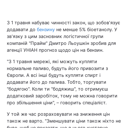
З 1 травня набуває чинності закон, що зобов'язує
Головна
Війна
додавати до
бензину
не менше 5% біоетанолу. У
зв'язку з цим засновник логістичної групи
Україна
Політика
компаній "Прайм" Дмитро Льоушкін зробив для
агенції УНІАН прогноз щодо цін на бензин.
Економіка
Світ
"З 1 травня мережі, які можуть купляти
Спорт
Наука
нормальне паливо, будуть його привозити з
Європи. А всі інші будуть купляти спирт і
Техно і зв'язок
Лайт
додавати його до палива. Тобто, торгувати
Зброя
Інциденти
"бодягою". Коли ти "бодяжиш", то отримуєш
додатковий заробіток, тому не можна говорити
Здоров'я
Туризм
про збільшення ціни", – говорить спеціаліст.
Цікавинки
Погода
У той же час розраховувати на зниження цін
також не варто. "Зменшувати ціни також ніхто не
Екологія
Регіони
буде, щоб не показати, що в нього кустарне