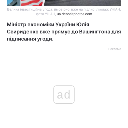
Велика інвестиційна угода, ймовірно, вже на підписі / колаж УНІАН,
фото УНІАН,
ua.depositphotos.com
Міністр економіки України Юлія
Свириденко вже прямує до Вашингтона для
підписання угоди.
Реклама
ad