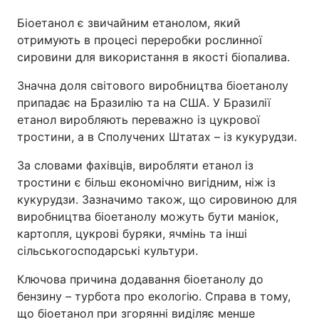
Біоетанол є звичайним етанолом, який
Тема оформлення
отримують в процесі переробки рослинної
сировини для використання в якості біопалива.
Значна доля світового виробництва біоетанолу
припадає на Бразилію та на США. У Бразилії
етанол виробляють переважно із цукрової
тростини, а в Сполучених Штатах – із кукурудзи.
За словами фахівців, виробляти етанол із
тростини є більш економічно вигідним, ніж із
кукурудзи. Зазначимо також, що сировиною для
виробництва біоетанолу можуть бути маніок,
картопля, цукрові буряки, ячмінь та інші
сільськогосподарські культури.
Ключова причина додавання біоетанолу до
бензину – турбота про екологію. Справа в тому,
що біоетанол при згорянні виділяє менше