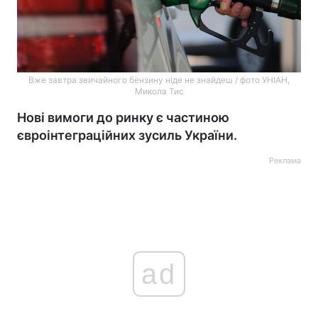
Вже завтра звичайного бензину ніде не знайдеш / фото УНІАН,
Микола Тис
Нові вимоги до ринку є частиною
євроінтеграційних зусиль України.
Реклама
ad