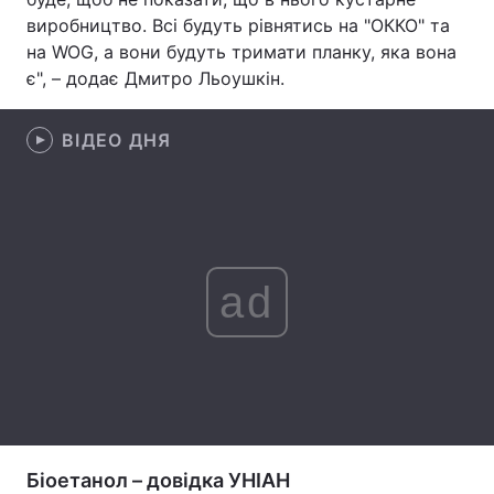
виробництво. Всі будуть рівнятись на "ОККО" та
Лонгріди
на WOG, а вони будуть тримати планку, яка вона
є", – додає Дмитро Льоушкін.
Відео з Youtube
Статті
ВІДЕО ДНЯ
Інтерв'ю
Думки
Архів
Вакансії
Контакти
ad
Послуги
Біоетанол – довідка УНІАН