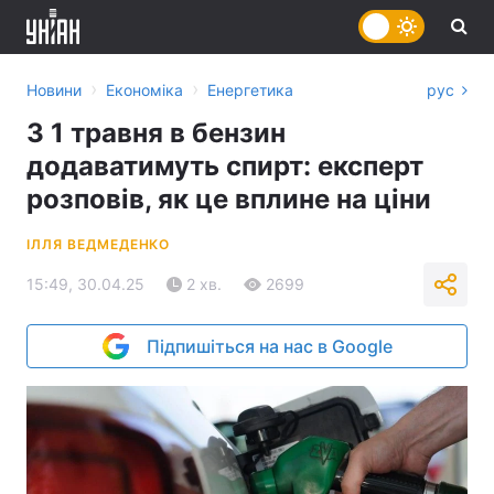
›
›
Новини
Економіка
Енергетика
рус
З 1 травня в бензин
додаватимуть спирт: експерт
розповів, як це вплине на ціни
ІЛЛЯ ВЕДМЕДЕНКО
15:49, 30.04.25
2 хв.
2699
Підпишіться на нас в Google