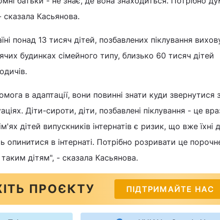
омні батьки - не знає, де вона знаходиться. Потрібно ду
- сказала Касьянова.
їні понад 13 тисяч дітей, позбавлених піклування вихов
ячих будинках сімейного типу, близько 60 тисяч дітей
одичів.
омога в адаптації, вони повинні знати куди звернутися 
ціях. Діти-сироти, діти, позбавлені піклування - це вр
м'ях дітей випускників інтернатів є ризик, що вже їхні ді
ь опинитися в інтернаті. Потрібно розривати це порочне
аким дітям", - сказала Касьянова.
ІТЬ ПРОЄКТУ
ПІДТРИМАЙТЕ НАС