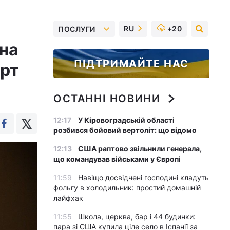
RU
+20
ПОСЛУГИ
дна
ПІДТРИМАЙТЕ НАС
ерт
ОСТАННІ НОВИНИ
12:17
У Кіровоградській області
розбився бойовий вертоліт: що відомо
12:13
США раптово звільнили генерала,
що командував військами у Європі
11:59
Навіщо досвідчені господині кладуть
фольгу в холодильник: простий домашній
лайфхак
11:55
Школа, церква, бар і 44 будинки:
пара зі США купила ціле село в Іспанії за