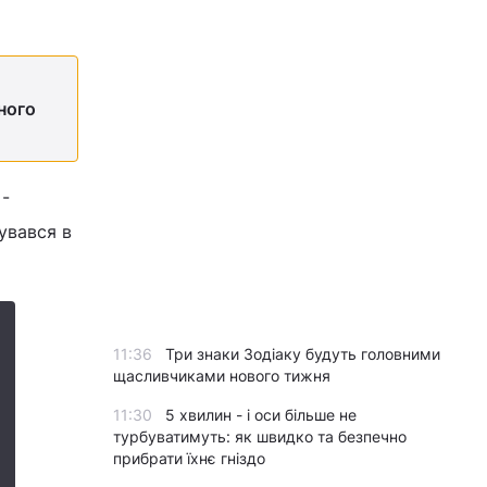
ного
 -
тувався в
11:36
Три знаки Зодіаку будуть головними
щасливчиками нового тижня
11:30
5 хвилин - і оси більше не
турбуватимуть: як швидко та безпечно
прибрати їхнє гніздо