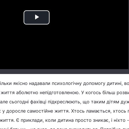
Play
Video
кільки якісно надавали психологічну допомогу дитині, в
життя аболютно непідготовленою. У когось більш розв
 але сьогодні фахівці підкреслюють, що таким дітям ду
 у доросле самостійне життя. Хтось ламається, хтось 
иття. Є приклади, коли дитина просто зникає, і ніхто -