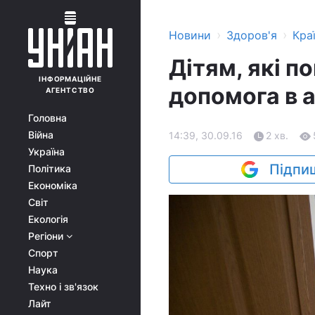
›
›
Новини
Здоров'я
Кра
Дітям, які п
ІНФОРМАЦІЙНЕ
допомога в а
АГЕНТСТВО
Головна
Війна
14:39, 30.09.16
2 хв.
Україна
Підпиш
Політика
Економіка
Світ
Екологія
Регіони
Спорт
Наука
Техно і зв'язок
Лайт