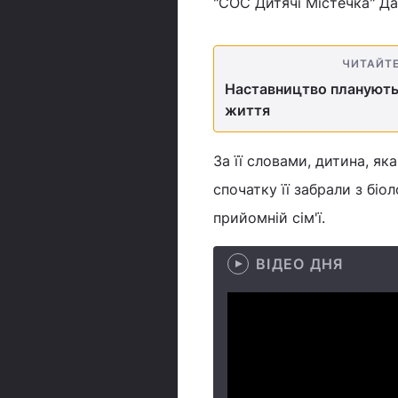
"СОС Дитячі Містечка" Да
ЧИТАЙТ
Наставництво планують 
життя
За її словами, дитина, я
спочатку її забрали з біол
прийомній сім'ї.
ВІДЕО ДНЯ