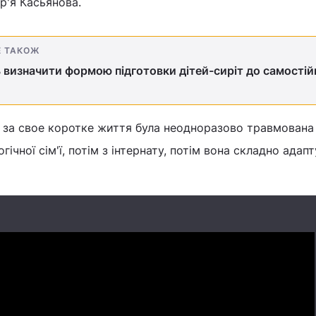
р'я Касьянова.
Е ТАКОЖ
визначити формою підготовки дітей-сиріт до самостій
ка за свое коротке життя була неодноразово травмована
огічної сім'ї, потім з інтернату, потім вона складно адап