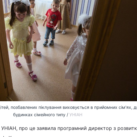
дітей, позбавлених піклування виховується в прийомних сім'ях, 
будинках сімейного типу /
УНІАН
 УНІАН, про це заявила програмний директор з розвит