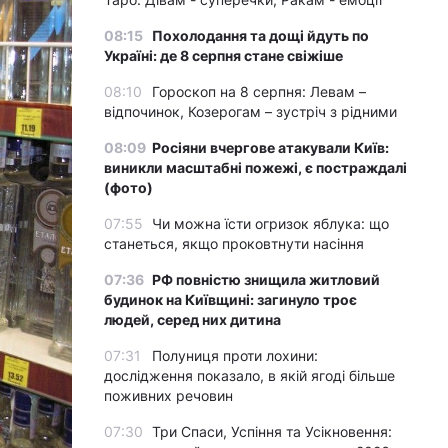
08:15
Похолодання та дощі йдуть по
Україні: де 8 серпня стане свіжіше
08:10
Гороскоп на 8 серпня: Левам –
відпочинок, Козерогам – зустріч з рідними
08:09
Росіяни вчергове атакували Київ:
виникли масштабні пожежі, є постраждалі
(фото)
07:55
Чи можна їсти огризок яблука: що
станеться, якщо проковтнути насіння
07:36
РФ повністю знищила житловий
будинок на Київщині: загинуло троє
людей, серед них дитина
07:31
Полуниця проти лохини:
дослідження показало, в якій ягоді більше
поживних речовин
07:30
Три Спаси, Успіння та Усікновення: