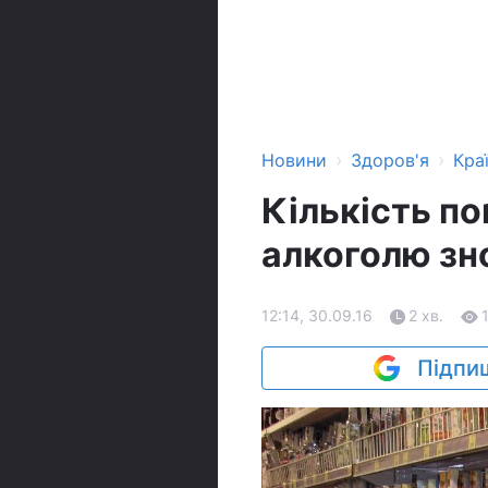
›
›
Новини
Здоров'я
Кра
Кількість п
алкоголю зн
12:14, 30.09.16
2 хв.
Підпиш