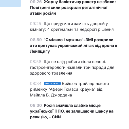
s
09:26
Жодну балістичну ракету не збили:
Повітряні сили розкрили деталі нічної
атаки росіян
09:25
Що придумати замість дверей у
кімнату: 4 оригінальні та недорогі рішення
08:59
"Сміливо і мужньо": ЗМІ розкрили,
хто врятував український літак від дрона в
Лейпцигу
08:58
Що не слід робити після вечері:
гастроентерологи назвали три поради для
здорового травлення
08:34
Вийшов трейлер нового
ОНОВЛЕНО
римейку "Афери Томаса Крауна" від
Майкла Б. Джордана
08:30
Росія знайшла слабке місце
української ППО, не залишаючи шансу на
реакцію, - CNN