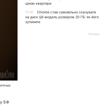
ціною квартири
11:41
Chrome став самовільно скачувати
на диск ШІ-модель розміром 20 ГБ: як його
зупинити
Реклама
дитячих
ку БФ