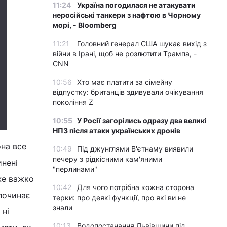
11:24
Україна погодилася не атакувати
неросійські танкери з нафтою в Чорному
морі, - Bloomberg
11:21
Головний генерал США шукає вихід з
війни в Ірані, щоб не розлютити Трампа, -
CNN
10:56
Хто має платити за сімейну
відпустку: британців здивували очікування
покоління Z
10:55
У Росії загорілись одразу два великі
НПЗ після атаки українських дронів
она все
10:49
Під джунглями В'єтнаму виявили
печеру з рідкісними кам'яними
инені
"перлинами"
же важко
10:42
Для чого потрібна кожна сторона
починає
терки: про деякі функції, про які ви не
знали
 ні
10:13
Водопостачання Львівщини під