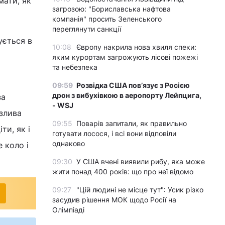
мати, як
загрозою: "Бориславська нафтова
компанія" просить Зеленського
переглянути санкції
ується в
10:08
Європу накрила нова хвиля спеки:
яким курортам загрожують лісові пожежі
та небезпека
09:59
Розвідка США пов’язує з Росією
дрон з вибухівкою в аеропорту Лейпцига,
за
- WSJ
азлива
09:55
Поварів запитали, як правильно
ти, як і
готувати лосося, і всі вони відповіли
однаково
 коло і
09:30
У США вчені виявили рибу, яка може
жити понад 400 років: що про неї відомо
09:27
"Цій людині не місце тут": Усик різко
засудив рішення МОК щодо Росії на
Олімпіаді