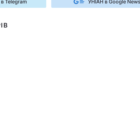
 в Telegram
УНІАН в Google New
ІВ