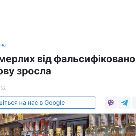
їна
омерлих від фальсифіковано
ову зросла
152
іться на нас в Google