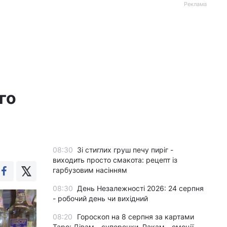
Реклама
го
08:30
Зі стиглих груш печу пиріг -
виходить просто смакота: рецепт із
гарбузовим насінням
08:30
День Незалежності 2026: 24 серпня
- робочий день чи вихідний
08:20
Гороскоп на 8 серпня за картами
Таро: Дівам - суперечки, Ракам - емоції