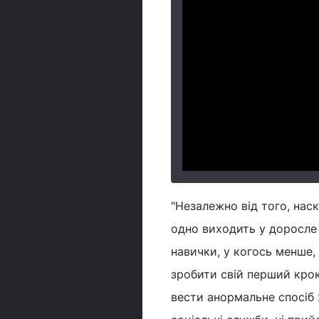
"Незалежно від того, нас
одно виходить у доросле 
навички, у когось менше,
зробити свій перший крок
вести анормальне спосіб ж