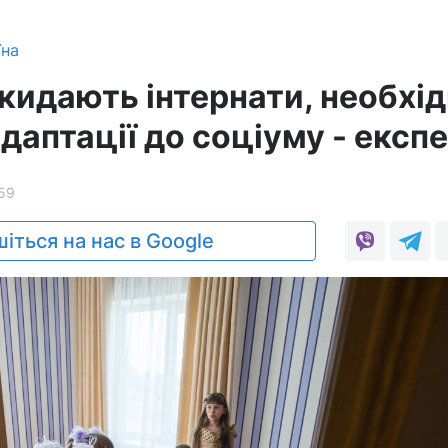
їна
окидають інтернати, необхі
даптації до соціуму - експ
59
іться на нас в Google