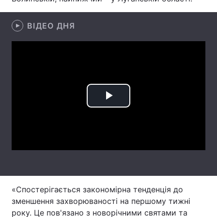
Лонгріди
ВІДЕО ДНЯ
Відео з Youtube
Статті
Інтерв'ю
Думки
Архів
Вакансії
Play
Контакти
Video
Послуги
«Спостерігається закономірна тенденція до
зменшення захворюваності на першому тижні
року. Це пов'язано з новорічними святами та