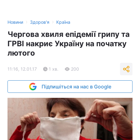
›
›
Новини
Здоров'я
Країна
Чергова хвиля епідемії грипу та
ГРВІ накриє Україну на початку
лютого
11:16, 12.01.17
1 хв.
200
Підпишіться на нас в Google