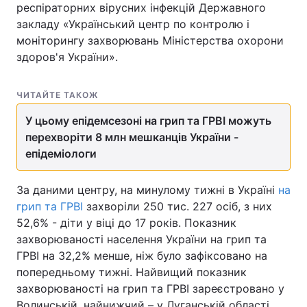
респіраторних вірусних інфекцій Державного
закладу «Український центр по контролю і
моніторингу захворювань Міністерства охорони
здоров'я України».
Головна
Війна
Україна
Політика
ЧИТАЙТЕ ТАКОЖ
Економіка
Світ
У цьому епідемсезоні на грип та ГРВІ можуть
перехворіти 8 млн мешканців України -
Спорт
Наука
епідеміологи
Техно і зв'язок
Лайт
За даними центру, на минулому тижні в Україні
на
грип та ГРВІ
захворіли 250 тис. 227 осіб, з них
Зброя
Інциденти
52,6% - діти у віці до 17 років. Показник
захворюваності населення України на грип та
Здоров'я
Туризм
ГРВІ на 32,2% менше, ніж було зафіксовано на
Цікавинки
Погода
попередньому тижні. Найвищий показник
захворюваності на грип та ГРВІ зареєстровано у
Екологія
Регіони
Волинській, найнижчий – у Луганській області.