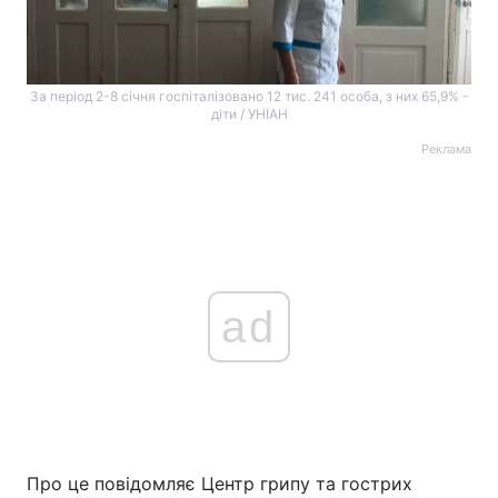
За період 2-8 січня госпіталізовано 12 тис. 241 особа, з них 65,9% -
діти / УНІАН
Реклама
ad
Про це повідомляє Центр грипу та гострих