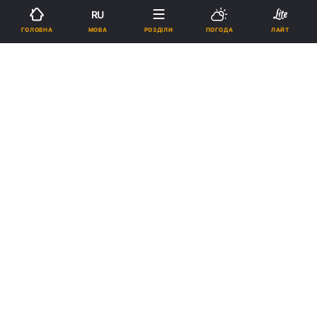
RU
Підпишіться на нас в Google
МОВА
ГОЛОВНА
РОЗДІЛИ
ПОГОДА
ЛАЙТ
Томографію на новому обладнанні жителі області зможуть
проходити вже з середини лютого / Фото: newsru.co.il
Реклама