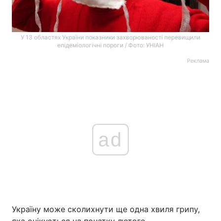
У 13 областях України показники захворюваності перевищили
епідеміологічні пороги / Фото: УНІАН
Реклама
ad
Україну може сколихнути ще одна хвиля грипу,