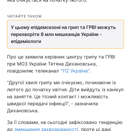
яка очікується на початку лютого.
ЧИТАЙТЕ ТАКОЖ
У цьому епідемсезоні на грип та ГРВІ можуть
перехворіти 8 млн мешканців України -
епідеміологи
Про це заявила керівник центру грипу та ГРВІ
при МОЗ України Тетяна Дихановська,
повідомляє телеканал
"112 Україна"
.
"Другої хвилі грипу ми очікуємо, починаючи із
лютого до початку квітня. Діти вийдуть із канікул
на заняття. Це тісний контакт і можливість
швидкої передачі інфекції", - зазначила
Дихановська.
За її словами, на сьогодні зафіксовано тенденцію
до
зменшення захворюваності
, проте ці дані