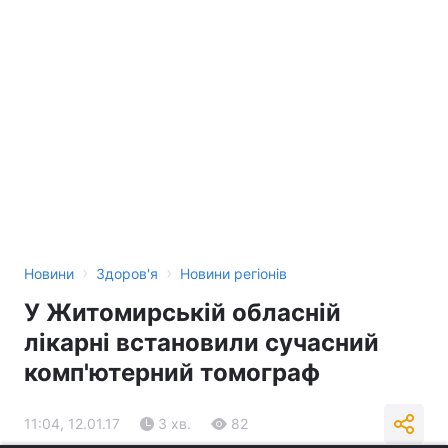
›
›
Новини
Здоров'я
Новини регіонів
У Житомирській обласній
лікарні встановили сучасний
комп'ютерний томограф
11:04, 12.01.17
3 хв.
82