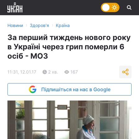
›
›
Новини
Здоров'я
Країна
За перший тиждень нового року
в Україні через грип померли 6
осіб - МОЗ
11:31, 12.01.17
2 хв.
167
Підпишіться на нас в Google