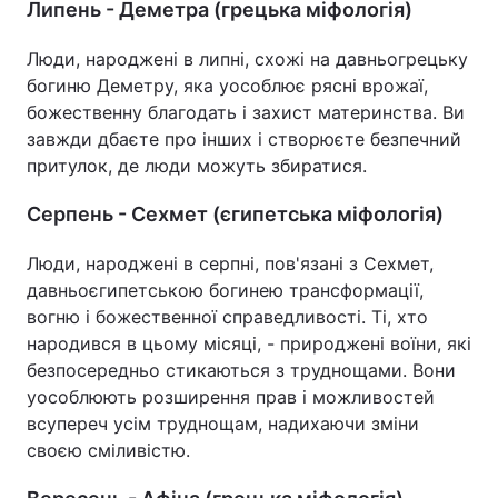
Липень - Деметра (грецька міфологія)
Люди, народжені в липні, схожі на давньогрецьку
богиню Деметру, яка уособлює рясні врожаї,
божественну благодать і захист материнства. Ви
завжди дбаєте про інших і створюєте безпечний
притулок, де люди можуть збиратися.
Серпень - Сехмет (єгипетська міфологія)
Люди, народжені в серпні, пов'язані з Сехмет,
давньоєгипетською богинею трансформації,
вогню і божественної справедливості. Ті, хто
народився в цьому місяці, - природжені воїни, які
безпосередньо стикаються з труднощами. Вони
уособлюють розширення прав і можливостей
всупереч усім труднощам, надихаючи зміни
своєю сміливістю.