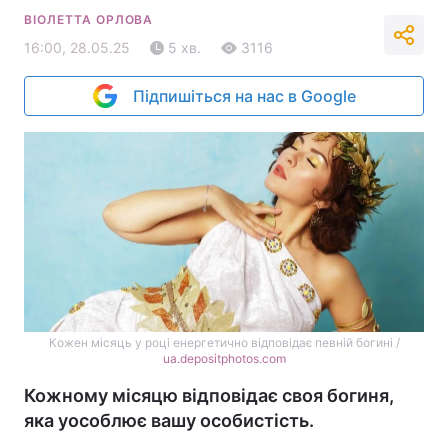
ВІОЛЕТТА ОРЛОВА
16:00, 28.05.25
5 хв.
3116
Підпишіться на нас в Google
Кожен місяць у році енергетично відповідає певній богині /
ua.depositphotos.com
Кожному місяцю відповідає своя богиня,
яка уособлює вашу особистість.