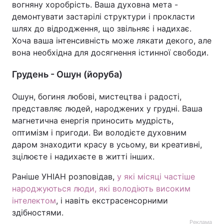
вогняну хоробрість. Ваша духовна мета -
демонтувати застарілі структури і прокласти
шлях до відродження, що звільняє і надихає.
Хоча ваша інтенсивність може лякати декого, але
вона необхідна для досягнення істинної свободи.
Грудень - Ошун (йоруба)
Ошун, богиня любові, мистецтва і радості,
представляє людей, народжених у грудні. Ваша
магнетична енергія приносить мудрість,
оптимізм і пригоди. Ви володієте духовним
даром знаходити красу в усьому, ви креативні,
зцілюєте і надихаєте в житті інших.
Раніше УНІАН розповідав,
у які місяці частіше
народжуються люди, які володіють високим
інтелектом
, і навіть екстрасенсорними
здібностями.
Реклама