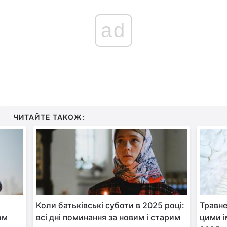
ad
ЧИТАЙТЕ ТАКОЖ:
Коли батьківські суботи в 2025 році:
Травне
ом
всі дні поминання за новим і старим
цими і