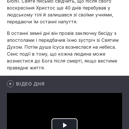
Біблії. Святе письмо свідчить, що після свого
воскресіння Христос ще 40 днів перебував у
Лонгріди
людському тілі й залишався зі своїми учнями,
передаючи їм останні напуття.
Відео з Youtube
Статті
В останні земні дні він провів заключну бесіду з
апостолами і передбачив їхню зустріч зі Святим
Інтерв'ю
Думки
Духом. Потім душа Ісуса вознеслася на небеса.
Архів
Вакансії
Сенс події в тому, що кожна людина може
вознестися до Бога після смерті, якщо вестиме
Контакти
праведне життя.
Послуги
ВІДЕО ДНЯ