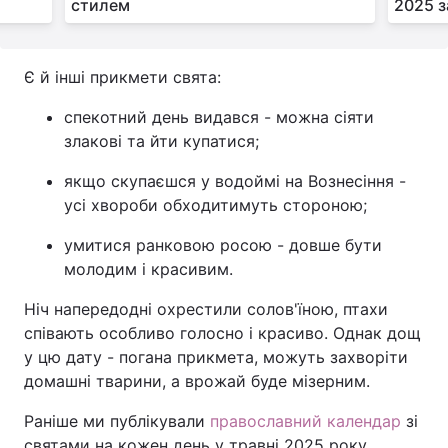
стилем
2025 з
Є й інші прикмети свята:
спекотний день видався - можна сіяти
злакові та йти купатися;
якщо скупаєшся у водоймі на Вознесіння -
усі хвороби обходитимуть стороною;
умитися ранковою росою - довше бути
молодим і красивим.
Ніч напередодні охрестили солов'їною, птахи
співають особливо голосно і красиво. Однак дощ
у цю дату - погана прикмета, можуть захворіти
домашні тварини, а врожай буде мізерним.
Раніше ми публікували
православний календар
зі
святами на кожен день у травні 2025 року.