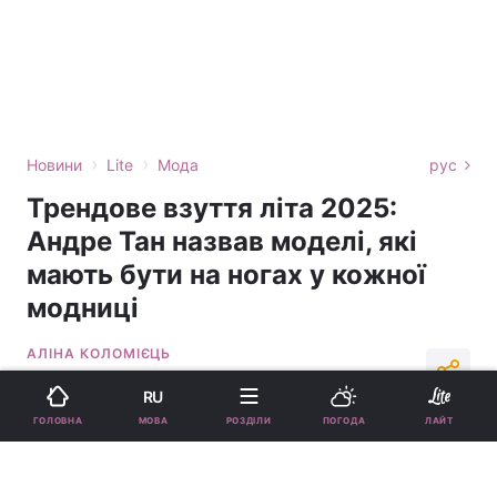
›
›
Новини
Lite
Мода
рус
Трендове взуття літа 2025:
Андре Тан назвав моделі, які
мають бути на ногах у кожної
модниці
АЛІНА КОЛОМІЄЦЬ
15:15, 28.05.25
2 хв.
15557
RU
МОВА
ГОЛОВНА
РОЗДІЛИ
ПОГОДА
ЛАЙТ
Підпишіться на нас в Google