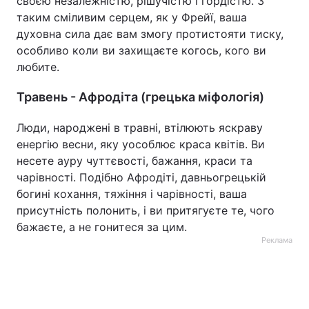
своєю незалежністю, рішучістю і гордістю. З
таким сміливим серцем, як у Фрейї, ваша
духовна сила дає вам змогу протистояти тиску,
особливо коли ви захищаєте когось, кого ви
любите.
Травень - Афродіта (грецька міфологія)
Люди, народжені в травні, втілюють яскраву
енергію весни, яку уособлює краса квітів. Ви
несете ауру чуттєвості, бажання, краси та
чарівності. Подібно Афродіті, давньогрецькій
богині кохання, тяжіння і чарівності, ваша
присутність полонить, і ви притягуєте те, чого
бажаєте, а не гонитеся за цим.
Реклама