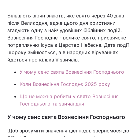
Більшість вірян знають, яке свято через 40 днів
після Великодня, адже цього дня християни
Головна
Війна
згадують одну з найчудовіших біблійних подій.
Вознесіння Господнє - велике свято, присвячене
Україна
Політика
потраплянню Ісуса в Царство Небесне. Дата події
щороку змінюється, а в народних віруваннях
Економіка
Світ
йдеться про кілька її звичаїв.
Спорт
Наука
У чому сенс свята Вознесіння Господнього
Техно і зв'язок
Лайт
Коли Вознесіння Господнє 2025 року
Зброя
Інциденти
Що не можна робити у свято Вознесіння
Господнього та звичаї дня
Здоров'я
Туризм
У чому сенс свята Вознесіння Господнього
Цікавинки
Погода
Щоб зрозуміти значення цієї події, звернемося до
Екологія
Регіони