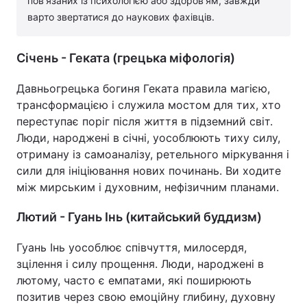
пов'язаних із психологією або здоров'ям, завжди
варто звертатися до наукових фахівців.
Січень - Геката (грецька міфологія)
Давньогрецька богиня Геката правила магією,
трансформацією і служила мостом для тих, хто
переступає поріг після життя в підземний світ.
Люди, народжені в січні, уособлюють тиху силу,
отриману із самоаналізу, ретельного міркування і
сили для ініціювання нових починань. Ви ходите
між мирським і духовним, нефізичним планами.
Лютий - Гуань Інь (китайський буддизм)
Гуань Інь уособлює співчуття, милосердя,
зцілення і силу прощення. Люди, народжені в
лютому, часто є емпатами, які поширюють
позитив через свою емоційну глибину, духовну