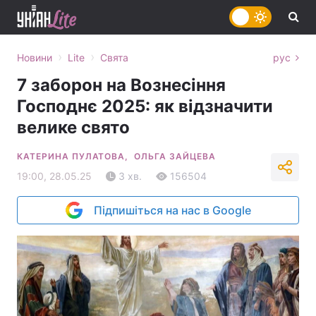
›
›
Новини
Lite
Свята
рус
7 заборон на Вознесіння
Господнє 2025: як відзначити
велике свято
КАТЕРИНА ПУЛАТОВА,
ОЛЬГА ЗАЙЦЕВА
19:00, 28.05.25
3 хв.
156504
Підпишіться на нас в Google