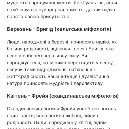
мудрість і продумані жести. Як і Гуань Інь, вони
пом'якшують суворі реалії життя, даючи надію
просто своєю присутністю.
Березень - Бригід (кельтська міфологія)
Люди, народжені в березні, приносять надію, як
богиня родючості, зцілення і поезії Бригід, яка
несе в собі регенеративну силу. Ви
народжуєтеся, коли зима переходить у весну,
несучи теми відродження, натхнення і
життєрадісності. Ваша інтуїція і дуалістична
натура приносять мудрість і перспективу.
Квітень - Фрейя (скандинавська міфологія)
Скандинавська богиня Фрейя уособлює вогонь і
пристрасть; вона богиня любові, війни і
родючості. Люди, народжені у квітні, відомі