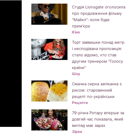
Студія Lionsgate оголосила
про продовження фільму
"Майкл": коли буде
прем'єра
Кіно
Торт заввишки понад метр
і несподівана пропозиція:
стало відомо, хто став
другим тренером "Голосу
країни"
Шоу
Смачна сирна запіканка з
рисом: старовинний
рецепт по-українськи
Рецепти
79-річна Ротару вперше за
довгий час показала, який
вигляд має зараз
Зірки