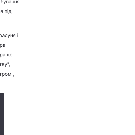
абування
я під
расуня і
ера
Краще
тву",
тром",