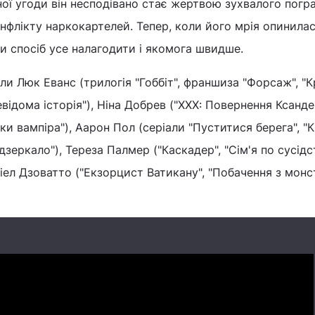
ої угоди він несподівано стає жертвою зухвалого погр
онфлікту наркокартелей. Тепер, коли його мрія опинилас
ти спосіб усе налагодити і якомога швидше.
али Люк Еванс (трилогія "Гоббіт", франшиза "Форсаж", "К
евідома історія"), Ніна Добрев ("ХХХ: Повернення Ксанд
ки вампіра"), Аарон Пол (серіали "Пуститися берега", "
дзеркало"), Тереза Палмер ("Каскадер", "Сім'я по сусідс
ніел Дзоватто ("Екзорцист Ватикану", "Побачення з монс