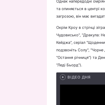
Однак напередодні омріян
та опиняється в центрі к
загрозою, він має вигада
Окрім Кроу в стрічці зігр
Чудовисько", "Дракула: Н
Кейджа", серіал "Щоденни
подзвоніть Солу", "Чорне 
"Остання річниця") та Де
"Леді Бьорд").
ВІДЕО ДНЯ