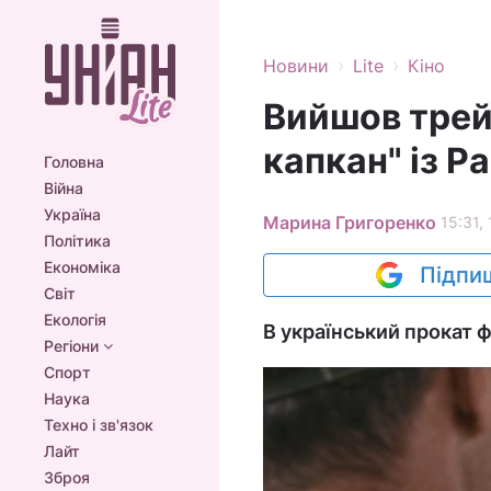
›
›
Новини
Lite
Кіно
Вийшов тре
капкан" із 
Головна
Війна
Україна
Марина Григоренко
15:31,
Політика
Економіка
Підпиш
Світ
Екологія
В український прокат ф
Регіони
Спорт
Наука
Техно і зв'язок
Лайт
Зброя