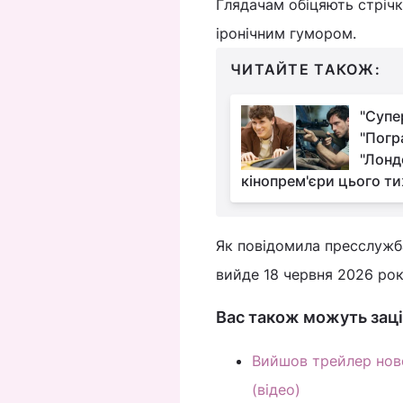
Глядачам обіцяють стрічк
іронічним гумором.
ЧИТАЙТЕ ТАКОЖ:
"Супе
"Погр
"Лонд
кінопрем'єри цього т
Як повідомила пресслужба
вийде 18 червня 2026 рок
Вас також можуть заці
Вийшов трейлер новог
(відео)