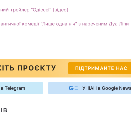
ий трейлер "Одіссеї" (відео)
нтичної комедії "Лише одна ніч" з нареченим Дуа Ліпи 
ІТЬ ПРОЄКТУ
ПІДТРИМАЙТЕ НАС
 в Telegram
УНІАН в Google New
ІВ