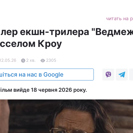
читать на 
йлер екшн-трилера "Ведме
Расселом Кроу
 12.05.26
2 хв.
2305
іться на нас в Google
ільм вийде 18 червня 2026 року.