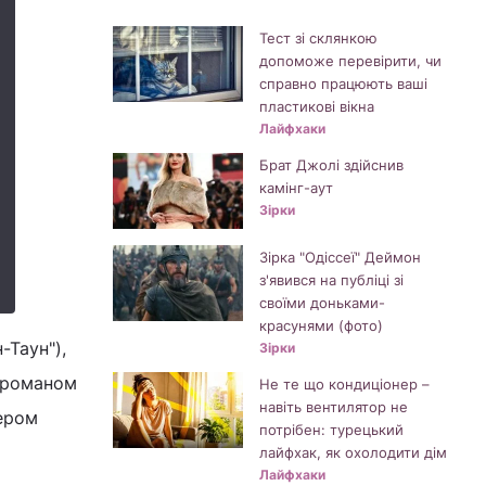
Тест зі склянкою
допоможе перевірити, чи
справно працюють ваші
пластикові вікна
Лайфхаки
Брат Джолі здійснив
камінг-аут
Зірки
Зірка "Одіссеї" Деймон
з'явився на публіці зі
своїми доньками-
красунями (фото)
-Таун"),
Зірки
а романом
Не те що кондиціонер –
навіть вентилятор не
лером
потрібен: турецький
лайфхак, як охолодити дім
Лайфхаки