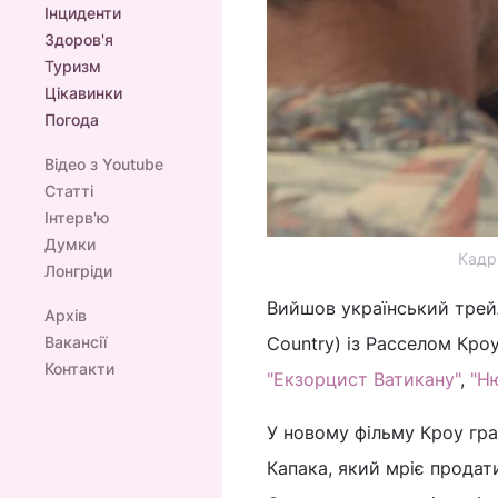
Інциденти
Здоров'я
Туризм
Цікавинки
Погода
Відео з Youtube
Статті
Інтерв'ю
Думки
Кадр
Лонгріди
Вийшов український трей
Архів
Вакансії
Country) із Расселом Кроу 
Контакти
"Екзорцист Ватикану"
,
"Н
У новому фільму Кроу гр
Капака, який мріє продати