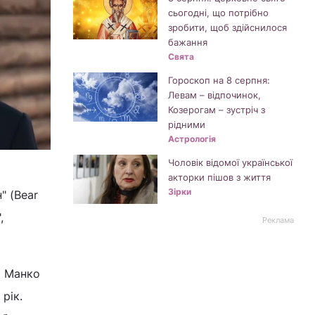
сьогодні, що потрібно
зробити, щоб здійснилося
бажання
Свята
Гороскоп на 8 серпня:
Левам – відпочинок,
Козерогам – зустріч з
рідними
Астрологія
Чоловік відомої української
акторки пішов з життя
Зірки
" (Bear
,
Реклама
і Манко
рік.