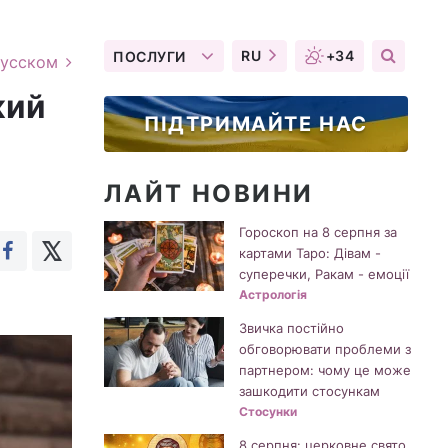
RU
+34
ПОСЛУГИ
русском
жий
ПІДТРИМАЙТЕ НАС
ЛАЙТ НОВИНИ
Гороскоп на 8 серпня за
картами Таро: Дівам -
суперечки, Ракам - емоції
Астрологія
Звичка постійно
обговорювати проблеми з
партнером: чому це може
зашкодити стосункам
Стосунки
8 серпня: церковне свято