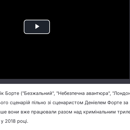
Play
Video
к Борте ("Безжальний", "Небезпечна авантюра", "Лондон
ого сценарій пільно зі сценаристом Деніелем Форте з
аніше вони вже працювали разом над кримінальним три
у 2018 році.