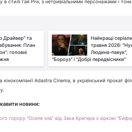
у в стилі Ґая Річі, з нетривіальними персонажами і тон
р Драйвер" та
Найкращі серіал
абування: План
травня 2026: "Ну
он": головні
Людина-павук",
ижня
"Бороуз" і "Добрі передвісники"
 кінокомпанії Adastra Cinema, в український прокат фі
у.
кавити новини:
о горору "Оселя зла" від Зака Крегера з зіркою "Ейфор