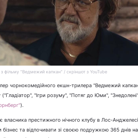
 з фільму "Ведмежий капкан" / скріншот з YouTube
лер чорнокомедійного екшн-трилера "Ведмежий капкан
("Гладіатор", "Ігри розуму", "Потяг до Юми", "Знедолені"
юрнберг"
).
ає власника престижного нічного клубу в Лос-Анджелес
 бізнес та відпочивати зі своєю подружкою 365 днів на 