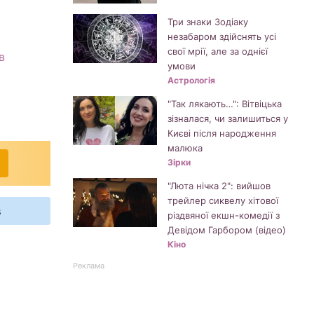
Три знаки Зодіаку
незабаром здійснять усі
свої мрії, але за однієї
в
умови
Астрологія
"Так лякають…": Вітвіцька
зізналася, чи залишиться у
Києві після народження
малюка
Зірки
"Люта нічка 2": вийшов
трейлер сиквелу хітової
s
різдвяної екшн-комедії з
Девідом Гарбором (відео)
Кіно
Реклама