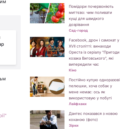
ким
Помідори почервоніють
миттєво: чим поливати
кущі для швидкого
дозрівання
Сад-город
и
Facebook, дрон і самокат у
ар
XVII столітті: винаходи
Ореста із серіалу "Пригоди
козака Виговського", які
випередили час
Кіно
льм
Постійно купую одноразові
пелюшки, хоча собак у
мене немає: ось як
використовую у побуті
Лайфхаки
Дантес показався з новою
ії"
коханою (фото)
Зірки