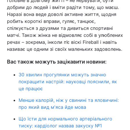
головне в довгому житті – не нервувати, бути
добрим до людей і вміти радіти тому, що маєш.
Наразі вона веде доволі активне життя, щодня
робить короткі вправи, гуляє, танцює,
спілкується з друзями та дивиться спортивні
матчі. Також жінка не відмовляє собі в улюблених
речах – зокрема, інколи п’є віскі Fireball і навіть
називає це одним зі своїх маленьких задоволень.
Вас також можуть зацікавити новини:
30 хвилин прогулянки можуть значно
покращити настрій: науковці пояснили, як
це працює
Менше калорій, ніж у свинині та яловичині:
про який вид м'яса йде мова
Що їсти для нормального артеріального
тиску: кардіолог назвав закуску №1