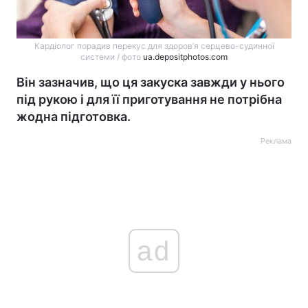
Кардіолог порадив перекус для здоров’я серцево-судинної
системи / фото
ua.depositphotos.com
Він зазначив, що ця закуска завжди у нього
під рукою і для її приготування не потрібна
жодна підготовка.
Реклама
ad