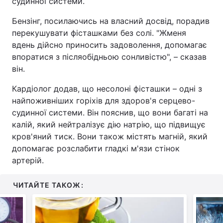
судинної системи.
Бензінг, посилаючись на власний досвід, порадив
перекушувати фісташками без солі. "Жменя
вдень дійсно приносить задоволення, допомагає
впоратися з післяобідньою сонливістю", – сказав
він.
Кардіолог додав, що несолоні фісташки – одні з
найпоживніших горіхів для здоров'я серцево-
судинної системи. Він пояснив, що вони багаті на
калій, який нейтралізує дію натрію, що підвищує
кров'яний тиск. Вони також містять магній, який
допомагає розслабити гладкі м'язи стінок
артерій.
ЧИТАЙТЕ ТАКОЖ: