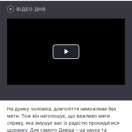
ВІДЕО ДНЯ
Лонгріди
Відео з Youtube
Статті
Інтерв'ю
Думки
Архів
Вакансії
Play
Контакти
Video
Послуги
На думку чоловіка, довголіття неможливе без
мети. Тож він наголошує, що важливо мати
справу, яка змушує вас із радістю прокидатися
щоранку. Для самого Девіда – це наука та