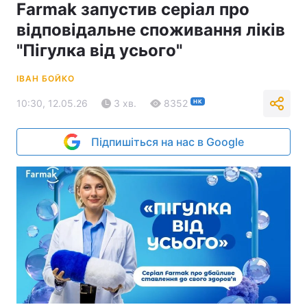
Farmak запустив серіал про
відповідальне споживання ліків
"Пігулка від усього"
ІВАН БОЙКО
10:30, 12.05.26
3 хв.
8352
НК
Підпишіться на нас в Google