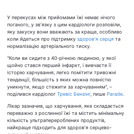
У перекусах між прийомами їжі немає нічого
поганого, у зв'язку з цим кардіологи розповіли,
яку закуску вони вважають за краще, особливо
коли йдеться про підтримку
здоров'я серця
та
нормалізацію артеріального тиску.
"Коли ви сидите з 40-річною людиною, у якої
щойно стався перший інфаркт, і вивчаєте її
історію харчування, легко помітити тривожні
тенденції, більшість з яких можна повністю
уникнути, якщо стежити за харчуванням", –
поділився кардіолог
Тревіс Бензінг
, пише
Parade
.
Лікар зазначив, що харчування, яке складається
переважно з рослинної їжі та містить мінімальну
кількість ультраперероблених продуктів,
найкраще підходить для здоров'я серцево-