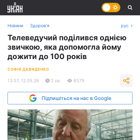
›
Новини
Здоров'я
рус
Телеведучий поділився однією
звичкою, яка допомогла йому
дожити до 100 років
СОФІЯ ДАВИДЕНКО
13:57, 12.05.26
2 хв.
8579
Підпишіться на нас в Google