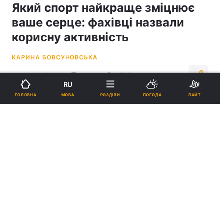
Який спорт найкраще зміцнює
ваше серце: фахівці назвали
корисну активність
КАРИНА БОВСУНОВСЬКА
14:41, 11.05.26
4 хв.
8767
RU
МОВА
ГОЛОВНА
РОЗДІЛИ
ПОГОДА
ЛАЙТ
Підпишіться на нас в Google