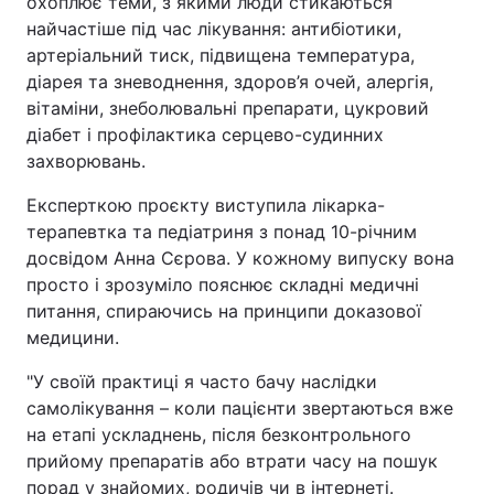
охоплює теми, з якими люди стикаються
найчастіше під час лікування: антибіотики,
артеріальний тиск, підвищена температура,
діарея та зневоднення, здоров’я очей, алергія,
вітаміни, знеболювальні препарати, цукровий
діабет і профілактика серцево-судинних
захворювань.
Експерткою проєкту виступила лікарка-
терапевтка та педіатриня з понад 10-річним
досвідом Анна Сєрова. У кожному випуску вона
просто і зрозуміло пояснює складні медичні
питання, спираючись на принципи доказової
медицини.
"У своїй практиці я часто бачу наслідки
самолікування – коли пацієнти звертаються вже
на етапі ускладнень, після безконтрольного
прийому препаратів або втрати часу на пошук
порад у знайомих, родичів чи в інтернеті.