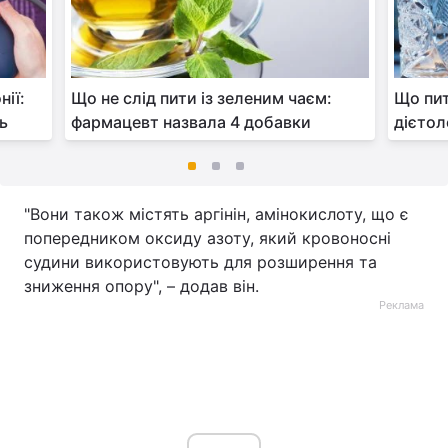
нії:
Що не слід пити із зеленим чаєм:
Що пит
дь
фармацевт назвала 4 добавки
дієтол
"Вони також містять аргінін, амінокислоту, що є
попередником оксиду азоту, який кровоносні
судини використовують для розширення та
зниження опору", – додав він.
Реклама