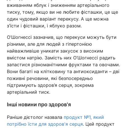
вживанням яблук і зниженням артеріального
тиску, тому, якщо ви не любите фісташки, це ще
один чудовий варіант перекусу. А ще можна
з’їсти і фісташки, і яблуко разом.
О’Шогнессі зазначив, що перекуси можуть бути
різними, але для людей з гіпертонією
найважливіше уникати закусок з високим
вмістом натрію. Замість них О’Шогнессі радить
запастися різноманітними фруктами та овочами.
Вони багаті на клітковину та антиоксиданти – дві
поживні речовини, які безпосередньо
підтримують здоров’я серця, зокрема
артеріальний тиск.
Інші новини про здоров'я
Раніше дієтолог назвала
продукт №1, який
потрібно їсти для здоров'я серця
. Цей продукт