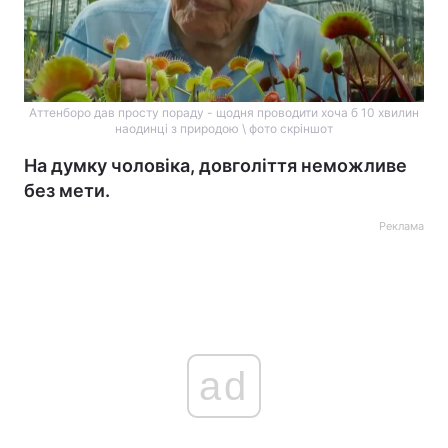
Аттенборо дав просту пораду - щодня проводити хоча б 10 хвилин
наодинці з природою \ фото скріншот
На думку чоловіка, довголіття неможливе
без мети.
Реклама
ad