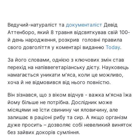
Ведучий-натураліст та
документаліст
Девід
Головна
Війна
Аттенборо, який 8 травня відсвяткував свій 100-
й день народження, розкрив головні правила
Україна
Політика
свого довголіття у коментарі виданню
Today
.
Економіка
Світ
За його словами, однією з ключових змін став
перехід на напіввегетаріанську дієту. Науковець
Спорт
Наука
намагається уникати м'яса, коли це можливо,
хоча й не відмовився від нього повністю.
Техно і зв'язок
Лайт
Він зізнався, що з віком відчув - важка м'ясна їжа
Зброя
Інциденти
йому більше не потрібна. Дослідник може
місяцями не їсти свинину чи яловичину, але
Здоров'я
Туризм
залишає в раціоні рибу та сир. А якщо організм
Цікавинки
Погода
дуже просить – дозволяє собі невеликий виняток
без зайвих докорів сумління.
Екологія
Регіони