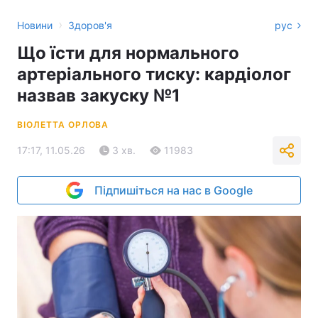
›
Новини
Здоров'я
рус
Що їсти для нормального
артеріального тиску: кардіолог
назвав закуску №1
ВІОЛЕТТА ОРЛОВА
17:17, 11.05.26
3 хв.
11983
Підпишіться на нас в Google