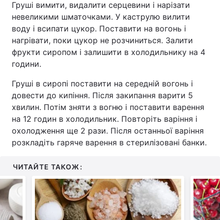
Груші вимити, видалити серцевини і нарізати
невеликими шматочками. У каструлю вилити
воду і всипати цукор. Поставити на вогонь і
нагрівати, поки цукор не розчиниться. Залити
фрукти сиропом і залишити в холодильнику на 4
години.
Груші в сиропі поставити на середній вогонь і
довести до кипіння. Після закипання варити 5
хвилин. Потім зняти з вогню і поставити варення
на 12 годин в холодильник. Повторіть варіння і
охолодження ще 2 рази. Після останньої варіння
розкладіть гаряче варення в стерилізовані банки.
ЧИТАЙТЕ ТАКОЖ: