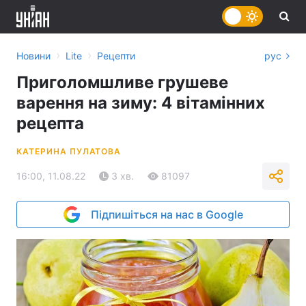
›
›
Новини
Lite
Рецепти
рус
Приголомшливе грушеве
варення на зиму: 4 вітамінних
рецепта
КАТЕРИНА ПУЛАТОВА
16:00, 11.08.22
3 хв.
81097
Підпишіться на нас в Google