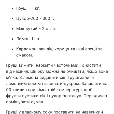
Груші - 1 кг.
Лонгріди
Цукор-200 - 300 г.
Відео з Youtube
Статті
Мак сухий - 2 ст. л.
Інтерв'ю
Думки
Лимон-1 шт.
Архів
Вакансії
Кардамон, ванілін, кориця та інші спеції за
смаком.
Контакти
Груші вимити, нарізати часточками і очистити
Послуги
від насіння. Шкірку можна не очищати, якщо вона
м'яка. З лимона видавити сік. Груші залити
лимонним соком і засипати цукром. Залишити на
90 хвилин при кімнатній температурі, щоб
фрукти пустили сік і цукор розтанув. Періодично
помішувати суміш.
Груші у власному соку поставити на невеликий