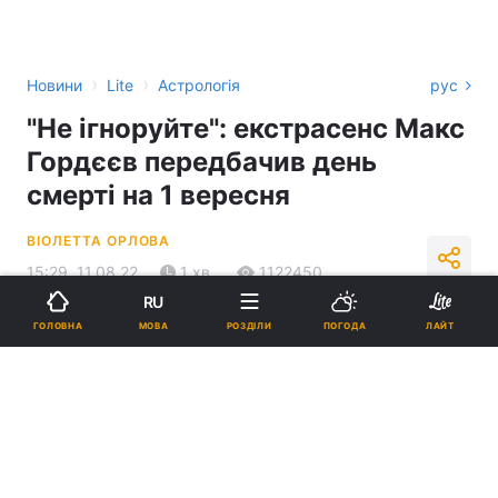
›
›
Новини
Lite
Астрологія
рус
"Не ігноруйте": екстрасенс Макс
Гордєєв передбачив день
смерті на 1 вересня
ВІОЛЕТТА ОРЛОВА
15:29, 11.08.22
1 хв.
1122450
RU
Підпишіться на нас в Google
МОВА
ГОЛОВНА
РОЗДІЛИ
ПОГОДА
ЛАЙТ