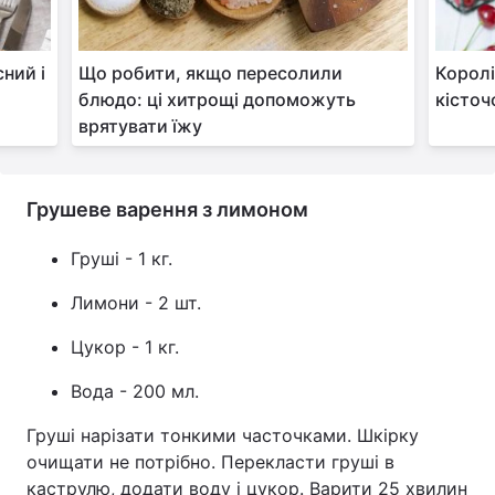
ний і
Що робити, якщо пересолили
Королі
блюдо: ці хитрощі допоможуть
кісточ
врятувати їжу
Грушеве варення з лимоном
Груші - 1 кг.
Лимони - 2 шт.
Цукор - 1 кг.
Вода - 200 мл.
Груші нарізати тонкими часточками. Шкірку
очищати не потрібно. Перекласти груші в
каструлю, додати воду і цукор. Варити 25 хвилин