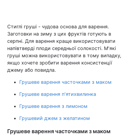
Головна
Війна
Стиглі груші - чудова основа для варення.
Заготовки на зиму з цих фруктів готують в
Україна
Політика
серпні. Для варення краще використовувати
напівтверді плоди середньої солокості. М'які
Економіка
Світ
груші можна використовувати в тому випадку,
якщо хочете зробити варення консистенції
Спорт
Наука
джему або повидла.
Техно і зв'язок
Лайт
Грушеве варення часточками з маком
Зброя
Інциденти
Грушеве варення п'ятихвилинка
Здоров'я
Туризм
Грушеве варення з лимоном
Грушевий джем з желатином
Цікавинки
Погода
Грушеве варення часточками з маком
Екологія
Регіони