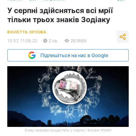
У серпні здійсняться всі мрії
тільки трьох знаків Зодіаку
ВІОЛЕТТА ОРЛОВА
15:57, 11.08.22
2 хв.
283889
Підпишіться на нас в Google
Кому казково пощастить у серпні / Колаж УНІАН