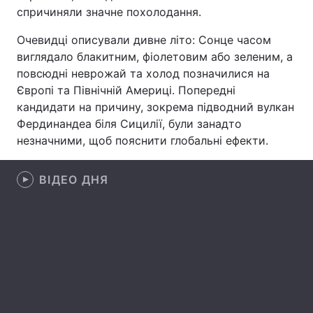
спричиняли значне похолодання.
Лонгріди
Очевидці описували дивне літо: Сонце часом
виглядало блакитним, фіолетовим або зеленим, а
Відео з Youtube
Статті
повсюдні неврожай та холод позначилися на
Європі та Північній Америці. Попередні
Інтерв'ю
Думки
кандидати на причину, зокрема підводний вулкан
Фердинандеа біля Сицилії, були занадто
Архів
Вакансії
незначними, щоб пояснити глобальні ефекти.
Контакти
ВІДЕО ДНЯ
Послуги