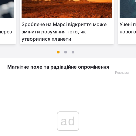
Зроблене на Марсі відкриття може
Учені 
через
змінити розуміння того, як
нового
утворилися планети
Магнітне поле та радіаційне опромінення
Реклама
ad