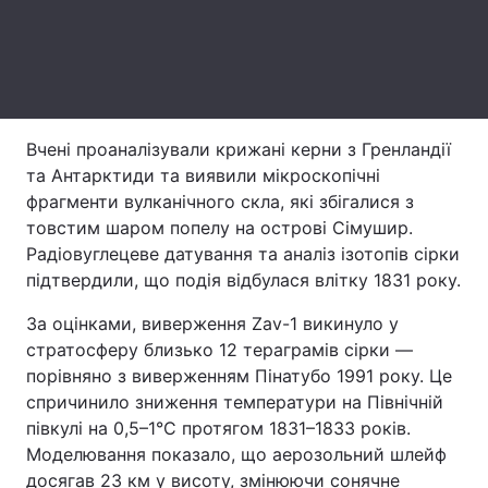
Тема оформлення
Вчені проаналізували крижані керни з Гренландії
та Антарктиди та виявили мікроскопічні
фрагменти вулканічного скла, які збігалися з
товстим шаром попелу на острові Сімушир.
Радіовуглецеве датування та аналіз ізотопів сірки
підтвердили, що подія відбулася влітку 1831 року.
За оцінками, виверження Zav-1 викинуло у
стратосферу близько 12 тераграмів сірки —
порівняно з виверженням Пінатубо 1991 року. Це
спричинило зниження температури на Північній
півкулі на 0,5–1°C протягом 1831–1833 років.
Моделювання показало, що аерозольний шлейф
досягав 23 км у висоту, змінюючи сонячне