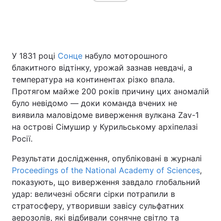
Головна
Війна
У 1831 році
Сонце
набуло моторошного
Україна
Політика
блакитного відтінку, урожай зазнав невдачі, а
температура на континентах різко впала.
Економіка
Світ
Протягом майже 200 років причину цих аномалій
було невідомо — доки команда вчених не
Спорт
Наука
виявила маловідоме виверження вулкана Zav-1
на острові Сімушир у Курильському архіпелазі
Техно і зв'язок
Лайт
Росії.
Зброя
Інциденти
Результати дослідження, опубліковані в журналі
Proceedings of the National Academy of Sciences
,
Здоров'я
Туризм
показують, що виверження завдало глобальний
удар: величезні обсяги сірки потрапили в
Цікавинки
Погода
стратосферу, утворивши завісу сульфатних
Екологія
Регіони
аерозолів, які відбивали сонячне світло та