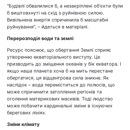
"Будівлі обвалилися б, а незакріплені об'єкти були
б виштовхнуті на схід з руйнівною силою.
Вивільнена енергія спричинила б масштабні
руйнування", – йдеться в матеріалі.
Перерозподіл води та землі
Ресурс пояснює, що обертання Землі сприяє
утворенню екваторіального виступу. Це
призводить до зміщення океанів у бік екватора. І
якщо наша планета хоча б на мить перестане
обертатися, ця відцентрова сила зникне. Як
наслідок – вода переміститься до полюсів, що
може спричинити затоплення регіонів та
оголення материкових масивів. Тоді людство
може побачити кардинальні зміни в існуючих
берегових лініях.
Зміни клімату