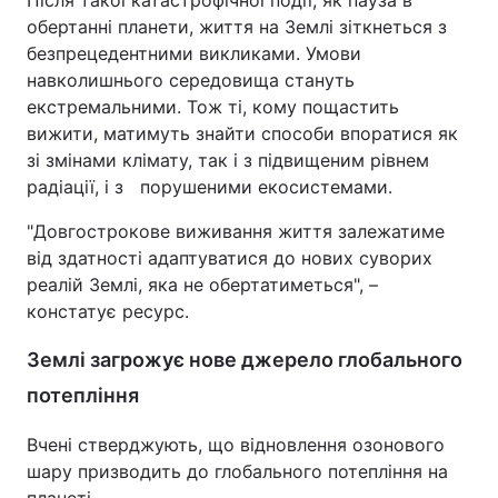
Після такої катастрофічної події, як пауза в
обертанні планети, життя на Землі зіткнеться з
безпрецедентними викликами. Умови
навколишнього середовища стануть
екстремальними. Тож ті, кому пощастить
вижити, матимуть знайти способи впоратися як
зі змінами клімату, так і з підвищеним рівнем
радіації, і з порушеними екосистемами.
"Довгострокове виживання життя залежатиме
від здатності адаптуватися до нових суворих
реалій Землі, яка не обертатиметься", –
констатує ресурс.
Землі загрожує нове джерело глобального
потепління
Вчені стверджують, що відновлення озонового
шару призводить до глобального потепління на