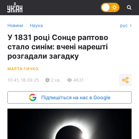
›
Новини
Наука
рус
У 1831 році Сонце раптово
стало синім: вчені нарешті
розгадали загадку
МАРТА ГИЧКО
10:41, 18.09.25
2 хв.
4631
Підпишіться на нас в Google