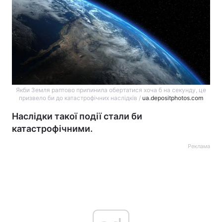
Якби Земля раптово припинила обертатися хоча б на секунду, це
призвело би до катастрофічних наслідків /
ua.depositphotos.com
Наслідки такої події стали би
катастрофічними.
Реклама