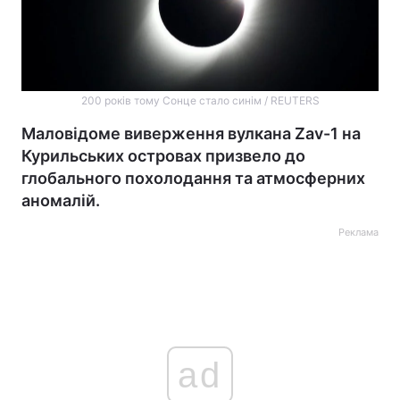
200 років тому Сонце стало синім / REUTERS
Маловідоме виверження вулкана Zav-1 на
Курильських островах призвело до
глобального похолодання та атмосферних
аномалій.
Реклама
ad