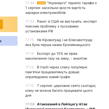
17:34
"Укренерго" підняло тарифи з
УНІАН
1 серпня: наскільки зросте вартість
зарядки електромобілів
17:33
Ракет зі США не вистачить: експерт
пояснив проблему з пусковими
установками РФ
17:15
Не Кіровоград і не Єлисаветград:
k
яка була перша назва Кропивницького
17:14
Експорт до 15% не зірве
накопичення газу на зиму, - аналітик
17:13
В Італії через спеку популярні
пам'ятки працюватимуть довше:
оприлюднено новий графік
17:10
7 серпня: церковне свято сьогодні,
кому не можна багато працювати цього
дня
17:08
Атакований в Лейпцигу літак
"Антонова" перевозив боєприпаси, - ЗМІ