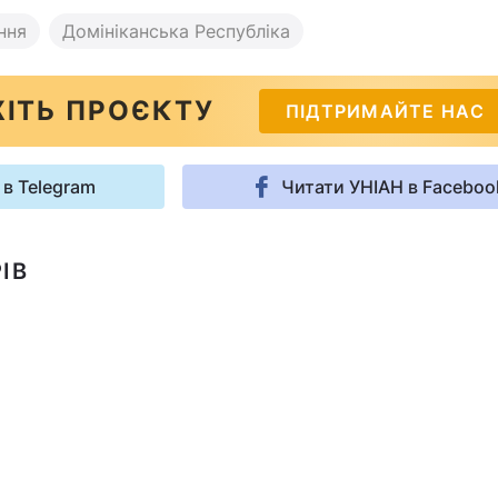
ння
Домініканська Республіка
ІТЬ ПРОЄКТУ
ПІДТРИМАЙТЕ НАС
 в Telegram
Читати УНІАН в Faceboo
ІВ