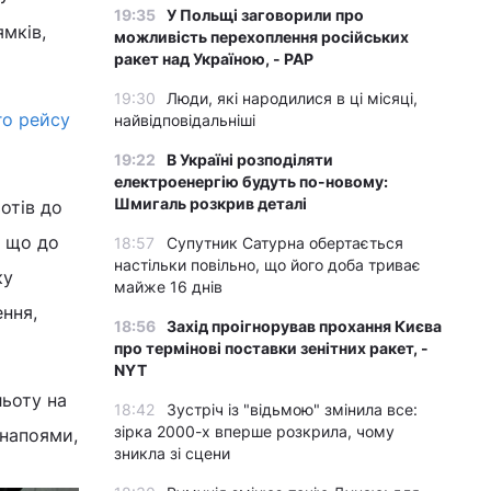
19:35
У Польщі заговорили про
мків,
можливість перехоплення російських
ракет над Україною, - PAP
19:30
Люди, які народилися в ці місяці,
о рейсу
найвідповідальніші
19:22
В Україні розподіляти
електроенергію будуть по-новому:
Шмигаль розкрив деталі
отів до
, що до
18:57
Супутник Сатурна обертається
настільки повільно, що його доба триває
ку
майже 16 днів
ння,
18:56
Захід проігнорував прохання Києва
про термінові поставки зенітних ракет, -
NYT
льоту на
18:42
Зустріч із "відьмою" змінила все:
зірка 2000-х вперше розкрила, чому
 напоями,
зникла зі сцени