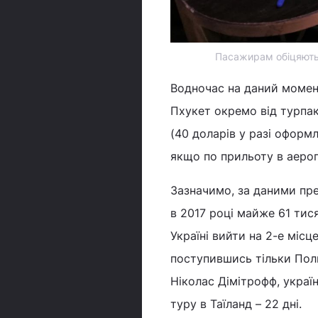
Пасажирам обіцяють 
Водночас на даний момент 
Пхукет окремо від турпак
(40 доларів у разі оформл
якщо по прильоту в аероп
Зазначимо, за даними пре
в 2017 році майже 61 тис
Україні вийти на 2-е місце
поступившись тільки Поль
Ніколас Дімітрофф, україн
туру в Таїланд – 22 дні.