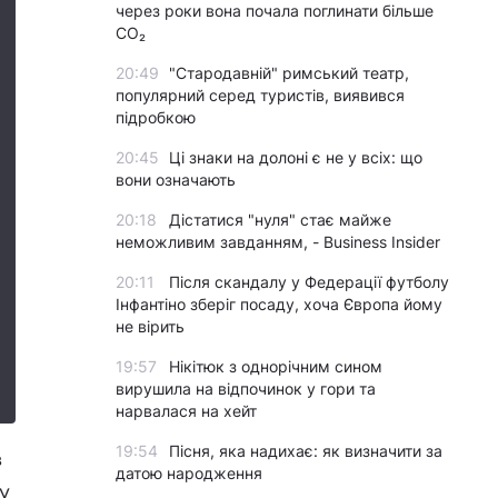
через роки вона почала поглинати більше
CO₂
20:49
"Стародавній" римський театр,
популярний серед туристів, виявився
підробкою
20:45
Ці знаки на долоні є не у всіх: що
вони означають
20:18
Дістатися "нуля" стає майже
неможливим завданням, - Business Insider
20:11
Після скандалу у Федерації футболу
Інфантіно зберіг посаду, хоча Європа йому
не вірить
19:57
Нікітюк з однорічним сином
вирушила на відпочинок у гори та
нарвалася на хейт
19:54
Пісня, яка надихає: як визначити за
в
датою народження
 У