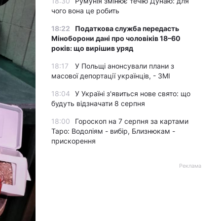
18:30
Румунія змінює течію Дунаю: для
чого вона це робить
18:22
Податкова служба передасть
Міноборони дані про чоловіків 18–60
років: що вирішив уряд
18:17
У Польщі анонсували плани з
масової депортації українців, - ЗМІ
18:04
У Україні з'явиться нове свято: що
будуть відзначати 8 серпня
18:00
Гороскоп на 7 серпня за картами
Таро: Водоліям - вибір, Близнюкам -
прискорення
Реклама