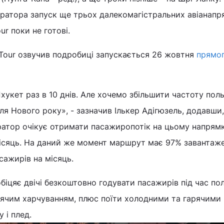
ратора запуск ще трьох далекомагістральних авіанапря
ur поки не готові.
Tour озвучив подробиці запускається 26 жовтня
прямог
хукет раз в 10 днів. Але хочемо збільшити частоту поль
сля Нового року», - зазначив Ількер Адігюзель, додавши
ратор очікує отримати пасажиропотік на цьому напрям
місяць. На даний же момент маршрут має 97% завантаже
сажирів на місяць.
іцяє двічі безкоштовно годувати пасажирів під час по
рячим харчуванням, плюс поїти холодними та гарячими
 і плед.