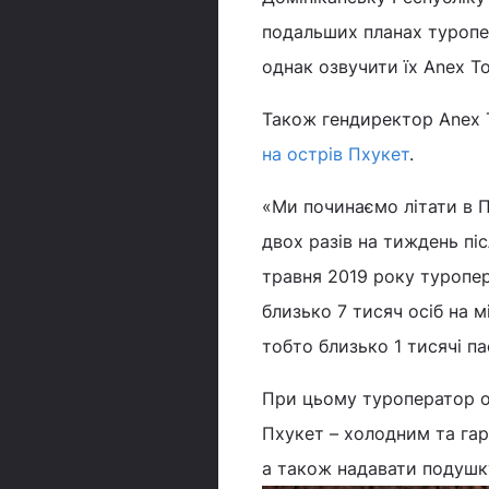
подальших планах туропе
однак озвучити їх Anex To
Також гендиректор Anex 
на острів Пхукет
.
«Ми починаємо літати в П
двох разів на тиждень пі
травня 2019 року туропе
близько 7 тисяч осіб на 
тобто близько 1 тисячі па
При цьому туроператор об
Пхукет – холодним та га
а також надавати подушку