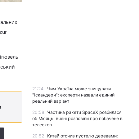
ральних
zur
ігюзель
йський
21:24
Чим Україна може знищувати
"Іскандери": експерти назвали єдиний
реальний варіант
в
20:58
Частина ракети SpaceX розбилася
об Місяць: вчені розповіли про побачене в
телескоп
20:52
Китай оточив пустелю деревами: