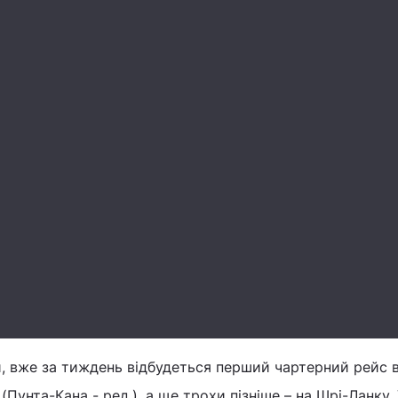
, вже за тиждень відбудеться перший чартерний рейс 
(Пунта-Кана - ред.), а ще трохи пізніше – на Шрі-Ланку.