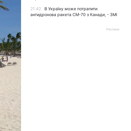
21:42
В Україну може потрапити
антидронова ракета CM-70 з Канади, - ЗМІ
Реклама