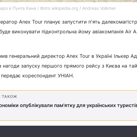
ро в Пунта Кана / Фото wikipedia.org / Andreas Volkmer
ратор Anex Tour планує запустити п'ять далекомагіст
 буде виконувати підконтрольна йому авіакомпанія Air A
ив генеральний директор Anex Tour в Україні Ількер Ад
 з нагоди запуску першого прямого рейсу з Києва на та
 передає кореспондент УНІАН.
Е ТАКОЖ
ономіки опублікували пам'ятку для українських туристі