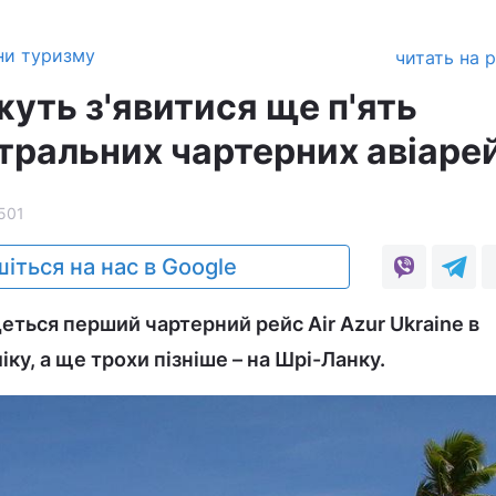
ни туризму
читать на 
жуть з'явитися ще п'ять
тральних чартерних авіарей
501
іться на нас в Google
еться перший чартерний рейс Air Azur Ukraine в
ку, а ще трохи пізніше – на Шрі-Ланку.