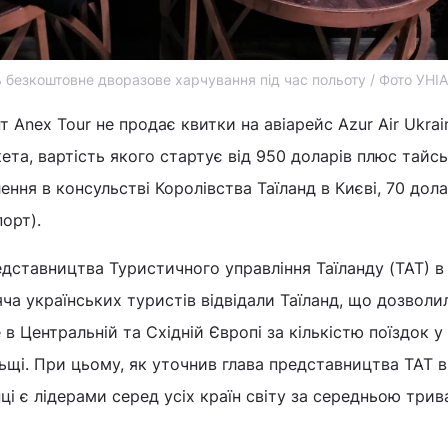
безкоштовне дворазове харчування під час польоту / Фото УНІ
Anex Tour не продає квитки на авіарейс Azur Air Ukrai
ета, вартість якого стартує від 950 доларів плюс тайсь
ення в консульстві Королівства Таїланд в Києві, 70 дола
орт).
дставництва Туристичного управління Таїланду (ТАТ) в 
яча українських туристів відвідали Таїланд, що дозволи
 в Центральній та Східній Європі за кількістю поїздок у 
щі. При цьому, як уточнив глава представництва ТАТ в 
ці є лідерами серед усіх країн світу за середньою трив