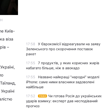
АН
ne Київ-
ка віза
17:58
У Єврокомісії відреагували на заяву
рів –
Зеленського про скорочення поставок
ракет
17:55
7 продуктів, у яких корисних жирів
Україні,
набагато більше, ніж в авокадо
ло
17:55
Названо найкращі "народні" моделі
iPhone: саме ними власники задоволені
Таїланд,
найбільше
Україні
17:52
Чи готова Росія до українських
УНІАН
алістю
ударів взимку: експерт дав несподіваний
прогноз