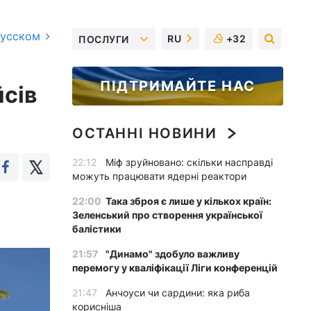
русском
RU
+32
ПОСЛУГИ
ПІДТРИМАЙТЕ НАС
сів
ОСТАННІ НОВИНИ
22:12
Міф зруйновано: скільки насправді
можуть працювати ядерні реактори
22:00
Така зброя є лише у кількох країн:
Зеленський про створення української
балістики
21:57
"Динамо" здобуло важливу
перемогу у кваліфікації Ліги конференцій
21:47
Анчоуси чи сардини: яка риба
корисніша