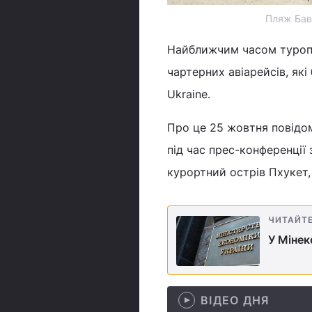
Пляж Бава
Найближчим часом туропе
чартерних авіарейсів, які
Ukraine.
Про це 25 жовтня повідом
під час прес-конференції
курортний острів Пхукет,
ЧИТАЙТ
У Мінек
ВІДЕО ДНЯ