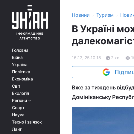
›
›
Новини
Туризм
Нови
В Україні мо
ІНФОРМАЦІЙНЕ
далекомагіс
АГЕНТСТВО
Головна
Війна
16:12, 25.10.18
2 хв.
1
Україна
Підпиш
Політика
Економіка
Світ
Вже за тиждень відбуд
Екологія
Домініканську Республі
Регіони
Спорт
Наука
Техно і зв'язок
Лайт