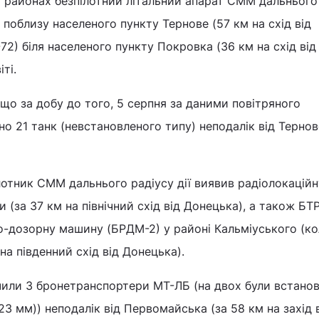
 районах безпілотний літальний апарат СММ дальнього
2) поблизу населеного пункту Тернове (57 км на схід від
-72) біля населеного пункту Покровка (36 км на схід від
ті.
 що за добу до того, 5 серпня за даними повітряного
о 21 танк (невстановленого типу) неподалік від Терново
ілотник СММ дальнього радіусу дії виявив радіолокаційн
ки (за 37 км на північний схід від Донецька), а також БТ
о-дозорну машину (БРДМ-2) у районі Кальміуського (к
на південний схід від Донецька).
ачили 3 бронетранспортери МТ-ЛБ (на двох були встанов
 23 мм)) неподалік від Первомайська (за 58 км на захід 