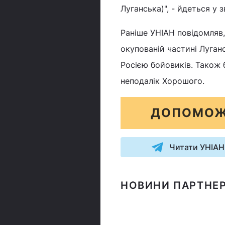
Луганська)", - йдеться у зв
Раніше УНІАН повідомляв
окупованій частині Луган
Росією бойовиків. Також б
неподалік Хорошого.
ДОПОМОЖ
Читати УНІАН
НОВИНИ ПАРТНЕР