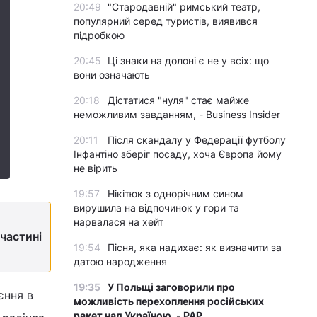
20:49
"Стародавній" римський театр,
популярний серед туристів, виявився
підробкою
20:45
Ці знаки на долоні є не у всіх: що
вони означають
20:18
Дістатися "нуля" стає майже
неможливим завданням, - Business Insider
20:11
Після скандалу у Федерації футболу
Інфантіно зберіг посаду, хоча Європа йому
не вірить
19:57
Нікітюк з однорічним сином
вирушила на відпочинок у гори та
нарвалася на хейт
 частині
19:54
Пісня, яка надихає: як визначити за
датою народження
19:35
У Польщі заговорили про
єння в
можливість перехоплення російських
ракет над Україною, - PAP