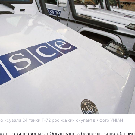
іксували 24 танки Т-72 російських окупантів / фото УНІАН
моніторингової місії Організації з безпеки і співробітни