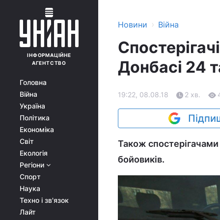
›
Новини
Війна
Спостерігач
ІНФОРМАЦІЙНЕ
Донбасі 24 т
АГЕНТСТВО
Головна
Війна
19:22, 08.08.18
2 хв.
Україна
Підпиш
Політика
Економіка
Світ
Також спостерігачами
Екологія
бойовиків.
Регіони
Спорт
Наука
Техно і зв'язок
Лайт