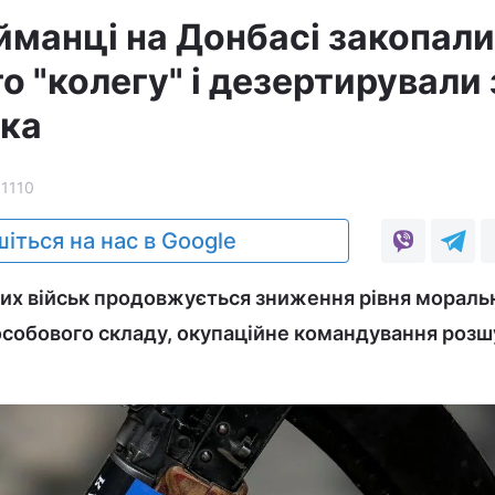
йманці на Донбасі закопали
 "колегу" і дезертирували 
дка
11110
іться на нас в Google
них військ продовжується зниження рівня мораль
особового складу, окупаційне командування розш