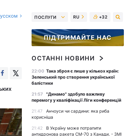
русском
RU
+32
ПОСЛУГИ
ПІДТРИМАЙТЕ НАС
ОСТАННІ НОВИНИ
22:00
Така зброя є лише у кількох країн:
Зеленський про створення української
балістики
ьких
21:57
"Динамо" здобуло важливу
перемогу у кваліфікації Ліги конференцій
21:47
Анчоуси чи сардини: яка риба
корисніша
21:42
В Україну може потрапити
антидронова ракета CM-70 з Канади, - ЗМІ