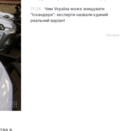
21:24
Чим Україна може знищувати
"Іскандери": експерти назвали єдиний
реальний варіант
Реклама
цтва в