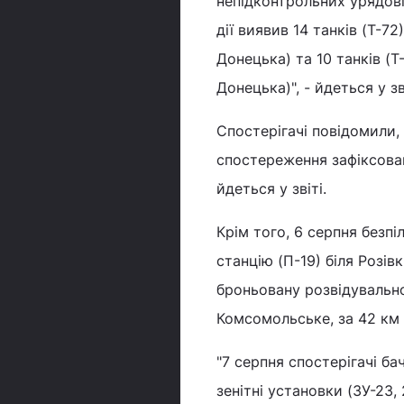
непідконтрольних урядові
дії виявив 14 танків (Т-7
Донецька) та 10 танків (Т
Донецька)", - йдеться у зві
Спостерігачі повідомили,
спостереження зафіксован
йдеться у звіті.
Крім того, 6 серпня безп
станцію (П-19) біля Розів
броньовану розвідувальн
Комсомольське, за 42 км 
"7 серпня спостерігачі б
зенітні установки (ЗУ-23,