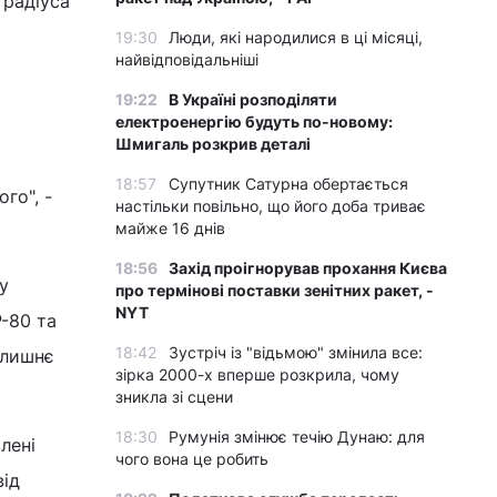
 радіуса
19:30
Люди, які народилися в ці місяці,
найвідповідальніші
19:22
В Україні розподіляти
електроенергію будуть по-новому:
Шмигаль розкрив деталі
18:57
Супутник Сатурна обертається
го", -
настільки повільно, що його доба триває
майже 16 днів
18:56
Захід проігнорував прохання Києва
у
про термінові поставки зенітних ракет, -
NYT
Р-80 та
18:42
Зустріч із "відьмою" змінила все:
олишнє
зірка 2000-х вперше розкрила, чому
зникла зі сцени
18:30
Румунія змінює течію Дунаю: для
лені
чого вона це робить
від