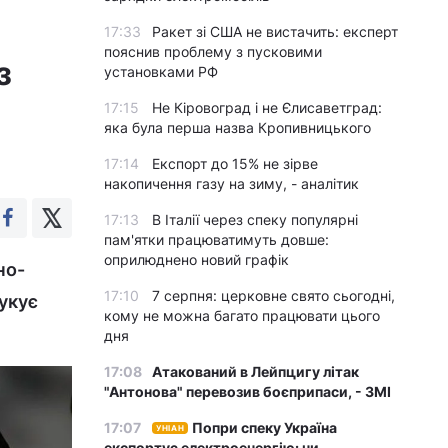
17:33
Ракет зі США не вистачить: експерт
пояснив проблему з пусковими
з
установками РФ
17:15
Не Кіровоград і не Єлисаветград:
яка була перша назва Кропивницького
17:14
Експорт до 15% не зірве
накопичення газу на зиму, - аналітик
17:13
В Італії через спеку популярні
пам'ятки працюватимуть довше:
оприлюднено новий графік
но-
17:10
7 серпня: церковне свято сьогодні,
укує
кому не можна багато працювати цього
дня
17:08
Атакований в Лейпцигу літак
"Антонова" перевозив боєприпаси, - ЗМІ
17:07
Попри спеку Україна
УНІАН
експортує електроенергію: чи