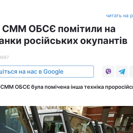
читать на 
і СММ ОБСЄ помітили на
анки російських окупантів
4687
іться на нас в Google
 СММ ОБСЄ була помічена інша техніка проросійс