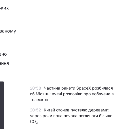
ьких
ованому
ено
ення
20:58
Частина ракети SpaceX розбилася
об Місяць: вчені розповіли про побачене в
телескоп
20:52
Китай оточив пустелю деревами:
через роки вона почала поглинати більше
CO₂