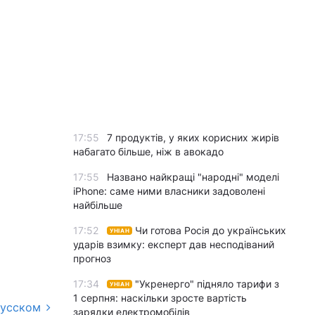
17:55
7 продуктів, у яких корисних жирів
набагато більше, ніж в авокадо
17:55
Названо найкращі "народні" моделі
iPhone: саме ними власники задоволені
найбільше
17:52
Чи готова Росія до українських
УНІАН
ударів взимку: експерт дав несподіваний
прогноз
17:34
"Укренерго" підняло тарифи з
УНІАН
1 серпня: наскільки зросте вартість
русском
зарядки електромобілів