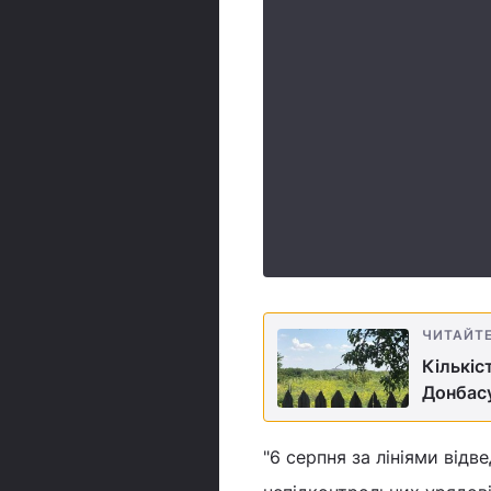
ЧИТАЙТ
Кількіс
Донбасу
"6 серпня за лініями відв