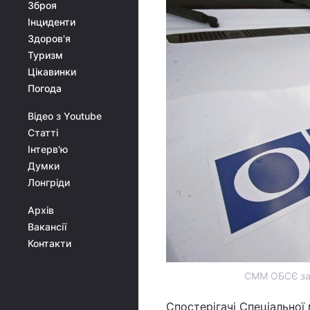
Зброя
Інциденти
Здоров'я
Туризм
Цікавинки
Погода
Відео з Youtube
Статті
Інтерв'ю
Думки
Лонгріди
Архів
Вакансії
Контакти
СММ ОБСЄ заф
Спостерігачі Спеціальної 