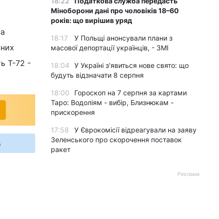
18:22
Податкова служба передасть
Міноборони дані про чоловіків 18–60
років: що вирішив уряд
на
18:17
У Польщі анонсували плани з
аних
масової депортації українців, - ЗМІ
ь Т-72 -
18:04
У Україні з'явиться нове свято: що
будуть відзначати 8 серпня
18:00
Гороскоп на 7 серпня за картами
Таро: Водоліям - вибір, Близнюкам -
прискорення
17:58
У Єврокомісії відреагували на заяву
Зеленського про скорочення поставок
s
ракет
Реклама