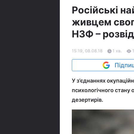
Російські на
живцем свого
НЗФ – розві
15:19, 08.08.18
1 хв.
Підпиш
У з’єднаннях окупацій
психологічного стану 
дезертирів.