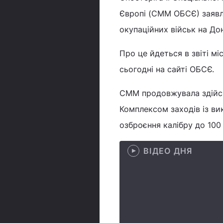
Європі (СММ ОБСЄ) заявл
окупаційних військ на Дон
Про це йдеться в звіті міс
сьогодні на сайті ОБСЄ.
СММ продовжувала здійсн
Комплексом заходів із ви
озброєння калібру до 10
ВІДЕО ДНЯ