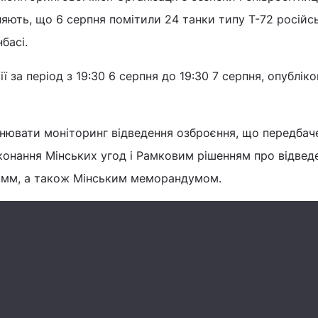
яють, що 6 серпня помітили 24 танки типу Т-72 російс
басі.
ії за період з 19:30 6 серпня до 19:30 7 серпня, опублік
ювати моніторинг відведення озброєння, що передбач
конання Мінських угод і Рамковим рішенням про відвед
0 мм, а також Мінським меморандумом.