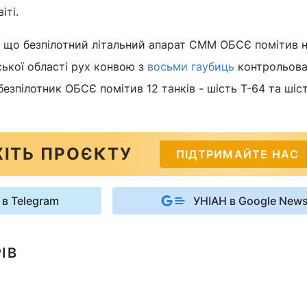
іті.
, що безпілотний літальний апарат СММ ОБСЄ помітив 
ської області рух конвою з
восьми гаубиць
контрольов
езпілотник ОБСЄ помітив 12 танків - шість Т-64 та шіст
ІТЬ ПРОЄКТУ
ПІДТРИМАЙТЕ НАС
 в Telegram
УНІАН в Google New
ІВ