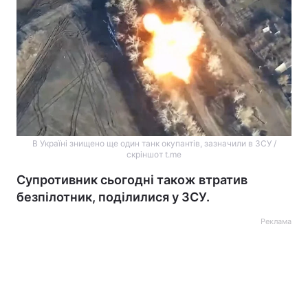
В Україні знищено ще один танк окупантів, зазначили в ЗСУ /
скріншот t.me
Супротивник сьогодні також втратив
безпілотник, поділилися у ЗСУ.
Реклама