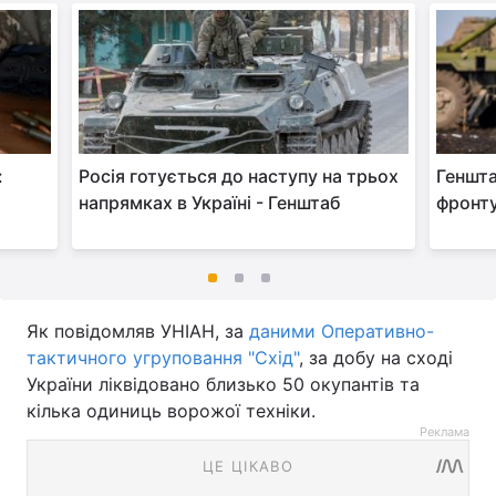
:
Росія готується до наступу на трьох
Геншта
напрямках в Україні - Генштаб
фронту
Як повідомляв УНІАН, за
даними Оперативно-
тактичного угруповання "Схід"
, за добу на сході
України ліквідовано близько 50 окупантів та
кілька одиниць ворожої техніки.
Реклама