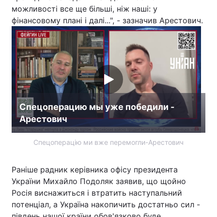
можливості все ще більші, ніж наші: у
Тема оформлення
фінансовому плані і далі...", - зазначив Арестович.
Спецоперацию мы уже победили -
Арестович
Спецоперацію ми вже перемогли-Арестович
Раніше радник керівника офісу президента
України Михайло Подоляк заявив, що щойно
Росія виснажиться і втратить наступальний
потенціал, а Україна накопичить достатньо сил -
південь нашої країни обов'язково буде