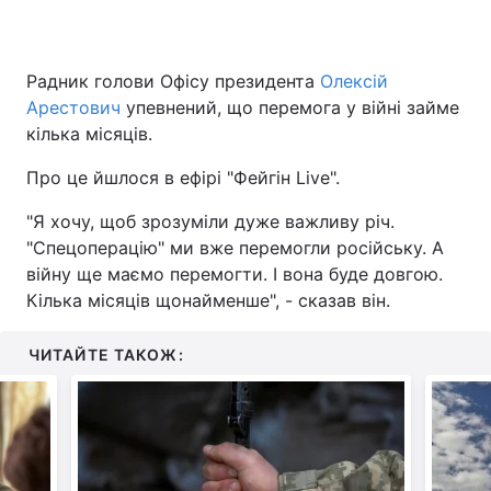
Радник голови Офісу президента
Олексій
Головна
Війна
Арестович
упевнений, що перемога у війні займе
кілька місяців.
Україна
Політика
Про це йшлося в ефірі "Фейгін Live".
Економіка
Світ
"Я хочу, щоб зрозуміли дуже важливу річ.
Спорт
Наука
"Спецоперацію" ми вже перемогли російську. А
війну ще маємо перемогти. І вона буде довгою.
Техно і зв'язок
Лайт
Кілька місяців щонайменше", - сказав він.
Зброя
Інциденти
ЧИТАЙТЕ ТАКОЖ:
Здоров'я
Туризм
Цікавинки
Погода
Екологія
Регіони