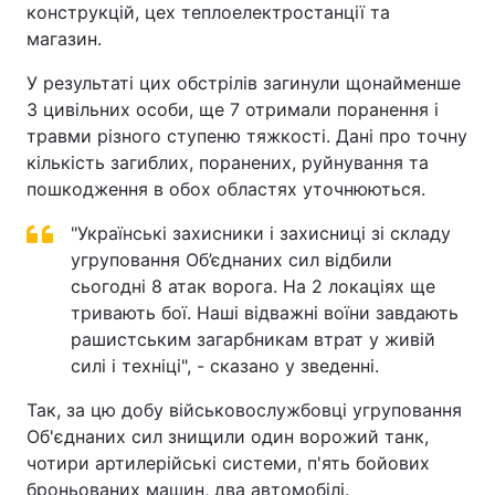
конструкцій, цех теплоелектростанції та
магазин.
У результаті цих обстрілів загинули щонайменше
3 цивільних особи, ще 7 отримали поранення і
травми різного ступеню тяжкості. Дані про точну
кількість загиблих, поранених, руйнування та
пошкодження в обох областях уточнюються.
"Українські захисники і захисниці зі складу
угруповання Об’єднаних сил відбили
сьогодні 8 атак ворога. На 2 локаціях ще
тривають бої. Наші відважні воїни завдають
рашистським загарбникам втрат у живій
силі і техніці", - сказано у зведенні.
Так, за цю добу військовослужбовці угруповання
Об'єднаних сил знищили один ворожий танк,
чотири артилерійські системи, п'ять бойових
броньованих машин, два автомобілі.