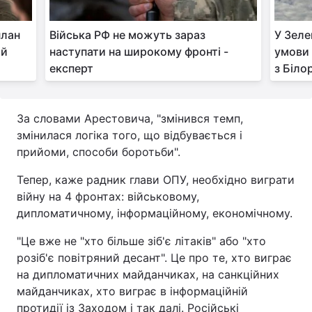
Лонгріди
план
Війська РФ не можуть зараз
У Зеле
 й
наступати на широкому фронті -
умови 
Відео з Youtube
Статті
експерт
з Біло
Інтерв'ю
Думки
За словами Арестовича, "змінився темп,
Архів
Вакансії
змінилася логіка того, що відбувається і
прийоми, способи боротьби".
Контакти
Тепер, каже радник глави ОПУ, необхідно виграти
Послуги
війну на 4 фронтах: військовому,
дипломатичному, інформаційному, економічному.
"Це вже не "хто більше зіб'є літаків" або "хто
розіб'є повітряний десант". Це про те, хто виграє
на дипломатичних майданчиках, на санкційних
майданчиках, хто виграє в інформаційній
протидії із Заходом і так далі. Російські