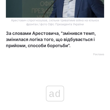
Арестович спрогнозував, скільки триватиме війна на кількох
фронтах / фото Офіс Президента України
За словами Арестовича, "змінився темп,
змінилася логіка того, що відбувається і
прийоми, способи боротьби".
Реклама
ad