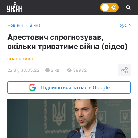
›
Новини
Війна
рус
Арестович спрогнозував,
скільки триватиме війна (відео)
ІВАН БОЙКО
22:37, 30.05.22
2 хв.
38982
Підпишіться на нас в Google