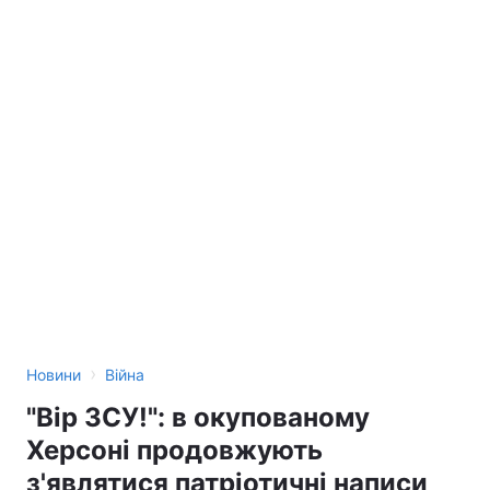
›
Новини
Війна
"Вір ЗСУ!": в окупованому
Херсоні продовжують
з'являтися патріотичні написи