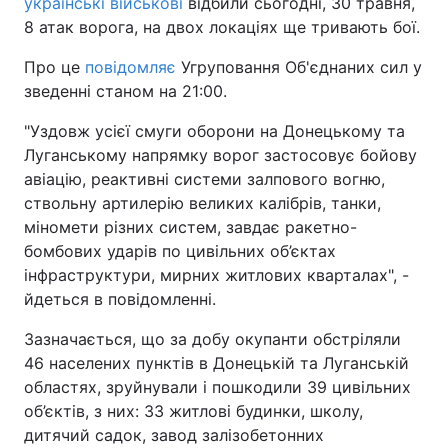
українські військові
відбили сьогодні, 30 травня,
8 атак ворога, на двох локаціях ще тривають бої.
Про це
повідомляє
Угруповання Об'єднаних сил у
зведенні станом на 21:00.
"Уздовж усієї смуги оборони на Донецькому та
Луганському напрямку ворог застосовує бойову
авіацію, реактивні системи залпового вогню,
ствольну артилерію великих калібрів, танки,
міномети різних систем, завдає ракетно-
бомбових ударів по цивільних об’єктах
інфраструктури, мирних житлових кварталах", -
йдеться в повідомленні.
Зазначається, що за добу окупанти обстріляли
46 населених пунктів в Донецькій та Луганській
областях, зруйнували і пошкодили 39 цивільних
об’єктів, з них: 33 житлові будинки, школу,
дитячий садок, завод залізобетонних