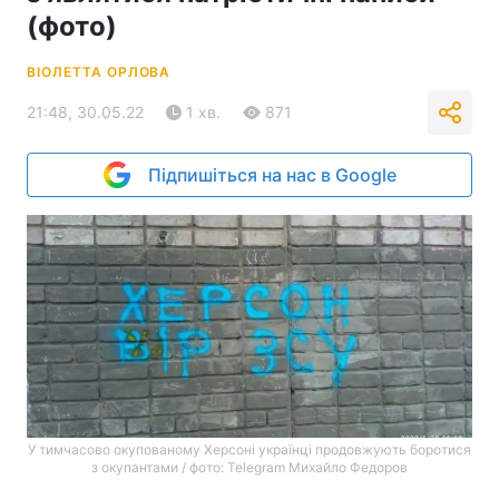
(фото)
ВІОЛЕТТА ОРЛОВА
21:48, 30.05.22
1 хв.
871
Підпишіться на нас в Google
У тимчасово окупованому Херсоні українці продовжують боротися
з окупантами / фото: Telegram Михайло Федоров