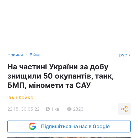
›
Новини
Війна
рус
На частині України за добу
знищили 50 окупантів, танк,
БМП, міномети та САУ
ІВАН БОЙКО
22:15, 30.05.22
1 хв.
2823
Підпишіться на нас в Google