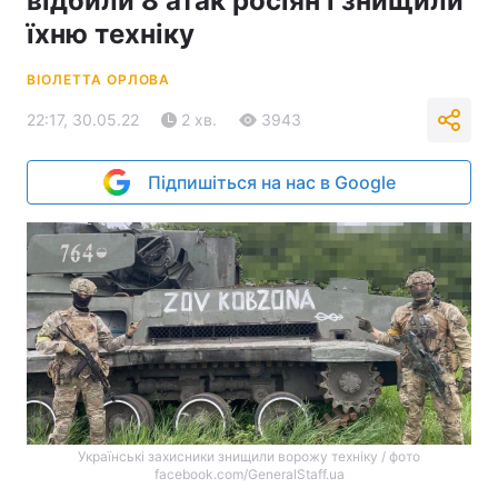
відбили 8 атак росіян і знищили
їхню техніку
ВІОЛЕТТА ОРЛОВА
22:17, 30.05.22
2 хв.
3943
Підпишіться на нас в Google
Українські захисники знищили ворожу техніку / фото
facebook.com/GeneralStaff.ua