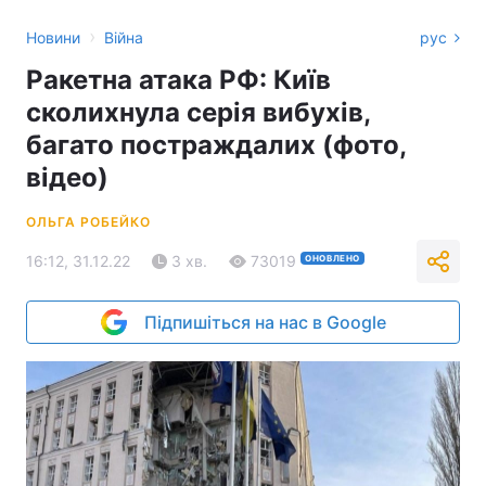
›
Новини
Війна
рус
Ракетна атака РФ: Київ
сколихнула серія вибухів,
багато постраждалих (фото,
відео)
ОЛЬГА РОБЕЙКО
16:12, 31.12.22
3 хв.
73019
ОНОВЛЕНО
Підпишіться на нас в Google