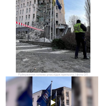
Руйнування готелю унаслідок прильоту / фото ОП