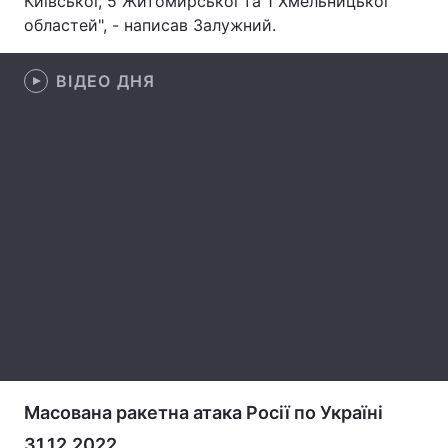
Київської, 5 Житомирської та 1 Хмельницької
областей", - написав Залужний.
Лонгріди
ВІДЕО ДНЯ
Відео з Youtube
Статті
Інтерв'ю
Думки
Архів
Вакансії
Контакти
Послуги
Масована ракетна атака Росії по Україні
31.12.2022