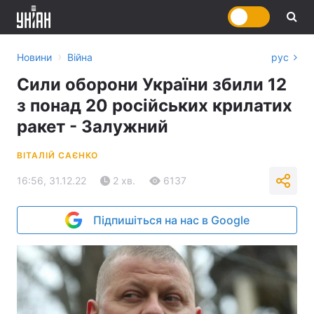
›
Новини
Війна
рус
Сили оборони України збили 12
з понад 20 російських крилатих
ракет - Залужний
ВІТАЛІЙ САЄНКО
16:56, 31.12.22
2 хв.
6137
Підпишіться на нас в Google