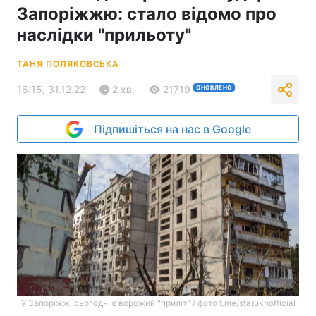
Запоріжжю: стало відомо про
наслідки "прильоту"
ТАНЯ ПОЛЯКОВСЬКА
16:15, 31.12.22
2 хв.
21719
ОНОВЛЕНО
Підпишіться на нас в Google
У Запоріжжі сьогодні є ворожий "приліт" / фото t.me/starukhofficial