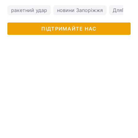
ракетний удар
новини Запоріжжя
ДляГааги
ПІДТРИМАЙТЕ НАС