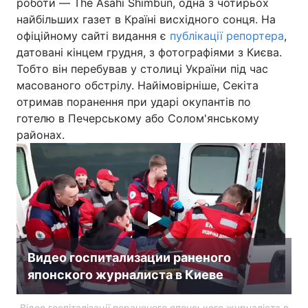
роботи — The Asahi Shimbun, одна з чотирьох
найбільших газет в Країні висхідного сонця. На
офіційному сайті видання є
публікації репортера
,
датовані кінцем грудня, з фотографіями з Києва.
Тобто він перебував у столиці України під час
масованого обстрілу. Найімовірніше, Секіта
отримав поранення при ударі окупантів по
готелю в Печерському або Солом'янському
районах.
Видео госпитализации раненого
японского журналиста в Киеве
Відео госпіталізації пораненого японського журналіста в