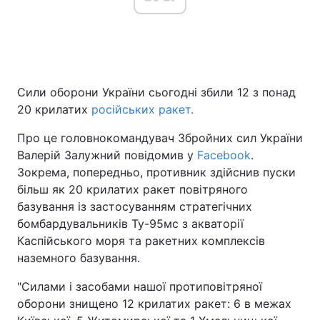
Головна
Війна
Сили оборони України сьогодні збили 12 з понад
Україна
Політика
20 крилатих
російських ракет.
Економіка
Світ
Про це головнокомандувач Збройних сил України
Валерій Залужний повідомив у
Facebook
.
Спорт
Наука
Зокрема, попередньо, противник здійснив пуски
Техно і зв'язок
Лайт
більш як 20 крилатих ракет повітряного
базування із застосуванням стратегічних
Зброя
Інциденти
бомбардувальників Ту-95мс з акваторії
Каспійського моря та ракетних комплексів
Здоров'я
Туризм
наземного базування.
Цікавинки
Погода
"Силами і засобами нашої протиповітряної
оборони знищено 12 крилатих ракет: 6 в межах
Екологія
Регіони