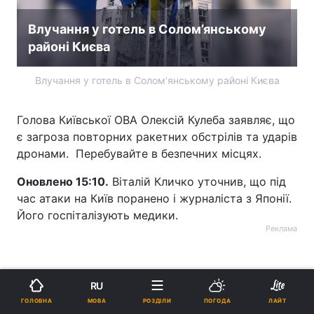
Влучання у готель в Солом’янському
районі Києва
Влучання у готель в Солом’янському районі Києва
Голова Київської ОВА Олексій Кулеба заявляє, що
є загроза повторних ракетних обстрілів та ударів
дронами. Перебувайте в безпечних місцях.
Оновлено 15:10.
Віталій Кличко уточнив, що під
час атаки на Київ поранено і журналіста з Японії.
Його госпіталізують медики.
Реклама
RU
МОВА
ГОЛОВНА
РОЗДІЛИ
ПОГОДА
ЛАЙТ