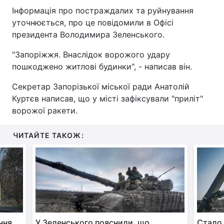
Інформація про постраждалих та руйнування
уточнюється, про це повідомили в Офісі
президента Володимира Зеленського.
"Запоріжжя. Внаслідок ворожого удару
пошкоджено житлові будинки", - написав він.
Секретар Запорізької міської ради Анатолій
Куртєв написав, що у місті зафіксували "приліт"
ворожої ракети.
ЧИТАЙТЕ ТАКОЖ:
ння
У Зеленського пояснили, що
Стало 