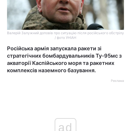
Валерій Залужний доповів про ситуацію після російського обстрілу
/ фото УНІАН
Російська армія запускала ракети зі
стратегічних бомбардувальників Ту-95мс з
акваторії Каспійського моря та ракетних
комплексів наземного базування.
Реклама
ad