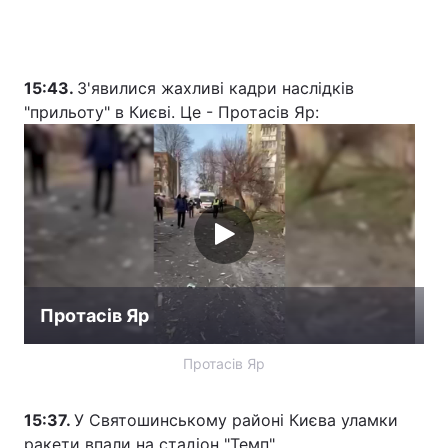
15:43.
З'явилися жахливі кадри наслідків
"прильоту" в Києві. Це - Протасів Яр:
Протасів Яр
Протасів Яр
15:37.
У Святошинському районі Києва уламки
ракети впали на стадіон "Темп".