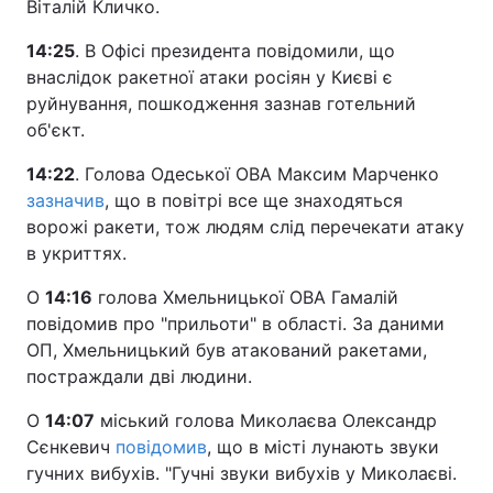
Віталій Кличко.
14:25
. В Офісі президента повідомили, що
внаслідок ракетної атаки росіян у Києві є
руйнування, пошкодження зазнав готельний
об'єкт.
14:22
. Голова Одеської ОВА Максим Марченко
зазначив
, що в повітрі все ще знаходяться
ворожі ракети, тож людям слід перечекати атаку
в укриттях.
О
14:16
голова Хмельницької ОВА Гамалій
повідомив про "прильоти" в області. За даними
ОП, Хмельницький був атакований ракетами,
постраждали дві людини.
О
14:07
міський голова Миколаєва Олександр
Сєнкевич
повідомив
, що в місті лунають звуки
гучних вибухів. "Гучні звуки вибухів у Миколаєві.