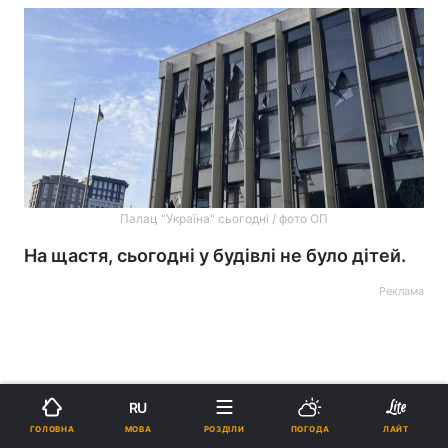
Палац "Україна" сьогодні / фото ОП
На щастя, сьогодні у будівлі не було дітей.
Реклама
RU
МОВА
ГОЛОВНА
РОЗДІЛИ
ПОГОДА
ЛАЙТ