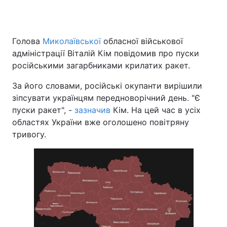
Голова
Миколаївської
обласної військової
Головна
Війна
адміністрації Віталій Кім повідомив про пуски
російськими загарбниками крилатих ракет.
Україна
Політика
За його словами, російські окупанти вирішили
Економіка
Світ
зіпсувати українцям передноворічний день. "Є
пуски ракет", -
зазначив
Кім. На цей час в усіх
Спорт
Наука
областях України вже оголошено повітряну
Техно і зв'язок
Лайт
тривогу.
Зброя
Інциденти
Здоров'я
Туризм
Цікавинки
Погода
Екологія
Регіони