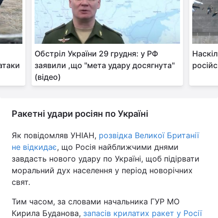
Обстріл України 29 грудня: у РФ
Наскіл
 атаки
заявили ,що "мета удару досягнута"
росій
(відео)
Ракетні удари росіян по Україні
Як повідомляв УНІАН,
розвідка Великої Британії
не відкидає
, що Росія найближчими днями
завдасть нового удару по Україні, щоб підірвати
моральний дух населення у період новорічних
свят.
Тим часом, за словами начальника ГУР МО
Кирила Буданова,
запасів крилатих ракет у Росії