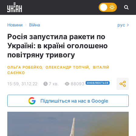
›
Новини
Війна
рус
Росія запустила ракети по
Україні: в країні оголошено
повітряну тривогу
ОЛЬГА РОБЕЙКО,
ОЛЕКСАНДР ТОПЧІЙ,
ВІТАЛІЙ
САЄНКО
15:59, 31.12.22
7 хв.
88093
ОНОВЛЮЄТЬСЯ
Підпишіться на нас в Google