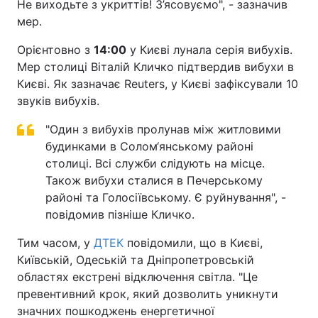
Не виходьте з укриттів! З’ясовуємо", - зазначив
мер.
Орієнтовно з
14:00
у Києві лунала серія вибухів.
Мер столиці Віталій Кличко підтвердив вибухи в
Києві. Як зазначає Reuters, у Києві зафіксували 10
звуків вибухів.
"Один з вибухів пролунав між житловими
будинками в Солом‘янському районі
столиці. Всі служби слідують на місце.
Також вибухи сталися в Печерському
районі та Голосіївському. Є руйнування", -
повідомив пізніше Кличко.
Тим часом, у
ДТЕК
повідомили, що в Києві,
Київській, Одеській та Дніпропетровській
областях екстрені відключення світла. "Це
превентивний крок, який дозволить уникнути
значних пошкоджень енергетичної