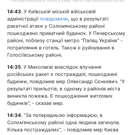
Росіяни поцілили в готель у Києві / фото t.me/tymoshenko_kyrylo
14:43
. У Київській міській військовій
адміністрації
повідомили
, що в результаті
ракетної атаки у Соломянському районі
пошкоджено приватний будинок. У Печерському
районі, поблизу станції метро "Палац України" -
потрапляння в готель. Також є руйнування в
Голосіївському районі.
14:35
. У Миколаєві внаслідок влучання
російських ракет є постраждалі, пошкоджені
будинки, повідомив мер Олександр Сєнкевич. "У
результаті прильотів, в одному з районів міста
виникла пожежа. Є пошкодження житлових
будинків", - сказав мер.
14:34
. "За попередньою інформацією, в
Солом’янському районі одна людина загинула.
Кілька постраждалих", - повідомив мер Києва