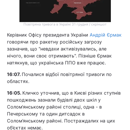
Лонгріди
Повітряна тривога в Україні 31 грудня / скріншот
Відео з Youtube
Статті
Керівник Офісу президента України
Андрій Єрмак
Інтерв'ю
Думки
говорячи про ракетну російську загрозу
зазначив, що "невдахи активізувались, але
Архів
Вакансії
нічого, вони своє отримають". Пізніше Єрмак
натякнув, що українська ППО вже працює.
Контакти
16:07.
Почалися відбої повітряної тривоги по
Послуги
областях.
16:05.
Кличко уточнив, що в Києві різних ступнів
пошкоджень зазнали будівлі двох шкіл у
Солом‘янському районі столиці, одна - в
Печерському та один дитсадок в
Солом’янському районі. Постраждалих на цих
об’єктах немає.