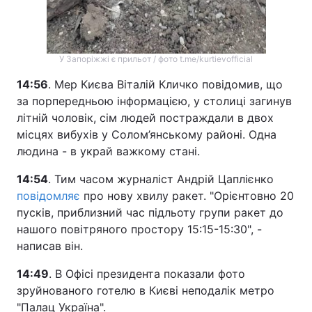
У Запоріжжі є прильот / фото t.me/kurtievofficial
14:56
. Мер Києва Віталій Кличко повідомив, що
за порпередньою інформацією, у столиці загинув
літній чоловік, сім людей постраждали в двох
місцях вибухів у Солом’янському районі. Одна
людина - в украй важкому стані.
14:54
. Тим часом журналіст Андрій Цаплієнко
повідомляє
про нову хвилу ракет. "Орієнтовно 20
пусків, приблизний час підльоту групи ракет до
нашого повітряного простору 15:15-15:30", -
написав він.
14:49
. В Офісі президента показали фото
зруйнованого готелю в Києві неподалік метро
"Палац Україна".