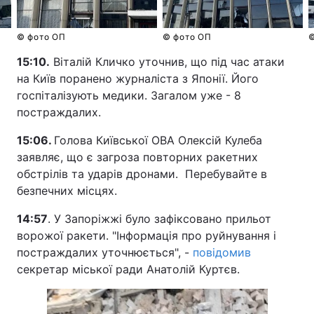
© фото ОП
© фото ОП
©
15:10.
Віталій Кличко уточнив, що під час атаки
на Київ поранено журналіста з Японії. Його
госпіталізують медики. Загалом уже - 8
постраждалих.
15:06.
Голова Київської ОВА Олексій Кулеба
заявляє, що є загроза повторних ракетних
обстрілів та ударів дронами. Перебувайте в
безпечних місцях.
14:57
. У Запоріжжі було зафіксовано прильот
ворожої ракети. "Інформація про руйнування і
постраждалих уточнюється", -
повідомив
секретар міської ради Анатолій Куртєв.