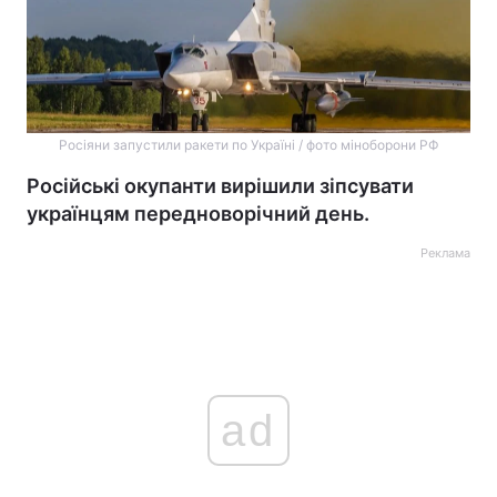
Росіяни запустили ракети по Україні / фото міноборони РФ
Російські окупанти вирішили зіпсувати
українцям передноворічний день.
Реклама
ad