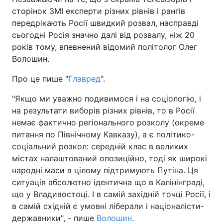
сторінок ЗМІ експерти різних рівнів і рангів
передрікають Росії швидкий розвал, насправді
сьогодні Росія значно далі від розвалу, ніж 20
років тому, впевнений відомий політолог Олег
Волошин.
Про це пише "
Главред
".
"Якщо ми уважно подивимося і на соціологію, і
на результати виборів різних рівнів, то в Росії
немає фактично регіонального розколу (окреме
питання по Північному Кавказу), а є політико-
соціальний розкол: середній клас в великих
містах налаштований опозиційно, тоді як широкі
народні маси в цілому підтримують Путіна. Ця
ситуація абсолютно ідентична що в Калінінграді,
що у Владивостоці. І в самій західній точці Росії, і
в самій східній є умовні ліберали і націоналісти-
державники", - пише
Волошин
.