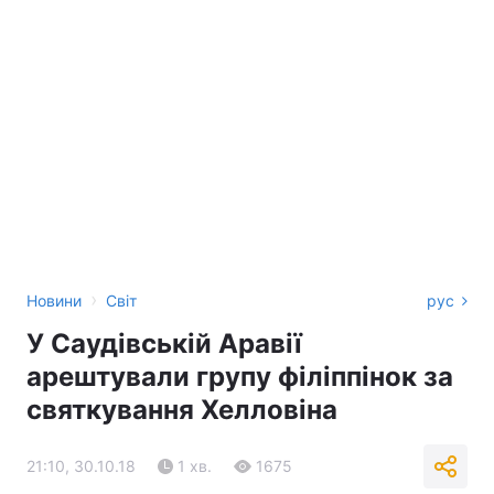
›
Новини
Світ
рус
У Саудівській Аравії
арештували групу філіппінок за
святкування Хелловіна
21:10, 30.10.18
1 хв.
1675