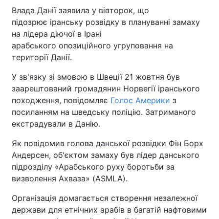
Влада Данії заявила у вівторок, що
підозрює іранську розвідку в плануванні замаху
на лідера діючої в Ірані
арабського опозиційного угруповання на
території Данії.
У зв'язку зі змовою в Швеції 21 жовтня був
заарештований громадянин Норвегії іранського
походження, повідомляє
Голос Америки
з
посиланням на шведську поліцію. Затриманого
екстрадували в Данію.
Як повідомив голова данської розвідки Фін Борх
Андерсен, об'єктом замаху був лідер данського
підрозділу «Арабського руху боротьби за
визволення Ахваза» (ASMLA).
Організація домагається створення незалежної
держави для етнічних арабів в багатій нафтовими