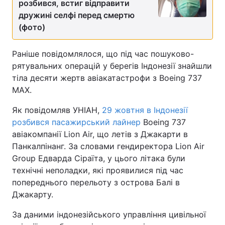
розбився, встиг відправити
дружині селфі перед смертю
Лонгріди
(фото)
Відео з Youtube
Статті
Раніше повідомлялося, що під час пошуково-
рятувальних операцій у берегів Індонезії знайшли
Інтерв'ю
Думки
тіла десяти жертв авіакатастрофи з Boeing 737
MAX.
Архів
Вакансії
Як повідомляв УНІАН,
29 жовтня в Індонезії
Контакти
розбився пасажирський лайнер
Boeing 737
авіакомпанії Lion Air, що летів з Джакарти в
Послуги
Панкалпінанг. За словами гендиректора Lion Air
Group Едварда Сіраїта, у цього літака були
технічні неполадки, які проявилися під час
попереднього перельоту з острова Балі в
Джакарту.
За даними індонезійського управління цивільної