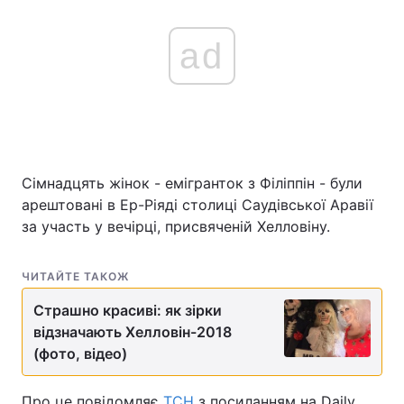
ad
Сімнадцять жінок - емігранток з Філіппін - були
арештовані в Ер-Ріяді столиці Саудівської Аравії
за участь у вечірці, присвяченій Хелловіну.
ЧИТАЙТЕ ТАКОЖ
Страшно красиві: як зірки
відзначають Хелловін-2018
(фото, відео)
Про це повідомляє
ТСН
з посиланням на Daily