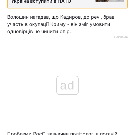
Україна вступити в НАТО
Волошин нагадав, що Кадиров, до речі, брав
участь в окупації Криму - він зміг умовити
одновірців не чинити опір.
Реклама
ad
Проблеми Росії, зазначив політолог, в поганій