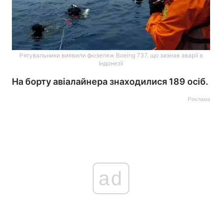
Рятувальники виявили фюзеляж Boeing 737, що зазнав аварії в
Індонезії
На борту авіалайнера знаходилися 189 осіб.
Реклама
ad