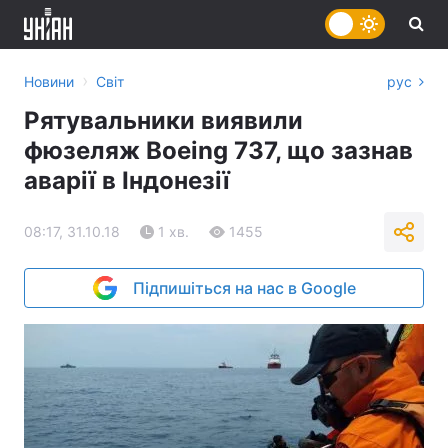
›
Новини
Світ
рус
Рятувальники виявили
фюзеляж Boeing 737, що зазнав
аварії в Індонезії
08:17, 31.10.18
1 хв.
1455
Підпишіться на нас в Google