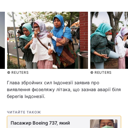
Головна
Війна
Україна
Політика
Економіка
Світ
Спорт
Наука
© REUTERS
© REUTERS
Техно і зв'язок
Лайт
Глава збройних сил Індонезії заявив про
Зброя
Інциденти
виявлення фюзеляжу літака, що зазнав аварії біля
берегів Індонезії.
Здоров'я
Туризм
ЧИТАЙТЕ ТАКОЖ
Цікавинки
Погода
Пасажир Boeing 737, який
Екологія
Регіони