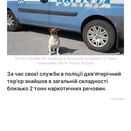
За час служби пес знайшов у загальній складності 2 тонни
наркотиків \ Фото: Polizia di Stato
За час своєї служби в поліції дев'ятирічний
тер'єр знайшов в загальній складності
близько 2 тонн наркотичних речовин.
Реклама