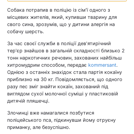
Собака потрапив в поліцію із сім'ї одного з
місцевих жителів, який, купивши тварину для
свого сина, зрозумів, що у дитини алергія на
собачу шерсть.
За час своєї служби в поліції дев'ятирічний
тер'єр знайшов в загальній складності близько 2
тонн наркотичних речовин, захованих найбільш
хитромудрим способом, передає
kommersant
.
Однією з останніх знахідок стала партія кокаїну
приблизно на 30 кг. Повідомляється, що одного
разу пес зміг знайти кокаїн, захований під
виглядом сухої молочної суміші у пластиковій
дитячій пляшечці.
Злочинці вже намагалися позбутися
поліцейського пса, підкинувши йому отруєну
приманку, але безуспішно.