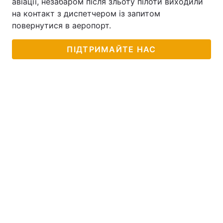
авіації, незабаром після зльоту пілоти виходили
на контакт з диспетчером із запитом
Тема оформлення
повернутися в аеропорт.
ПІДТРИМАЙТЕ НАС