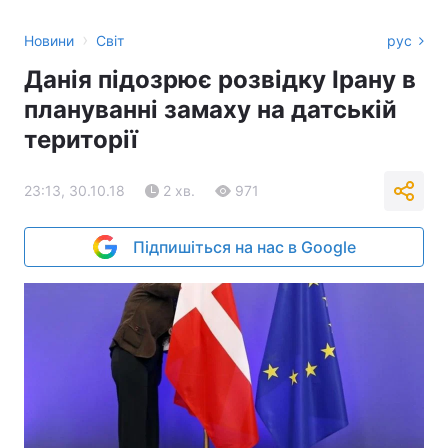
›
Новини
Світ
рус
Данія підозрює розвідку Ірану в
плануванні замаху на датській
території
23:13, 30.10.18
2 хв.
971
Підпишіться на нас в Google