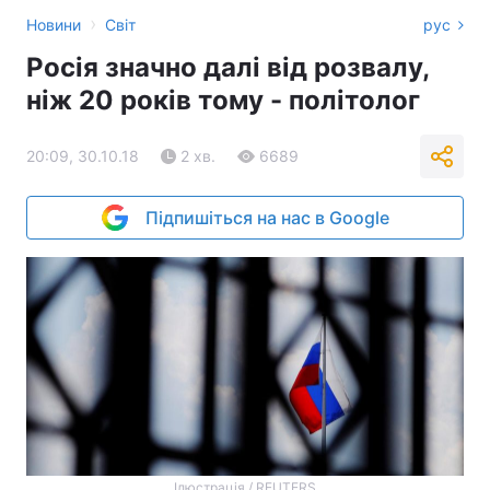
›
Новини
Світ
рус
Росія значно далі від розвалу,
ніж 20 років тому - політолог
20:09, 30.10.18
2 хв.
6689
Підпишіться на нас в Google
Ілюстрація / REUTERS