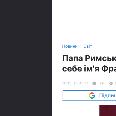
›
Новини
Світ
Папа Римськ
себе ім'я Ф
16:15, 16.03.13
1 хв.
Підпиш