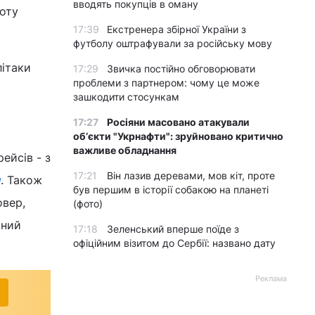
вводять покупців в оману
боту
17:39
Екстренера збірної України з
футболу оштрафували за російську мову
літаки
17:29
Звичка постійно обговорювати
проблеми з партнером: чому це може
зашкодити стосункам
17:27
Росіяни масовано атакували
обʼєкти "Укрнафти": зруйновано критично
важливе обладнання
ейсів - з
17:21
Він лазив деревами, мов кіт, проте
и
. Також
був першим в історії собакою на планеті
овер,
(фото)
ьний
17:18
Зеленський вперше поїде з
офіційним візитом до Сербії: названо дату
Реклама