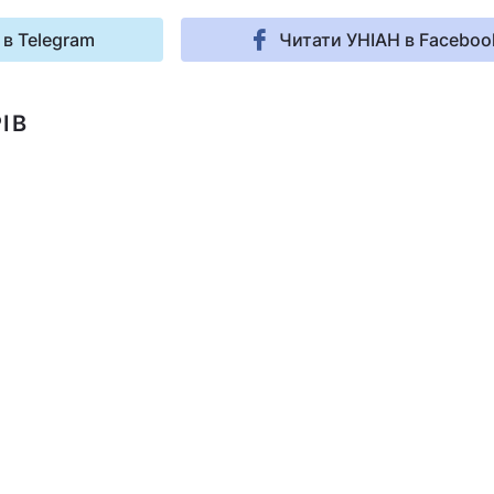
 в Telegram
Читати УНІАН в Faceboo
ІВ