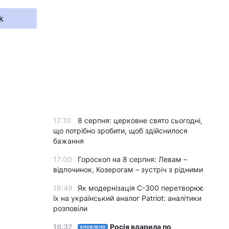
k
17:10
8 серпня: церковне свято сьогодні,
що потрібно зробити, щоб здійснилося
бажання
17:00
Гороскоп на 8 серпня: Левам –
відпочинок, Козерогам – зустріч з рідними
16:49
Як модернізація С-300 перетворює
їх на український аналог Patriot: аналітики
розповіли
16:37
Росія вдарила по
ОНОВЛЕНО