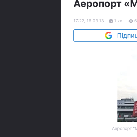
Аеропорт «М
17:22, 16.03.13
1 хв.
6
Підпиш
Аеропорт "Мі