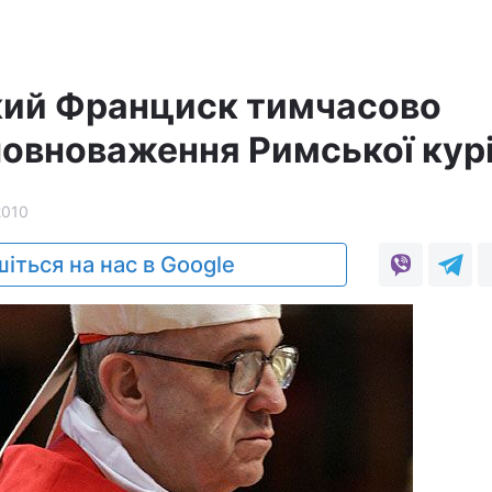
кий Франциск тимчасово
овноваження Римської курі
2010
іться на нас в Google