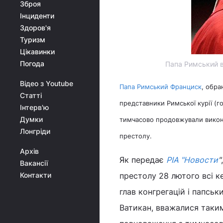
Зброя
Інциденти
Здоров'я
Туризм
Цікавинки
Погода
Папа Римський вз
Відео з Youtube
Папа Римський Франциск
, обра
Статті
представники Римської курії (г
Інтерв'ю
Думки
тимчасово продовжували викону
Лонгріди
престолу.
Архів
Як передає
РІА "Новости
"
Вакансії
Контакти
престолу 28 лютого всі к
глав конгрегацій і папськ
Ватикан, вважалися такими