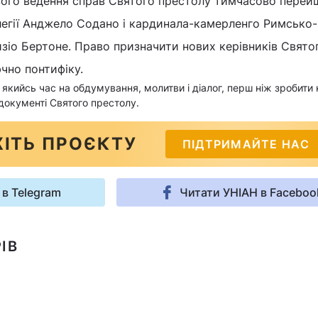
ого ведення справ Святого престолу тимчасово перей
легії Анджело Содано і кардинала-камерленго Римсько-
зіо Бертоне. Право призначити нових керівників Свято
чно понтифіку.
якийсь час на обдумування, молитви і діалог, перш ніж зробити 
документі Святого престолу.
ІТЬ ПРОЄКТУ
ПІДТРИМАЙТЕ НАС
 в Telegram
Читати УНІАН в Faceboo
ІВ