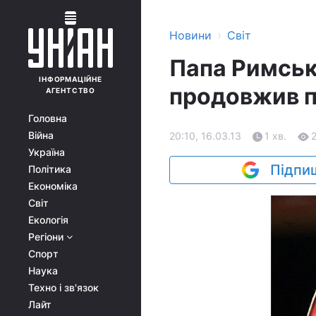
›
Новини
Світ
Папа Римсь
ІНФОРМАЦІЙНЕ
продовжив п
АГЕНТСТВО
Головна
Війна
20:10, 16.03.13
1 хв.
Україна
Підпиш
Політика
Економіка
Світ
Екологія
Регіони
Спорт
Наука
Техно і зв'язок
Лайт