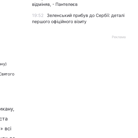
відміняв, - Пантелеєв
19:52
Зеленський прибув до Сербії: деталі
першого офіційного візиту
Реклама
ану)
Святого
икану,
іста
» всі