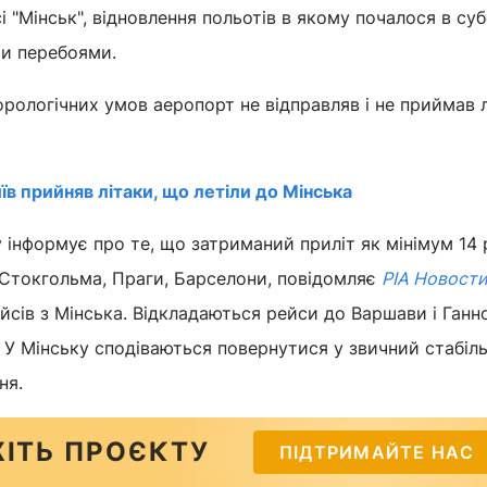
 "Мінськ", відновлення польотів в якому почалося в су
ми перебоями.
рологічних умов аеропорт не відправляв і не приймав 
їв прийняв літаки, що летіли до Мінська
 інформує про те, що затриманий приліт як мінімум 14 р
 Стокгольма, Праги, Барселони, повідомляє
РІА Новост
сів з Мінська. Відкладаються рейси до Варшави і Ганн
 У Мінську сподіваються повернутися у звичний стабіл
ня.
ІТЬ ПРОЄКТУ
ПІДТРИМАЙТЕ НАС