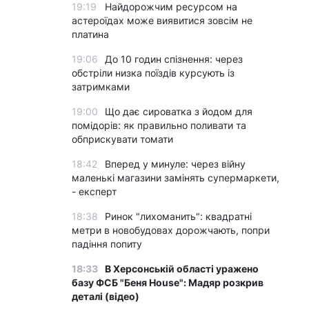
19:19
Найдорожчим ресурсом на
астероїдах може виявитися зовсім не
платина
19:06
До 10 годин спізнення: через
обстріли низка поїздів курсують із
затримками
19:00
Що дає сироватка з йодом для
помідорів: як правильно поливати та
обприскувати томати
18:42
Вперед у минуле: через війну
маленькі магазини замінять супермаркети,
- експерт
18:38
Ринок "лихоманить": квадратні
метри в новобудовах дорожчають, попри
падіння попиту
18:33
В Херсонській області уражено
базу ФСБ "Беня House": Мадяр розкрив
деталі (відео)