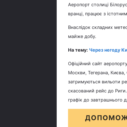
Аеропорт столиці Білорусі
вранці, працює з істотни
Внаслідок складних метео
майже добу.
На тему:
Через негоду Ки
Офіційний сайт аеропорту
Москви, Тегерана, Києва,
затримуються вильоти рей
скасований рейс до Риги.
графік до завтрашнього д
ДОПОМОЖ