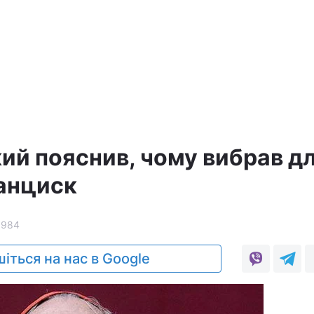
ий пояснив, чому вибрав д
ранциск
3984
іться на нас в Google