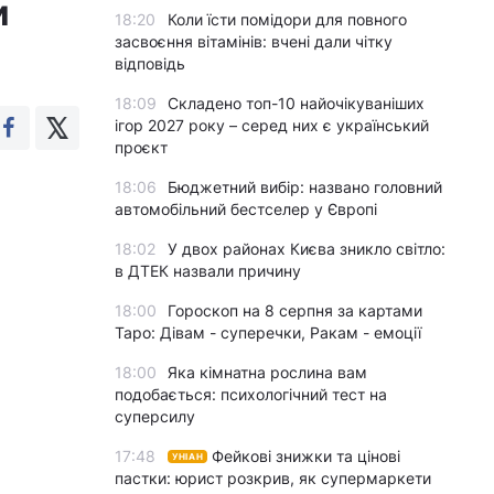
и
18:20
Коли їсти помідори для повного
засвоєння вітамінів: вчені дали чітку
відповідь
18:09
Складено топ-10 найочікуваніших
ігор 2027 року – серед них є український
проєкт
18:06
Бюджетний вибір: названо головний
автомобільний бестселер у Європі
18:02
У двох районах Києва зникло світло:
в ДТЕК назвали причину
18:00
Гороскоп на 8 серпня за картами
Таро: Дівам - суперечки, Ракам - емоції
18:00
Яка кімнатна рослина вам
подобається: психологічний тест на
суперсилу
17:48
Фейкові знижки та цінові
УНІАН
пастки: юрист розкрив, як супермаркети