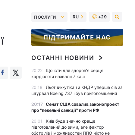
RU
+29
ПОСЛУГИ
ПІДТРИМАЙТЕ НАС
ї
ОСТАННІ НОВИНИ
20:22
Що їсти для здоров’я серця:
кардіологи назвали 7 каш
20:18
Льотчик-утікач з КНДР уперше сів за
штурвал Boeing 737 і був приголомшений
20:17
Сенат США схвалив законопроект
про "пекельні санкції" проти РФ
20:01
Київ буде значно краще
підготовлений до зими, але фактор
обстрілів і можливостей ППО ніхто не