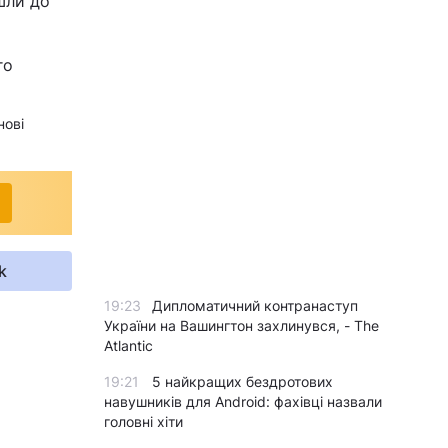
шли до
го
нові
k
19:23
Дипломатичний контранаступ
України на Вашингтон захлинувся, - The
Atlantic
19:21
5 найкращих бездротових
навушників для Android: фахівці назвали
головні хіти