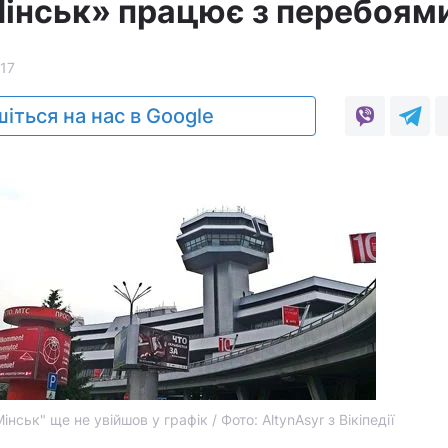
інськ» працює з перебоям
17
іться на нас в Google
нськ" ще не увійшов у графік / Фото: AltynAsyr з Вікіпедії