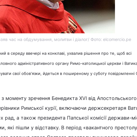
яв час на обдумування, молитви і діалог/ Фото: elcomercio.pe
ний в середу ввечері на конклаві, ухвалив рішення про те, щоб всі
оловного адміністративного органу Римо-католицької церкви і Ватик
вати свої обов'язки, йдеться в поширеному у суботу повідомленні 
, з моменту зречення Бенедикта XVI від Апостольського
ерівники Римської курії, включаючи держсекретаря Ват
их рад, а також президента Папської комісії держави-м
, які пішли у відставку. В період «вакантного престолу