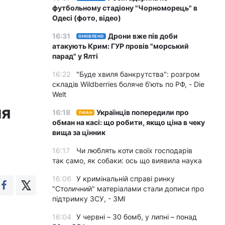
футбольному стадіону "Чорноморець" в
Одесі (фото, відео)
16:31
Дрони вже пів доби
ОНОВЛЕНО
атакують Крим: ГУР провів "морський
парад" у Ялті
16:22
"Буде хвиля банкрутства": розгром
складів Wildberries боляче бʼють по РФ, - Die
Welt
ля
16:18
Українців попередили про
УНІАН
обман на касі: що робити, якщо ціна в чеку
вища за цінник
16:17
Чи люблять коти своїх господарів
так само, як собаки: ось що виявила наука
16:06
У кримінальній справі ринку
"Столичний" матеріалами стали дописи про
підтримку ЗСУ, - ЗМІ
16:04
У червні – 30 бомб, у липні – понад