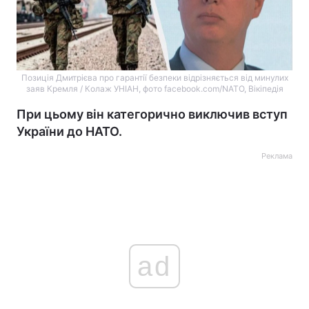
Позиція Дмитрієва про гарантії безпеки відрізняється від минулих
заяв Кремля / Колаж УНІАН, фото facebook.com/NATO, Вікіпедія
При цьому він категорично виключив вступ
України до НАТО.
Реклама
ad