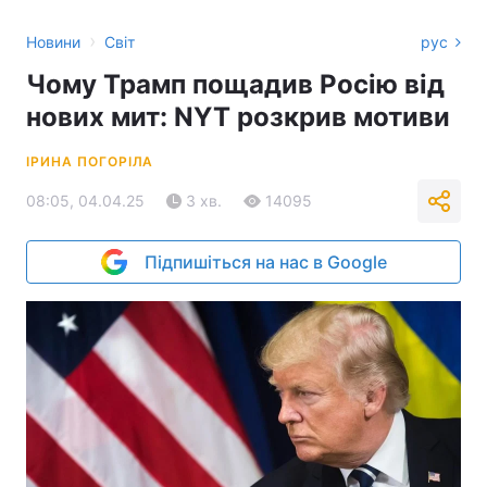
›
Новини
Світ
рус
Чому Трамп пощадив Росію від
нових мит: NYT розкрив мотиви
ІРИНА ПОГОРІЛА
08:05, 04.04.25
3 хв.
14095
Підпишіться на нас в Google