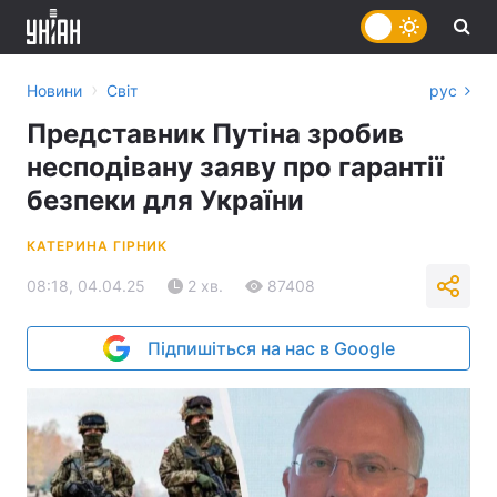
›
Новини
Світ
рус
Представник Путіна зробив
несподівану заяву про гарантії
безпеки для України
КАТЕРИНА ГІРНИК
08:18, 04.04.25
2 хв.
87408
Підпишіться на нас в Google