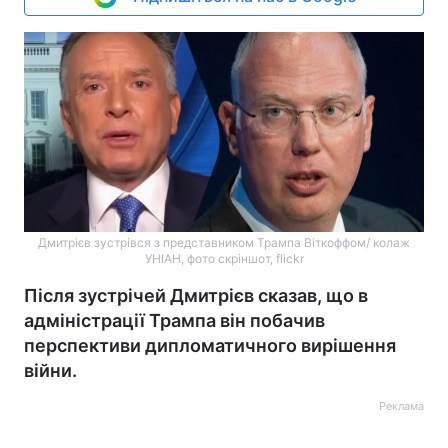
Дмитрієв зустрівся з представником Трампа Віткоффом/ колаж
УНІАН, фото скріншот, flickr
Після зустрічей Дмитрієв сказав, що в
адміністрації Трампа він побачив
перспективи дипломатичного вирішення
війни.
Реклама