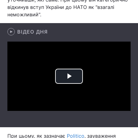
відкинув вступ України до НАТО як "взагалі
Лонгріди
неможливий".
Відео з Youtube
Статті
ВІДЕО ДНЯ
Інтерв'ю
Думки
Архів
Вакансії
Контакти
Play
Послуги
Video
При цьому, як зазначає
Politico
, зауваження