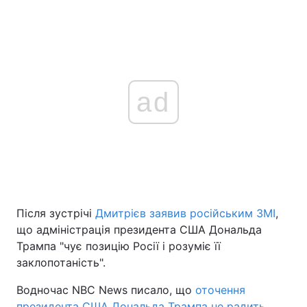
ad
Після зустрічі
Дмитрієв заявив російським ЗМІ
,
що адміністрація президента США Дональда
Трампа "чує позицію Росії і розуміє її
заклопотаність".
Водночас NBC News писало, що
оточення
президента США Дональда Трампа не радить