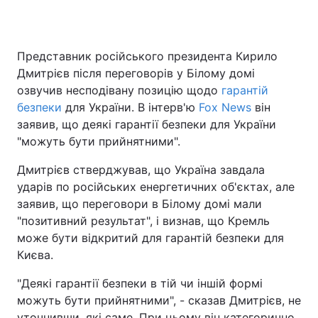
Представник російського президента Кирило
Головна
Війна
Дмитрієв після переговорів у Білому домі
озвучив несподівану позицію щодо
гарантій
Україна
Політика
безпеки
для України. В інтерв'ю
Fox News
він
заявив, що деякі гарантії безпеки для України
Економіка
Світ
"можуть бути прийнятними".
Спорт
Наука
Дмитрієв стверджував, що Україна завдала
ударів по російських енергетичних об'єктах, але
Техно і зв'язок
Лайт
заявив, що переговори в Білому домі мали
Зброя
Інциденти
"позитивний результат", і визнав, що Кремль
може бути відкритий для гарантій безпеки для
Здоров'я
Туризм
Києва.
Цікавинки
Погода
"Деякі гарантії безпеки в тій чи іншій формі
можуть бути прийнятними", - сказав Дмитрієв, не
Екологія
Регіони
уточнивши, які саме. При цьому він категорично