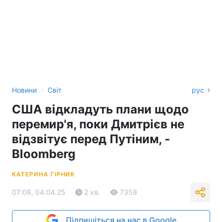
›
Новини
Світ
рус
США відкладуть плани щодо
перемир'я, поки Дмитрієв не
відзвітує перед Путіним, -
Bloomberg
КАТЕРИНА ГІРНИК
07:08, 04.04.25
2 хв.
7358
Підпишіться на нас в Google