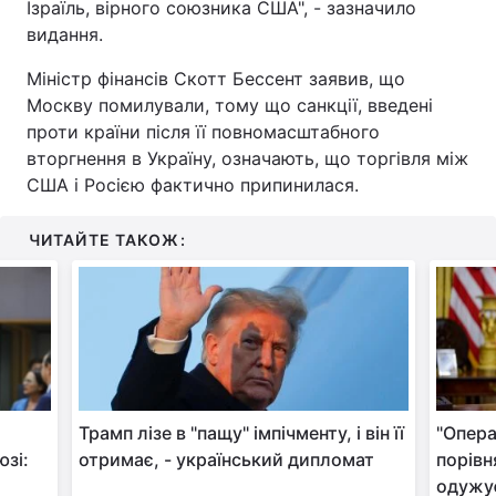
Ізраїль, вірного союзника США", - зазначило
видання.
Міністр фінансів Скотт Бессент заявив, що
Москву помилували, тому що санкції, введені
проти країни після її повномасштабного
вторгнення в Україну, означають, що торгівля між
США і Росією фактично припинилася.
ЧИТАЙТЕ ТАКОЖ:
Трамп лізе в "пащу" імпічменту, і він її
"Опера
юзі:
отримає, - український дипломат
порівн
одужу