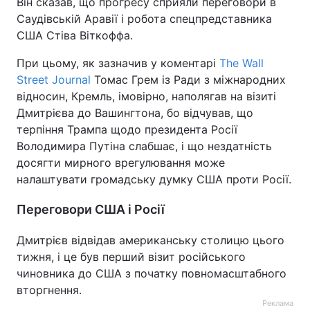
Він сказав, що прогресу сприяли переговори в
Саудівській Аравії і робота спецпредставника
США Стіва Віткоффа.
При цьому, як зазначив у коментарі
The Wall
Street Journal
Томас Грем із Ради з міжнародних
відносин, Кремль, імовірно, наполягав на візиті
Дмитрієва до Вашингтона, бо відчував, що
терпіння Трампа щодо президента Росії
Володимира Путіна слабшає, і що нездатність
досягти мирного врегулювання може
налаштувати громадську думку США проти Росії.
Переговори США і Росії
Дмитрієв відвідав американську столицю цього
тижня, і це був перший візит російського
чиновника до США з початку повномасштабного
вторгнення.
Реклама