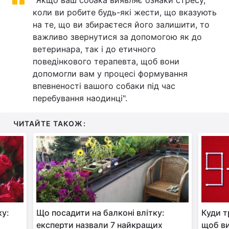
"Якщо ваш собака виявляє ознаки стресу,
коли ви робите будь-які жести, що вказують
на те, що ви збираєтеся його залишити, то
важливо звернутися за допомогою як до
ветеринара, так і до етичного
поведінкового терапевта, щоб вони
допомогли вам у процесі формування
впевненості вашого собаки під час
перебування наодинці".
ЧИТАЙТЕ ТАКОЖ:
ку:
Що посадити на балконі влітку:
Куди т
експерти назвали 7 найкращих
щоб в