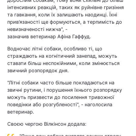
дорослим собакам, тому вони схильні до більш
інтенсивних реакцій, таких як руйнівне гризіння
та гавкання, коли їх залишають наодинці. Їхні
прив’язаності ще формуються, а терпимість до
невизначеності нижча", -
зазначив ветеринар Афіна Гаффуд.
Водночас літні собаки, особливо ті, що
страждають на когнітичний занепад, можуть
ставати більш неспокійними, коли змінюється
звичний розпорядок дня.
"Літні собаки часто більше покладаються на
звичні рутини, і порушення їхнього розпорядку
можуть призвести до посилення тривожної
поведінки або розгубленості", - наголосила
ветеринар.
Своєю чергою Вілкінсон додала: