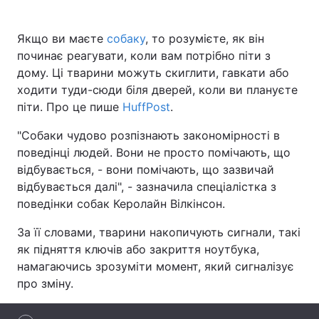
Якщо ви маєте
собаку
, то розумієте, як він
починає реагувати, коли вам потрібно піти з
Головна
Війна
дому. Ці тварини можуть скиглити, гавкати або
ходити туди-сюди біля дверей, коли ви плануєте
Україна
Політика
піти. Про це пише
HuffPost
.
Економіка
Світ
"Собаки чудово розпізнають закономірності в
поведінці людей. Вони не просто помічають, що
Спорт
Наука
відбувається, - вони помічають, що зазвичай
відбувається далі", - зазначила спеціалістка з
Техно і зв'язок
Лайт
поведінки собак Керолайн Вілкінсон.
Зброя
Інциденти
За її словами, тварини накопичують сигнали, такі
як підняття ключів або закриття ноутбука,
Здоров'я
Туризм
намагаючись зрозуміти момент, який сигналізує
Цікавинки
Погода
про зміну.
Екологія
Регіони