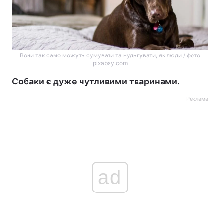
Вони так само можуть сумувати та нудьгувати, як люди / фото
pixabay.com
Собаки є дуже чутливими тваринами.
Реклама
ad