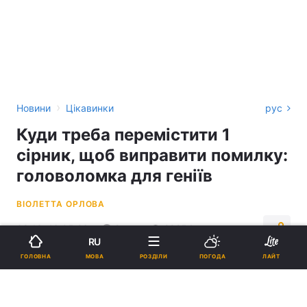
›
Новини
Цікавинки
рус
Куди треба перемістити 1
сірник, щоб виправити помилку:
головоломка для геніїв
ВІОЛЕТТА ОРЛОВА
08:13, 16.05.26
2 хв.
29254
RU
МОВА
ГОЛОВНА
РОЗДІЛИ
ПОГОДА
ЛАЙТ
Підпишіться на нас в Google