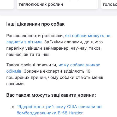
теплолюбних рослин
голово
Інші цікавинки про собак
Раніше експерти розповіли,
які собаки можуть не
ладнати з дітьми
. За їхніми словами, до цього
переліку увійшли веймаранер, чау-чау, такса,
пекінес, акіта та інші.
Також фахівці пояснили,
чому собака уникає
обіймів
. Зокрема експерти виділяють 10
поширених причин, чому собаки стають менш
ніжними.
Вас також можуть зацікавити новини:
"Ядерні монстри": чому США списали всі
бомбардувальники B-58 Hustler