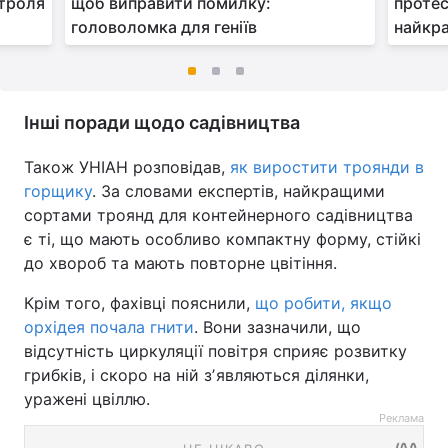
нтроля
щоб виправити помилку:
протес
головоломка для геніїв
найкр
Інші поради щодо садівництва
Також УНІАН розповідав,
як виростити троянди в
горщику
. За словами експертів, найкращими
сортами троянд для контейнерного садівництва
є ті, що мають особливо компактну форму, стійкі
до хвороб та мають повторне цвітіння.
Крім того, фахівці пояснили,
що робити, якщо
орхідея почала гнити
. Вони зазначили, що
відсутність циркуляції повітря сприяє розвитку
грибків, і скоро на ній зʼявляються ділянки,
уражені цвіллю.
Реклама