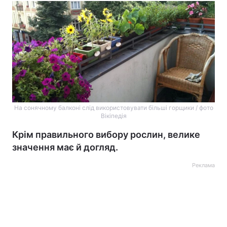
На сонячному балконі слід використовувати більші горщики / фото
Вікіпедія
Крім правильного вибору рослин, велике
значення має й догляд.
Реклама