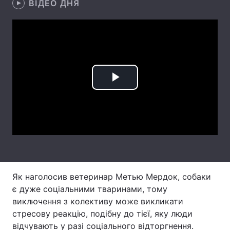
ВІДЕО ДНЯ
Лонгріди
Відео з Youtube
Статті
Інтерв'ю
Думки
Play
Архів
Вакансії
Video
Контакти
Послуги
Як наголосив ветеринар Метью Мердок, собаки
є дуже соціальними тваринами, тому
виключення з колективу може викликати
стресову реакцію, подібну до тієї, яку люди
відчувають у разі соціального відторгнення.