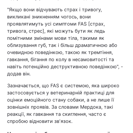
"Якщо вони відчувають страх і тривогу,
Тема оформлення
викликані зникненням чогось, вони
проявлятимуть усі симптоми FAS [страх,
тривога, стрес], які можуть бути як ледь
помітними змінами мови тіла, такими як
облизування губ, так і більш драматичною або
очевидною поведінкою, такою як тремтіння,
гавкання, бігання по колу в несамовитості та
навіть потенційно деструктивною поведінкою", -
додав він.
Зазначається, що FAS є системою, яка широко
застосовується у ветеринарній практиці для
оцінки емоційного стану собаки, а не лише її
зовнішніх проявів. За словами Мердока, такі
реакції, як гавкання та скиглення, часто є
спробою відновити звʼязок.