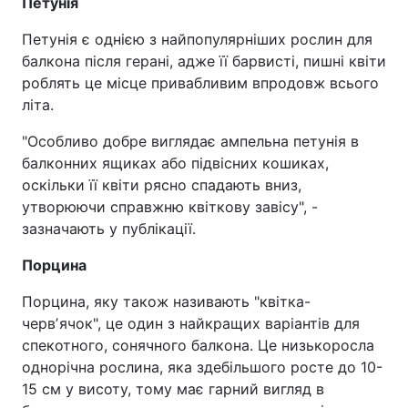
Петунія
Петунія є однією з найпопулярніших рослин для
балкона після герані, адже її барвисті, пишні квіти
роблять це місце привабливим впродовж всього
літа.
"Особливо добре виглядає ампельна петунія в
балконних ящиках або підвісних кошиках,
оскільки її квіти рясно спадають вниз,
утворюючи справжню квіткову завісу", -
зазначають у публікації.
Порцина
Порцина, яку також називають "квітка-
червʼячок", це один з найкращих варіантів для
спекотного, сонячного балкона. Це низькоросла
однорічна рослина, яка здебільшого росте до 10-
15 см у висоту, тому має гарний вигляд в