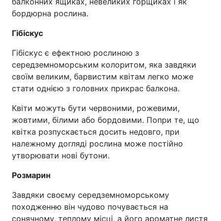
балконних ящиках, невеликих горщиках і як
бордюрна рослина.
Гібіскус
Гібіскус є ефектною рослиною з
середземноморським колоритом, яка завдяки
своїм великим, барвистим квітам легко може
стати однією з головних прикрас балкона.
Квіти можуть бути червоними, рожевими,
жовтими, білими або бордовими. Попри те, що
квітка розпускається досить недовго, при
належному догляді рослина може постійно
утворювати нові бутони.
Розмарин
Завдяки своєму середземноморському
походженню він чудово почувається на
сонячному, теплому місці, а його ароматне листя