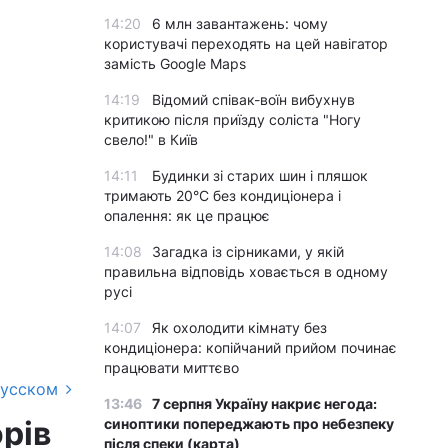
14:20
6 млн завантажень: чому
користувачі переходять на цей навігатор
замість Google Maps
14:19
Відомий співак-воїн вибухнув
критикою після приїзду соліста "Ногу
свело!" в Київ
14:11
Будинки зі старих шин і пляшок
тримають 20°C без кондиціонера і
опалення: як це працює
14:08
Загадка із сірниками, у якій
правильна відповідь ховається в одному
русі
14:07
Як охолодити кімнату без
кондиціонера: копійчаний прийом починає
працювати миттєво
русском
13:46
7 серпня Україну накриє негода:
орів
синоптики попереджають про небезпеку
після спеки (карта)