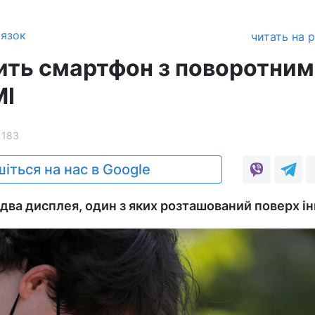
'язок
читать на 
ить смартфон з поворотним
МІ
1183
іться на нас в Google
два дисплея, один з яких розташований поверх ін