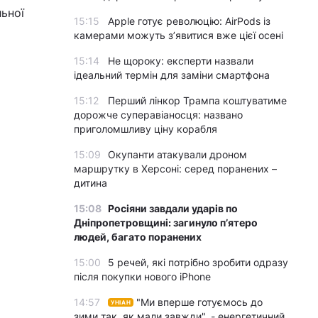
ьної
15:15
Apple готує революцію: AirPods із
камерами можуть з’явитися вже цієї осені
15:14
Не щороку: експерти назвали
ідеальний термін для заміни смартфона
15:12
Перший лінкор Трампа коштуватиме
дорожче суперавіаносця: названо
приголомшливу ціну корабля
15:09
Окупанти атакували дроном
маршрутку в Херсоні: серед поранених –
дитина
15:08
Росіяни завдали ударів по
Дніпропетровщині: загинуло пʼятеро
людей, багато поранених
15:00
5 речей, які потрібно зробити одразу
після покупки нового iPhone
14:57
"Ми вперше готуємось до
УНІАН
зими так, як мали завжди", - енергетичний