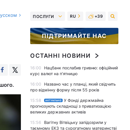
русском
RU
+39
ПОСЛУГИ
ПІДТРИМАЙТЕ НАС
ОСТАННІ НОВИНИ
16:00
Нацбанк послабив гривню: офіційний
курс валют на п’ятницю
16:00
Названо час у планці, який свідчить
шого.
про відмінну форму після 55 років
15:58
У Фонді держмайна
АКТУАЛЬНО
прогнозують складнощі з приватизацією
великих державних активів
15:56
Вагітну Вітвіцьку запідозрили у
таємному ЕКЗ та сурогатному материнстві