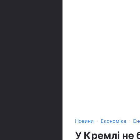
›
›
Новини
Економіка
Ен
У Кремлі не 