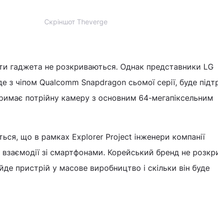
Скріншот Theverge
ити гаджета не розкриваються. Однак представники LG
е з чіпом Qualcomm Snapdragon сьомої серії, буде під
тримає потрійну камеру з основним 64-мегапіксельним
ься, що в рамках Explorer Project інженери компанії
 взаємодії зі смартфонами. Корейський бренд не розкр
ійде пристрій у масове виробництво і скільки він буде