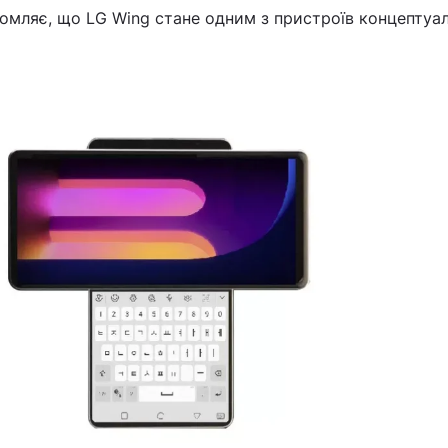
омляє, що LG Wing стане одним з пристроїв концептуал