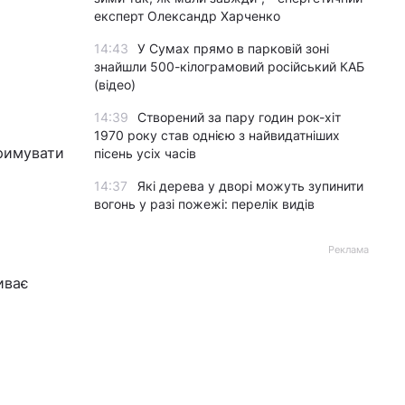
експерт Олександр Харченко
14:43
У Сумах прямо в парковій зоні
знайшли 500-кілограмовий російський КАБ
(відео)
14:39
Створений за пару годин рок-хіт
1970 року став однією з найвидатніших
тримувати
пісень усіх часів
14:37
Які дерева у дворі можуть зупинити
вогонь у разі пожежі: перелік видів
Реклама
иває