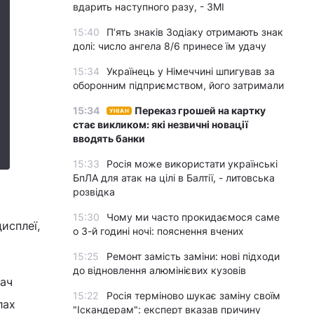
вдарить наступного разу, - ЗМІ
15:40
П’ять знаків Зодіаку отримають знак
долі: число ангела 8/6 принесе їм удачу
15:34
Українець у Німеччині шпигував за
оборонним підприємством, його затримали
15:34
Переказ грошей на картку
УНІАН
стає викликом: які незвичні новації
вводять банки
15:33
Росія може використати українські
БпЛА для атак на цілі в Балтії, - литовська
розвідка
15:30
Чому ми часто прокидаємося саме
исплеї,
о 3-й годині ночі: пояснення вчених
15:25
Ремонт замість заміни: нові підходи
до відновлення алюмінієвих кузовів
вач
15:22
Росія терміново шукає заміну своїм
лах
"Іскандерам": експерт вказав причину