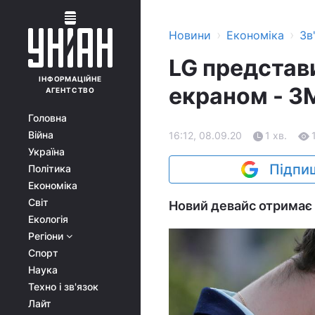
›
›
Новини
Економіка
Зв
LG представ
ІНФОРМАЦІЙНЕ
екраном - З
АГЕНТСТВО
Головна
Війна
16:12, 08.09.20
1 хв.
Україна
Підпиш
Політика
Економіка
Світ
Новий девайс отримає 
Екологія
Регіони
Спорт
Наука
Техно і зв'язок
Лайт