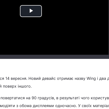
Play
Video
ся 14 вересня. Новий девайс отримає назву Wing і два д
 поверх іншого.
овертатися на 90 градусів, в результаті чого користу
модіяти з обома дисплеями одночасно. У своїх матеріа