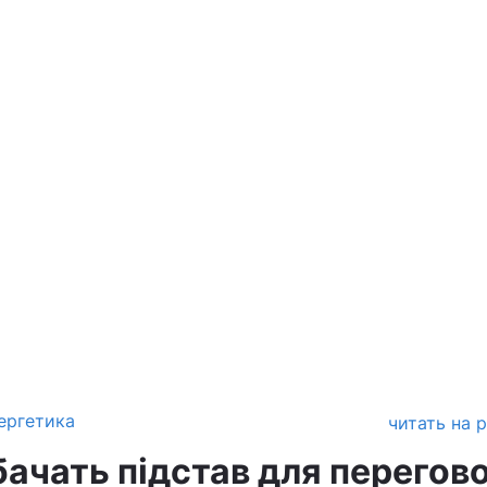
ергетика
читать на 
бачать підстав для перегов