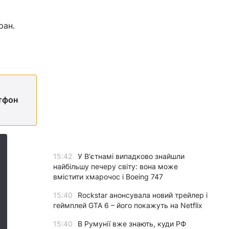
ран.
ртфон
15:42
У Вʼєтнамі випадково знайшли
найбільшу печеру світу: вона може
вмістити хмарочос і Boeing 747
15:40
Rockstar анонсувала новий трейлер і
геймплей GTA 6 – його покажуть на Netflix
15:40
В Румунії вже знають, куди РФ