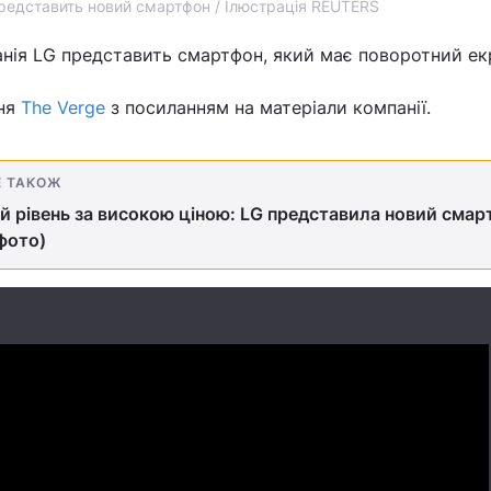
редставить новий смартфон / Ілюстрація REUTERS
ія LG представить смартфон, який має поворотний ек
ння
The Verge
з посиланням на матеріали компанії.
Е ТАКОЖ
й рівень за високою ціною: LG представила новий сма
(фото)