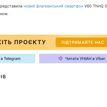
представила
новий флагманський смартфон
V60 ThinQ 5
ном.
ІТЬ ПРОЄКТУ
ПІДТРИМАЙТЕ НАС
 в Telegram
Читати УНІАН в Viber
ІВ