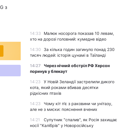
G з
14:33
Малюк носорога показав 10 левам,
хто на дорозі головний: кумедне відео
14:30
За кілька годин загинуло понад 230
тисяч людей: історія цунамі в Таїланді
14:27
Через нічний обстріл РФ Херсон
поринув у блекаут
14:23
У Новій Зеландії застрелили дикого
кота, який роками вбивав десятки
рідкісних птахів
14:23
Чому кіт п’є з раковини чи унітазу,
але не з миски: пояснення вчених
14:21
Супутник "спалив", як Росія захищає
носії "Калібрів" у Новоросійську